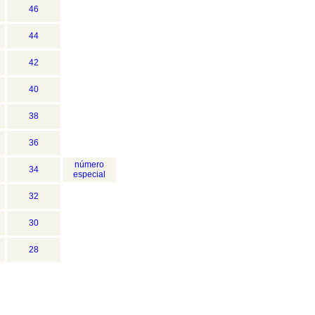
46
44
42
40
38
36
número
34
especial
32
30
28