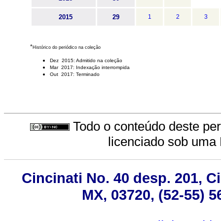
2015
29
1
2
3
*
Histórico do periódico na coleção
Dez 2015: Admitido na coleção
Mar 2017: Indexação interrompida
Out 2017: Terminado
Todo o conteúdo deste peri
licenciado sob uma
Cincinati No. 40 desp. 201, 
MX, 03720, (52-55) 5