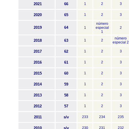
2021
66
1
2
3
2020
65
1
2
3
número
2019
64
1
especial
2
1
número
2018
63
1
2
especial 2
2017
62
1
2
3
2016
61
1
2
3
2015
60
1
2
3
2014
59
1
2
3
2013
58
1
2
3
2012
57
1
2
3
2011
s/v
233
234
235
2010
s/v
230
231
232