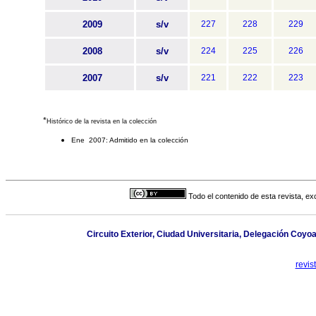
2009
s/v
227
228
229
2008
s/v
224
225
226
2007
s/v
221
222
223
*
Histórico de la revista en la colección
Ene 2007: Admitido en la colección
Todo el contenido de esta revista, ex
Circuito Exterior, Ciudad Universitaria, Delegación Coy
revi