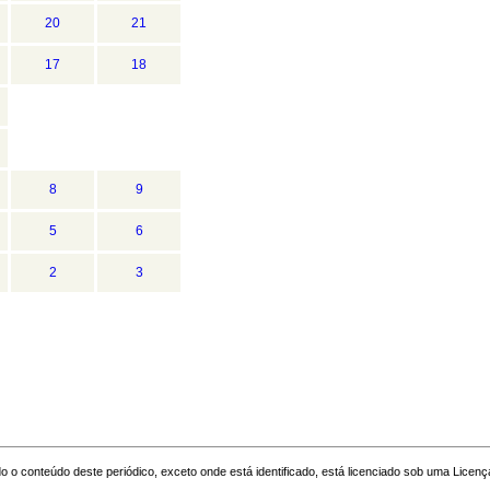
20
21
17
18
8
9
5
6
2
3
o o conteúdo deste periódico, exceto onde está identificado, está licenciado sob uma
Licenç