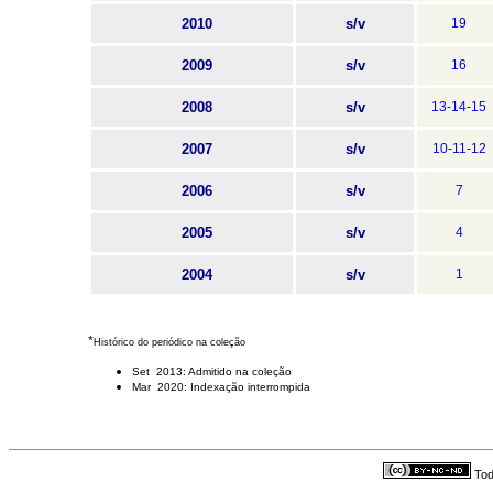
2010
s/v
19
2009
s/v
16
2008
s/v
13-14-15
2007
s/v
10-11-12
2006
s/v
7
2005
s/v
4
2004
s/v
1
*
Histórico do periódico na coleção
Set 2013: Admitido na coleção
Mar 2020: Indexação interrompida
Tod