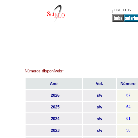
Números disponíveis
*
Ano
Vol.
Número
2026
s/v
67
2025
s/v
64
2024
s/v
61
2023
s/v
58