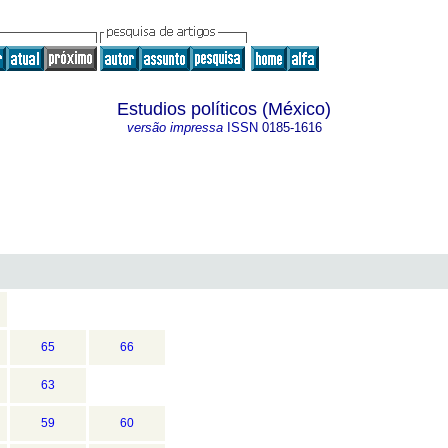
Estudios políticos (México)
versão impressa
ISSN
0185-1616
65
66
63
59
60