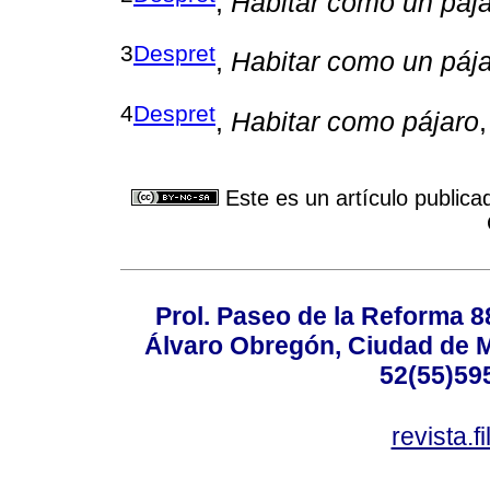
,
Habitar como un páj
3
Despret
,
Habitar como un páj
4
Despret
,
Habitar como pájaro
Este es un artículo publica
Prol. Paseo de la Reforma 8
Álvaro Obregón, Ciudad de M
52(55)59
revista.