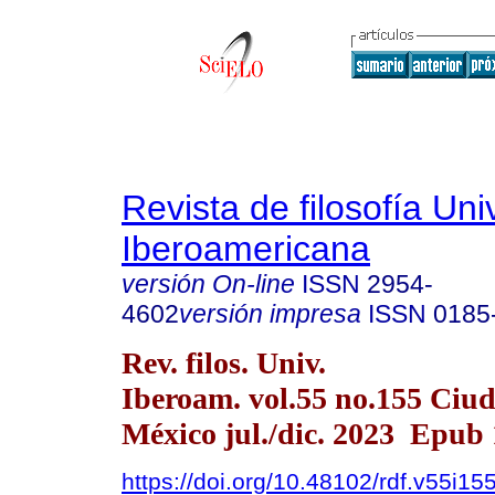
Revista de filosofía Un
Iberoamericana
versión On-line
ISSN
2954-
4602
versión impresa
ISSN
0185
Rev. filos. Univ.
Iberoam. vol.55 no.155 Ciu
México jul./dic. 2023 Epub
https://doi.org/10.48102/rdf.v55i15