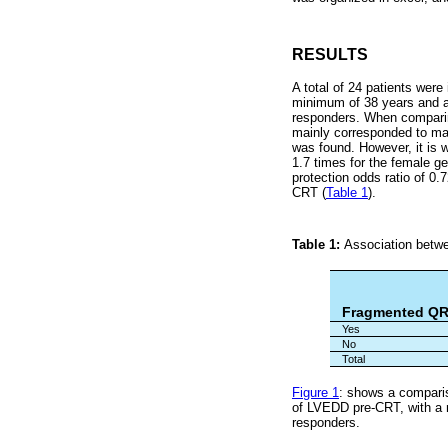
RESULTS
A total of 24 patients wer
minimum of 38 years and a 
responders. When comparing
mainly corresponded to mal
was found. However, it is 
1.7 times for the female g
protection odds ratio of 0
CRT (
Table 1
).
Table 1:
Association betw
Fragmented QR
Yes
No
Total
Figure 1
: shows a compari
of LVEDD pre-CRT, with a 
responders.