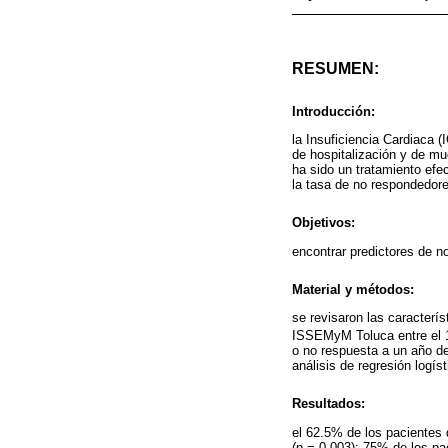
RESUMEN:
Introducción:
la Insuficiencia Cardiaca 
de hospitalización y de mu
ha sido un tratamiento efe
la tasa de no respondedore
Objetivos:
encontrar predictores de no
Material y métodos:
se revisaron las caracterí
ISSEMyM Toluca entre el 
o no respuesta a un año de
análisis de regresión logíst
Resultados:
el 62.5% de los pacientes 
(p = 0.003); 75% de los p