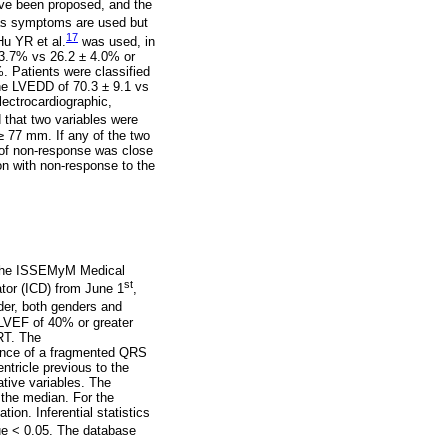
have been proposed, and the
as symptoms are used but
17
Hu YR et al.
was used, in
± 3.7% vs 26.2 ± 4.0% or
. Patients were classified
he LVEDD of 70.3 ± 9.1 vs
ectrocardiographic,
 that two variables were
 77 mm. If any of the two
y of non-response was close
on with non-response to the
f the ISSEMyM Medical
st
ator (ICD) from June 1
,
lder, both genders and
 LVEF of 40% or greater
RT. The
sence of a fragmented QRS
ntricle previous to the
ative variables. The
the median. For the
tion. Inferential statistics
lue < 0.05. The database