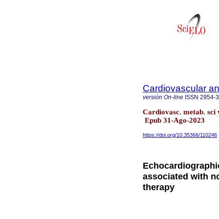
Cardiovascular an
versión On-line
ISSN
2954-
Cardiovasc. metab. sci
Epub 31-Ago-2023
https://doi.org/10.35366/110246
Echocardiographic
associated with n
therapy