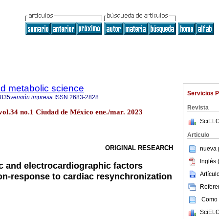
d metabolic science
Servicios 
3835
versión impresa
ISSN
2683-2828
Revista
 vol.34 no.1 Ciudad de México ene./mar. 2023
SciELO
Articulo
ORIGINAL RESEARCH
nueva p
Inglés 
 and electrocardiographic factors
Artícu
on-response to cardiac resynchronization
Referen
Como c
SciELO