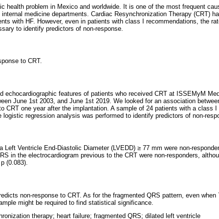
lic health problem in Mexico and worldwide. It is one of the most frequent cau
d internal medicine departments. Cardiac Resynchronization Therapy (CRT) ha
ients with HF. However, even in patients with class I recommendations, the rat
ary to identify predictors of non-response.
esponse to CRT.
and echocardiographic features of patients who received CRT at ISSEMyM Med
een June 1st 2003, and June 1st 2019. We looked for an association between
o CRT one year after the implantation. A sample of 24 patients with a class
e logistic regression analysis was performed to identify predictors of non-resp
 a Left Ventricle End-Diastolic Diameter (LVEDD) ≥ 77 mm were non-responder
RS in the electrocardiogram previous to the CRT were non-responders, although
 p (0.083).
redicts non-response to CRT. As for the fragmented QRS pattern, even when 7
mple might be required to find statistical significance.
ronization therapy; heart failure; fragmented QRS; dilated left ventricle