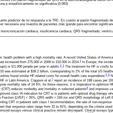
una p estadísticamente no significativa (0.083).
uerte predictor de no respuesta a la TRC. En cuanto al patrón fragmentado d
er necesaria una muestra de pacientes más grande para encontrar significanc
 resincronización cardiaca; insuficiencia cardiaca; QRS fragmentado; ventrícu
lic health problem with a high mortality rate. A recent United States of Ameri
1
ad increased from 275,000 in 2009 to 310,000 in 2014.
In Europe, the incide
2
3
oups) or 5/1,000 people per year in adults.
,
The treatment for HF is costly fo
010 was estimated at $39.2 billion, corresponding to 2% of the total US health
5
6
ntries found similar HF-related costs for overall health care expenditure.
,
N
7
HF in Latin America. Ciapponi et al.
report an incidence of 199 cases per 10
year mortality rate of 24.5%; for these reasons, it is imperative to optimiz
8
(CRT) reduces morbidity and mortality in selected patients
and improves car
proved class IA indication for CRT is in patients with optimal drug therapy wh
ion Fraction (LVEF) < 35%, QRS width > 150 ms and QRS morphology of Left 
ting CRT in patients with class I recommendation, the rate of non-response 
wn that response rates range from 32 to 91%, depending on the criteria used 
domized essays versus clinical practice remain discrepant. Clinical essays typ