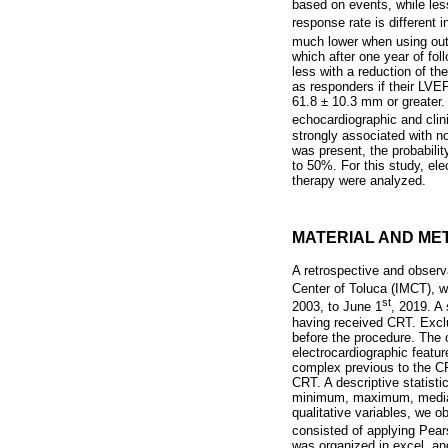
based on events, while les
response rate is different 
much lower when using out
which after one year of fo
less with a reduction of t
as responders if their LVE
61.8 ± 10.3 mm or greater
echocardiographic and clin
strongly associated with 
was present, the probabili
to 50%. For this study, el
therapy were analyzed.
MATERIAL AND ME
A retrospective and obser
Center of Toluca (IMCT), wh
st
2003, to June 1
, 2019. A
having received CRT. Exclu
before the procedure. The 
electrocardiographic feat
complex previous to the CRT
CRT. A descriptive statist
minimum, maximum, median 
qualitative variables, we ob
consisted of applying Pear
was organized in excel, a