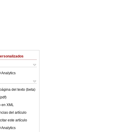
Personalizados
 Analytics
ágina del texto (beta)
(pdf)
lo en XML
cias del artículo
itar este artículo
 Analytics