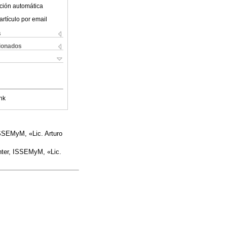
ción automática
artículo por email
s
cionados
nk
ISSEMyM, «Lic. Arturo
nter, ISSEMyM, «Lic.