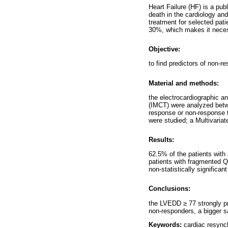
Heart Failure (HF) is a pub
death in the cardiology an
treatment for selected pat
30%, which makes it necess
Objective:
to find predictors of non-r
Material and methods:
the electrocardiographic 
(IMCT) were analyzed betw
response or non-response t
were studied; a Multivariat
Results:
62.5% of the patients with
patients with fragmented Q
non-statistically significant
Conclusions:
the LVEDD ≥ 77 strongly p
non-responders, a bigger sa
Keywords:
cardiac resynch