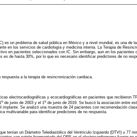
(IC) es un problema de salud pública en México y a nivel mundial, es una de 
erte en los servicios de cardiología y medicina interna. La Terapia de Resinc
ctivo en pacientes seleccionados con IC. Sin embargo, aun en los pacientes 
s es de hasta 30%, por lo que es necesario identificar predictores de no resp
 respuesta a la terapia de resincronización cardiaca.
sticas electrocardiográficas y ecocardiográficas en pacientes que recibieron 
o
o
1
de junio de 2003 y el 1
de junio de 2019. Se buscó la asociación entre est
l implante. Se analizó una muestra de 24 pacientes con recomendación clase
ica multivariable para identificar predictores de no respuesta.
que tenían un Diámetro Telediastólico del Ventrículo Izquierdo (DTVI) ≥ 77 
acientes con patrón fragmentado del QRS en el electrocardiograma fueron no