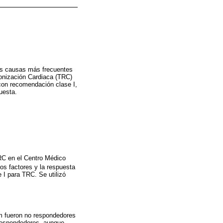
las causas más frecuentes
ronización Cardiaca (TRC)
con recomendación clase I,
uesta.
TRC en el Centro Médico
os factores y la respuesta
 I para TRC. Se utilizó
mm fueron no respondedores
 respondedores, aunque