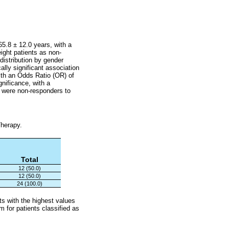
5.8 ± 12.0 years, with a
ight patients as non-
distribution by gender
ly significant association
ith an Odds Ratio (OR) of
nificance, with a
x were non-responders to
Therapy.
Total
12 (50.0)
12 (50.0)
24 (100.0)
s with the highest values
for patients classified as