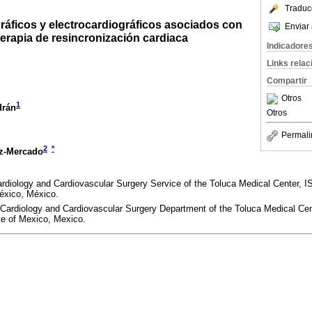
Traduc
ráficos y electrocardiográficos asociados con
Enviar 
 terapia de resincronización cardiaca
Indicadore
Links rela
Compartir
Otros
1
drán
Otros
Permali
2
*
z-Mercado
rdiology and Cardiovascular Surgery Service of the Toluca Medical Center, 
éxico, México.
e Cardiology and Cardiovascular Surgery Department of the Toluca Medical Ce
te of Mexico, Mexico.