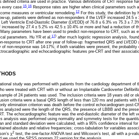
s defined criteria are used in practice. Various definitions of CRT response 
15
16
in every case.
,
Response rates are higher when clinical parameters such 
12
come measures or ventricular remodeling.
For this study, the definition by 
llow-up, patients were defined as non-responders if the LVEF increased 24.5 
he Left Ventricle End-Diastolic Diameter (LVEDD) of 76.8 ± 6.3% vs 75.3 ± 7.3%
F increased by 27.4 ± 5.2% vs 42.5 ± 10.4% or more and had a reduction of t
. Many parameters have been used to predict non-response to CRT, such as el
17
)
ical parameters. Hu YR et al,
after much logistic regression analysis, found
non-response to CRT after one year of follow-up: fragmented QRS and LVEDD ≥
ty of non-response was 14-17%; if both variables were present, the probabilit
ectrocardiographic and echocardiographic features pre-CRT and their associati
THODS
vational study was performed with patients from the cardiology department o
o were treated with CRT with or without an Implantable Cardioverter Defibrill
 sample of 24 patients was used. The inclusion criteria were 18 years old or o
sion criteria were a basal QRS length of less than 120 ms and patients with
only elimination criterion was death before the control echocardiogram post-C
ures analyzed were the length of the QRS, the presence of LBBB and the pre
. The echocardiographic feature was the end-diastolic diameter of the left ve
ics analysis was performed using normality and symmetry tests for the quantit
and standard deviation were calculated, with a 95% confidence interval for 
tained absolute and relative frequencies; cross-tabulation for variables associa
2
son’s χ
test, the one-factor ANOVA test and Wilcoxon’s test, all with a p-va
nd we used the SPSS program 22 version for the analysis.