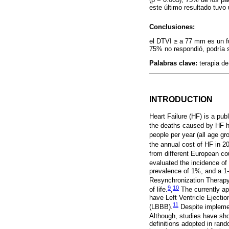
este último resultado tuvo 
Conclusiones:
el DTVI ≥ a 77 mm es un f
75% no respondió, podría s
Palabras clave:
terapia de
INTRODUCTION
Heart Failure (HF) is a pub
the deaths caused by HF h
people per year (all age gr
the annual cost of HF in 2
from different European cou
evaluated the incidence of 
prevalence of 1%, and a 1-
Resynchronization Therapy 
9
10
of life.
,
The currently ap
have Left Ventricle Eject
11
(LBBB).
Despite implemen
Although, studies have sho
definitions adopted in ran