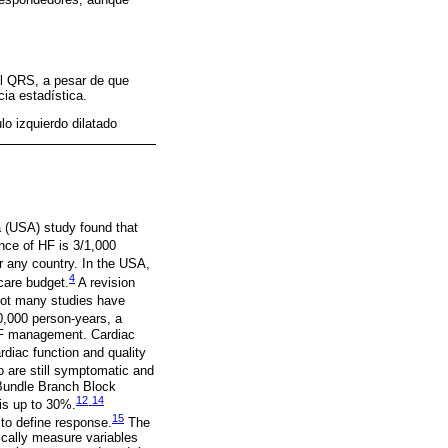
el QRS, a pesar de que
ia estadística.
lo izquierdo dilatado
ca (USA) study found that
nce of HF is 3/1,000
r any country. In the USA,
4
care budget.
A revision
ot many studies have
0,000 person-years, a
e HF management. Cardiac
diac function and quality
o are still symptomatic and
Bundle Branch Block
12
14
is up to 30%.
-
15
to define response.
The
ically measure variables