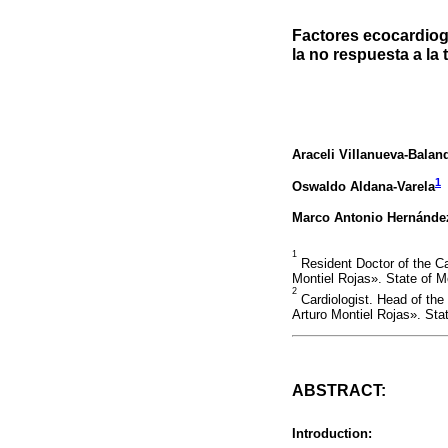
Factores ecocardiog
la no respuesta a la
Araceli Villanueva-Balan
1
Oswaldo Aldana-Varela
Marco Antonio Hernánde
1
Resident Doctor of the Ca
Montiel Rojas». State of M
2
Cardiologist. Head of th
Arturo Montiel Rojas». Sta
ABSTRACT:
Introduction: