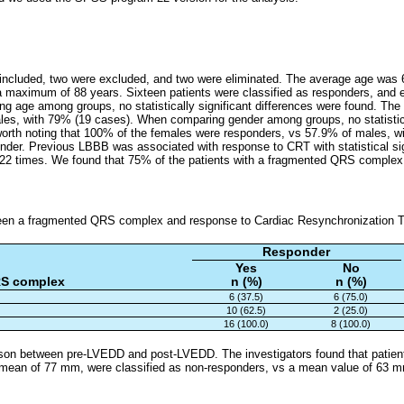
e included, two were excluded, and two were eliminated. The average age was 6
maximum of 88 years. Sixteen patients were classified as responders, and e
 age among groups, no statistically significant differences were found. The 
es, with 79% (19 cases). When comparing gender among groups, no statistical
worth noting that 100% of the females were responders, vs 57.9% of males, w
ender. Previous LBBB was associated with response to CRT with statistical sig
.722 times. We found that 75% of the patients with a fragmented QRS comple
een a fragmented QRS complex and response to Cardiac Resynchronization 
Responder
Yes
No
S complex
n (%)
n (%)
6 (37.5)
6 (75.0)
10 (62.5)
2 (25.0)
16 (100.0)
8 (100.0)
son between pre-LVEDD and post-LVEDD. The investigators found that patient
mean of 77 mm, were classified as non-responders, vs a mean value of 63 mm 