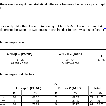
 there was no significant statistical difference between the two groups except 
I.
s
ignificantly older than Group II (mean age of 65
±
6.25 in Group I versus 54.5
 difference between the two groups, regarding risk factors, was insignificant (
T
phic as regard age
Group 1 (POAF)
Group 2 (NSR)
t
50 - 75
38 - 68
6.185
64.455 ± 6.254
54.577 ± 6.710
hic as regard risk factors
AF
Group 1 (POAF)
Group 2 (NSR)
Total
n
%
n
%
n
%
+ ve
18
81.82
53
67.95
71
71.00
− ve
4
18.18
25
32.05
29
29.00
+ ve
16
72.73
46
58.97
62
62.00