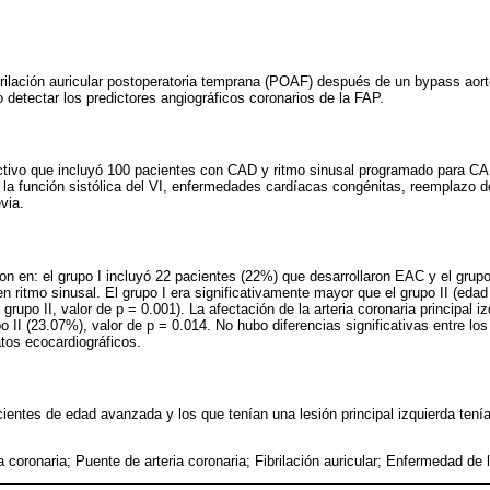
brilación auricular postoperatoria temprana (POAF) después de un bypass aor
 detectar los predictores angiográficos coronarios de la FAP.
ctivo que incluyó 100 pacientes con CAD y ritmo sinusal programado para CA
e la función sistólica del VI, enfermedades cardíacas congénitas, reemplazo 
via.
on en: el grupo I incluyó 22 pacientes (22%) que desarrollaron EAC y el grupo
 ritmo sinusal. El grupo I era significativamente mayor que el grupo II (edad
l grupo II, valor de p = 0.001). La afectación de la arteria coronaria principal 
po II (23.07%), valor de p = 0.014. No hubo diferencias significativas entre lo
atos ecocardiográficos.
cientes de edad avanzada y los que tenían una lesión principal izquierda tení
 coronaria; Puente de arteria coronaria; Fibrilación auricular; Enfermedad de l