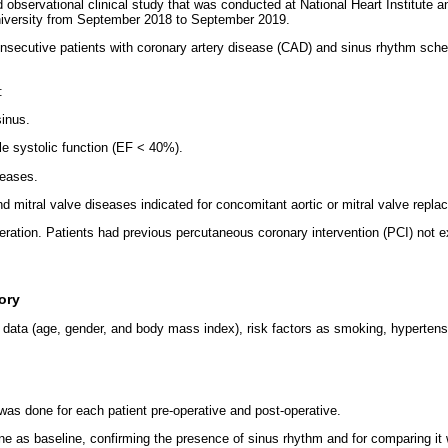
 observational clinical study that was conducted at National Heart Institute 
versity from September 2018 to September 2019.
nsecutive patients with coronary artery disease (CAD) and sinus rhythm sched
:
inus.
cle systolic function (EF < 40%).
seases.
d mitral valve diseases indicated for concomitant aortic or mitral valve repla
eration. Patients had previous percutaneous coronary intervention (PCI) not e
ory
data (age, gender, and body mass index), risk factors as smoking, hypertensi
as done for each patient pre-operative and post-operative.
 as baseline, confirming the presence of sinus rhythm and for comparing it 