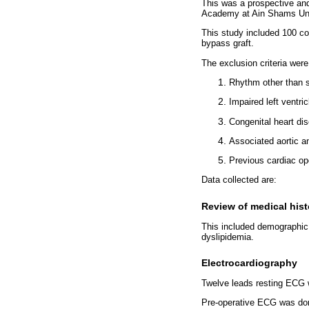
This was a prospective and
Academy at Ain Shams Uni
This study included 100 co
bypass graft.
The exclusion criteria were
Rhythm other than s
Impaired left ventri
Congenital heart di
Associated aortic an
Previous cardiac op
Data collected are:
Review of medical hist
This included demographic 
dyslipidemia.
Electrocardiography
Twelve leads resting ECG w
Pre-operative ECG was done