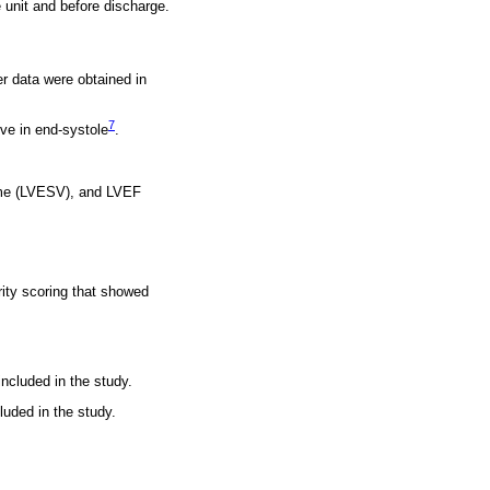
 unit and before discharge.
er data were obtained in
7
ve in end-systole
.
ume (LVESV), and LVEF
rity scoring that showed
ncluded in the study.
luded in the study.