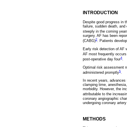
INTRODUCTION
Despite good progress in th
failure, sudden death, and 
steeply in the coming year
surgery. AF has been report
2
(CABG)
. Patients develop
Early risk detection of AF
AF most frequently occurs
4
post-operative day four
.
Optimal risk assessment ne
5
administered promptly
.
In recent years, advances 
clamping time, anesthesia, 
morbidity. However, the inc
attributable to the increas
coronary angiographic charac
undergoing coronary artery
METHODS