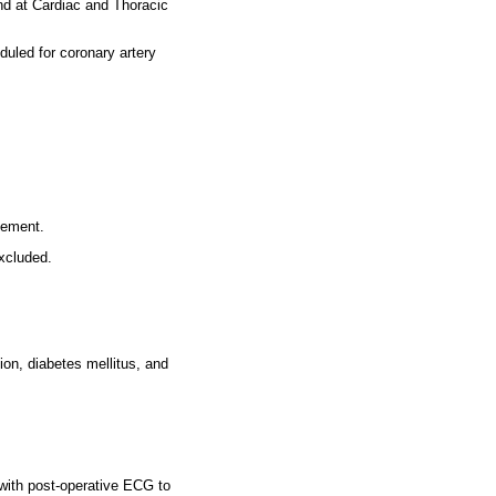
and at Cardiac and Thoracic
uled for coronary artery
cement.
xcluded.
on, diabetes mellitus, and
with post-operative ECG to