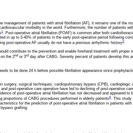
e management of patients with atrial fibrillation (AF), it remains one of the m
cardiovascular morbidity in the world. Furthermore, the number of patients with
1
s
. Post-operative atrial fibrillation (POAF) is common after both cardiothorac
ed in up to 5-40% of patients in the early post-operative period following cor
3
ing post-operative AF usually do not have a previous arrhythmic history
.
 would contribute to the prevention and enable forehand treatment with proper 
nd
rd
 on the 2
or 3
day after CABG. Seventy percent of patients develop this ar
eds to be done 24 h before possible fibrillation appearance since prophylact
in surgery, surgical techniques, cardiopulmonary bypass (CPB), cardioplegic ar
and post-operative care operative have led to declining of post-operative care
idence of post-operative atrial fibrillation has not decreased and appeared to 
6
ing proportions of CABG procedures performed in elderly patients
. This study
teristics for the prediction of post-operative atrial fibrillation in patients wi
 bypass grafting