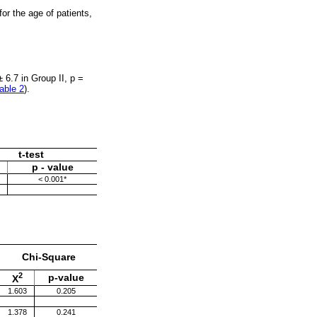
for the age of patients,
±
6.7 in Group II, p =
able 2
).
t-test
p - value
< 0.001*
Chi-Square
2
p-value
X
1.603
0.205
1.378
0.241