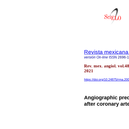
Revista mexicana
versión On-line
ISSN
2696-
Rev. mex. angiol. vol.4
2021
https://doi.org/10.24875/rma.2
Angiographic predic
after coronary art