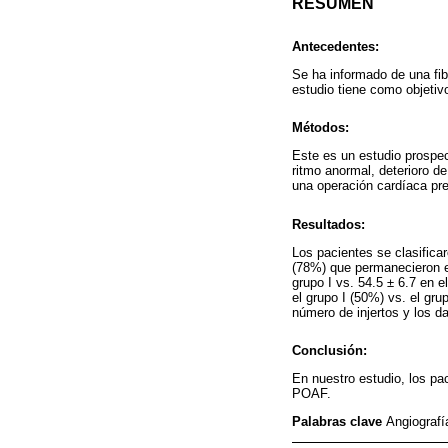
RESUMEN
Antecedentes:
Se ha informado de una fi
estudio tiene como objetivo
Métodos:
Este es un estudio prospe
ritmo anormal, deterioro d
una operación cardíaca pre
Resultados:
Los pacientes se clasificar
(78%) que permanecieron en
grupo I vs. 54.5 ± 6.7 en e
el grupo I (50%) vs. el gru
número de injertos y los d
Conclusión:
En nuestro estudio, los pa
POAF.
Palabras clave
Angiografía