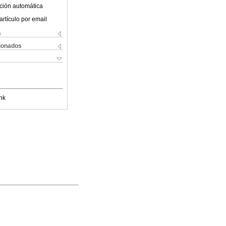
ción automática
artículo por email
s
cionados
nk