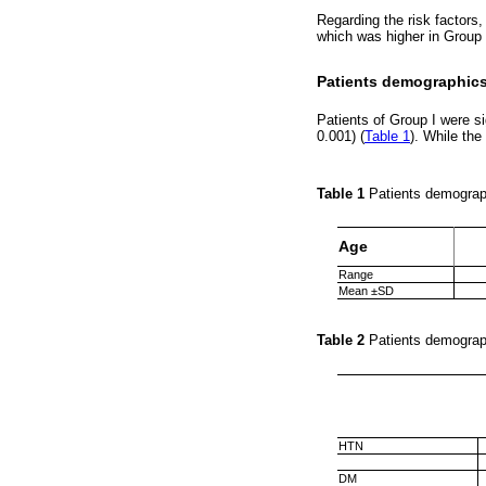
Regarding the risk factors,
which was higher in Group 
Patients demographic
Patients of Group I were s
0.001) (
Table 1
). While the
Table 1
Patients demogra
Age
Range
Mean ±SD
Table 2
Patients demograp
HTN
DM