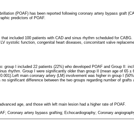
fibrillation (POAF) has been reported following coronary artery bypass graft (
raphic predictors of POAF.
y that included 100 patients with CAD and sinus rhythm scheduled for CABG.
LV systolic function, congenital heart diseases, concomitant valve replaceme
nto: group I included 22 patients (22%) who developed POAF and Group II: inc
nus rhythm. Group I were significantly older than group II (mean age of 65 ± 
= 0.001).Left main coronary artery (LM) involvement was higher in group I (50%
 no significant difference between the two groups regarding number of grafts
 advanced age, and those with left main lesion had a higher rate of POAF.
 AF; Coronary artery bypass grafting; Echocardiography; Coronary angiograph