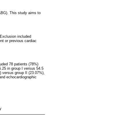
CABG). This study aims to
 Exclusion included
nt or previous cardiac
luded 78 patients (78%)
6.25 in group I versus 54.5
) versus group II (23.07%),
 and echocardiographic
y