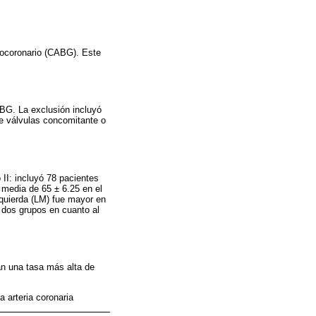
tocoronario (CABG). Este
BG. La exclusión incluyó
de válvulas concomitante o
 II: incluyó 78 pacientes
 media de 65 ± 6.25 en el
izquierda (LM) fue mayor en
s dos grupos en cuanto al
an una tasa más alta de
a arteria coronaria