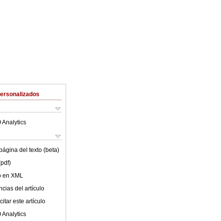
Personalizados
 Analytics
ágina del texto (beta)
(pdf)
lo en XML
cias del artículo
itar este artículo
 Analytics