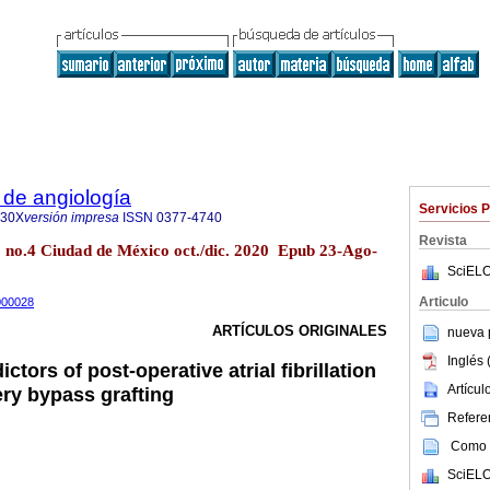
 de angiología
Servicios 
130X
versión impresa
ISSN
0377-4740
Revista
8 no.4 Ciudad de México oct./dic. 2020 Epub 23-Ago-
SciELO
Articulo
0000028
ARTÍCULOS ORIGINALES
nueva p
Inglés 
tors of post-operative atrial fibrillation
Artícu
ery bypass grafting
Referen
Como c
SciELO