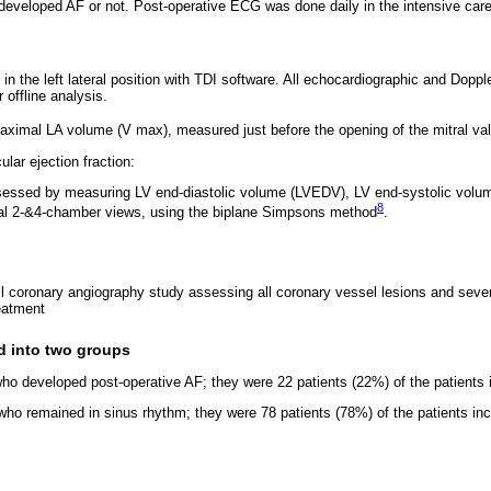
 developed AF or not. Post-operative ECG was done daily in the intensive care
in the left lateral position with TDI software. All echocardiographic and Doppl
r offline analysis.
ximal LA volume (V max), measured just before the opening of the mitral val
ular ejection fraction:
sessed by measuring LV end-diastolic volume (LVEDV), LV end-systolic vol
8
cal 2-&4-chamber views, using the biplane Simpsons method
.
ull coronary angiography study assessing all coronary vessel lesions and seve
reatment
ed into two groups
who developed post-operative AF; they were 22 patients (22%) of the patients i
who remained in sinus rhythm; they were 78 patients (78%) of the patients inc