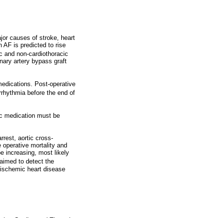
ajor causes of stroke, heart
 AF is predicted to rise
ic and non-cardiothoracic
onary artery bypass graft
medications. Post-operative
rhythmia before the end of
ic medication must be
rest, aortic cross-
 operative mortality and
be increasing, most likely
 aimed to detect the
th ischemic heart disease