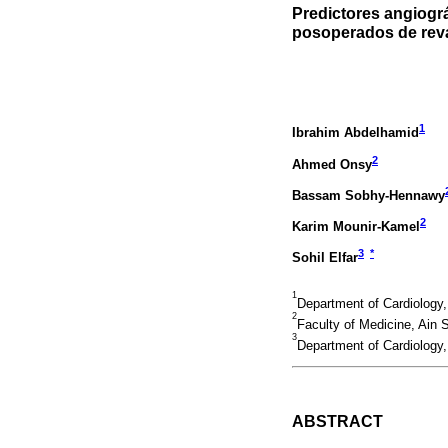
Predictores angiográ
posoperados de reva
1
Ibrahim Abdelhamid
2
Ahmed Onsy
Bassam Sobhy-Hennawy
2
Karim Mounir-Kamel
3
*
Sohil Elfar
1
Department of Cardiology,
2
Faculty of Medicine, Ain 
3
Department of Cardiology,
ABSTRACT