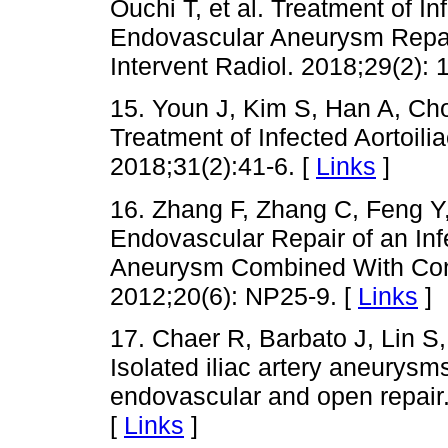
Ouchi T, et al. Treatment of 
Endovascular Aneurysm Repai
Intervent Radiol. 2018;29(2): 
15. Youn J, Kim S, Han A, Choi
Treatment of Infected Aortoili
2018;31(2):41-6. [
Links
]
16. Zhang F, Zhang C, Feng Y,
Endovascular Repair of an Infe
Aneurysm Combined With Con
2012;20(6): NP25-9. [
Links
]
17. Chaer R, Barbato J, Lin S
Isolated iliac artery aneurys
endovascular and open repair.
[
Links
]