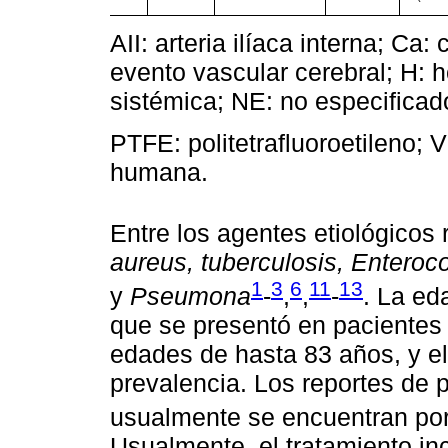
AII: arteria ilíaca interna; Ca
evento vascular cerebral; H: h
sistémica; NE: no especificad
PTFE: politetrafluoroetileno; 
humana.
Entre los agentes etiológicos
aureus, tuberculosis, Enteroc
1
3
6
11
13
y
Pseumona
-
,
,
-
. La ed
que se presentó en pacientes
edades de hasta 83 años, y e
prevalencia. Los reportes de
usualmente se encuentran po
Usualmente, el tratamiento in