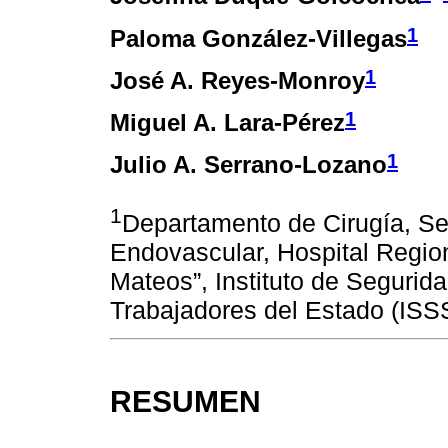
1
Paloma González-Villegas
1
José A. Reyes-Monroy
1
Miguel A. Lara-Pérez
1
Julio A. Serrano-Lozano
1
Departamento de Cirugía, Se
Endovascular, Hospital Regio
Mateos”, Instituto de Segurida
Trabajadores del Estado (ISS
RESUMEN