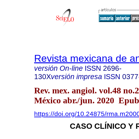
Revista mexicana de an
versión On-line
ISSN
2696-
130X
versión impresa
ISSN
0377
Rev. mex. angiol. vol.48 no.
México abr./jun. 2020 Epu
https://doi.org/10.24875/rma.m20
CASO CLÍNICO Y 