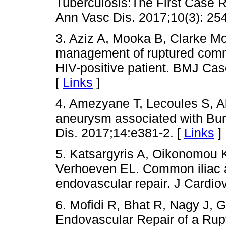
Tuberculosis:The First Case R
Ann Vasc Dis. 2017;10(3): 254
3. Aziz A, Mooka B, Clarke 
management of ruptured comm
HIV-positive patient. BMJ C
[
Links
]
4. Amezyane T, Lecoules S, Al
aneurysm associated with Burk
Dis. 2017;14:e381-2. [
Links
]
5. Katsargyris A, Oikonomou K
Verhoeven EL. Common iliac 
endovascular repair. J Cardio
6. Mofidi R, Bhat R, Nagy J, G
Endovascular Repair of a Rup