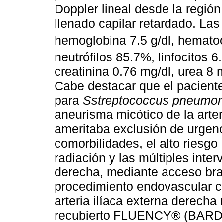
Doppler lineal desde la región
llenado capilar retardado. La
hemoglobina 7.5 g/dl, hematoc
neutrófilos 85.7%, linfocitos 6
creatinina 0.76 mg/dl, urea 8 
Cabe destacar que el pacient
para
Sstreptococcus pneumo
aneurisma micótico de la arte
ameritaba exclusión de urgenc
comorbilidades, el alto riesgo
radiación y las múltiples inter
derecha, mediante acceso braq
procedimiento endovascular c
arteria ilíaca externa derech
recubierto FLUENCY® (BARD, 