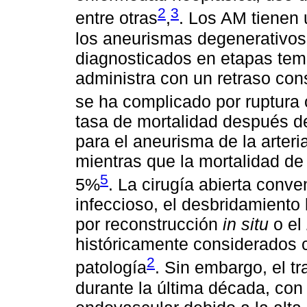
2
3
entre otras
,
. Los AM tienen
los aneurismas degenerativos
diagnosticados en etapas temp
administra con un retraso con
se ha complicado por ruptura 
tasa de mortalidad después de
para el aneurisma de la arteri
mientras que la mortalidad de l
5
5%
. La cirugía abierta conv
infeccioso, el desbridamiento 
por reconstrucción
in situ
o el
históricamente considerados 
2
patología
. Sin embargo, el t
durante la última década, con 