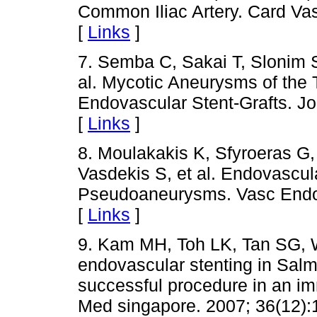
Common Iliac Artery. Card Vas
[
Links
]
7. Semba C, Sakai T, Slonim 
al. Mycotic Aneurysms of the 
Endovascular Stent-Grafts. Jo
[
Links
]
8. Moulakakis K, Sfyroeras G, 
Vasdekis S, et al. Endovascul
Pseudoaneurysms. Vasc Endov
[
Links
]
9. Kam MH, Toh LK, Tan SG, W
endovascular stenting in Sal
successful procedure in an 
Med singapore. 2007; 36(12):