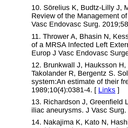
10. Sörelius K, Budtz-Lilly J
Review of the Management of 
Vasc Endovasc Surg. 2019;58(
11. Thrower A, Bhasin N, Kes
of a MRSA Infected Left Exter
Europ J Vasc Endovasc Surger
12. Brunkwall J, Hauksson H,
Takolander R, Bergentz S. Soli
system:An estimate of their f
1989;10(4):0381-4. [
Links
]
13. Richardson J, Greenfield 
iliac aneurysms. J Vasc Surg.
14. Nakajima K, Kato N, Hash