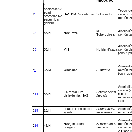
micótico
4
pacientes/63
Todos loc
edad
1
1
HAS DM Dislipidemia
Salmonella
en la arter
promedio No
común iz
especifican
género
M.
Arteria il
2
2
63/H
HAS, EVC
Tuberculosis
común iz
Arteria il
3
3
56/H
VIH
No identificada
común de
(con rupt
Arteria il
4
6
64/M
Obesidad
S. aureus
común iz
(con rupt
Arteria il
interna (
Ca rectal, DM,
Enterococcus
5
14
83/H
ruptura) 
dislipidemia, HAS
faecalis
especific
lado
Leucemia mielocítica
Pseudomona
Arteria il
6
15
20/H
aguda
aeruginosa
externa 
Arteria il
HAS, linfedema
Enterococcus
común iz
7
16
46/H
congénito
faecium
con exten
AII (con 