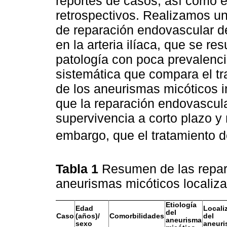
reportes de casos, así como 
retrospectivos. Realizamos u
de reparación endovascular d
en la arteria ilíaca, que se r
patología con poca prevalenci
sistemática que compara el tr
de los aneurismas micóticos i
que la reparación endovascul
supervivencia a corto plazo y
embargo, que el tratamiento d
Tabla 1
Resumen de las repa
aneurismas micóticos localizad
Etiología
Edad
Locali
del
Caso
(años)/
Comorbilidades
del
aneurisma
sexo
aneur