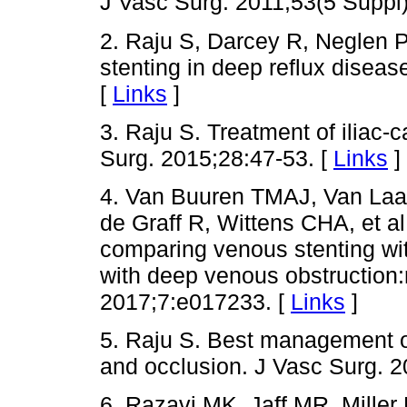
J Vasc Surg. 2011;53(5 Suppl)
2. Raju S, Darcey R, Neglen P
stenting in deep reflux diseas
[
Links
]
3. Raju S. Treatment of iliac-
Surg. 2015;28:47-53. [
Links
]
4. Van Buuren TMAJ, Van La
de Graff R, Wittens CHA, et al
comparing venous stenting wit
with deep venous obstruction
2017;7:e017233. [
Links
]
5. Raju S. Best management op
and occlusion. J Vasc Surg. 2
6. Razavi MK, Jaff MR, Miller 