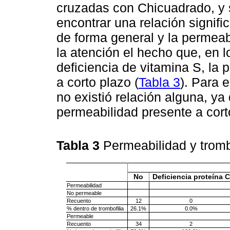
cruzadas con Chicuadrado, y 
encontrar una relación signifi
de forma general y la permeab
la atención el hecho que, en 
deficiencia de vitamina S, la
a corto plazo (
Tabla 3
). Para 
no existió relación alguna, y
permeabilidad presente a cort
Tabla 3
Permeabilidad y tromb
No
Deficiencia proteína C
Permeabilidad
No permeable
Recuento
12
0
% dentro de trombofilia
26.1%
0.0%
Permeable
Recuento
34
2