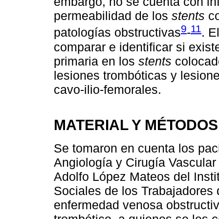
embargo, no se cuenta con in
permeabilidad de los
stents
co
9
11
patologías obstructivas
-
. E
comparar e identificar si exis
primaria en los
stents
colocad
lesiones trombóticas y lesion
cavo-ilio-femorales.
MATERIAL Y MÉTODOS
Se tomaron en cuenta los paci
Angiología y Cirugía Vascular
Adolfo López Mateos del Insti
Sociales de los Trabajadores 
enfermedad venosa obstructiv
trombótico, a quienes se les 