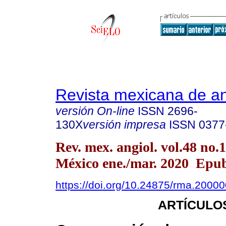
Revista mexicana de an
versión On-line
ISSN
2696-
130X
versión impresa
ISSN
0377
Rev. mex. angiol. vol.48 no.
México ene./mar. 2020 Epu
https://doi.org/10.24875/rma.2000
ARTÍCULO