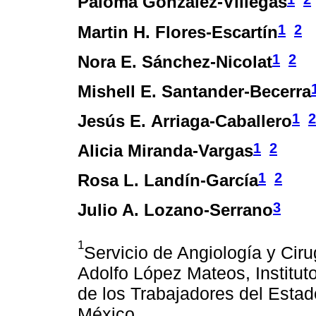
Paloma González-Villegas
1
2
Martin H. Flores-Escartín
1
2
Nora E. Sánchez-Nicolat
Mishell E. Santander-Becerra
1
2
Jesús E. Arriaga-Caballero
1
2
Alicia Miranda-Vargas
1
2
Rosa L. Landín-García
3
Julio A. Lozano-Serrano
1
Servicio de Angiología y Ciru
Adolfo López Mateos, Institut
de los Trabajadores del Esta
México