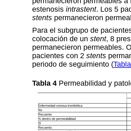
permanecieron permeables a lo
estenosis
intrastent
. Los 5 pa
stents
permanecieron permeabl
Para el subgrupo de paciente
colocación de un
stent
, 8 pre
permanecieron permeables. Ob
pacientes con 2
stents
perman
periodo de seguimiento (
Tabla
Tabla 4
Permeabilidad y pato
Enfermedad venosa trombótica
No
Recuento
% dentro de permeabilidad
Sí
Recuento