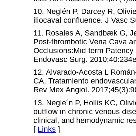
10. Neglén P, Darcey R, Olivier
iliocaval confluence. J Vasc 
11. Rosales A, Sandbæk G, Jø
Post-thrombotic Vena Cava an
Occlusions:Mid-term Patency 
Endovasc Surg. 2010;40:234e
12. Alvarado-Acosta L Román
CA. Tratamiento endovascular 
Rev Mex Angiol. 2017;45(3):9
13. Negle´n P, Hollis KC, Oliv
outflow in chronic venous dis
clinical, and hemodynamic res
[
Links
]