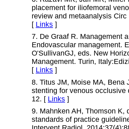
placement for iliofemoral ven
review and metaanalysis Circ
[
Links
]
7. De Graaf R. Management an
Endovascular management. En
O'SullivanGJ, eds. New Hori
Management. Turin, Italy:Edi
[
Links
]
8. Titus JM, Moise MA, Bena J
stenting for venous occlusive
12. [
Links
]
9. Mahnken AH, Thomson K, d
standards of practice guidelin
Intervent Radiol. 2014;37(4):