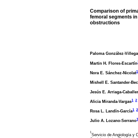
Comparison of primar
femoral segments in 
obstructions
Paloma González-Villeg
Martin H. Flores-Escartín
1
Nora E. Sánchez-Nicolat
Mishell E. Santander-Bec
Jesús E. Arriaga-Caballe
1
2
Alicia Miranda-Vargas
1
2
Rosa L. Landín-García
Julio A. Lozano-Serrano
1
Servicio de Angiología y C