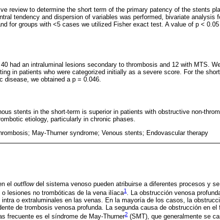
e review to determine the short term of the primary patency of the stents pla
al tendency and dispersion of variables was performed, bivariate analysis fo
nd for groups with <5 cases we utilized Fisher exact test. A value of p < 0.0
 40 had an intraluminal lesions secondary to thrombosis and 12 with MTS. We
enting in patients who were categorized initially as a severe score. For the sh
c disease, we obtained a p = 0.046.
ous stents in the short-term is superior in patients with obstructive non-thr
mbotic etiology, particularly in chronic phases.
hrombosis; May-Thurner syndrome; Venous stents; Endovascular therapy
en el
outflow
del sistema venoso pueden atribuirse a diferentes procesos y se
1
o lesiones no trombóticas de la vena ilíaca
. La obstrucción venosa profund
intra o extraluminales en las venas. En la mayoría de los casos, la obstrucci
dente de trombosis venosa profunda. La segunda causa de obstrucción en el 
2
mas frecuente es el síndrome de May-Thurner
(SMT), que generalmente se car