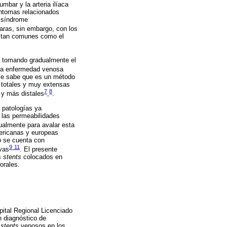
mbar y la arteria ilíaca
ntomas relacionados
y síndrome
aras, sin embargo, con los
i tan comunes como el
do tomando gradualmente el
la enfermedad venosa
 Se sabe que es un método
s totales y muy extensas
7
8
 y más distales
,
.
 patologías ya
 las permeabilidades
tualmente para avalar esta
mericanas y europeas
o se cuenta con
9
11
ivas
-
. El presente
os
stents
colocados en
orales.
pital Regional Licenciado
n diagnóstico de
ó
stents
venosos en los