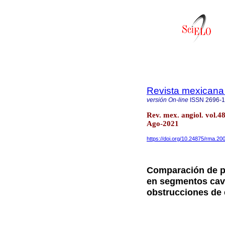
Revista mexicana
versión On-line
ISSN
2696-
Rev. mex. angiol. vol.
Ago-2021
https://doi.org/10.24875/rma.2
Comparación de p
en segmentos cavo
obstrucciones de e