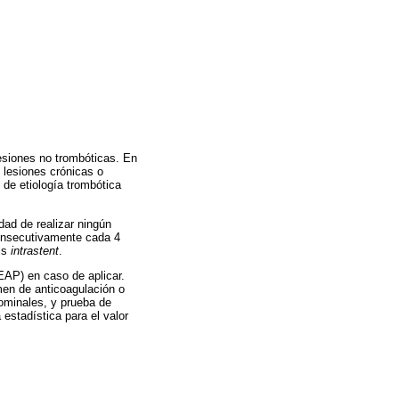
lesiones no trombóticas. En
 lesiones crónicas o
de etiología trombótica
dad de realizar ningún
consecutivamente cada 4
is
intrastent
.
CEAP) en caso de aplicar.
men de anticoagulación o
ominales, y prueba de
 estadística para el valor