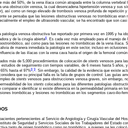
e más del 50%, de la vena ilíaca común atrapada entre la columna vertebral lu
 una obstrucción venosa, la cual desencadena hipertensión venosa y sus sí
r), así como un riesgo elevado de trombosis venosa profunda de repetición 
ente se pensaba que las lesiones obstructivas venosas no trombóticas eran r
ecialmente el empleo de ultrasonido vascular, se ha encontrado que son cas
a patología venosa obstructiva fue reportado por primera vez en 1995 y ha i
6
adora y de la cirugía abierta
. Es cada vez más empleado para el manejo de 
postrombótico, así como para las lesiones no trombóticas de la vena ilíaca.
 alivia de manera inmediata la patología en este sector, incluso en oclusione
nfluencia de las ilíacas con la vena cava hasta el origen de la femoral común
tados más de 5,000 procedimientos de colocación de
stents
venosos para las
estudios de seguimiento con tiempos variables, de 6 meses hasta 5 años, y
8
9
l 65% hasta el 97%
,
. Sin embargo, la calidad de la evidencia que existe ac
considera que su principal falla es la falta de grupos de control. Las guías a
 empleo de
stents
venosos para obstrucciones venosa graves, sin embargo, n
permeabilidad de los
stents
colocados para las diferentes patologías obstruct
 comparar e identificar si existe diferencia en la permeabilidad primaria en l
siones trombóticas y lesiones no trombóticas en los segmentos cavo-ilio-fem
DOS
acientes pertenecientes al Servicio de Angiología y Cirugía Vascular del Hos
stituto de Seguridad y Servicios Sociales de los Trabajadores del Estado co
tiva tanto de origen trombótico como no trombótico, a quienes se les coloc