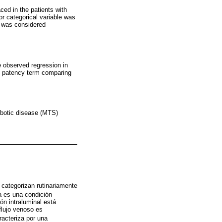
ced in the patients with
r categorical variable was
5 was considered
 observed regression in
ort patency term comparing
ombotic disease (MTS)
 categorizan rutinariamente
a es una condición
ón intraluminal está
flujo venoso es
acteriza por una