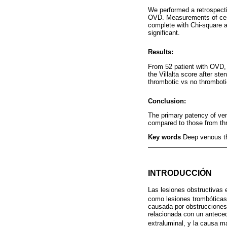
We performed a retrospectiv
OVD. Measurements of centr
complete with Chi-square a
significant.
Results:
From 52 patient with OVD,
the Villalta score after st
thrombotic vs no thromboti
Conclusion:
The primary patency of ven
compared to those from thro
Key words
Deep venous t
INTRODUCCIÓN
Las lesiones obstructivas 
como lesiones trombóticas 
causada por obstrucciones 
relacionada con un antece
extraluminal, y la causa 