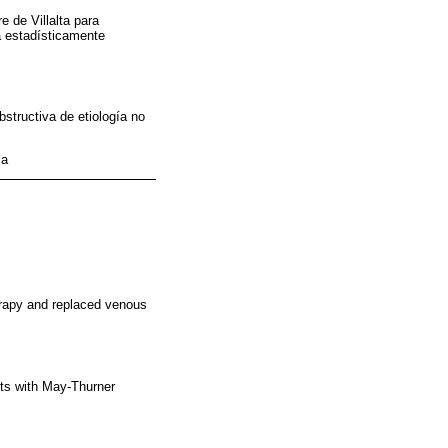
e de Villalta para
a estadísticamente
structiva de etiología no
sa
erapy and replaced venous
nts with May-Thurner