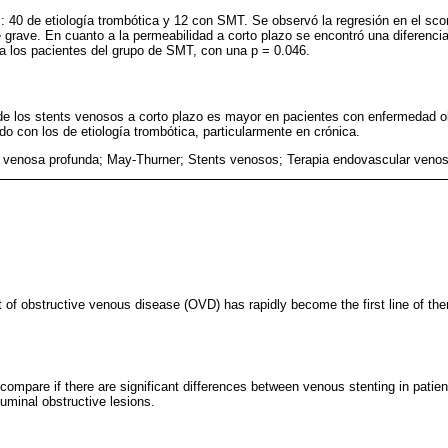
: 40 de etiología trombótica y 12 con SMT. Se observó la regresión en el scor
 grave. En cuanto a la permeabilidad a corto plazo se encontró una diferenci
ó a los pacientes del grupo de SMT, con una p = 0.046.
de los stents venosos a corto plazo es mayor en pacientes con enfermedad ob
 con los de etiología trombótica, particularmente en crónica.
 venosa profunda; May-Thurner; Stents venosos; Terapia endovascular veno
f obstructive venous disease (OVD) has rapidly become the first line of th
 compare if there are significant differences between venous stenting in patie
minal obstructive lesions.