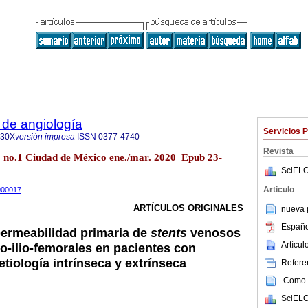
 de angiología
Servicios 
130X
versión impresa
ISSN
0377-4740
Revista
48 no.1 Ciudad de México ene./mar. 2020 Epub 23-
SciELO
Articulo
0000017
ARTÍCULOS ORIGINALES
nueva p
Españo
ermeabilidad primaria de
stents
venosos
Artícu
-ilio-femorales en pacientes con
tiología intrínseca y extrínseca
Referen
Como c
SciELO