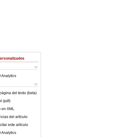
Personalizados
 Analytics
ágina del texto (beta)
l (pdf)
lo en XML
cias del artículo
itar este artículo
 Analytics