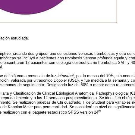
lación estudiada.
criptivo, creando dos grupos: uno de lesiones venosas trombóticas y otro de 
ombóticas se incluyó a pacientes con trombosis venosa profunda aguda y con
 encontraron 12 pacientes con etiología obstructiva no trombótica SMT y 40 
l.
se definió como presencia de luz
intrastent
, por lo menos del 70%, sin necesi
ención, valorada por ultrasonido Doppler (USD), y fue medida a la semana y 
 semanas de seguimiento. Designando luz del 50% o menor como re-estenos
llalta y Clasificación de Clinical Etiological Anatomical Pathophysiological (
preprocedimiento y a las 12 semanas posprocedimiento. Se identificó el régi
iento. Se realizaron pruebas de Chi cuadrado, T de Student para variables n
s de Kapplan Meier para permeabilidad. Se consideró un nivel de significancia
®
se realizaron con el paquete estadístico SPSS versión 24