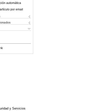
ción automática
artículo por email
s
cionados
nk
uridad y Servicios