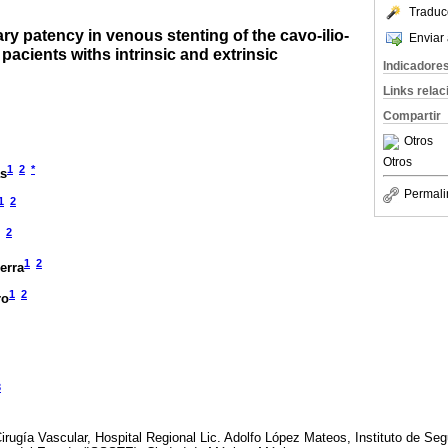
Traduc
y patency in venous stenting of the cavo-ilio-
Enviar 
pacients withs intrinsic and extrinsic
Indicadore
Links rela
Compartir
Otros
Otros
1
2
*
as
Permali
1
2
2
1
2
erra
1
2
ro
3
irugía Vascular, Hospital Regional Lic. Adolfo López Mateos, Instituto de Seg