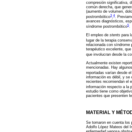
compresión significativa, d
común derecha, que genera
(aumento de volumen, dolo
3
4
postrombótico
,
. Previam
avances diagnósticos, esp
5
síndrome postrombótico
.
El empleo de
stents
para l
lugar de la terapia conserv
relacionada con síndrome 
terapéutico excelente, que
que involucran desde la co
Actualmente existen repor
mencionadas. Hay algunos 
reportadas varían desde e
información es débil, y se 
recientes recomiendan el
información respecto a la 
estudio tiene como objetivo
pacientes que presenten le
MATERIAL Y MÉTO
Se tomaron en cuenta los p
Adolfo López Mateos del In
enfermedad venosa obstruc