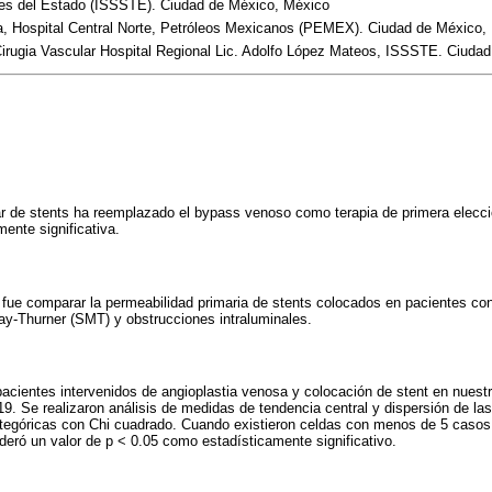
res del Estado (ISSSTE). Ciudad de México, México
ía, Hospital Central Norte, Petróleos Mexicanos (PEMEX). Ciudad de México,
Cirugia Vascular Hospital Regional Lic. Adolfo López Mateos, ISSSTE. Ciuda
r de stents ha reemplazado el bypass venoso como terapia de primera elecc
ente significativa.
o fue comparar la permeabilidad primaria de stents colocados en pacientes co
ay-Thurner (SMT) y obstrucciones intraluminales.
pacientes intervenidos de angioplastia venosa y colocación de stent en nuestra
19. Se realizaron análisis de medidas de tendencia central y dispersión de las 
ategóricas con Chi cuadrado. Cuando existieron celdas con menos de 5 casos
deró un valor de p < 0.05 como estadísticamente significativo.