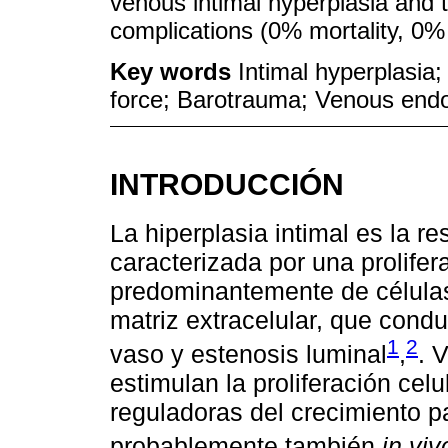
venous intimal hyperplasia and 
complications (0% mortality, 0% 
Key words
Intimal hyperplasia;
force; Barotrauma; Venous end
INTRODUCCIÓN
La hiperplasia intimal es la r
caracterizada por una prolifer
predominantemente de células 
matriz extracelular, que condu
1
2
vaso y estenosis luminal
,
. 
estimulan la proliferación celu
reguladoras del crecimiento p
probablemente también
in viv