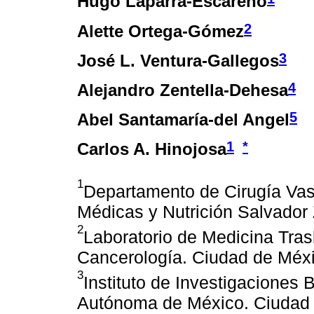
Hugo Laparra-Escareño
2
Alette Ortega-Gómez
3
José L. Ventura-Gallegos
4
Alejandro Zentella-Dehesa
5
Abel Santamaría-del Angel
1
*
Carlos A. Hinojosa
1
Departamento de Cirugía Vasc
Médicas y Nutrición Salvador
2
Laboratorio de Medicina Trasl
Cancerología. Ciudad de Méx
3
Instituto de Investigaciones
Autónoma de México. Ciudad 