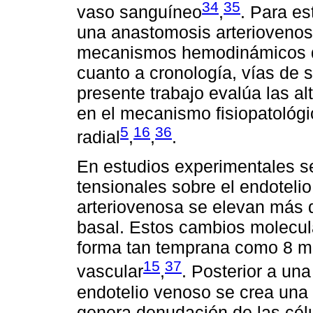
34
35
vaso sanguíneo
,
. Para e
una anastomosis arterioveno
mecanismos hemodinámicos de
cuanto a cronología, vías de s
presente trabajo evalúa las 
en el mecanismo fisiopatológi
5
16
36
radial
,
,
.
En estudios experimentales s
tensionales sobre el endotel
arteriovenosa se elevan más 
basal. Estos cambios molecul
forma tan temprana como 8 mi
15
37
vascular
,
. Posterior a una
endotelio venoso se crea una 
genera denudación de las cél