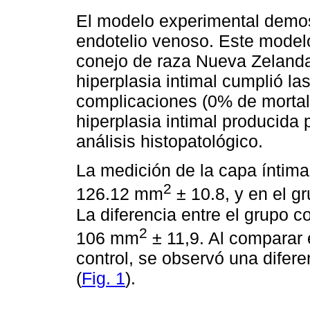
El modelo experimental demost
endotelio venoso. Este modelo 
conejo de raza Nueva Zeland
hiperplasia intimal cumplió la
complicaciones (0% de mortal
hiperplasia intimal producida
análisis histopatológico.
La medición de la capa íntima
2
126.12 mm
± 10.8, y en el g
La diferencia entre el grupo c
2
106 mm
± 11,9. Al comparar 
control, se observó una difere
(
Fig. 1
).