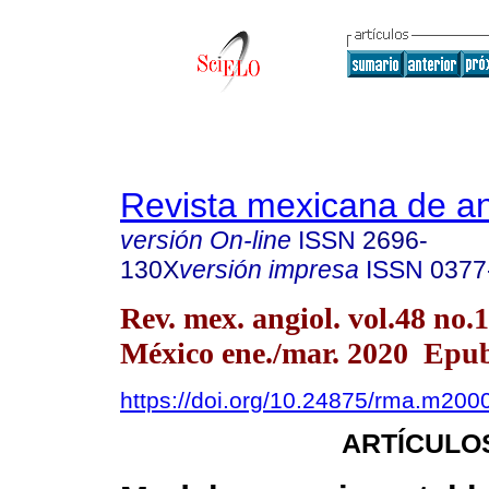
Revista mexicana de an
versión On-line
ISSN
2696-
130X
versión impresa
ISSN
0377
Rev. mex. angiol. vol.48 no.
México ene./mar. 2020 Epu
https://doi.org/10.24875/rma.m20
ARTÍCULO