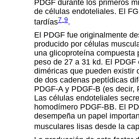
PDGF durante los primeros mi
de células endoteliales. El F
7
9
tardías
-
.
El PDGF fue originalmente des
producido por células muscular
una glicoproteína compuesta 
peso de 27 a 31 kd. El PDGF 
diméricas que pueden existi
de dos cadenas peptídicas dif
PDGF-A y PDGF-B (es decir
Las células endoteliales secr
homodímero PDGF-BB. El PDG
desempeña un papel important
musculares lisas desde la cap