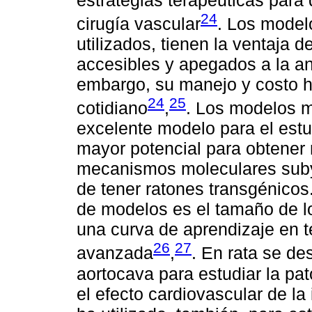
24
cirugía vascular
. Los model
utilizados, tienen la ventaja 
accesibles y apegados a la a
embargo, su manejo y costo ha
24
25
cotidiano
,
. Los modelos 
excelente modelo para el estud
mayor potencial para obtener
mecanismos moleculares subya
de tener ratones transgénicos. 
de modelos es el tamaño de l
una curva de aprendizaje en t
26
27
avanzada
,
. En rata se de
aortocava para estudiar la pat
el efecto cardiovascular de la