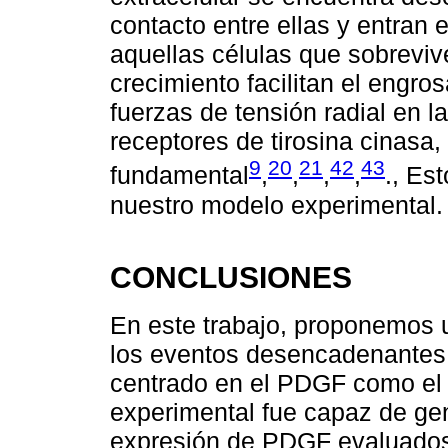
contacto entre ellas y entran
aquellas células que sobreviven
crecimiento facilitan el engro
fuerzas de tensión radial en 
receptores de tirosina cinasa
9
20
21
42
43
fundamental
,
,
,
,
., Es
nuestro modelo experimental.
CONCLUSIONES
En este trabajo, proponemos 
los eventos desencadenantes d
centrado en el PDGF como el p
experimental fue capaz de ge
expresión de PDGF evaluados 