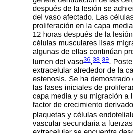
después de la lesión se adhie
del vaso afectado. Las células
proliferación en la capa med
12 horas después de la lesión.
células musculares lisas migr
algunas de ellas continúan pr
36
38
39
lumen del vaso
,
,
. Poste
extracelular alrededor de la ca
estenosis. Se ha demostrado 
las fases iniciales de prolifer
capa media y su migración a l
factor de crecimiento derivado
plaquetas y células endotelial
vascular secundaria a fuerzas 
extracelular se encuentra des