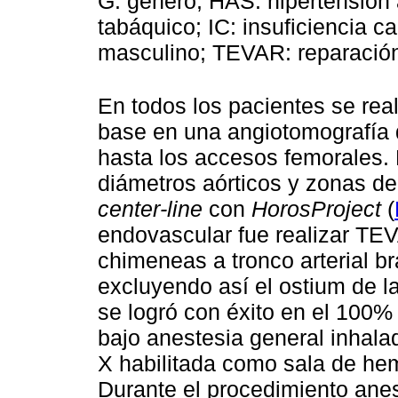
G: género; HAS: hipertensión a
tabáquico; IC: insuficiencia ca
masculino; TEVAR: reparación 
En todos los pacientes se rea
base en una angiotomografía 
hasta los accesos femorales. 
diámetros aórticos y zonas de
center-line
con
HorosProject
(
endovascular fue realizar TEV
chimeneas a tronco arterial br
excluyendo así el ostium de la
se logró con éxito en el 100% 
bajo anestesia general inhal
X habilitada como sala de he
Durante el procedimiento anes