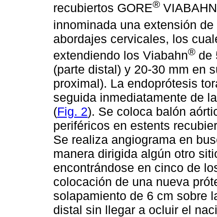
®
recubiertos GORE
VIABAHN
innominada una extensión d
abordajes cervicales, los cua
®
extendiendo los Viabahn
de 
(parte distal) y 20-30 mm en s
proximal). La endoprótesis tor
seguida inmediatamente de l
(
Fig. 2
). Se coloca balón aórt
periféricos en estents recubie
Se realiza angiograma en bus
manera dirigida algún otro siti
encontrándose en cinco de los 
colocación de una nueva prótes
solapamiento de 6 cm sobre la
distal sin llegar a ocluir el na