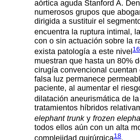
aórtica aguda Stanford A. Den
numerosos grupos que abogan
dirigida a sustituir el segme
encuentra la ruptura intimal, 
con o sin actuación sobre la 
16
exista patología a este nivel
muestran que hasta un 80% de
cirugía convencional cuentan 
falsa luz permanece permeable
paciente, al aumentar el riesg
dilatación aneurismática de la 
tratamientos híbridos relativ
elephant trunk
y
frozen elepha
todos ellos aún con un alta m
18
complejidad quirúrgica
.