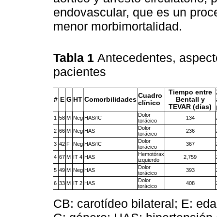
endovascular, que es un proc
menor morbimortalidad.
Tabla 1
Antecedentes, aspecto
pacientes
Tiempo entre
Cuadro
#
E
G
HT
Comorbilidades
Bentall y
clínico
TEVAR (días)
Dolor
1
58
M
Neg
HAS/IC
134
torácico
Dolor
2
66
M
Neg
HAS
236
torácico
Dolor
3
42
F
Neg
HAS/IC
367
torácico
Hemotórax
4
67
M
IT 4
HAS
2,759
izquierdo
Dolor
5
49
M
Neg
HAS
393
torácico
Dolor
6
33
M
IT 2
HAS
408
torácico
CB: carotídeo bilateral; E: eda