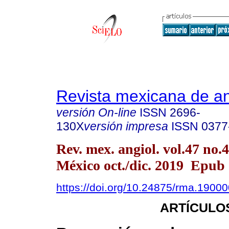
Revista mexicana de an
versión On-line
ISSN
2696-
130X
versión impresa
ISSN
0377
Rev. mex. angiol. vol.47 no.
México oct./dic. 2019 Epub
https://doi.org/10.24875/rma.1900
ARTÍCULO