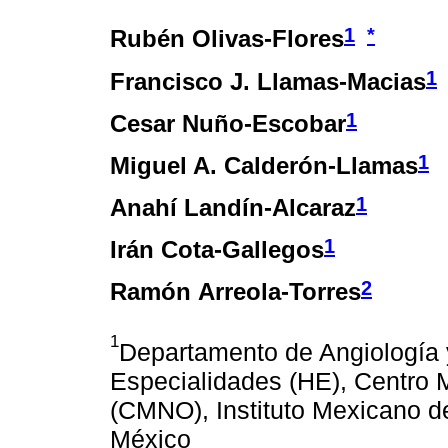
1
*
Rubén Olivas-Flores
1
Francisco J. Llamas-Macias
1
Cesar Nuño-Escobar
1
Miguel A. Calderón-Llamas
1
Anahí Landín-Alcaraz
1
Irán Cota-Gallegos
2
Ramón Arreola-Torres
1
Departamento de Angiología y
Especialidades (HE), Centro 
(CMNO), Instituto Mexicano d
México