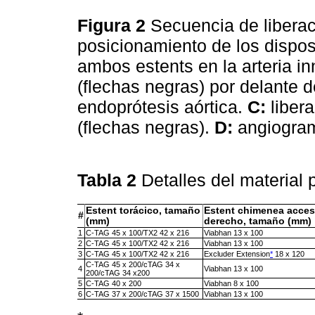
Figura 2
Secuencia de liberac
posicionamiento de los dispos
ambos estents en la arteria i
(flechas negras) por delante de
endoprótesis aórtica.
C:
liber
(flechas negras).
D:
angiograma
Tabla 2
Detalles del material 
Estent torácico, tamaño
Estent chimenea acces
#
(mm)
derecho, tamaño (mm)
1
C-TAG 45 x 100/TX2 42 x 216
Viabhan 13 x 100
2
C-TAG 45 x 100/TX2 42 x 216
Viabhan 13 x 100
3
C-TAG 45 x 100/TX2 42 x 216
Excluder Extension
*
18 x 120
C-TAG 45 x 200/cTAG 34 x
4
Viabhan 13 x 100
200/cTAG 34 x200
5
C-TAG 40 x 200
Viabhan 8 x 100
6
C-TAG 37 x 200/cTAG 37 x 1500
Viabhan 13 x 100