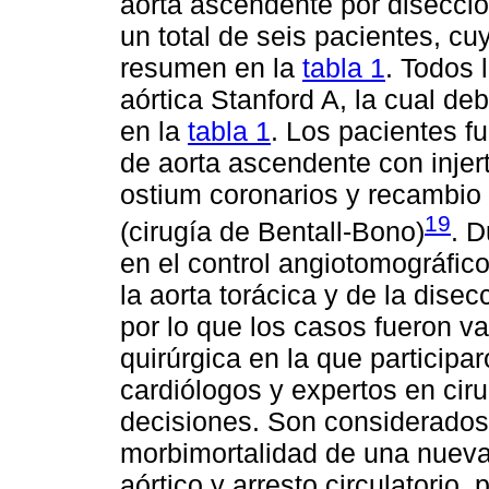
aorta ascendente por disecció
un total de seis pacientes, cu
resumen en la
tabla 1
. Todos 
aórtica Stanford A, la cual de
en la
tabla 1
. Los pacientes f
de aorta ascendente con injer
ostium coronarios y recambio 
19
(cirugía de Bentall-Bono)
. D
en el control angiotomográfico
la aorta torácica y de la disec
por lo que los casos fueron v
quirúrgica en la que participa
cardiólogos y expertos en cir
decisiones. Son considerados d
morbimortalidad de una nueva
aórtico y arresto circulatorio,