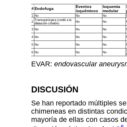
Eventos
Isquemia
#
Endofuga
isquémicos
medular
1
No
No
No
Transquirúrgica (cedió a la
2
No
No
dilatación c/balón)
3
No
No
No
4
No
No
No
5
No
No
No
6
No
No
No
EVAR:
endovascular aneurysm
DISCUSIÓN
Se han reportado múltiples se
chimeneas en distintas condici
mayoría de ellas con casos d
5