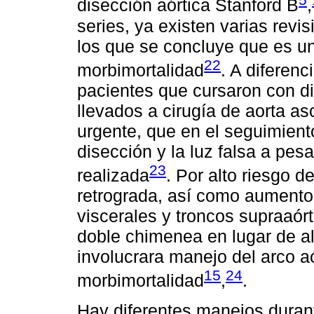
disección aórtica Stanford B
,
series, ya existen varias revi
los que se concluye que es u
22
morbimortalidad
. A diferenc
pacientes que cursaron con di
llevados a cirugía de aorta a
urgente, que en el seguimient
disección y la luz falsa a pes
23
realizada
. Por alto riesgo 
retrograda, así como aumento
viscerales y troncos supraaór
doble chimenea en lugar de al
involucrara manejo del arco aó
15
24
morbimortalidad
,
.
Hay diferentes manejos durant