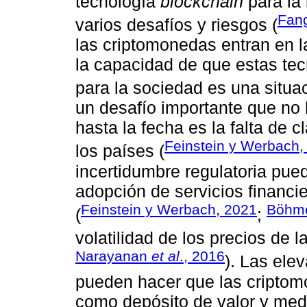
tecnología
blockchain
para la 
Fan
varios desafíos y riesgos (
las criptomonedas entran en l
la capacidad de que estas tec
para la sociedad es una situac
un desafío importante que no
hasta la fecha es la falta de c
Feinstein y Werbach,
los países (
incertidumbre regulatoria pued
adopción de servicios financ
Feinstein y Werbach, 2021
Böh
(
;
volatilidad de los precios de 
Narayanan
et al
., 2016
). Las ele
pueden hacer que las cript
como depósito de valor y medi