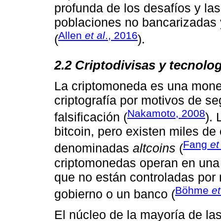
profunda de los desafíos y la
poblaciones no bancarizadas 
Allen
et al
., 2016
(
).
2.2 Criptodivisas y tecnolog
La criptomoneda es una moneda 
criptografía por motivos de seg
Nakamoto, 2008
falsificación (
).
bitcoin, pero existen miles d
Fang
et
denominadas
altcoins
(
criptomonedas operan en una r
que no están controladas por 
Böhme
et
gobierno o un banco (
El núcleo de la mayoría de la