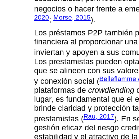
negocios o hacer frente a eme
2020
Morse, 2015
;
).
Los préstamos P2P también pu
financiera al proporcionar un
inviertan y apoyen a sus comu
Los prestamistas pueden optar
que se alineen con sus valor
Belleflamme
y conexión social (
plataformas de
crowdlending
d
lugar, es fundamental que el e
brinde claridad y protección t
Rau, 2017
prestamistas (
). En 
gestión eficaz del riesgo cred
estabilidad y el atractivo de l