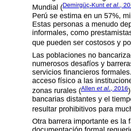
Demirgüç-Kunt
et al
., 2
Mundial (
Perú se estima en un 57%, mi
Estas personas a menudo depe
informales, como prestamistas
que pueden ser costosos y po
Las poblaciones no bancariza
numerosos desafíos y barreras
servicios financieros formales
acceso físico a las institucion
Allen
et al
., 2016
zonas rurales (
bancarias distantes y el tiem
resultar prohibitivos para mu
Otra barrera importante es la f
documentación formal requerid