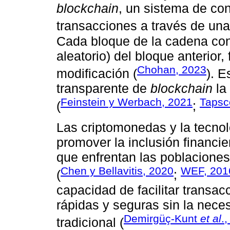
blockchain
, un sistema de cont
transacciones a través de un
Cada bloque de la cadena co
aleatorio) del bloque anterior
Chohan, 2023
modificación (
). E
transparente de
blockchain
la
Feinstein y Werbach, 2021
Tapsco
(
;
Las criptomonedas y la tecno
promover la inclusión financie
que enfrentan las poblacione
Chen y Bellavitis, 2020
WEF, 201
(
;
capacidad de facilitar transac
rápidas y seguras sin la nece
Demirgüç-Kunt
et al
.
tradicional (