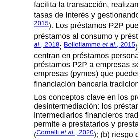
facilita la transacción, realiza
tasas de interés y gestionand
2015
). Los préstamos P2P pue
préstamos al consumo y prés
al
., 2018
Belleflamme
et al
., 2015
;
centran en préstamos personal
préstamos P2P a empresas se
empresas (pymes) que pueden 
financiación bancaria tradicion
Los conceptos clave en los p
desintermediación: los prést
intermediarios financieros tra
permite a prestatarios y prest
Cornelli
et al
., 2020
(
); (b) riesgo