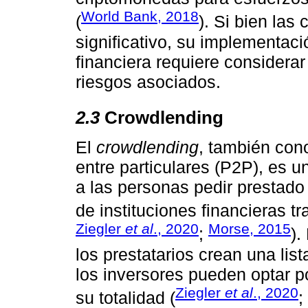
World Bank, 2018
(
). Si bien las
significativo, su implementaci
financiera requiere considera
riesgos asociados.
2.3
Crowdlending
El
crowdlending
, también con
entre particulares (P2P), es u
a las personas pedir prestado 
de instituciones financieras tr
Ziegler
et al
., 2020
Morse, 2015
;
).
los prestatarios crean una lis
los inversores pueden optar po
Ziegler
et al
., 2020
su totalidad (
;