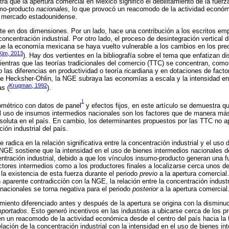
a que la apertura comercial en México significó el debilitamiento de la fuerza
sumo-producto
nacionales
, lo que provocó un reacomodo de la actividad económ
al mercado estadounidense.
te en dos dimensiones. Por un lado, hace una contribución a los escritos em
oncentración industrial. Por otro lado, el proceso de desintegración vertical 
ue la economía mexicana se haya vuelto vulnerable a los cambios en los pre
Kim, 2013
). Hay dos vertientes en la bibliografía sobre el tema que enfatizan di
Mientras que las teorías tradicionales del comercio (TTC) se concentran, como
 las diferencias en productividad o teoría ricardiana y en dotaciones de facto
e Hecksher-Ohlin, la NGE subraya las economías a escala y la intensidad en
Krugman, 1992
as (
).
1
ométrico con datos de panel
y efectos fijos, en este artículo se demuestra 
el uso de insumos intermedios nacionales son los factores que de manera más
bsoluta en el país. En cambio, los determinantes propuestos por las TTC no a
ción industrial del país.
 radica en la relación significativa entre la concentración industrial y el uso
 NGE sostiene que la intensidad en el uso de bienes intermedios nacionales d
ntración industrial, debido a que los vínculos insumo-producto generan una f
ctores intermedios como a los productores finales a localizarse cerca unos de
a existencia de esta fuerza durante el periodo
previo
a la apertura comercial
aparente contradicción con la NGE, la relación entre la concentración industri
nacionales se torna negativa para el periodo
posterior
a la apertura comercial
iento diferenciado antes y después de la apertura se origina con la disminuci
mportados
. Esto generó incentivos en las industrias a ubicarse cerca de los
 en un reacomodo de la actividad económica desde el centro del país hacia la 
elación de la concentración industrial con la intensidad en el uso de bienes i