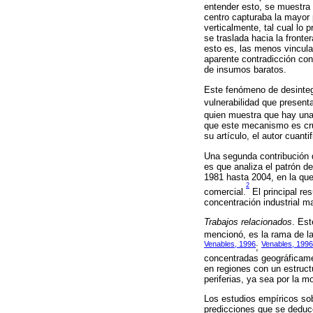
entender esto, se muestra 
centro capturaba la mayor 
verticalmente, tal cual lo
se traslada hacia la front
esto es, las menos vincul
aparente contradicción con
de insumos baratos.
Este fenómeno de desintegr
vulnerabilidad que presen
quien muestra que hay una 
que este mecanismo es cruc
su artículo, el autor cuan
Una segunda contribución de
es que analiza el patrón d
1981 hasta 2004, en la qu
2
comercial.
El principal re
concentración industrial m
Trabajos relacionados
. Est
mencionó, es la rama de l
Venables, 1996
Venables, 1996
;
concentradas geográficame
en regiones con un estruct
periferias, ya sea por la 
Los estudios empíricos sobr
predicciones que se deduce