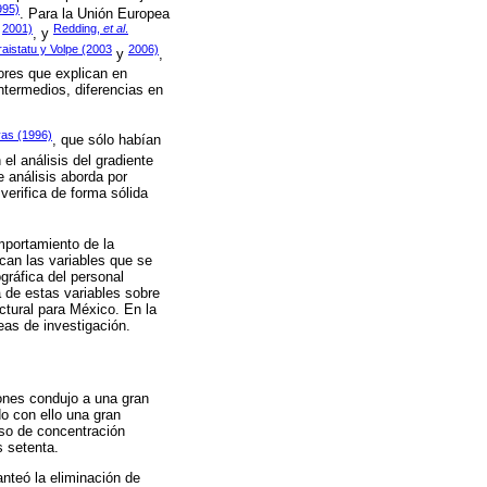
995)
. Para la Unión Europea
2001)
Redding,
et al
.
y
, y
raistatu y Volpe (2003
2006)
y
,
tores que explican en
ntermedios, diferencias en
vas (1996)
, que sólo habían
el análisis del gradiente
e análisis aborda por
verifica de forma sólida
omportamiento de la
ican las variables que se
gráfica del personal
a de estas variables sobre
ctural para México. En la
eas de investigación.
iones condujo a una gran
o con ello una gran
eso de concentración
s setenta.
nteó la eliminación de