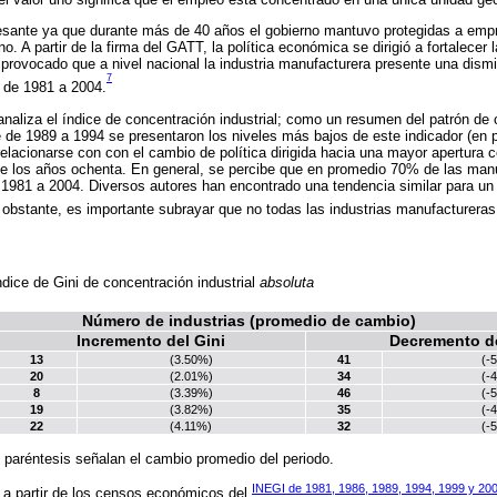
esante ya que durante más de 40 años el gobierno mantuvo protegidas a emp
o. A partir de la firma del GATT, la política económica se dirigió a fortalecer 
 provocado que a nivel nacional la industria manufacturera presente una dis
7
l de 1981 a 2004.
naliza el índice de concentración industrial; como un resumen del patrón de 
 de 1989 a 1994 se presentaron los niveles más bajos de este indicador (en 
lacionarse con con el cambio de política dirigida hacia una mayor apertura 
e los años ochenta. En general, se percibe que en promedio 70% de las man
1981 a 2004. Diversos autores han encontrado una tendencia similar para un
obstante, es importante subrayar que no todas las industrias manufacturera
dice de Gini de concentración industrial
absoluta
Número de industrias (promedio de cambio)
Incremento del Gini
Decremento de
13
(3.50%)
41
(-
20
(2.01%)
34
(-
8
(3.39%)
46
(-
19
(3.82%)
35
(-
22
(4.11%)
32
(-
e paréntesis señalan el cambio promedio del periodo.
INEGI de 1981, 1986, 1989, 1994, 1999 y 20
 a partir de los censos económicos del