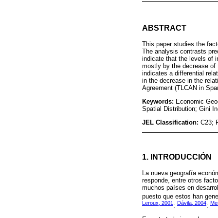
ABSTRACT
This paper studies the fact
The analysis contrasts pre
indicate that the levels of
mostly by the decrease of t
indicates a differential re
in the decrease in the rela
Agreement (TLCAN in Spanis
Keywords:
Economic Geogr
Spatial Distribution; Gini I
JEL Classification:
C23; 
1. INTRODUCCIÓN
La nueva geografía económi
responde, entre otros facto
muchos países en desarrol
puesto que estos han gene
Leroux, 2001
Dávila, 2004
Me
;
;