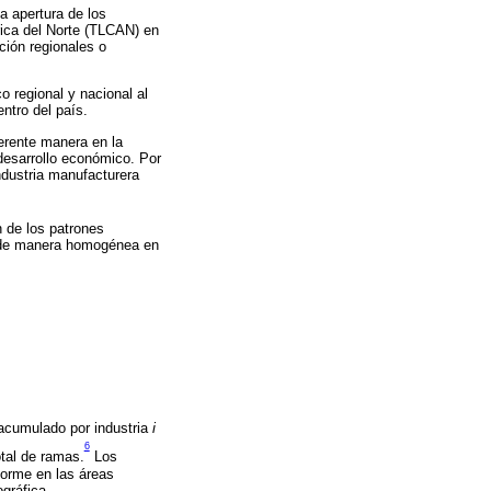
a apertura de los
ica del Norte (TLCAN) en
ción regionales o
 regional y nacional al
ntro del país.
ferente manera en la
 desarrollo económico. Por
ndustria manufacturera
n de los patrones
rá de manera homogénea en
acumulado por industria
i
6
tal de ramas.
Los
forme en las áreas
gráfica.