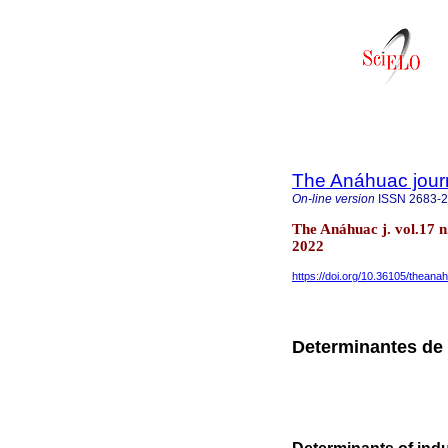
The Anáhuac jour
On-line version
ISSN
2683-
The Anáhuac j. vol.17 
2022
https://doi.org/10.36105/thean
Determinantes de 
Determinants of indu