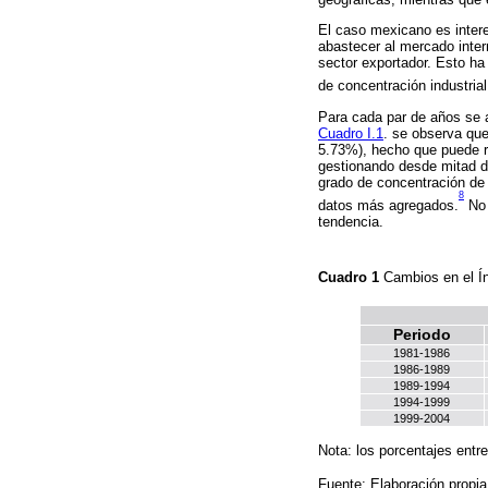
El caso mexicano es inter
abastecer al mercado intern
sector exportador. Esto ha
de concentración industria
Para cada par de años se a
Cuadro I.1
. se observa que
5.73%), hecho que puede re
gestionando desde mitad d
grado de concentración de 
8
datos más agregados.
No 
tendencia.
Cuadro 1
Cambios en el Ín
Periodo
1981-1986
1986-1989
1989-1994
1994-1999
1999-2004
Nota: los porcentajes entr
Fuente: Elaboración propia