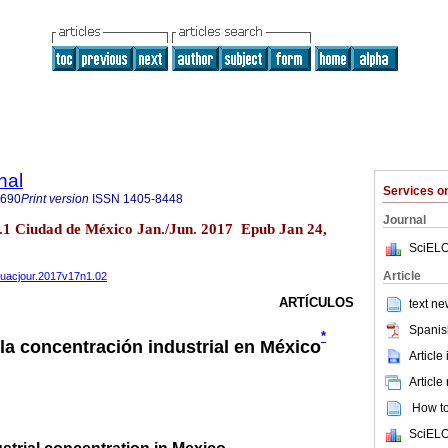
nal
Services 
2690
Print version
ISSN
1405-8448
Journal
n.1 Ciudad de México Jan./Jun. 2017 Epub Jan 24,
SciELO
Article
ahuacjour.2017v17n1.02
ARTÍCULOS
text ne
Spanis
*
la concentración industrial en México
Article
Article
How to 
SciELO
strial concentration in Mexico