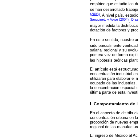
empírico que estudia los d
se han desarrollado traba
(2003)
. A nivel país, estud
Sanguinetti y Volpe (2004)
Díaz
,
mayor medida la distribuci
dotación de factores y prod
En este sentido, nuestro a
sido parcialmente verifica
salarial regional y su evol
primera vez de forma explí
las hipótesis teóricas pla
El artículo está estructur
concentración industrial en
utilizarán para elaborar e
ocupado de las industrias. 
la concentración espacial 
última parte de esta inves
I. Comportamiento de l
En el aspecto de distribuc
concentración urbana en la
proporción de nuevas empre
regional de las manufactur
El ingreso de México al A