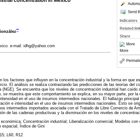
Automat
Send th
Indicators
Related lin
**
González
Share
More
xico. e-mail: idhg@yahoo.com
More
Permali
n los factores que influyen en la concentración industrial y la forma en que e
rcio. El análisis se realiza contrastando las predicciones de las teorías del c
 (NGE). Se encuentra que los niveles de concentración industrial han caído 
 se muestra que este comportamiento se explica, en su mayor parte, por la 
ntensidad en el uso de insumos intermedios nacionales. El hallazgo principal
ración e intensidad en el uso de insumos intermedios nacionales. Esto se orig
umos intermedios importados asociada con el Tratado de Libre Comercio de Am
ión de las cadenas productivas y la disminución en los niveles de concentrac
 económica; Concentración industrial; Liberalización comercial; Modelos con d
 espacial; Índice de Gini
15; L60; R12