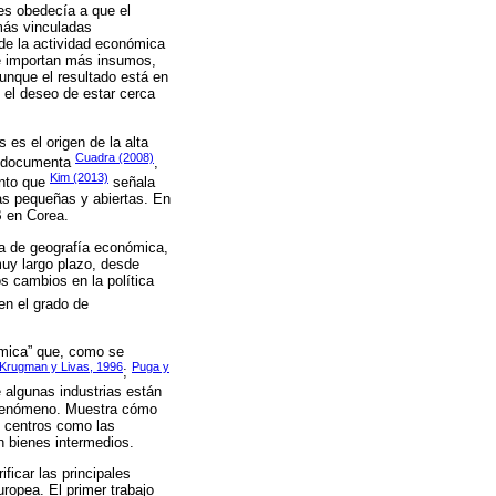
les obedecía a que el
más vinculadas
 de la actividad económica
que importan más insumos,
nque el resultado está en
: el deseo de estar cerca
es el origen de la alta
Cuadra (2008)
lo documenta
,
Kim (2013)
anto que
señala
as pequeñas y abiertas. En
B en Corea.
ica de geografía económica,
muy largo plazo, desde
s cambios en la política
en el grado de
nómica” que, como se
Krugman y Livas, 1996
Puga y
;
 algunas industrias están
o fenómeno. Muestra cómo
s centros como las
n bienes intermedios.
ficar las principales
ropea. El primer trabajo