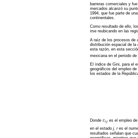
barreras comerciales y fue
mercados alcanzó su punto
1994, que fue parte de una
continentales.
Como resultado de ello, lo
irse reubicando en las reg
A raíz de los procesos de a
distribución espacial de la
esta razón, en esta secció
mexicana en el periodo de 
El índice de Gini, para el 
geográficos del empleo de 
los estados de la República
Donde
ε
es el empleo de 
ε
i
j
i
j
en el estado
j
,
r
es el numer
resultados señalan que cua
geográficas, mientras que 