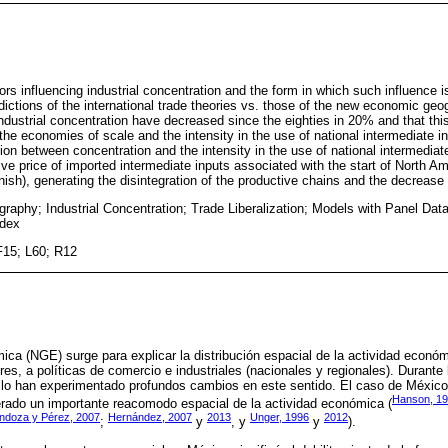
ors influencing industrial concentration and the form in which such influence is
dictions of the international trade theories vs. those of the new economic ge
 industrial concentration have decreased since the eighties in 20% and that thi
he economies of scale and the intensity in the use of national intermediate i
lation between concentration and the intensity in the use of national intermediat
tive price of imported intermediate inputs associated with the start of North 
h), generating the disintegration of the productive chains and the decrease i
aphy; Industrial Concentration; Trade Liberalization; Models with Panel Data
ndex
F15; L60; R12
ca (NGE) surge para explicar la distribución espacial de la actividad económ
res, a políticas de comercio e industriales (nacionales y regionales). Durante
lo han experimentado profundos cambios en este sentido. El caso de México
Hanson, 1
rado un importante reacomodo espacial de la actividad económica (
ndoza y Pérez, 2007
Hernández, 2007
2013
Unger, 1996
2012
;
y
, y
y
).