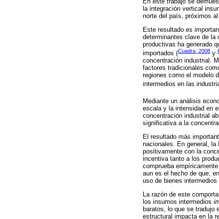
En este trabajo se demuestr
la integración vertical in
norte del país, próximos 
Este resultado es importan
determinantes clave de la c
productivas ha generado q
Cuadra, 2008
importados (
y
concentración industrial. 
factores tradicionales como
regiones como el modelo d
intermedios en las industri
Mediante un análisis econ
escala y la intensidad en 
concentración industrial a
significativa a la concentra
El resultado más importante
nacionales. En general, la
positivamente con la conce
incentiva tanto a los produ
comprueba empíricamente l
aun es el hecho de que, en 
uso de bienes intermedios 
La razón de este comportam
los insumos intermedios
i
baratos, lo que se tradujo
estructural impacta en la r