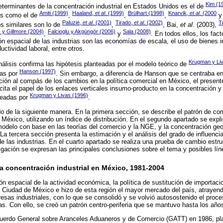
Kim (1
eterminantes de la concentración industrial en Estados Unidos es el de
Amiti (1999)
Haaland,
et al
. (1999)
Brülhart (1998)
Knarvik,
et al
. (2000
jos como el de
,
,
,
Paluzie,
et al
. (2001)
Tirado,
et al
. (2002)
T
ios similares son lo de
,
, Bai,
et al
. (2003),
 y Gillmore (2004)
Falcioglu y Akgüngör (2006)
Sala (2008)
,
y
. En todos ellos, los fac
ón espacial de las industrias son las economías de escala, el uso de bienes i
uctividad laboral, entre otros.
Krugman y Li
nálisis confirma las hipótesis planteadas por el modelo teórico de
Hanson (1997)
das por
. Sin embargo, a diferencia de Hanson que se centraba en 
ución al compás de los cambios en la política comercial en México, el present
cita el papel de los enlaces verticales insumo-producto en la concentración y 
Krugman y Livas (1996)
nteadas por
.
ado de la siguiente manera. En la primera sección, se describe el patrón de c
 México, utilizando un índice de distribución. En el segundo apartado se expl
l modelo con base en las teorías del comercio y la NGE, y la concentración geo
La tercera sección presenta la estimación y el análisis del grado de influenci
de las industrias. En el cuarto apartado se realiza una prueba de cambio estru
tigación se expresan las principales conclusiones sobre el tema y posibles lín
a concentración industrial en México, 1981-2004
ión espacial de la actividad económica, la política de sustitución de importac
 Ciudad de México e hizo de esta región el mayor mercado del país, atrayend
sas industriales, con lo que se consolidó y se volvió autosostenido el proc
as. Con ello, se creó un patrón centro-periferia que se mantuvo hasta los año
cuerdo General sobre Aranceles Aduaneros y de Comercio (GATT) en 1986, pla