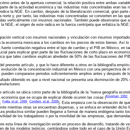
cómo antes de la apertura comercial, la relación positiva entre ambas variab
parte de la actividad económica y las industrias más concentradas eran las 
 predice la NGE. En cambio, después de la liberalización comercial, gran parte
era norte y, por tanto, las industrias más concentradas se convierten en las 
adas verticalmente con insumos
nacionales
. También puede observarse que au
 la NGE, el origen de este radica en la fuerza centrípeta que enfatiza la NGE
ación vertical con insumos nacionales y vinculación con insumos importados 
ta la economía mexicana a los cambios en los precios de estos bienes. Así 
fuerte correlación negativa entre el tipo de cambio y el PIB en México, en t
ial para explicar gran parte de las fluctuaciones de corto plazo en economí
tifica que tales cambios explican alrededor de 50% de las fluctuaciones del PI
l presente artículo, y que lo hace diferente a otros en la bibliografía empír
e evolución de la concentración industrial en México con una perspectiva de 
e pueden compararse periodos suficientemente amplios antes y después de lo
sultado obtenido es que a nivel nacional se presenta una disminución de 20% 
anufacturero.
e artículo se ubica como parte de la bibliografía de la “nueva geografía eco
Krugman, 1992
a economía que se ocupa de explicar dónde ocurren las cosas (
;
Fujita,
et al.
, 1999
Combes,
et al
., 2008
;
;
). Esta empieza con la observación de que
nte mientras otras se encuentran dispersas, y se enfoca en entender dich
ura productiva similar pueden llegarse a formar de manera endógena tanto lo
movilidad de los trabajadores o por la movilidad de las empresas, que demanda
e esta línea de investigación están en proceso de desarrollo, tratando de veri
n de los modelos teóricos, centrándose sobre todo en el caso de la Unión Eu