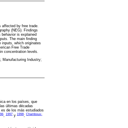
 affected by free trade.
ography (NEG). Findings
s behavior is explained
nputs. The main finding
e inputs, which originates
American Free Trade
n concentration levels.
; Manufacturing Industry;
ica en los países, que
 las últimas décadas
 es de los más estudiados
996
1997
1998
Chamboux-
,
y
;