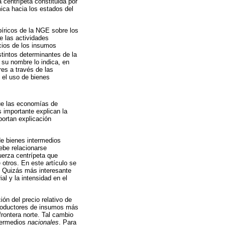
 centrípeta constituida por
ica hacia los estados del
píricos de la NGE sobre los
de las actividades
cios de los insumos
stintos determinantes de la
 su nombre lo indica, en
res a través de las
 el uso de bienes
que las economías de
 importante explican la
portan explicación
 de bienes intermedios
ebe relacionarse
uerza centrípeta que
 otros. En este artículo se
. Quizás más interesante
al y la intensidad en el
.
ón del precio relativo de
 productores de insumos más
frontera norte. Tal cambio
ntermedios
nacionales
. Para