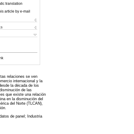
ic translation
is article by e-mail
ks
nk
stas relaciones se ven
omercio internacional y la
desde la década de los
disminución de las
 es que existe una relación
ina en la disminución del
érica del Norte (TLCAN),
ión.
atos de panel; Industria