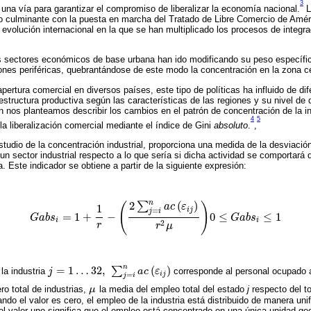
3
 una vía para garantizar el compromiso de liberalizar la economía nacional.
L
 culminante con la puesta en marcha del Tratado de Libre Comercio de Amér
 evolución internacional en la que se han multiplicado los procesos de integra
s sectores económicos de base urbana han ido modificando su peso específico
iones periféricas, quebrantándose de este modo la concentración en la zona ce
pertura comercial en diversos países, este tipo de políticas ha influido de di
 estructura productiva según las características de las regiones y su nivel de
n nos planteamos describir los cambios en el patrón de concentración de la i
4
5
la liberalización comercial mediante el índice de Gini
absoluto
.
,
estudio de la concentración industrial, proporciona una medida de la desviació
un sector industrial respecto a lo que sería si dicha actividad se comporta
. Este indicador se obtiene a partir de la siguiente expresión:
n
2
(
)
∑
(
)
a
c
ε
1
=
i
j
j
i
=
1
+
−
0
≤
≤
1
G
a
b
s
G
a
b
s
G
a
b
s
i
=
1
+
1
r
-
2
∑
j
=
i
n
a
c
ε
i
j
r
2
μ
0
≤
G
a
b
s
i
≤
1
i
i
2
r
r
μ
n
=
1
…
32
,
∑
(
)
la industria
j
a
c
ε
corresponde al personal ocupado 
j
=
1
…
32
,
∑
j
=
i
n
a
c
ε
i
j
i
j
=
j
i
o total de industrias,
μ
la media del empleo total del estado
j
respecto del to
μ
ndo el valor es cero, el empleo de la industria está distribuido de manera uni
el valor uno significa que el empleo está concentrado en una única unidad geo