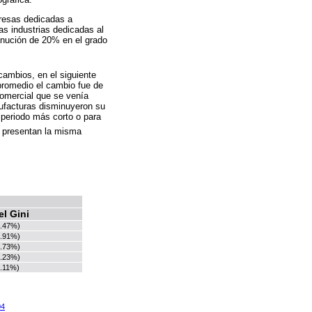
resas dedicadas a
las industrias dedicadas al
minución de 20% en el grado
cambios, en el siguiente
promedio el cambio fue de
comercial que se venía
ufacturas disminuyeron su
 periodo más corto o para
s presentan la misma
l Gini
5.47%)
4.91%)
5.73%)
4.23%)
5.11%)
04
.