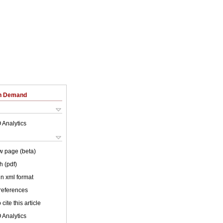
on Demand
 Analytics
w page (beta)
h (pdf)
 in xml format
 references
cite this article
 Analytics