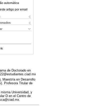
ão automática
este artigo por email
s
cionados
ar
nk
grama de Doctorado en
iz422@estudiantes.ciad.mx
), Maestría en Desarrollo
). Profesora Titular de
 misma Universidad, y
lar D en el Centro de
uesca@ciad.mx.