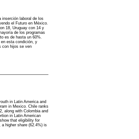
 inserción laboral de los
yendo el Futuro en México.
con 18, Uruguay con 14 y
 mayoría de los programas
xito es de hasta un 60%.
en esta condición, y
s con hijos se ven
s
 youth in Latin America and
gram
in Mexico. Chile ranks
12, along with Colombia and
rtion in Latin American
ow that eligibility for
 a higher share (62.4%) is