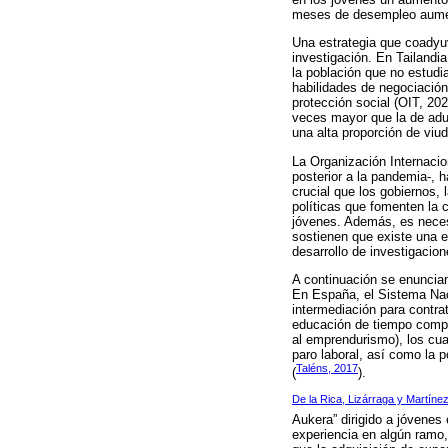
meses de desempleo aumen
Una estrategia que coadyuva
investigación. En Tailandia
la población que no estudia
habilidades de negociación
protección social (OIT, 20
veces mayor que la de adul
una alta proporción de viud
La Organización Internacion
posterior a la pandemia-, 
crucial que los gobiernos,
políticas que fomenten la 
jóvenes. Además, es neces
sostienen que existe una e
desarrollo de investigacio
A continuación se enuncia
En España, el Sistema Nac
intermediación para contra
educación de tiempo comple
al emprendurismo), los cua
paro laboral, así como la
Taléns, 2017
(
).
De la Rica, Lizárraga y Martíne
Aukera” dirigido a jóvene
experiencia en algún ramo,