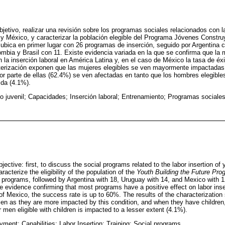
objetivo, realizar una revisión sobre los programas sociales relacionados con la
y México, y caracterizar la población elegible del Programa Jóvenes Constru
ubica en primer lugar con 26 programas de inserción, seguido por Argentina 
mbia y Brasil con 11. Existe evidencia variada en la que se confirma que la
n la inserción laboral en América Latina y, en el caso de México la tasa de é
cterización exponen que las mujeres elegibles se ven mayormente impactadas 
or parte de ellas (62.4%) se ven afectadas en tanto que los hombres elegible
da (4.1%).
 juvenil; Capacidades; Inserción laboral; Entrenamiento; Programas sociale
jective: first, to discuss the social programs related to the labor insertion of
acterize the eligibility of the population of the
Youth Building the Future Pro
ion programs, followed by Argentina with 18, Uruguay with 14, and Mexico with 
de evidence confirming that most programs have a positive effect on labor inse
of Mexico, the success rate is up to 60%. The results of the characterization sh
en as they are more impacted by this condition, and when they have children,
for men eligible with children is impacted to a lesser extent (4.1%).
ment; Capabilities; Labor Insertion: Training; Social programs