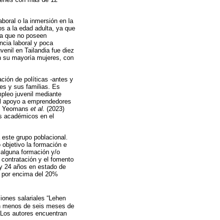
aboral o la inmersión en la
os a la edad adulta, ya que
o a que no poseen
ncia laboral y poca
enil en Tailandia fue diez
en su mayoría mujeres, con
ción de políticas -antes y
res y sus familias. Es
mpleo juvenil mediante
 el apoyo a emprendedores
do, Yeomans
et al.
(2023)
os académicos en el
este grupo poblacional.
objetivo la formación e
 alguna formación y/o
 contratación y el fomento
 y 24 años en estado de
o por encima del 20%
iones salariales “Lehen
on menos de seis meses de
. Los autores encuentran