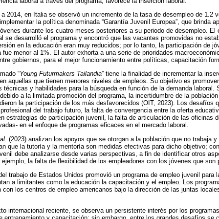
iencia laboral a través del programa, favorece la inserción laboral.
 a 2014, en Italia se observó un incremento de la tasa de desempleo de 1.2
 implementar la política denominada “Garantía Juvenil Europea”, que brinda 
 jóvenes durante los cuatro meses posteriores a su periodo de desempleo. El
ual se desarrolló el programa y encontró que las vacantes promovidas no estab
ersión en la educación eran muy reducidos; por lo tanto, la participación de j
a fue menor al 1%. El autor exhorta a una serie de prioridades macroeconómic
 entre gobiernos, para el mejor funcionamiento entre políticas, capacitación for
amado “
Young Futurmakers Tailandia
” tiene la finalidad de incrementar la inser
 en aquellas que tienen menores niveles de empleos. Su objetivo es promover
s técnicas y habilidades para la búsqueda en función de la demanda laboral.
 debido a la limitada promoción del programa, la incertidumbre de la población
dieron la participación de los más desfavorecidos (OIT, 2023). Los desafíos 
 profesional del trabajo futuro, la falta de convergencia entre la oferta educat
 estrategias de participación juvenil, la falta de articulación de las oficinas 
adas- en el enfoque de programas eficaces en el mercado laboral.
al.
(2023) analizan los apoyos que se otorgan a la población que no trabaja y 
ican que la tutoría y la mentoría son medidas efectivas para dicho objetivo; c
enil debe analizarse desde varias perspectivas, a fin de identificar otros as
 ejemplo, la falta de flexibilidad de los empleadores con los jóvenes que son 
del trabajo de Estados Unidos promovió un programa de empleo juvenil para l
tan a limitantes como la educación la capacitación y el empleo. Los program
 con los centros de empleo americanos bajo la dirección de las juntas locales
o internacional reciente, se observa un persistente interés por los programas
 entrenamiento y capacitación; sin embargo, entre los grandes desafíos se c