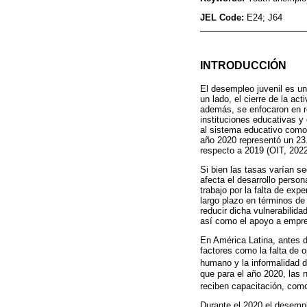
JEL Code:
E24; J64
INTRODUCCIÓN
El desempleo juvenil es un
un lado, el cierre de la a
además, se enfocaron en re
instituciones educativas y 
al sistema educativo como
año 2020 representó un 23
respecto a 2019 (OIT, 2022
Si bien las tasas varían s
afecta el desarrollo perso
trabajo por la falta de ex
largo plazo en términos de
reducir dicha vulnerabilida
así como el apoyo a empr
En América Latina, antes d
factores como la falta de o
humano y la informalidad d
que para el año 2020, las 
reciben capacitación, como
Durante el 2020 el desempl