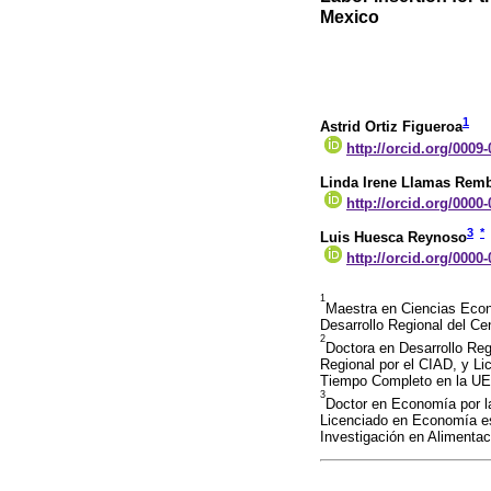
Mexico
1
Astrid Ortiz Figueroa
http://orcid.org/0009
Linda Irene Llamas Rem
http://orcid.org/0000
3
*
Luis Huesca Reynoso
http://orcid.org/0000
1
Maestra en Ciencias Econ
Desarrollo Regional del Ce
2
Doctora en Desarrollo Reg
Regional por el CIAD, y Li
Tiempo Completo en la UES
3
Doctor en Economía por l
Licenciado en Economía esp
Investigación en Alimenta