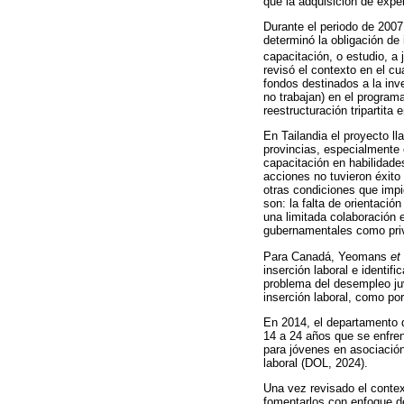
que la adquisición de exper
Durante el periodo de 2007
determinó la obligación de
capacitación, o estudio, a
revisó el contexto en el c
fondos destinados a la inv
no trabajan) en el program
reestructuración tripartita
En Tailandia el proyecto ll
provincias, especialmente
capacitación en habilidade
acciones no tuvieron éxito
otras condiciones que impi
son: la falta de orientación
una limitada colaboración en
gubernamentales como priv
Para Canadá, Yeomans
et 
inserción laboral e identif
problema del desempleo juv
inserción laboral, como por
En 2014, el departamento 
14 a 24 años que se enfren
para jóvenes en asociación
laboral (DOL, 2024).
Una vez revisado el context
fomentarlos con enfoque de