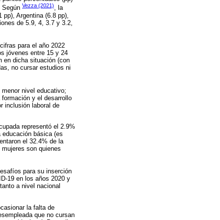
Vezza (2021)
s. Según
, la
 pp), Argentina (6.8 pp),
ones de 5.9, 4, 3.7 y 3.2,
cifras para el año 2022
os jóvenes entre 15 y 24
n en dicha situación (con
as, no cursar estudios ni
 menor nivel educativo;
 formación y el desarrollo
 inclusión laboral de
ocupada representó el 2.9%
a educación básica (es
entaron el 32.4% de la
as mujeres son quienes
desafíos para su inserción
D-19 en los años 2020 y
tanto a nivel nacional
casionar la falta de
n desempleada que no cursan