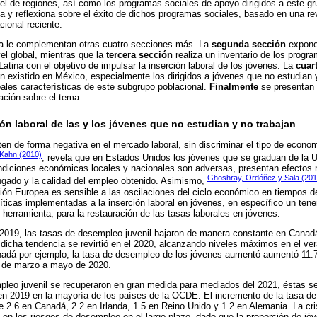
el de regiones, así como los programas sociales de apoyo dirigidos a este gru
a y reflexiona sobre el éxito de dichos programas sociales, basado en una rev
cional reciente.
ria le complementan otras cuatro secciones más. La
segunda sección
expone
el global, mientras que la
tercera sección
realiza un inventario de los progr
tina con el objetivo de impulsar la inserción laboral de los jóvenes. La
cuar
 existido en México, especialmente los dirigidos a jóvenes que no estudian 
pales características de este subgrupo poblacional.
Finalmente
se presentan 
gación sobre el tema.
ión laboral de las y los jóvenes que no estudian y no trabajan
ten de forma negativa en el mercado laboral, sin discriminar el tipo de econom
Kahn (2010)
, revela que en Estados Unidos los jóvenes que se graduan de la U
ndiciones económicas locales y nacionales son adversas, presentan efectos 
Ghoshray, Ordóñez y Sala (201
engado y la calidad del empleo obtenido. Asimismo,
ión Europea es sensible a las oscilaciones del ciclo económico en tiempos de 
líticas implementadas a la inserción laboral en jóvenes, en específico un ten
erramienta, para la restauración de las tasas laborales en jóvenes.
 2019, las tasas de desempleo juvenil bajaron de manera constante en Canadá
 dicha tendencia se revirtió en el 2020, alcanzando niveles máximos en el v
nadá por ejemplo, la tasa de desempleo de los jóvenes aumentó aumentó 11.7
, de marzo a mayo de 2020.
mpleo juvenil se recuperaron en gran medida para mediados del 2021, éstas 
 en 2019 en la mayoría de los países de la OCDE. El incremento de la tasa de
e 2.6 en Canadá, 2.2 en Irlanda, 1.5 en Reino Unido y 1.2 en Alemania. La c
 en los riesgos de desempleo en el largo plazo, dado que la proporción de j