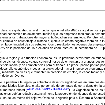
 desafío significativo a nivel mundial, que en el año 2020 se agudizó por la
ctividad económica no solamente implicó que las empresas redujeran la demand
tener a los trabajadores de mayor antigüedad en sus empleos. Por otro lado, 
el cambio de aprendizaje a distancia, ejerció un efecto negativo tanto en la i
 en la continuidad de sus estudios. Como resultado, los jóvenes desemplead
.3% de la población de 15 a 24 años de edad, esto es un incremento de 1.5 
).
egún la región y la situación económica, es un problema persistente en mucho
nal de dichos jóvenes, ya que corren el riesgo de enfrentarse a grandes desv
periencia laboral y de competencias para el trabajo. La preocupación por las p
 desarrollo económico y social ha propiciado el mayor impulso de programas 
d, mediante políticas que fomenten la creación de empleo, la capacitación y el
endedores jóvenes.
e la pandemia la región ya enfrentaba desafíos significativos en términos de 
portunidades laborales, el alto porcentaje de contratos de corta duración, la ba
Weller, 2006
Castro y Huesca, 2007
el mercado laboral (
;
). La Organización de las
naciones debían reducir sustancialmente la proporción de jóvenes de no estud
 una de las metas del objetivo Ocho de la Agenda para el Desarrollo Sostenib
eo juvenil empeoró, ya que la tasa de participación laboral promedio cayó 3.