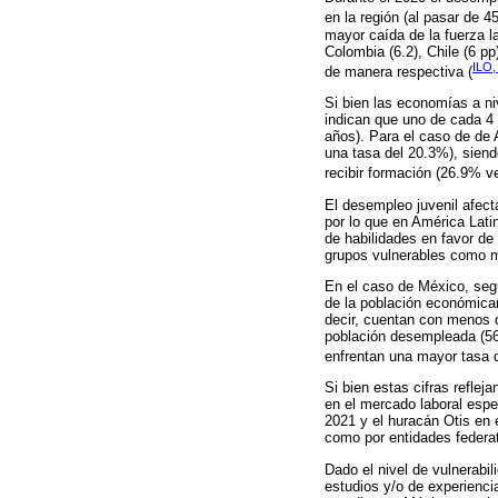
en la región (al pasar de
mayor caída de la fuerza l
Colombia (6.2), Chile (6 p
ILO,
de manera respectiva (
Si bien las economías a ni
indican que uno de cada 4 
años). Para el caso de de 
una tasa del 20.3%), siend
recibir formación (26.9% v
El desempleo juvenil afect
por lo que en América Latin
de habilidades en favor de
grupos vulnerables como 
En el caso de México, seg
de la población económica
decir, cuentan con menos d
población desempleada (561
enfrentan una mayor tasa 
Si bien estas cifras reflej
en el mercado laboral esp
2021 y el huracán Otis en e
como por entidades federat
Dado el nivel de vulnerabil
estudios y/o de experiencia