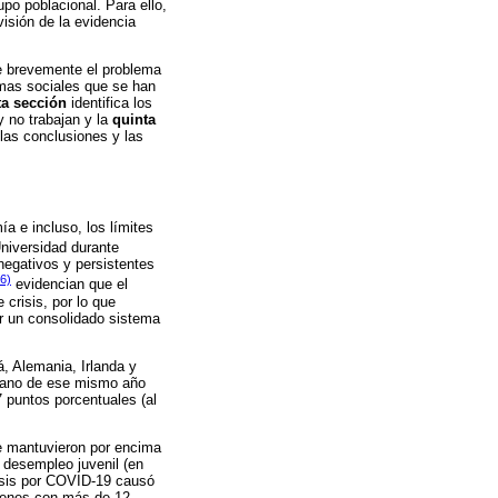
po poblacional. Para ello,
isión de la evidencia
 brevemente el problema
amas sociales que se han
ta sección
identifica los
y no trabajan y la
quinta
las conclusiones y las
ía e incluso, los límites
niversidad durante
negativos y persistentes
6)
evidencian que el
crisis, por lo que
er un consolidado sistema
, Alemania, Irlanda y
erano de ese mismo año
 puntos porcentuales (al
se mantuvieron por encima
 desempleo juvenil (en
risis por COVID-19 causó
óvenes con más de 12