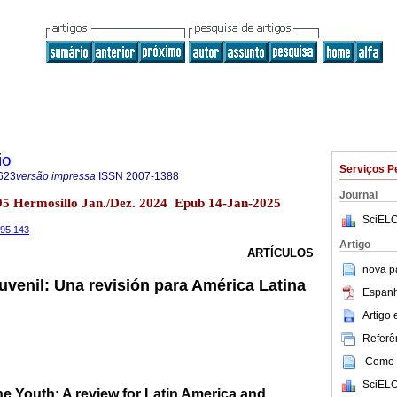
io
Serviços P
623
versão impressa
ISSN
2007-1388
Journal
o.95 Hermosillo Jan./Dez. 2024 Epub 14-Jan-2025
SciELO
i95.143
Artigo
ARTÍCULOS
nova p
juvenil: Una revisión para América Latina
Espanh
Artigo
Referên
Como c
SciELO
the Youth: A review for Latin America and