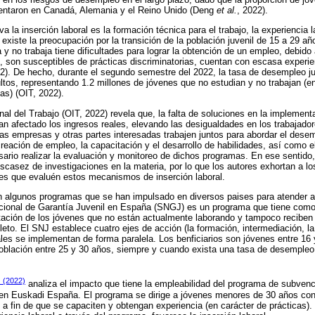
taron en Canadá, Alemania y el Reino Unido (Deng
et al.
, 2022).
 la inserción laboral es la formación técnica para el trabajo, la experiencia l
 existe la preocupación por la transición de la población juvenil de 15 a 29 añ
 y no trabaja tiene dificultades para lograr la obtención de un empleo, debid
, son susceptibles de prácticas discriminatorias, cuentan con escasa experie
22). De hecho, durante el segundo semestre del 2022, la tasa de desempleo juv
tos, representando 1.2 millones de jóvenes que no estudian y no trabajan (
as) (OIT, 2022).
al del Trabajo (OIT, 2022) revela que, la falta de soluciones en la implementa
han afectado los ingresos reales, elevando las desigualdades en los trabajado
 las empresas y otras partes interesadas trabajen juntos para abordar el dese
creación de empleo, la capacitación y el desarrollo de habilidades, así como
ario realizar la evaluación y monitoreo de dichos programas. En ese senti
scasez de investigaciones en la materia, por lo que los autores exhortan a l
nes que evaluén estos mecanismos de inserción laboral.
n algunos programas que se han impulsado en diversos paises para atender a 
ional de Garantía Juvenil en España (SNGJ) es un programa que tiene como 
tación de los jóvenes que no están actualmente laborando y tampoco reciben
to. El SNJ establece cuatro ejes de acción (la formación, intermediación, la
les se implementan de forma paralela. Los benficiarios son jóvenes entre 16
 población entre 25 y 30 años, siempre y cuando exista una tasa de desemple
z (2022)
analiza el impacto que tiene la empleabilidad del programa de subvenc
s en Euskadi España. El programa se dirige a jóvenes menores de 30 años c
 a fin de que se capaciten y obtengan experiencia (en carácter de prácticas)