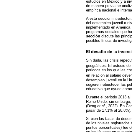
estudios en México y a niv
de manera previa se analiz
empírica nacional e interna
A esta sección introducto
del desempleo juvenil a niv
implementado en América La
programas sociales que han
sección
discute las princi
posibles líneas de investi
El desafío de la inserc
Sin duda, las crisis repecu
geográficos. El estudio de
periodos en los que las co
en relación al salario dev
desempleo juvenil en la Un
sugieren robustecer las po
educativo que ayude como h
Durante el periodo 2013 al
Reino Unido; sin embargo,
(Deng
et al.
, 2022). En Ca
pasar de 17.1% al 28.8%)
Si bien las tasas de dese
de los niveles registrados
puntos porcentuales) fue d
en los jóvenes un aumento