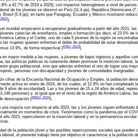
 45.8% a 42.7% de 2019 a 2020), con impactos heterogéneos a nivel de paíse
aboral de los jóvenes se observó en Perú (11.4 pp), República Dominicana (7.1
p), Brasil (5.9 pp); en tanto que Paraguay, Ecuador y México mostraron reducci
 2022
).
vel mundial empezaron a recuperarse gradualmente a partir del año 2021, las 
jóvenes carecían de enseñanza, empleo o formación (es decir, el 23.5% de l
América Latina y el Caribe, uno de cada 5 jóvenes de la región se encontraba
o las mujeres quienen enfrentan el doble de probabilidad de estar desemplead
ONU, 2023
ersus 13.9%, de forma respectiva) (
).
a en mayor medida a las mujeres, a jóvenes de bajos ingresos y aquellos con
a, las políticas públicas no solamente deben promover la inserción laboral, la
 este grupo poblacional, sino que además enfrentan el reto de lograr una mayor
mujeres, personas con discapacidad y jóvenes de comunidades marginadas.
ún cifras de la Encuesta Nacional de Ocupación y Empleo, la población des
mente activa en enero de 2024, de los cuales, el 12.9% no han completado l
e 9 años de escolaridad). Las y los jóvenes de 15 a 24 años de edad, repres
,146 personas) y, al igual que en el resto de la región de América Latina, l
INEGI, 2024
de desocupación (
).
an una mejoría con respecto al año 2023, las y los jóvenes siguen enfrentado 
ecialmente en momentos de crisis. Fenómenos como la pandemia por el COVI
l año 2023, repercutieron en la inserción laboral y en la permanencia escolar 
ivas.
idad de la población jóven y las posibles repercusiones sociales que pueden o
 laboral, el presente trabajo tiene por objetivo el caracterizar a la població