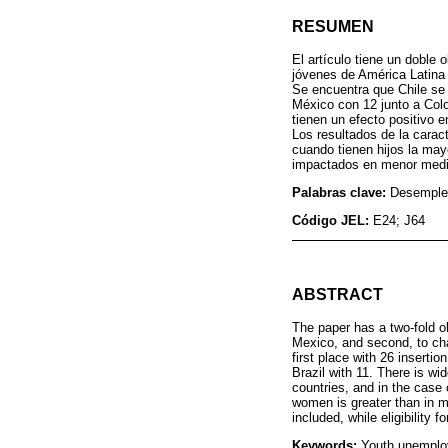
RESUMEN
El artículo tiene un doble 
jóvenes de América Latina 
Se encuentra que Chile se 
México con 12 junto a Colo
tienen un efecto positivo e
Los resultados de la cara
cuando tienen hijos la may
impactados en menor medi
Palabras clave:
Desempleo
Código JEL:
E24; J64
ABSTRACT
The paper has a two-fold ob
Mexico, and second, to char
first place with 26 insert
Brazil with 11. There is wi
countries, and in the case 
women is greater than in m
included, while eligibility 
Keywords:
Youth unemploy