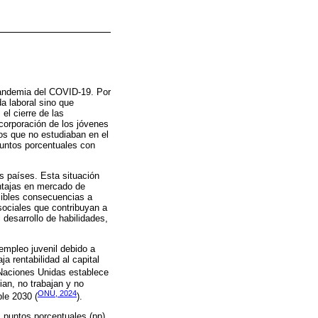
 pandemia del COVID-19. Por
a laboral sino que
el cierre de las
ncorporación de los jóvenes
os que no estudiaban en el
puntos porcentuales con
s países. Esta situación
entajas en mercado de
osibles consecuencias a
sociales que contribuyan a
 desarrollo de habilidades,
empleo juvenil debido a
ja rentabilidad al capital
 Naciones Unidas establece
ian, no trabajan y no
ONU, 2024
le 2030 (
).
1 puntos porcentuales (pp)