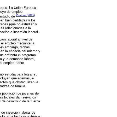
 veces. La Unión Europea
apoyo de empleo,
Pastore (2015)
 estudio de
an bien perfiladas y los
óvenes (que no estudian y
as relacionadas a la
mación e inserción laboral.
ción laboral a nivel de
 el empleo mediante la
 Sin embargo, dichas
 en la eficacia del mismo y
que enfrenta el programa
iva y la demanda laboral,
del empleo -tanto
no estudia para lograr su
oncluyen que además, el
pectos que obstaculizan la
padres de familia.
a población de jóvenes de
as locales dan servicios
 de desarrollo de la fuerza
 de inserción laboral de
olocan a factores externos