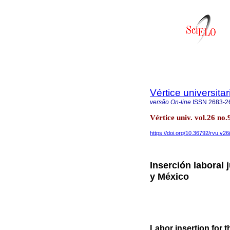
Vértice universitar
versão On-line
ISSN
2683-2
Vértice univ. vol.26 n
https://doi.org/10.36792/rvu.v26
Inserción laboral 
y México
Labor insertion for 