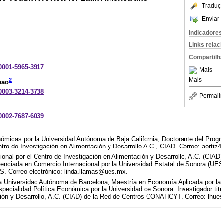
Traduç
Enviar 
Indicadore
Links rela
Compartilh
-0001-5965-3917
Mais
Mais
2
bao
-0003-3214-3738
Permali
-0002-7687-6039
ómicas por la Universidad Autónoma de Baja California, Doctorante del Pro
ntro de Investigación en Alimentación y Desarrollo A.C., CIAD. Correo: aort
ional por el Centro de Investigación en Alimentación y Desarrollo, A.C. (CIAD
cenciada en Comercio Internacional por la Universidad Estatal de Sonora (UES
. Correo electrónico: linda.llamas@ues.mx.
a Universidad Autónoma de Barcelona, Maestría en Economía Aplicada por la
ecialidad Política Económica por la Universidad de Sonora. Investigador titu
ción y Desarrollo, A.C. (CIAD) de la Red de Centros CONAHCYT. Correo: lh