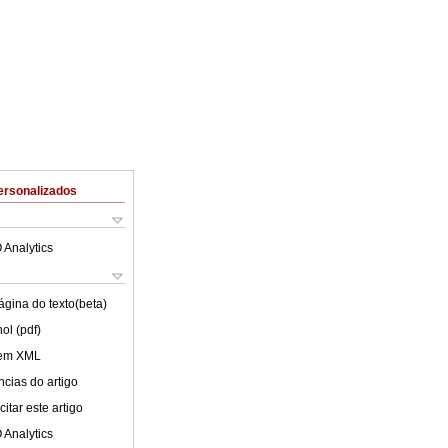
ersonalizados
 Analytics
ágina do texto(beta)
ol (pdf)
 em XML
cias do artigo
itar este artigo
 Analytics