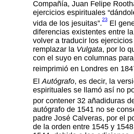
Compañía, Juan Felipe Roothaa
ejercicios espirituales “dándo
23
vida de los jesuitas”.
El gene
diferencias existentes entre l
volver a traducir los ejercicios
remplazar la
Vulgata
, por lo 
con el suyo en columnas parale
reimprimió en Londres en 184
El
Autógrafo
, es decir, la ver
espirituales se llamó así no po
por contener 32 añadiduras de
autógrafo de 1541 no se conse
padre José Calveras, por el p
de la orden entre 1545 y 1548.