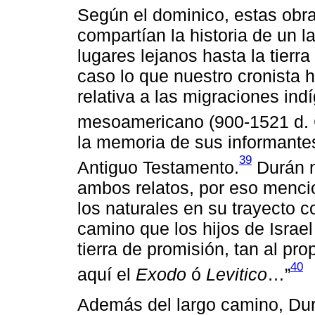
Según el dominico, estas obr
compartían la historia de un 
lugares lejanos hasta la tierr
caso lo que nuestro cronista h
relativa a las migraciones in
mesoamericano (900-1521 d. C
la memoria de sus informantes
39
Antiguo Testamento.
Durán n
ambos relatos, por eso mencio
los naturales en su trayecto co
camino que los hijos de Israe
tierra de promisión, tan al pro
40
aquí el
Exodo
ó
Levitico
…”
Además del largo camino, Durá