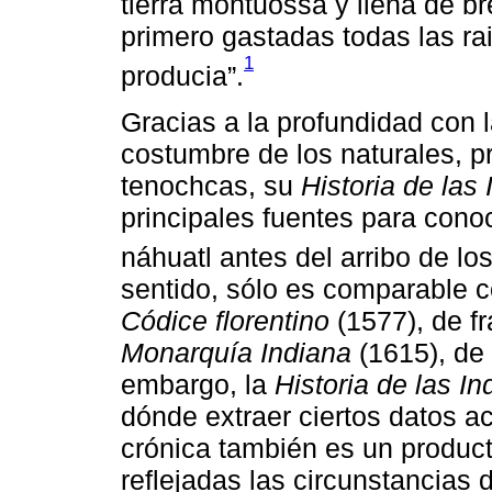
tierra montuossa y llena de b
primero gastadas todas las ra
1
producia”.
Gracias a la profundidad con l
costumbre de los naturales, p
tenochcas, su
Historia de las 
principales fuentes para cono
náhuatl antes del arribo de lo
sentido, sólo es comparable c
Códice florentino
(1577), de f
Monarquía Indiana
(1615), de
embargo, la
Historia de las In
dónde extraer ciertos datos a
crónica también es un product
reflejadas las circunstancias 