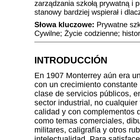
zarządzania szkołą prywatną i pu
stanowy bardziej wspierał i dlac
Słowa kluczowe:
Prywatne szk
Cywilne; Życie codzienne; histor
INTRODUCCIÓN
En 1907 Monterrey aún era una
con un crecimiento constant
clase de servicios públicos, en
sector industrial, no cualquie
calidad y con complementos qu
como temas comerciales, dibuj
militares, caligrafía y otros ru
intelectualidad. Para satisfa