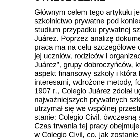
Głównym celem tego artykułu jes
szkolnictwo prywatne pod koni
studium przypadku prywatnej sz
Juárez. Poprzez analizę dokumen
praca ma na celu szczegółowe o
jej uczniów, rodziców i organiz
Juárez”, grupy dobroczyńców, 
aspekt finansowy szkoły i która
interesami, wdrożone metody, fo
1907 r., Colegio Juárez zdołał 
najważniejszych prywatnych szkó
utrzymał się we wspólnej przest
stanie: Colegio Civil, ówczesną s
Czas trwania tej pracy obejmuje 
w Colegio Civil, co, jak zostan