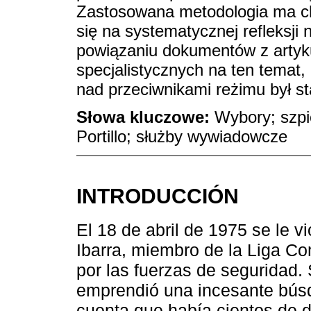
Zastosowana metodologia ma cha
się na systematycznej refleksji 
powiązaniu dokumentów z artyku
specjalistycznych na ten temat
nad przeciwnikami reżimu był 
Słowa kluczowe:
Wybory; szpi
Portillo; służby wywiadowcze
INTRODUCCIÓN
El 18 de abril de 1975 se le v
Ibarra, miembro de la Liga C
por las fuerzas de seguridad.
emprendió una incesante búsq
cuenta que había cientos de d