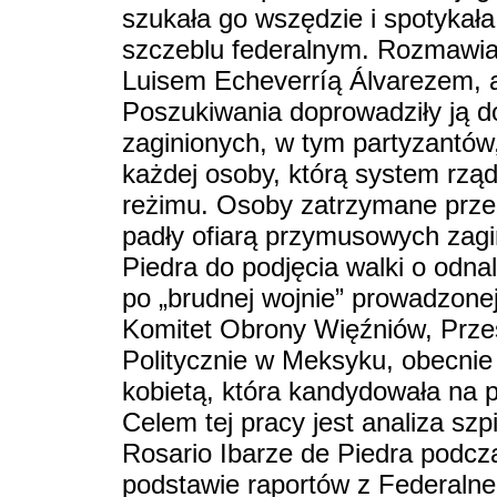
szukała go wszędzie i spotykała
szczeblu federalnym. Rozmawia
Luisem Echeverríą Álvarezem, al
Poszukiwania doprowadziły ją d
zaginionych, w tym partyzantów,
każdej osoby, którą system rząd
reżimu. Osoby zatrzymane przez
padły ofiarą przymusowych zagin
Piedra do podjęcia walki o odna
po „brudnej wojnie” prowadzone
Komitet Obrony Więźniów, Prze
Politycznie w Meksyku, obecnie 
kobietą, która kandydowała na 
Celem tej pracy jest analiza s
Rosario Ibarze de Piedra podcza
podstawie raportów z Federalne