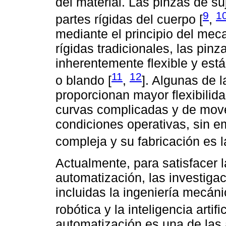
del material. Las pinzas de su
9
1
partes rígidas del cuerpo [
,
mediante el principio del mec
rígidas tradicionales, las pin
inherentemente flexible y est
11
12
o blando [
,
]. Algunas de 
proporcionan mayor flexibilida
curvas complicadas y de move
condiciones operativas, sin e
compleja y su fabricación es l
Actualmente, para satisfacer
automatización, las investigac
incluidas la ingeniería mecáni
robótica y la inteligencia artific
automatización es una de las