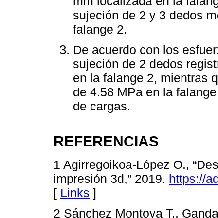
mm localizada en la falang
sujeción de 2 y 3 dedos m
falange 2.
De acuerdo con los esfuer
sujeción de 2 dedos regis
en la falange 2, mientras 
de 4.58 MPa en la falange 
de cargas.
REFERENCIAS
1 Agirregoikoa-López O., “Desa
impresión 3d,” 2019.
https://
[
Links
]
2 Sánchez Montoya T., Gandar