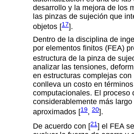
desarrollo y la mejora de los 
las pinzas de sujeción que in
17
objetos [
].
Dentro de la disciplina de ing
por elementos finitos (FEA) p
estructura de la pinza de sujec
analizar las tensiones, defor
en estructuras complejas con u
conlleva un costo en términos
computacionales. El proceso 
considerablemente más largo 
19
20
aproximados [
,
].
21
De acuerdo con [
] el FEA se