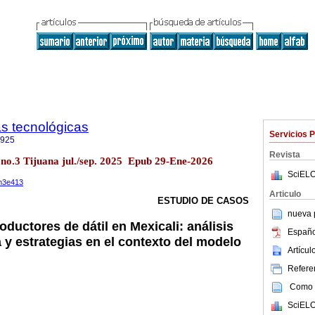
as tecnológicas
Servicios 
1925
Revista
.8 no.3 Tijuana jul./sep. 2025 Epub 29-Ene-2026
SciELO
8n3e413
Articulo
ESTUDIO DE CASOS
nueva p
oductores de dátil en Mexicali: análisis
Españo
 y estrategias en el contexto del modelo
Artícu
Referen
Como c
SciELO