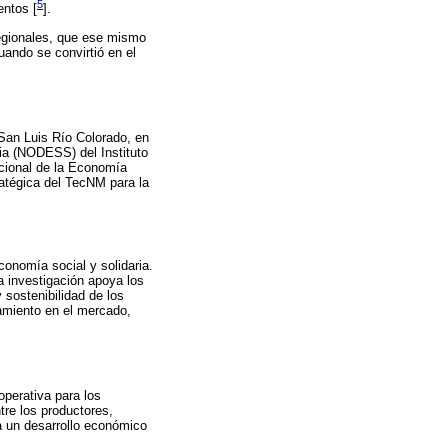
5
entos [
].
Regionales, que ese mismo
ando se convirtió en el
 San Luis Río Colorado, en
ia (NODESS) del Instituto
acional de la Economía
atégica del TecNM para la
conomía social y solidaria.
ta investigación apoya los
 sostenibilidad de los
namiento en el mercado,
operativa para los
tre los productores,
a un desarrollo económico