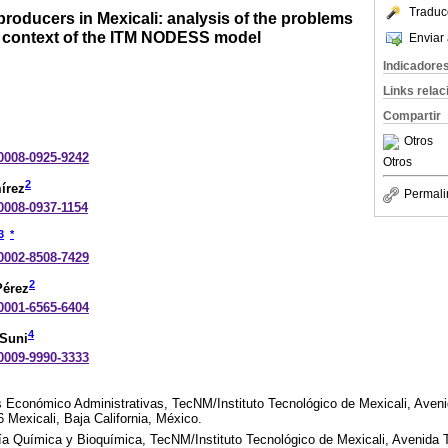
Traduc
producers in Mexicali: analysis of the problems
he context of the ITM NODESS model
Enviar 
Indicadore
Links rela
Compartir
Otros
-0008-0925-9242
Otros
2
írez
Permali
-0008-0937-1154
3
*
-0002-8508-7429
2
Pérez
-0001-6565-6404
4
-Suni
-0009-9990-3333
 Económico Administrativas, TecNM/Instituto Tecnológico de Mexicali, Aveni
 Mexicali, Baja California, México.
a Química y Bioquímica, TecNM/Instituto Tecnológico de Mexicali, Avenida T