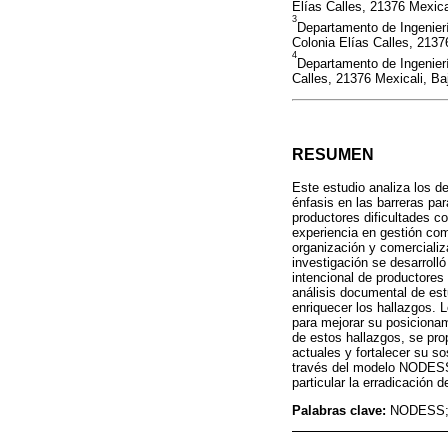
Elías Calles, 21376 Mexical
3
Departamento de Ingenier
Colonia Elías Calles, 21376
4
Departamento de Ingenierí
Calles, 21376 Mexicali, Baj
RESUMEN
Este estudio analiza los d
énfasis en las barreras par
productores dificultades c
experiencia en gestión com
organización y comercializ
investigación se desarroll
intencional de productores
análisis documental de estu
enriquecer los hallazgos. 
para mejorar su posicionam
de estos hallazgos, se pro
actuales y fortalecer su s
través del modelo NODESS,
particular la erradicación
Palabras clave:
NODESS; 