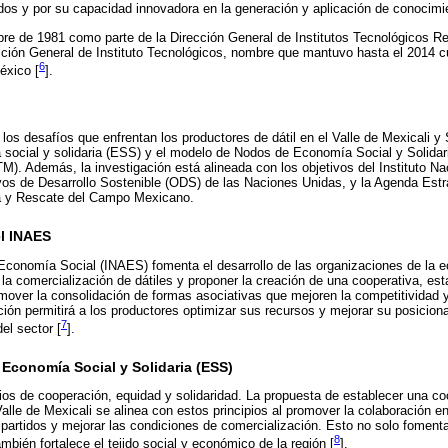
s y por su capacidad innovadora en la generación y aplicación de conocimi
bre de 1981 como parte de la Dirección General de Institutos Tecnológicos 
ción General de Instituto Tecnológicos, nombre que mantuvo hasta el 2014 cu
6
éxico [
].
 los desafíos que enfrentan los productores de dátil en el Valle de Mexicali y
 social y solidaria (ESS) y el modelo de Nodos de Economía Social y Solidar
TM). Además, la investigación está alineada con los objetivos del Instituto N
vos de Desarrollo Sostenible (ODS) de las Naciones Unidas, y la Agenda Estr
ia y Rescate del Campo Mexicano.
el INAES
a Economía Social (INAES) fomenta el desarrollo de las organizaciones de la e
 la comercialización de dátiles y proponer la creación de una cooperativa, es
mover la consolidación de formas asociativas que mejoren la competitividad y
ión permitirá a los productores optimizar sus recursos y mejorar su posicio
7
del sector [
].
a Economía Social y Solidaria (ESS)
os de cooperación, equidad y solidaridad. La propuesta de establecer una co
Valle de Mexicali se alinea con estos principios al promover la colaboración en
partidos y mejorar las condiciones de comercialización. Esto no solo foment
8
mbién fortalece el tejido social y económico de la región [
].