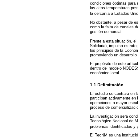
condiciones óptimas para el
las altas temperaturas post
la cercanía a Estados Unid
No obstante, a pesar de est
como la falta de canales d
gestión comercial.
Frente a esta situación, e
Solidaria), impulsa estrat
los principios de la Econo
promoviendo un desarrollo 
El propósito de este artícu
dentro del modelo NODESS 
económico local.
1.1 Delimitación
El estudio se centrará en 
participan activamente en 
operaciones a mayor escala
proceso de comercializaci
La investigación será cond
Tecnológico Nacional de Mé
problemas identificados y 
El TecNM es una institució