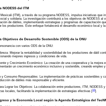
los NODESS del ITM
e Mexicali (ITM), a través de su programa NODESS, impulsa iniciativas que i
ial y solidaria. La investigación contribuirá a los objetivos de NODESS al o
zación de dátiles, implementando estrategias y programas de capacitación qu
los productores. Este enfoque fortalecerá el desarrollo económico local y la 
os Objetivos de Desarrollo Sostenible (ODS) de la ONU
consonancia con varios ODS de la ONU:
reza: Mejorar la rentabilidad y sostenibilidad de los productores de dátil cont
rcionando mejores ingresos y condiciones de vida.
nte y Crecimiento Económico: La creación de una cooperativa y la mejora en
mentarán un crecimiento económico inclusivo y sostenible, creando empleo y
 y Consumo Responsables: La implementación de prácticas sostenibles y c
ucción de dátiles más responsable y eficiente.
ra Lograr los Objetivos: La colaboración entre productores, ITM, NODESS y 
10
nzas locales, facilitando la implementación de estrategias efectivas [
].
rogreso y la Economía Local según la Agenda Estratégica del TecN