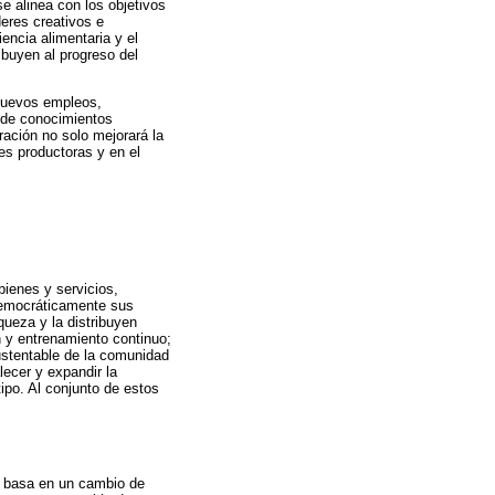
e alinea con los objetivos
eres creativos e
encia alimentaria y el
ibuyen al progreso del
 nuevos empleos,
a de conocimientos
ración no solo mejorará la
es productoras y en el
ienes y servicios,
democráticamente sus
queza y la distribuyen
n y entrenamiento continuo;
sustentable de la comunidad
lecer y expandir la
tipo. Al conjunto de estos
e basa en un cambio de