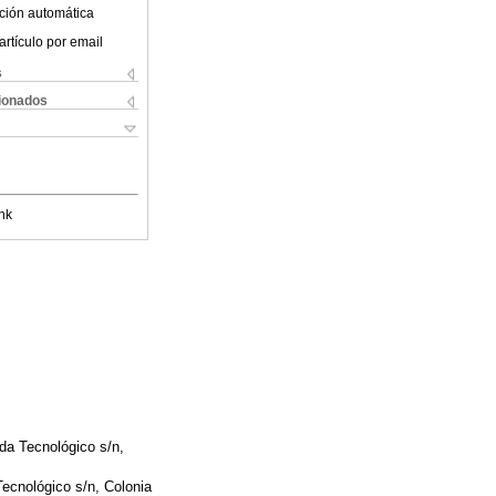
ción automática
artículo por email
s
cionados
nk
da Tecnológico s/n,
ecnológico s/n, Colonia