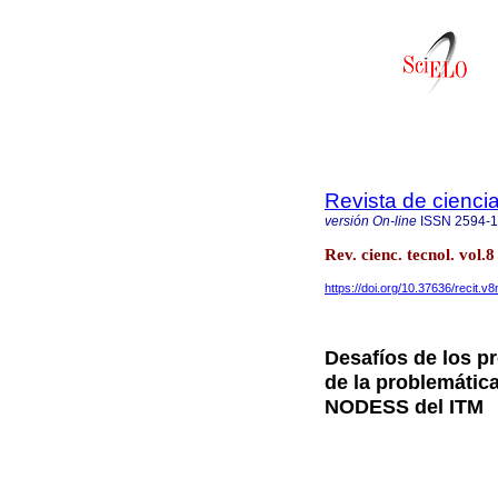
Revista de cienci
versión On-line
ISSN
2594-
Rev. cienc. tecnol. vol
https://doi.org/10.37636/recit.v
Desafíos de los pr
de la problemática
NODESS del ITM