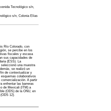
venida Tecnológico s/n,
ológico s/n, Colonia Elías
uis Río Colorado, con
egión, se percibe en los
tivas fiscales y escasa
itan sus capacidades de
daria (ESS). La
Se seleccionó una muestra
Además, se realizó un
fin de contextualizar y
ar esquemas colaborativos
comercialización. A partir
a enfrentar las barreras
co de Mexicali (ITM) a
ible (ODS) de la ONU, en
e (ODS 12).