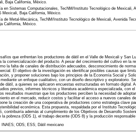
i, Baja California, México.
ía en Sistemas Computacionales, TecNM/Instituto Tecnológico de Mexicali, A
 Mexicali, Baja California, México.
a de Metal-Mecánica, TecNM/Instituto Tecnológico de Mexicali, Avenida Tecn
a California, México.
esafíos que enfrentan los productores de dátil en el Valle de Mexicali y San L
a la comercialización del producto. A pesar del crecimiento del cultivo en la r
omo la falta de canales de distribución adecuados, desconocimiento de norma
ercial. El objetivo de la investigación es identificar posibles causas que lim
ación, y proponer soluciones bajo los principios de la Economía Social y Soli
ó mediante un enfoque cualitativo, con un diseño descriptivo y exploratorio. 
 de dátil, a quienes se aplicaron encuestas estructuradas en formato digital. 
dios previos, informes técnicos y literatura académica especializada, con el 
Los resultados muestran que los productores perciben la necesidad de adopt
iento en el mercado, reducir costos y facilitar el acceso a nuevos canales de 
pone la creación de una cooperativa de productores como estrategia clave par
ostenibilidad económica. Esta propuesta, respaldada por el Instituto Tecnológi
 contribuiría además al cumplimiento de los Objetivos de Desarrollo Sosten
 de la pobreza (ODS 1), el trabajo decente (ODS 8) y la producción responsabl
INAES; ODS; ESS; Dátil mexicano