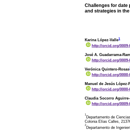
Challenges for date 
and strategies in t
1
Karina López-Valle
http://orcid.org/0009
José A. Guadarrama-Ram
http://orcid.org/0009
Verónica Quintero-Rosas
http://orcid.org/0000
Manuel de Jesús López-
http://orcid.org/0000
Claudia Socorro Aguirre
http://orcid.org/0009
1
Departamento de Ciencias
Colonia Elías Calles, 21376
2
Departamento de Ingenierí