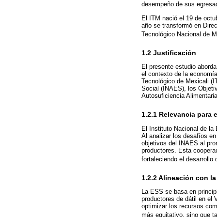
desempeño de sus egresado
El ITM nació el 19 de octu
año se transformó en Direc
Tecnológico Nacional de M
1.2 Justificación
El presente estudio aborda
el contexto de la economía
Tecnológico de Mexicali (I
Social (INAES), los Objeti
Autosuficiencia Alimentar
1.2.1 Relevancia para 
El Instituto Nacional de l
Al analizar los desafíos en
objetivos del INAES al pro
productores. Esta cooperac
fortaleciendo el desarrollo 
1.2.2 Alineación con l
La ESS se basa en principi
productores de dátil en el 
optimizar los recursos com
más equitativo, sino que ta