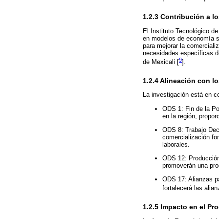
1.2.3 Contribución a 
El Instituto Tecnológico d
en modelos de economía soc
para mejorar la comerciali
necesidades específicas de 
9
de Mexicali [
].
1.2.4 Alineación con l
La investigación está en 
ODS 1: Fin de la Pob
en la región, propo
ODS 8: Trabajo Dece
comercialización fo
laborales.
ODS 12: Producción
promoverán una prod
ODS 17: Alianzas pa
fortalecerá las alia
1.2.5 Impacto en el P