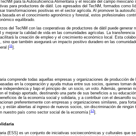
TecNM para la Autosuficiencia Alimentaria y el rescate del campo mexicano s
tivas para productores de dátil. Los egresados del TecNM, formados como líd
ar transformaciones positivas en el sector agrícola. Al promover la autosufici
 basada en el conocimiento agronómico y forestal, estos profesionales contr
onómico equilibrado.
erzos del TecNM con las cooperativas de productores de dátil puede generar
al y mejorar la calidad de vida en las comunidades agrícolas. La transferenci
facilitará la creación de empleo y el crecimiento económico local. Esta colabo
s, sino que también asegurará un impacto positivo duradero en las comunidad
11
eral [
].
daria comprende todas aquellas empresas y organizaciones de producción de b
basadas en la cooperación y ayuda mutua entre sus socios, quienes toman 
 independencia y bajo el principio de: un socio, un voto. Además, generan ri
n el trabajo aportado, destinando una parte de sus beneficios a su educació
beneficios de la economía social y solidaria, y a contribuir con el desarrollo 
lacionan preferentemente con empresas y organizaciones similares, para forta
; y están abiertas al ingreso de nuevos socios, sin discriminación de ningún 
12
n nuestro país como sector social de la economía [
].
lidaria
aria (ESS) es un conjunto de iniciativas socioeconómicas y culturales que s