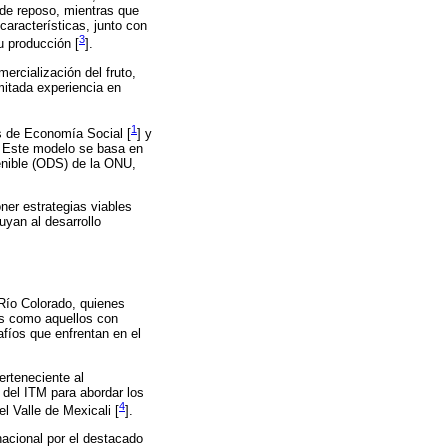
o de reposo, mientras que
características, junto con
3
u producción [
].
ercialización del fruto,
mitada experiencia en
1
s de Economía Social [
] y
s. Este modelo se basa en
tenible (ODS) de la ONU,
oner estrategias viables
yan al desarrollo
 Río Colorado, quienes
es como aquellos con
afíos que enfrentan en el
erteneciente al
 del ITM para abordar los
4
el Valle de Mexicali [
].
nacional por el destacado