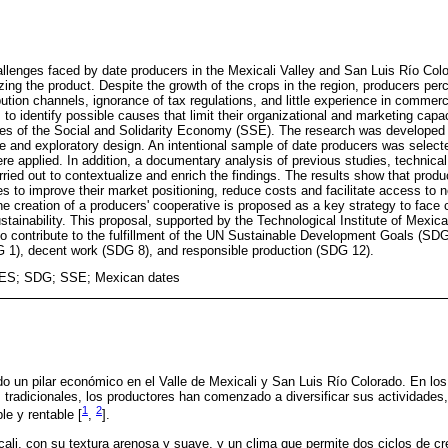
llenges faced by date producers in the Mexicali Valley and San Luis Río Col
zing the product. Despite the growth of the crops in the region, producers perc
ibution channels, ignorance of tax regulations, and little experience in comm
s to identify possible causes that limit their organizational and marketing capa
ples of the Social and Solidarity Economy (SSE). The research was developed 
ve and exploratory design. An intentional sample of date producers was select
ere applied. In addition, a documentary analysis of previous studies, technical
ried out to contextualize and enrich the findings. The results show that prod
s to improve their market positioning, reduce costs and facilitate access to
e creation of a producers' cooperative is proposed as a key strategy to face c
tainability. This proposal, supported by the Technological Institute of Mexica
ontribute to the fulfillment of the UN Sustainable Development Goals (SDGs
G 1), decent work (SDG 8), and responsible production (SDG 12).
S; SDG; SSE; Mexican dates
ido un pilar económico en el Valle de Mexicali y San Luis Río Colorado. En los
os tradicionales, los productores han comenzado a diversificar sus actividade
1
2
ble y rentable [
,
].
cali, con su textura arenosa y suave, y un clima que permite dos ciclos de cr