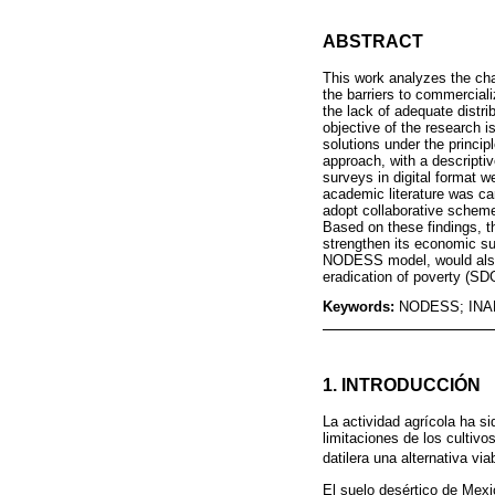
ABSTRACT
This work analyzes the cha
the barriers to commerciali
the lack of adequate distr
objective of the research i
solutions under the princi
approach, with a descripti
surveys in digital format w
academic literature was car
adopt collaborative scheme
Based on these findings, th
strengthen its economic sus
NODESS model, would also c
eradication of poverty (SD
Keywords:
NODESS; INAE
1. INTRODUCCIÓN
La actividad agrícola ha s
limitaciones de los cultiv
datilera una alternativa via
El suelo desértico de Mexi