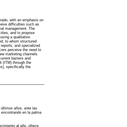
orado, with an emphasis on
eive difficulties such as
ercial management. The
cities, and to propose
using a qualitative
ed, to whom structured
 reports, and specialized
ucers perceive the need to
 new marketing channels.
urrent barriers and
li (ITM) through the
), specifically the
 últimos años, ante las
s, encontrando en la palma
ecimiento al año, ofrece