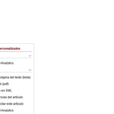
Personalizados
 Analytics
ágina del texto (beta)
l (pdf)
lo en XML
cias del artículo
itar este artículo
 Analytics