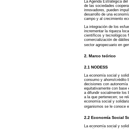
La Agenda Estratégica del 
de las sociedades coopera
innovadores, pueden impuls
desarrollo de una economía
campo y al crecimiento ec
La integración de los esfu
incrementar la riqueza loc
científicos y tecnológicos 
comercialización de dátile
sector agropecuario en gen
2. Marco teórico
2.1 NODESS
La economía social y soli
consumo y ahorro/crédito 
decisiones con autonomía e
equitativamente con base e
a difundir socialmente los 
a la que pertenecen; se re
economía social y solidaria
organismos se le conoce e
2.2 Economía Social So
La economía social y solid