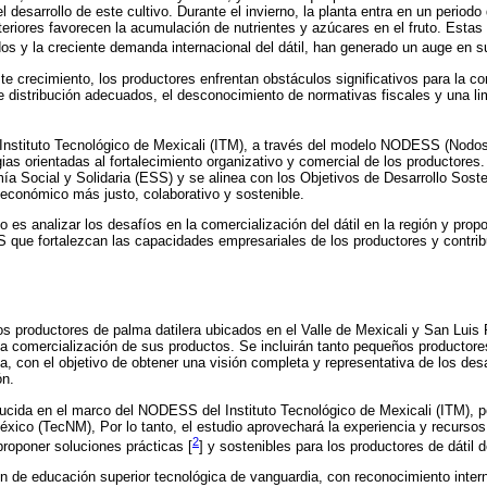
 desarrollo de este cultivo. Durante el invierno, la planta entra en un period
eriores favorecen la acumulación de nutrientes y azúcares en el fruto. Estas 
os y la creciente demanda internacional del dátil, han generado un auge en s
e crecimiento, los productores enfrentan obstáculos significativos para la com
e distribución adecuados, el desconocimiento de normativas fiscales y una li
l Instituto Tecnológico de Mexicali (ITM), a través del modelo NODESS (Nodo
egias orientadas al fortalecimiento organizativo y comercial de los productore
mía Social y Solidaria (ESS) y se alinea con los Objetivos de Desarrollo Sos
económico más justo, colaborativo y sostenible.
lo es analizar los desafíos en la comercialización del dátil en la región y prop
que fortalezcan las capacidades empresariales de los productores y contribu
los productores de palma datilera ubicados en el Valle de Mexicali y San Luis
la comercialización de sus productos. Se incluirán tanto pequeños productor
, con el objetivo de obtener una visión completa y representativa de los des
ón.
ucida en el marco del NODESS del Instituto Tecnológico de Mexicali (ITM), p
xico (TecNM), Por lo tanto, el estudio aprovechará la experiencia y recursos
2
proponer soluciones prácticas [
] y sostenibles para los productores de dátil d
n de educación superior tecnológica de vanguardia, con reconocimiento inter