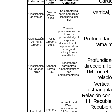
Carac
Instrumento
Año
Generales
Se caracteriza
Vertical
George
Clasificación
por la angulación
Winter,
de Winter
longitudinal del
1926.
TM.
Consisten
principalmente en
el nivel de
profundidad y el
Profundidad 
Clasificación
Pell &
espacio
de Pell &
Gregory,
disponible entre
rama ma
Gregory
1933.
la porción distal
del segundo
molar y la rama
mandibular.
Profundida
Presenta tres
dirección, f
Clasificación
Sánchez
parámetros
de Sánchez
Torres,
fundamentales y
TM con el c
Torres
1969
dos
complementarios.
relaci
Vertical
distoangula
Relación con 
III. Recubi
Parámetros: de
Winter
Recubiert
combinado con
Romero
Escala de
Pell & Gregory,