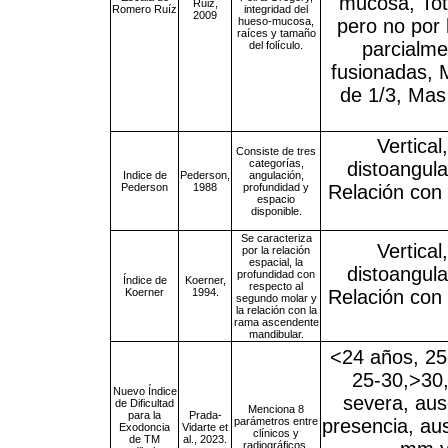
mucosa, Tot
Ruiz,
Romero Ruíz
integridad del
2009
hueso-mucosa,
pero no por
raíces y tamaño
parcialme
del folículo.
fusionadas, 
de 1/3, Mas
Vertical
Consiste de tres
categorías,
distoangula
Indice de
Pederson,
angulación,
Pederson
1988
profundidad y
Relación con 
espacio
disponible.
Se caracteriza
Vertical
por la relación
espacial, la
distoangula
profundidad con
Índice de
Koerner,
respecto al
Koerner
1994.
Relación con 
segundo molar y
la relación con la
rama ascendente
mandibular.
<24 años, 25
25-30,>30,
Nuevo Índice
severa, aus
de Dificultad
Menciona 8
para la
Prada-
parámetros entre
presencia, au
Exodoncia
Vidarte et
clínicos y
de TM
al., 2023.
radiográficos.