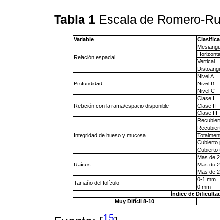
Tabla 1
Escala de Romero-R
Variable
Clasific
Mesiangu
Horizonta
Relación espacial
Vertical
Distoangu
Nivel A
Profundidad
Nivel B
Nivel C
Clase I
Relación con la rama/espacio disponible
Clase II
Clase III
Recubier
Recubier
Integridad de hueso y mucosa
Totalment
Cubierto
Cubierto
Mas de 2/
Raíces
Mas de 2
Mas de 2/
0-1 mm
Tamaño del folículo
0 mm
Índice de Dificulta
Muy Difícil 8-10
15