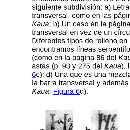
siguiente subdivisión: a) Letr
transversal, como en las pági
Kaua
; b) Un caso en la págin
transversal en vez de un círcu
Diferentes tipos de relleno en 
encontramos líneas serpentifo
(como en la página 86 del
Ka
astas (p. 93 y 275 del
Kaua
),
6
c); d) Una que es una mezcla 
la barra transversal y además
Kaua
;
Figura 6
d).