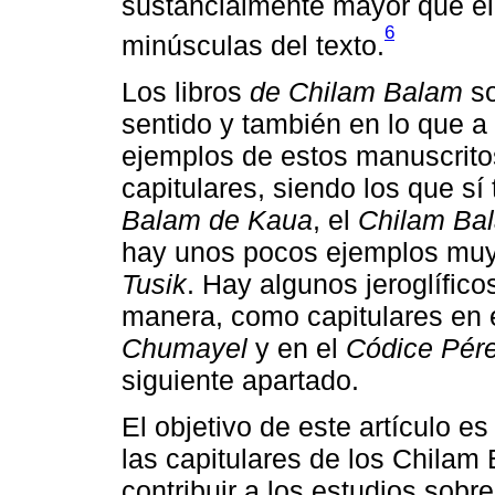
sustancialmente mayor que el 
6
minúsculas del texto.
Los libros
de Chilam Balam
so
sentido y también en lo que a 
ejemplos de estos manuscrito
capitulares, siendo los que sí 
Balam de Kaua
, el
Chilam Ba
hay unos pocos ejemplos muy 
Tusik
. Hay algunos jeroglífic
manera, como capitulares en 
Chumayel
y en el
Códice Pére
siguiente apartado.
El objetivo de este artículo e
las capitulares de los Chilam
contribuir a los estudios sobr