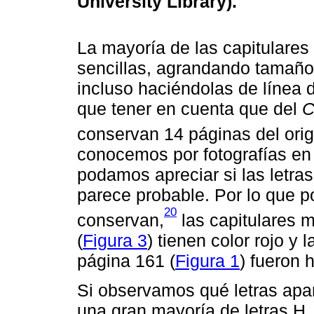
University Library).
La mayoría de las capitulares
sencillas, agrandando tamaño
incluso haciéndolas de línea d
que tener en cuenta que del
C
conservan 14 páginas del orig
conocemos por fotografías en
podamos apreciar si las letras 
parece probable. Por lo que p
20
conservan,
las capitulares 
(
Figura 3
) tienen color rojo y 
página 161 (
Figura 1
) fueron 
Si observamos qué letras apa
una gran mayoría de letras H, 