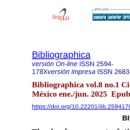
Bibliographica
versión On-line
ISSN
2594-
178X
versión impresa
ISSN
2683
Bibliographica vol.8 no.1 C
México ene./jun. 2025 Epub
https://doi.org/10.22201/iib.25941
B