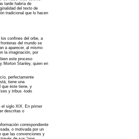
ás tarde habría de
ginalidad del texto de
n tradicional que lo hacen
los confines del orbe, a
s fronteras del mundo se
an a aparecer, al mismo
n la imaginación, por
 bien este proceso
ry Morton Stanley, quien en
acío, perfectamente
stá, tiene una
 que éste tiene, y
ses y tribus -todo
n el siglo XIX. En primer
er descritas o
información correspondiente
esada, o motivada por un
o que las convenciones y
a través de sus “ojos