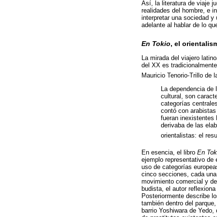
Así, la literatura de viaje 
realidades del hombre, e i
interpretar una sociedad y 
adelante al hablar de lo q
En Tokio
, el orientali
La mirada del viajero latin
del XX es tradicionalmente
Mauricio Tenorio-Trillo de 
La dependencia de la
cultural, son caract
categorías centrale
contó con arabistas
fueran inexistentes
derivaba de las el
orientalistas: el res
En esencia, el libro
En Tok
ejemplo representativo de e
uso de categorías europeas 
cinco secciones, cada una 
movimiento comercial y de p
budista, el autor reflexion
Posteriormente describe los
también dentro del parque, 
barrio Yoshiwara de Yedo, 