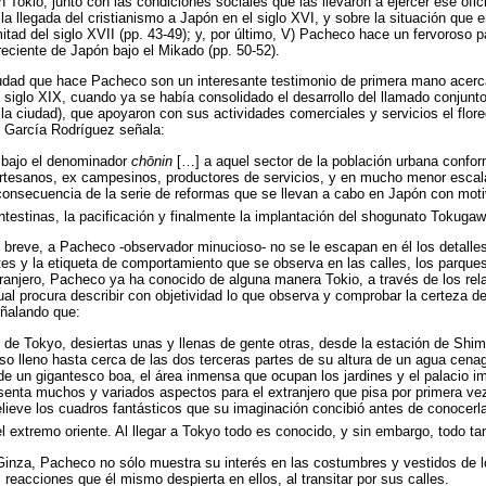
n Tokio, junto con las condiciones sociales que las llevaron a ejercer ese ofici
 la llegada del cristianismo a Japón en el siglo XVI, y sobre la situación que 
itad del siglo XVII (pp. 43-49); y, por último, V) Pacheco hace un fervoroso p
eciente de Japón bajo el Mikado (pp. 50-52).
udad que hace Pacheco son un interesante testimonio de primera mano acerca
l siglo XIX, cuando ya se había consolidado el desarrollo del llamado conjunt
 la ciudad), que apoyaron con sus actividades comerciales y servicios el flor
y García Rodríguez señala:
bajo el denominador
chōnin
[…] a aquel sector de la población urbana conf
artesanos, ex campesinos, productores de servicios, y en mucho menor escal
nsecuencia de la serie de reformas que se llevan a cabo en Japón con motiv
intestinas, la pacificación y finalmente la implantación del shogunato Tokugaw
 breve, a Pacheco -observador minucioso- no se le escapan en él los detalles
es y la etiqueta de comportamiento que se observa en las calles, los parque
ranjero, Pacheco ya ha conocido de alguna manera Tokio, a través de los rela
ual procura describir con objetividad lo que observa y comprobar la certeza de
eñalando que:
s de Tokyo, desiertas unas y llenas de gente otras, desde la estación de Shimb
oso lleno hasta cerca de las dos terceras partes de su altura de un agua cena
e un gigantesco boa, el área inmensa que ocupan los jardines y el palacio impe
senta muchos y variados aspectos para el extranjero que pisa por primera ve
elieve los cuadros fantásticos que su imaginación concibió antes de conocerla
 el extremo oriente. Al llegar a Tokyo todo es conocido, y sin embargo, todo t
 Ginza, Pacheco no sólo muestra su interés en las costumbres y vestidos de 
reacciones que él mismo despierta en ellos, al transitar por sus calles.