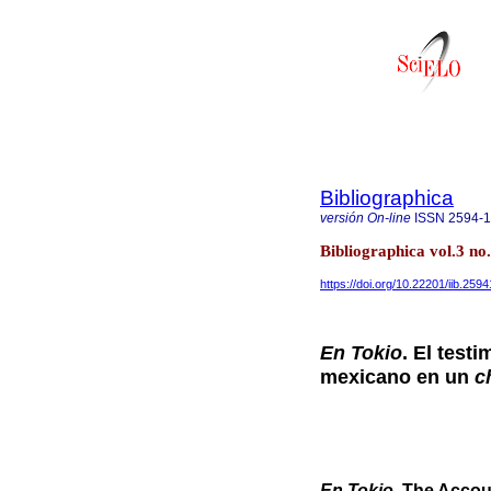
Bibliographica
versión On-line
ISSN
2594-
Bibliographica vol.3 no
https://doi.org/10.22201/iib.25
En Tokio
. El test
mexicano en un
c
En Tokio
. The Accou