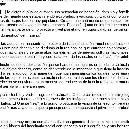
 que:
s […] le dieron al público europeo una sensación de posesión, dominio y famili
tes del mundo que estaban siendo exploradas, invadidas, utilizadas como obje
bros de viajes fueron muy populares. Crearon un sentimiento de curiosidad, ex
oral, acerca del expansionismo europeo. Fueron […] uno de los instrumentos 
sintieran parte de un proyecto a nivel planetario; en otras palabras fueron u
3
o doméstico” del Imperio.
 las adoptaron, mediante un proceso de transculturación, muchos pueblos qu
su vez para describir las distintas culturas con las que entraban en contacto
tados nacionales y se generaban los elementos de nuevas culturas nacionales
 del discurso orientalista y sus variantes, de las cuales se hablará más adel
 hecho de que la descripción que se hace de un lugar es un producto cultural q
el objeto descrito, como se desprende de la importancia que tiene la imagina
 ha señalado cómo la manera en que nos imaginamos los lugares no es una cu
de las representaciones culturalmente construidas con los elementos de la civ
ipción se convierte en un proceso de traducción de la cultura ajena, a partir d
id señala la manera en que:
yron, Goethe y Victor Hugo reestructuraron Oriente por medio de su arte y lo
 sus gentes fueran visibles a través de las imágenes, los ritmos y los motivo
ribirlos. El Oriente “real”, a lo sumo, provocaba la visión de un escritor, pero 
pondió más a la cultura que lo produjo que a su supuesto objetivo, que tambi
un concepto muy amplio que abarca diversos géneros literarios e incluso cient
s en blanco del imaginario social con respecto a un lugar físico y sus habitan