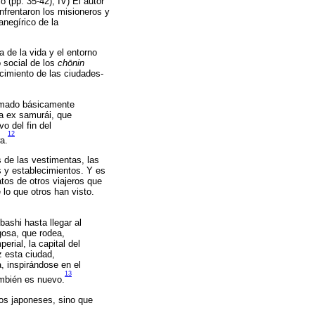
o (pp. 35-42); IV) El autor
enfrentaron los misioneros y
anegírico de la
 de la vida y el entorno
o social de los
chōnin
ecimiento de las ciudades-
ormado básicamente
a ex samurái, que
o del fin del
12
a.
 de las vestimentas, las
s y establecimientos. Y es
tos de otros viajeros que
 lo que otros han visto.
ashi hasta llegar al
gosa, que rodea,
rial, la capital del
z esta ciudad,
, inspirándose en el
13
ambién es nuevo.
los japoneses, sino que