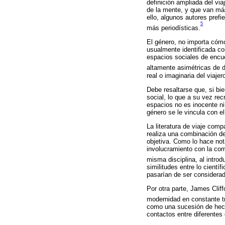
definición ampliada del via
de la mente, y que van más
ello, algunos autores prefi
5
más periodísticas.
El género, no importa cómo 
usualmente identificada con
espacios sociales de encue
altamente asimétricas de 
real o imaginaria del viajer
Debe resaltarse que, si bien
social, lo que a su vez re
espacios no es inocente ni 
género se le vincula con el
La literatura de viaje com
realiza una combinación de 
objetiva. Como lo hace nota
involucramiento con la com
misma disciplina, al introd
similitudes entre lo cientí
pasarían de ser considera
Por otra parte, James Clif
modernidad en constante t
como una sucesión de hech
contactos entre diferentes