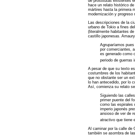
de prostitutas existentes e
hace un relato histórico de
mártires hasta la primera m
modernización y progreso r
Las descripciones de la ci
urbano de Tokio a fines de
(literalmente habitantes de
castillo japonesas. Amaur
Agruparíamos pues 
por comerciantes, 
es generado como co
periodo de guerras 
A pesar de que su texto es
costumbres de los habitant
que no obstante ser un ext
lo han antecedido, por lo c
Así, comienza su relato s
Siguiendo las calle
primer puente del f
como las espirales d
imperio japonés pre
ansioso de ver de r
atractivo que tiene
Al caminar por la calle de
también se asombra de las 