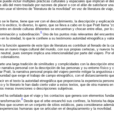
je puede incluir múltiples prácticas culturales y espaciales que implican el d
 allá del mero traslado por razones de placer o con el afán de satisfacer una
eren usar el término de “literatura de la movilidad” en vez de literatura de viaj
se le llame, tiene que ver con el descubrimiento, la descripción y explicació
 lo exótico, lo diverso, lo ajeno, que se lleva a cabo en lo que Pratt llama “z
ntro en donde culturas diferentes se encuentran y chocan entre ellas, por lo
6
dominación y subordinación.
Uno de los puntos más relevantes del encuentro 
o en la otredad, lo que le confiere a su testimonio autoridad etnográfica y valor
 la función aparente de este tipo de literatura es contribuir al llenado de la ca
crea un nuevo mapa cultural del mundo, con sus propias certezas, y nuevos h
neutral, pues siempre implica una intencionalidad por parte del viajero. Por e
 colonialismo.
parte una larga tradición de similitudes y complicidades con la descripción et
narrativa personal con la descripción de las personas y su entorno físico y c
r Pratt, la narrativa personal propia del viajero permite mitigar la angustiosa 
unidad que exige el trabajo de campo etnográfico, con el distanciamiento que
ucir en el texto la autoridad etnográfica que proporciona la experiencia perso
fico y lo literario le han dado cierto valor a estos textos, que de otra manera
dos meras invenciones o descripciones subjetivas.
ford ha señalado que el viaje y los contactos que genera son elementos fund
8
ransformación.
Desde que el orbe ensanchó sus confines, la historia ha dej
os que ocurren en un conjunto de sitios estáticos, para considerarse adem
 experiencias humanas que se articulan en el desplazamiento y la movilidad.