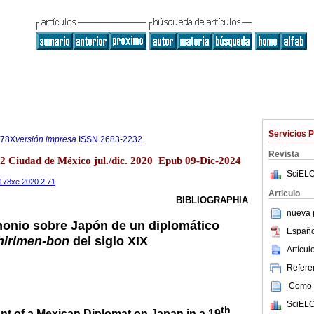
Servicios 
178X
versión impresa
ISSN
2683-2232
Revista
.2 Ciudad de México jul./dic. 2020 Epub 09-Dic-2024
SciELO
94178xe.2020.2.71
Articulo
BIBLIOGRAPHIA
nueva p
imonio sobre Japón de un diplomático
Españo
hirimen-bon
del siglo XIX
Artícu
Referen
Como c
SciELO
th
nt of a Mexican Diplomat on Japan in a 19