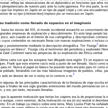
rsonal- refleja las observaciones de un diplomático en funciones que años m
 plenipotenciario de nuestro país ante la corte japonesa. Por otra parte, la ori
 que fue impreso en Japón en un tipo de papel crepé y con una encuadernació
extos de su tipo (
chirimen-bon
) impreso por un mexicano en Japón.
y su tradición como llenado de espacios en el imaginario
V hasta los inicios del XIX, el mundo occidental ensanchó su conocimiento de 
e grandes empresas de exploración y descubrimiento. En este largo periplo la
poco, aún cuando en el interior de sus cartografías y descripciones comienz
 cuyos contenidos es necesario llenar con nuevas exploraciones o incluso co
1
viaje y posteriormente mediante la descripción etnográfica. Tim Youngs
define
espacios en blanco”. Youngs cita el testimonio del periodista y explorador Hen
he Dark Continent
narra las peripecias de su exploración del África central:
 última carta con que los europeos han dibujado esta región. Es un espacio v
ro, Frank que este enorme vacío está a punto de ser llenado. Vacío como e
n para mí. Nunca el papel en blanco ha poseído tanto encanto para mí como el
e poblado, llenándolo con las más fabulosas imágenes de pueblos, villas, paí
2
y ardo en deseos de ver si estoy en lo correcto o no.
n algunas de las principales características de la literatura de viaje escrita e
 que a finales de ese siglo grandes extensiones del mundo permanecían sin s
n, y era, por tanto, necesario llenarlas.
que la aparente motivación que tenían los viajeros era la de proporcionar la 
o aunque, como veremos, dicha motivación no era (ni es) neutral ni desinter
nto. En un trabajo ya clásico sobre este tema, Mary Louise Pratt ha señalad
l género de viajes reflejan la visión que de una cultura tiene otra dominante, 