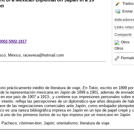
Traduc
on
Enviar 
Indicadore
Links rela
Compartir
-0002-5002-1817
Otros
Otros
alisco, México, racevesa@hotmail.com
Permali
xto prácticamente inédito de literatura de viaje,
En Tokio
, escrito en 1899 p
 de la representación mexicana en Japón de 1899 a 1901, además de enviado 
 en ese país de 1907 a 1913-, y contiene sus impresiones personales sobre el
 interés: refleja las percepciones de un diplomático que años después de haber
ave de las negociaciones comerciales ante Japón, como embajador plenipoten
eco es una rareza bibliográfica impresa en Japón en un tipo de papel crepé y
izá uno de los primeros textos de su tipo impreso por un mexicano en Japón.
 Pacheco;
chirimen-bon
; Japón; orientalismo; literatura de viaje