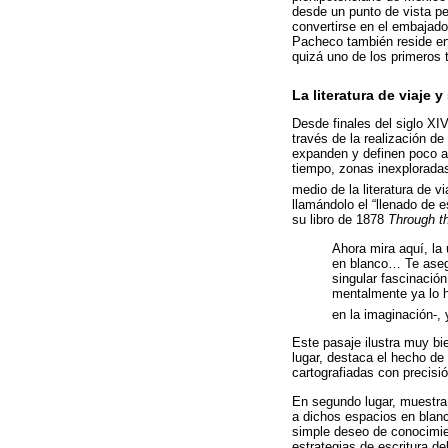
desde un punto de vista pe
convertirse en el embajador
Pacheco también reside en
quizá uno de los primeros t
La literatura de viaje 
Desde finales del siglo XI
través de la realización d
expanden y definen poco a 
tiempo, zonas inexploradas
medio de la literatura de 
llamándolo el “llenado de 
su libro de 1878
Through t
Ahora mira aquí, la
en blanco… Te asegu
singular fascinació
mentalmente ya lo h
en la imaginación-, 
Este pasaje ilustra muy bie
lugar, destaca el hecho de
cartografiadas con precisió
En segundo lugar, muestra 
a dichos espacios en blanc
simple deseo de conocimie
estrategias de escritura de