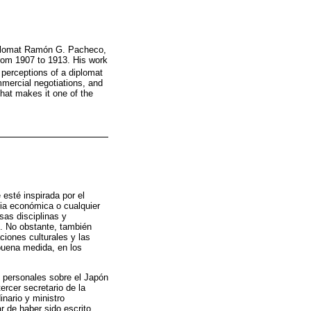
iplomat Ramón G. Pacheco,
rom 1907 to 1913. His work
e perceptions of a diplomat
mercial negotiations, and
 that makes it one of the
 esté inspirada por el
ncia económica o cualquier
sas disciplinas y
n. No obstante, también
ciones culturales y las
 buena medida, en los
es personales sobre el Japón
cer secretario de la
nario y ministro
r de haber sido escrito