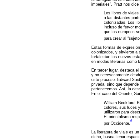
imperiales”. Pratt nos dice
Los libros de viaje
a las distantes par
colonizadas. Los li
incluso de fervor m
que los europeos se 
para crear al “sujet
Estas formas de expresión
colonizados, y sirvieron a 
fortalecían los nuevos es
en modas literarias como la
En tercer lugar, destaca el
y no necesariamente desde 
este proceso. Edward Said
privada, sino que depende 
pertenecemos. Así, la descr
En el caso del Oriente, Sa
William Beckford, B
colores, sus luces y
utilizaron para desc
El orientalismo res
4
por Occidente.
La literatura de viaje es 
dicho, busca llenar espacio