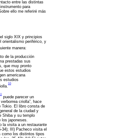
ntacto entre las distintas
 instrumento para
Sobre ello me referiré más
el siglo XIX y principios
orientalismo periférico, y
guiente manera:
nto de la producción
toma prestadas sus
os, que muy pronto
que estos estudios
agen americana
s estudios
10
olla.
11
puede parecer un
 verborrea criolla”, hace
 Tokio. El libro consta de
general de la ciudad y
de Shiba y su templo
e los japoneses.
 la visita a un restaurante
34); III) Pacheco visita el
 como los distintos tipos