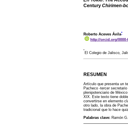
Century
Chirimen-b
*
Roberto Aceves Ávila
http://orcid.org/0000
*
El Colegio de Jalisco, J
RESUMEN
Artículo que presenta un te
Pacheco -tercer secretario
plenipotenciario de México
XIX. Este texto tiene doble
convertirse en elemento cl
otro lado, la obra de Pach
tradicional que lo hace qu
Palabras clave:
Ramón G.