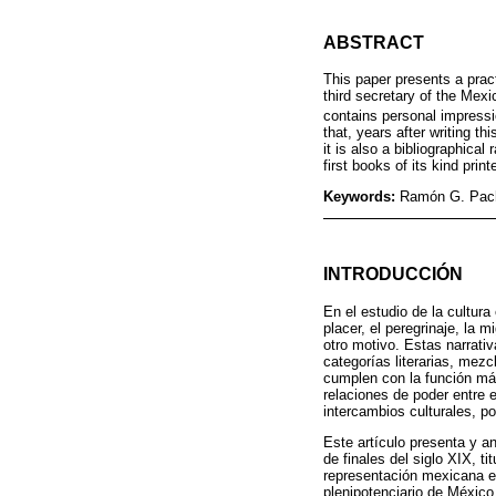
ABSTRACT
This paper presents a pract
third secretary of the Me
contains personal impressi
that, years after writing
it is also a bibliographical
first books of its kind pri
Keywords:
Ramón G. Pac
INTRODUCCIÓN
En el estudio de la cultura
placer, el peregrinaje, la 
otro motivo. Estas narrativ
categorías literarias, mezc
cumplen con la función más
relaciones de poder entre 
intercambios culturales, p
Este artículo presenta y an
de finales del siglo XIX, ti
representación mexicana en
plenipotenciario de México