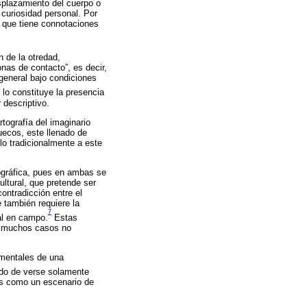
esplazamiento del cuerpo o
 curiosidad personal. Por
e, que tiene connotaciones
n de la otredad,
onas de contacto”, es decir,
 general bajo condiciones
lo constituye la presencia
 descriptivo.
rtografía del imaginario
uecos, este llenado de
llo tradicionalmente a este
nográfica, pues en ambas se
ultural, que pretende ser
contradicción entre el
 también requiere la
7
nal en campo.
Estas
 en muchos casos no
amentales de una
ado de verse solamente
ás como un escenario de