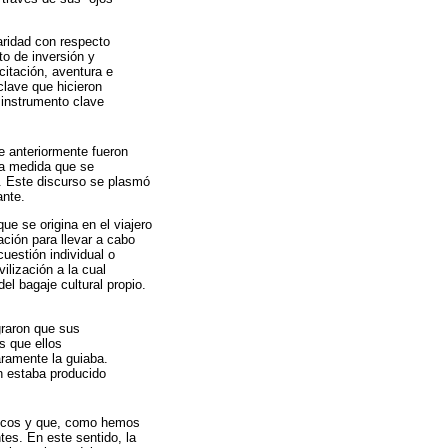
aridad con respecto
to de inversión y
citación, aventura e
clave que hicieron
n instrumento clave
e anteriormente fueron
, a medida que se
. Este discurso se plasmó
ante.
ue se origina en el viajero
ción para llevar a cabo
estión individual o
ilización a la cual
el bagaje cultural propio.
graron que sus
s que ellos
raramente la guiaba.
én estaba producido
íficos y que, como hemos
tes. En este sentido, la