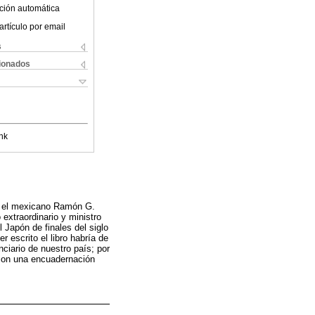
ción automática
artículo por email
s
cionados
nk
or el mexicano Ramón G.
extraordinario y ministro
 Japón de finales del siglo
 escrito el libro habría de
ciario de nuestro país; por
 con una encuadernación