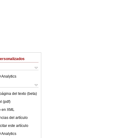
Personalizados
 Analytics
ágina del texto (beta)
l (pdf)
lo en XML
cias del artículo
itar este artículo
 Analytics