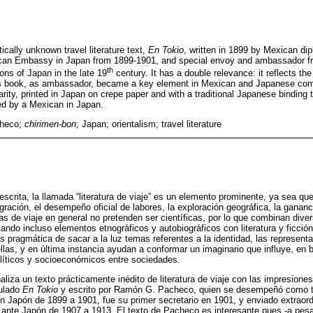
ically unknown travel literature text,
En Tokio
, written in 1899 by Mexican d
xican Embassy in Japan from 1899-1901, and special envoy and ambassador f
th
ons of Japan in the late 19
century. It has a double relevance: it reflects th
 this book, as ambassador, became a key element in Mexican and Japanese com
 rarity, printed in Japan on crepe paper and with a traditional Japanese binding
nted by a Mexican in Japan.
heco;
chirimen-bon
; Japan; orientalism; travel literature
 escrita, la llamada “literatura de viaje” es un elemento prominente, ya sea que
migración, el desempeño oficial de labores, la exploración geográfica, la gana
as de viaje en general no pretenden ser científicas, por lo que combinan diver
lando incluso elementos etnográficos y autobiográficos con literatura y ficció
 pragmática de sacar a la luz temas referentes a la identidad, las representa
ellas, y en última instancia ayudan a conformar un imaginario que influye, en
olíticos y socioeconómicos entre sociedades.
aliza un texto prácticamente inédito de literatura de viaje con las impresion
tulado
En Tokio
y escrito por Ramón G. Pacheco, quien se desempeñó como ter
 Japón de 1899 a 1901, fue su primer secretario en 1901, y enviado extraordi
 ante Japón de 1907 a 1913. El texto de Pacheco es interesante pues -a pesa