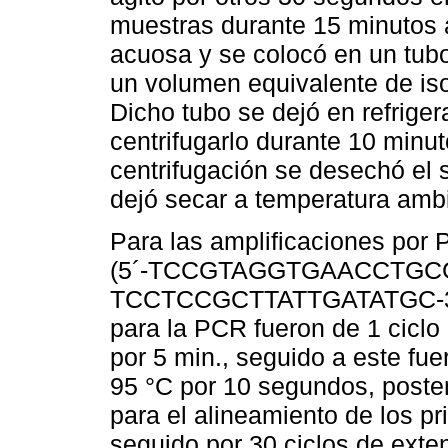
muestras durante 15 minutos a
acuosa y se colocó en un tubo
un volumen equivalente de is
Dicho tubo se dejó en refrige
centrifugarlo durante 10 minu
centrifugación se desechó el 
dejó secar a temperatura amb
Para las amplificaciones por P
(5´-TCCGTAGGTGAACCTGCGG-
TCCTCCGCTTATTGATATGC-3´). 
para la PCR fueron de 1 ciclo 
por 5 min., seguido a este fue
95 °C por 10 segundos, poster
para el alineamiento de los p
seguido por 30 ciclos de exte