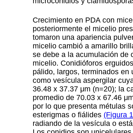
microconidios y clamidospor
Crecimiento en PDA con micel
posteriormente el micelio pr
tomaron una apariencia pulveru
micelio cambió a amarillo bril
se debe a la acumulación de c
micelio. Conidióforos erguidos
pálido, largos, terminados e
como vesícula aspergilar cuy
36.48 x 37.37 μm (n=20); la 
promedio de 70.03 x 67.46 μ
por lo que presenta métulas so
esterigmas o fiálides
(Figura 
radiando de la vesícula o está
Los conidios son unicelulares