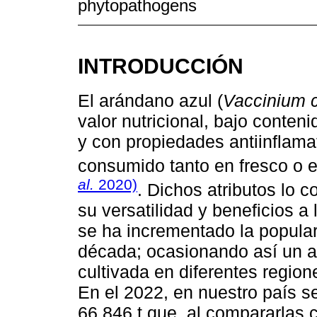
phytopathogens
INTRODUCCIÓN
El arándano azul (
Vaccinium
valor nutricional, bajo conten
y con propiedades antiinflam
consumido tanto en fresco o
al.
2020)
. Dichos atributos lo c
su versatilidad y beneficios a
se ha incrementado la popula
década; ocasionando así un a
cultivada en diferentes regio
En el 2022, en nuestro país se
66,846 t que, al compararlas c