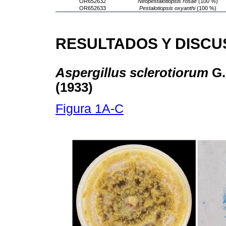
OR652632
Neopestalotiopsis rosae
(100 %)
OR652633
Pestalotiopsis oxyanthi
(100 %)
RESULTADOS Y DISCU
Aspergillus sclerotiorum
G.
(1933)
Figura 1A-C