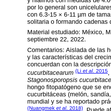
y hialinos con medidas de 4.6
por lo general son unicelulare
con 6.3-15 × 6-11 µm de tama
solitaria o formando cadenas 
Material estudiado: México, 
septiembre 22, 2022.
Comentarios: Aislada de las 
y las características del crec
concuerdan con la descripció
(Li
et al.
2015
cucurbitacearum
Stagonosporopsis cucurbitac
hongo fitopatógeno que se en
cucurbitáceas (melón, sandía, 
mundial y se ha reportado prá
(Nuangmek
et al.
2018)
. Puede a