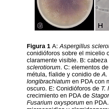
Figura 1
A:
Aspergillus sclero
conidióforos sobre el micelio 
claramente visible. B: cabeza
sclerotiorum
. C: elementos de
métula, fíalide y conidio de
A.
longibrachiatum
en PDA con ma
oscuro. E: Conidióforos de
T.
crecimiento en PDA de
Stago
Fusarium oxysporum
en PDA.