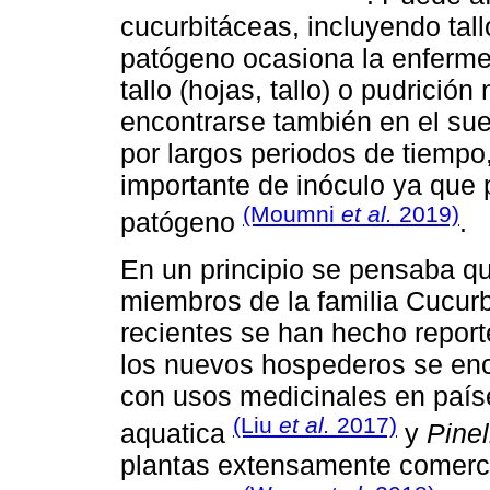
cucurbitáceas, incluyendo tallo
patógeno ocasiona la enferm
tallo (hojas, tallo) o pudrició
encontrarse también en el su
por largos periodos de tiempo
importante de inóculo ya que 
(Moumni
et al.
2019)
patógeno
.
En un principio se pensaba q
miembros de la familia Cucur
recientes se han hecho reporte
los nuevos hospederos se en
con usos medicinales en país
(Liu
et al.
2017)
aquatica
y
Pinel
plantas extensamente comerci