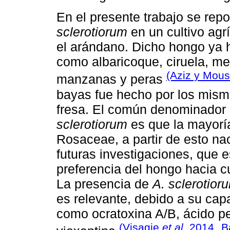
En el presente trabajo se rep
sclerotiorum
en un cultivo agr
el arándano. Dicho hongo ya h
como albaricoque, ciruela, mel
(Aziz y Mou
manzanas y peras
bayas fue hecho por los mismos
fresa. El común denominador 
sclerotiorum
es que la mayoría
Rosaceae, a partir de esto nac
futuras investigaciones, que e
preferencia del hongo hacia cu
La presencia de
A. sclerotior
es relevante, debido a su cap
como ocratoxina A/B, ácido pe
(Visagie
et al.
2014
B