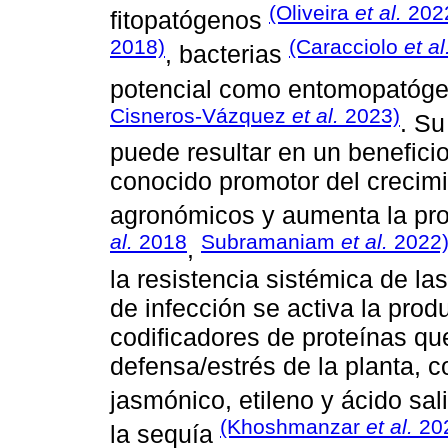
(Oliveira
et al.
202
fitopatógenos
2018)
(Caracciolo
et al
, bacterias
potencial como entomopatóg
Cisneros-Vázquez
et al.
2023)
. Su
puede resultar en un beneficio
conocido promotor del crecimi
agronómicos y aumenta la pro
al.
2018
Subramaniam
et al.
2022
,
la resistencia sistémica de la
de infección se activa la pro
codificadores de proteínas qu
defensa/estrés de la planta, 
jasmónico, etileno y ácido sal
(Khoshmanzar
et al.
20
la sequía