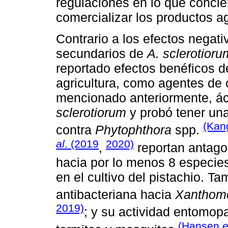
regulaciones en lo que concie
comercializar los productos a
Contrario a los efectos negati
secundarios de
A. sclerotioru
reportado efectos benéficos d
agricultura, como agentes de c
mencionado anteriormente, áci
sclerotiorum
y probó tener una 
(Kan
contra
Phytophthora
spp.
al
. (2019
2020)
,
reportan antag
hacia por lo menos 8 especie
en el cultivo del pistachio. 
antibacteriana hacia
Xanthom
2019)
; y su actividad entomop
(Hansen
e