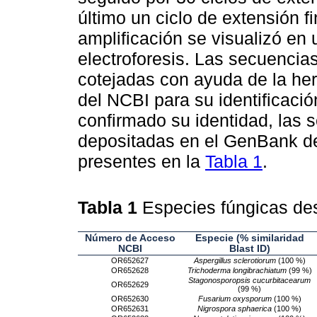
último un ciclo de extensión f
amplificación se visualizó en
electroforesis. Las secuencias
cotejadas con ayuda de la he
del NCBI para su identificaci
confirmado su identidad, las 
depositadas en el GenBank d
presentes en la
Tabla 1
.
Tabla 1
Especies fúngicas des
Número de Acceso
Especie (% similaridad
NCBI
Blast ID)
OR652627
Aspergillus sclerotiorum
(100 %)
OR652628
Trichoderma longibrachiatum
(99 %)
Stagonosporopsis cucurbitacearum
OR652629
(99 %)
OR652630
Fusarium oxysporum
(100 %)
OR652631
Nigrospora sphaerica
(100 %)