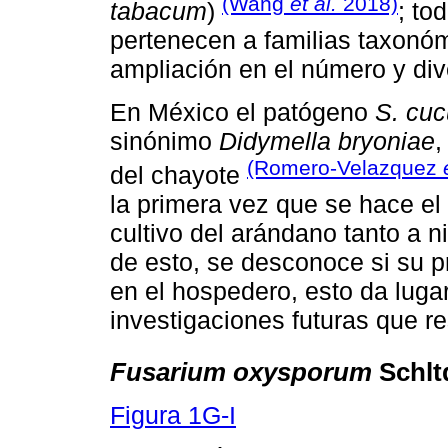
(Wang
et al.
2018)
tabacum
)
; to
pertenecen a familias taxonóm
ampliación en el número y di
En México el patógeno
S. cuc
sinónimo
Didymella bryoniae
,
(Romero-Velazquez
del chayote
la primera vez que se hace el 
cultivo del arándano tanto a 
de esto, se desconoce si su 
en el hospedero, esto da lugar
investigaciones futuras que r
Fusarium oxysporum
Schltd
Figura 1G-I