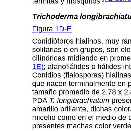
termitas y mosquitos
Trichoderma longibrachiat
Figura 1D-E
Conidióforos hialinos, muy rami
solitarias o en grupos, son e
cilíndricas midiendo en prom
1E)
; afanofiálides o fiálides 
Conidios (fialosporas) hialina
que nacen terminalmente en p
tamaño promedio de 2.78 x 2.
PDA
T. longibrachiatum
presen
amarillo brillante, dichas col
micelio como en el medio de c
presentes machas color verde