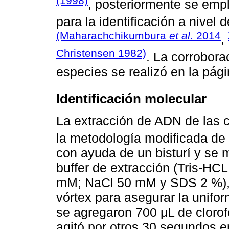
(1998)
, posteriormente se empl
para la identificación a nivel
(Maharachchikumbura
et al.
2014
,
Christensen 1982)
. La corrobora
especies se realizó en la pág
Identificación molecular
La extracción de ADN de las c
la metodología modificada de
con ayuda de un bisturí y se
buffer de extracción (Tris-HC
mM; NaCl 50 mM y SDS 2 %), 
vórtex para asegurar la unifo
se agregaron 700 μL de clorof
agitó por otros 30 segundos en