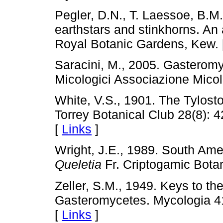
Pegler, D.N., T. Laessoe, B.M.
earthstars and stinkhorns. An a
Royal Botanic Gardens, Kew. 
Saracini, M., 2005. Gasteromy
Micologici Associazione Micol
White, V.S., 1901. The Tylost
Torrey Botanical Club 28(8):
[
Links
]
Wright, J.E., 1989. South Ame
Queletia
Fr. Criptogamic Botan
Zeller, S.M., 1949. Keys to th
Gasteromycetes. Mycologia 41
[
Links
]