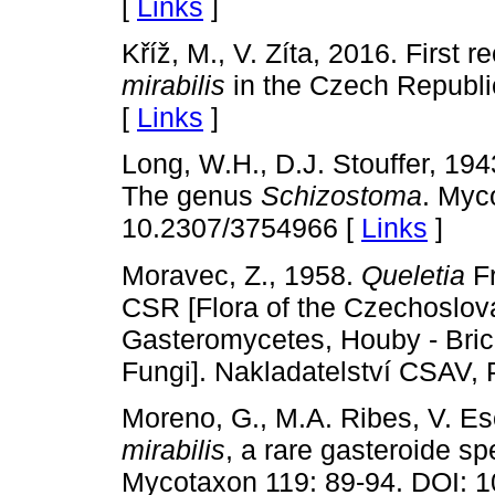
[
Links
]
Kříž, M., V. Zíta, 2016. First
mirabilis
in the Czech Republi
[
Links
]
Long, W.H., D.J. Stouffer, 194
The genus
Schizostoma
. Myc
10.2307/3754966 [
Links
]
Moravec, Z., 1958.
Queletia
Fr
CSR [Flora of the Czechoslova
Gasteromycetes, Houby - Bric
Fungi]. Nakladatelství CSAV, 
Moreno, G., M.A. Ribes, V. Es
mirabilis
, a rare gasteroide s
Mycotaxon 119: 89-94. DOI: 1