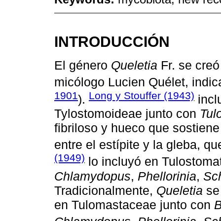
INTRODUCCIÓN
El género
Queletia
Fr. se cre
micólogo Lucien Quélet, indi
1901
Long y Stouffer (1943)
).
incl
Tylostomoideae junto con
Tul
fibriloso y hueco que sostiene
entre el estípite y la gleba, q
(1949)
lo incluyó en Tulostoma
Chlamydopus
,
Phellorinia
,
Sc
Tradicionalmente,
Queletia
se 
en Tulomastaceae junto con
B