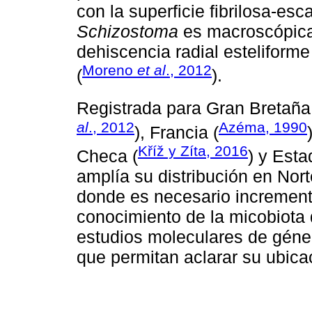
con la superficie fibrilosa-es
Schizostoma
es macroscópica
dehiscencia radial esteliform
Moreno
et al
., 2012
(
).
Registrada para Gran Bretaña
al
., 2012
Azéma, 1990
), Francia (
Kříž y Zíta, 2016
Checa (
) y Esta
amplía su distribución en Nor
donde es necesario increment
conocimiento de la micobiota 
estudios moleculares de gén
que permitan aclarar su ubica