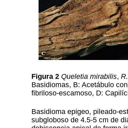
Figura 2
Queletia mirabilis
,
R.
Basidiomas, B: Acetábulo con 
fibriloso-escamoso, D: Capilí
Basidioma epigeo, pileado-est
subgloboso de 4.5-5 cm de diá