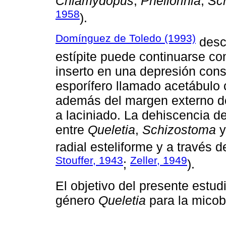
Chlamydopus
,
Phellorinia
,
Sc
1958
).
Domínguez de Toledo (1993)
descr
estípite puede continuarse co
inserto en una depresión con
esporífero llamado acetábul
además del margen externo de
a laciniado. La dehiscencia del
entre
Queletia
,
Schizostoma
radial esteliforme y a través 
Stouffer, 1943
Zeller, 1949
;
).
El objetivo del presente estudi
género
Queletia
para la micob