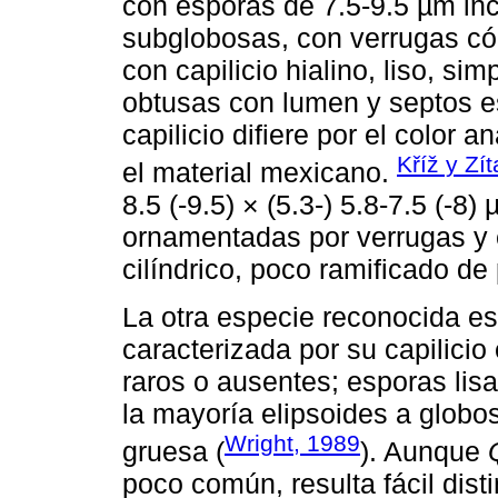
con esporas de 7.5-9.5 µm in
subglobosas, con verrugas cón
con capilicio hialino, liso, si
obtusas con lumen y septos e
capilicio difiere por el color 
Kříž y Zí
el material mexicano.
8.5 (-9.5) × (5.3-) 5.8-7.5 (-
ornamentadas por verrugas y e
cilíndrico, poco ramificado de
La otra especie reconocida e
caracterizada por su capilici
raros o ausentes; esporas lisas
la mayoría elipsoides a globo
Wright, 1989
gruesa (
). Aunque
poco común, resulta fácil dist