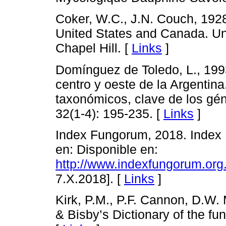
Coker, W.C., J.N. Couch, 192
United States and Canada. Uni
Chapel Hill. [
Links
]
Domínguez de Toledo, L., 19
centro y oeste de la Argentina.
taxonómicos, clave de los gé
32(1-4): 195-235. [
Links
]
Index Fungorum, 2018. Index
en: Disponible en:
http://www.indexfungorum.or
7.X.2018]. [
Links
]
Kirk, P.M., P.F. Cannon, D.W. 
& Bisby’s Dictionary of the fun