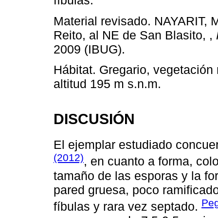
fíbulas.
Material revisado. NAYARIT, M
Reito, al NE de San Blasito, ,
2009 (IBUG).
Hábitat. Gregario, vegetación r
altitud 195 m s.n.m.
DISCUSIÓN
El ejemplar estudiado concuer
(2012)
, en cuanto a forma, col
tamaño de las esporas y la for
pared gruesa, poco ramificado,
Peg
fíbulas y rara vez septado.