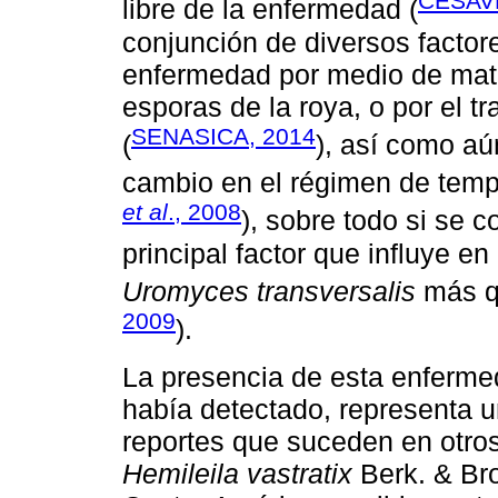
CESAV
libre de la enfermedad (
conjunción de diversos factor
enfermedad por medio de mate
esporas de la roya, o por el t
SENASICA, 2014
(
), así como aú
cambio en el régimen de tempe
et al
., 2008
), sobre todo si se 
principal factor que influye e
Uromyces transversalis
más q
2009
).
La presencia de esta enferm
había detectado, representa u
reportes que suceden en otro
Hemileila vastratix
Berk. & Bro