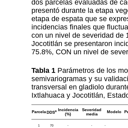
dos parcelas evaluadas de ca
presentó durante la etapa vege
etapa de espata que se expre
incidencias finales que fluctu
con un nivel de severidad de 
Jocotitlán se presentaron inc
75.8%, CON un nivel de sever
Tabla 1
Parámetros de los mo
semivariogramas y su validac
transversal en gladiolo durant
Ixtlahuaca y Jocotitlán, Esta
Incidencia
Severidad
a
Parcela
Modelo
P
DDS
(%)
media
1
70
-
-
-