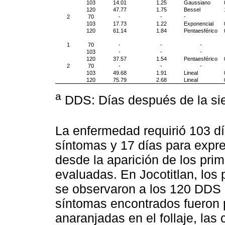
103
14.01
1.25
Gaussiano
120
47.77
1.75
Bessel
2
70
-
-
-
103
17.73
1.22
Exponencial
120
61.14
1.84
Pentaesférico
1
70
-
-
-
103
-
-
-
120
37.57
1.54
Pentaesférico
2
70
-
-
-
103
49.68
1.91
Lineal
120
75.79
2.68
Lineal
a
DDS: Días después de la si
La enfermedad requirió 103 día
síntomas y 17 días para expr
desde la aparición de los pri
evaluadas. En Jocotitlan, los
se observaron a los 120 DDS
síntomas encontrados fueron p
anaranjadas en el follaje, las