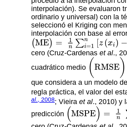
procedió a la interpolación c
interpolación). Se evaluaron t
ordinario y universal) con la 
seleccionó el Kriging con meno
interpolación con base al erro
1
n
M
E
=
[
(
)
(
)
∑
z
x
i
(
M
E
)
=
1
n
∑
i
=
1
n
[
z
x
i
-
z
~
(
x
i
)
]
=
1
i
n
cero (Cruz-Cardenas
et al
., 2
(
)
R
M
S
E
cuadrático medio
(
R
M
S
E
)
:
1
n
∑
i
=
1
n
[
z
x
i
-
z
~
que considera a un modelo d
regla práctica, el valor del es
al
., 2008
; Vieira
et al
., 2010) y
(
)
1
M
S
P
E
=
predicción
(
M
S
P
E
)
=
1
n
∑
i
=
1
n
M
E
σ
2
(
X
i
)
n
cero (Cruz-Cardenas
et al
., 2