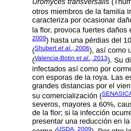
Uromyces transversalis
(Thume
otros miembros de la familia I
caracteriza por ocasionar daño
la flor, provoca fuertes daños
2009
) hasta una pérdias del 1
Shubert
et al
., 2006
(
), así como 
Valencia-Botin
et al
., 2013
(
). Su d
infectados así como por corm
con esporas de la roya. Las 
grandes distancias por el vient
SENASICA
su comercialización (
severos, mayores a 60%, causa
de la flor; si la infección oc
presentar una reducción en la c
USDA, 2009