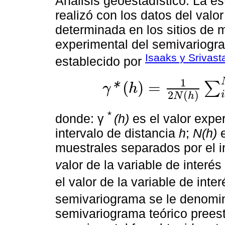
Análisis geoestadístico. La e
realizó con los datos del valo
determinada en los sitios de m
experimental del semivariogra
Isaaks y Srivast
establecido por
1
(
)
=
∑
*
γ
h
γ
*
h
=
1
2
N
h
∑
i
=
1
N
H
z
x
i
+
h
-
z
x
i
2
2
(
)
i
N
h
*
donde: γ
(h)
es el valor expe
intervalo de distancia
h
;
N(h)
e
muestrales separados por el i
v
alor de la variable de interé
el valor de la variable de int
semivariograma se le denomin
semivariograma teórico prees