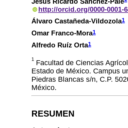
Jesús Ricardo Sánchez-Pale
http://orcid.org/0000-0001-
1
Álvaro Castañeda-Vildozola
1
Omar Franco-Mora
1
Alfredo Ruíz Orta
1
Facultad de Ciencias Agríco
Estado de México. Campus unive
Piedras Blancas s/n, C.P. 502
México.
RESUMEN