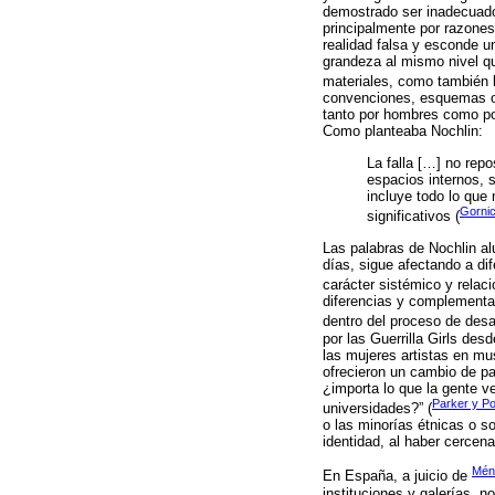
demostrado ser inadecuado,
principalmente por razones
realidad falsa y esconde u
grandeza al mismo nivel qu
materiales, como también
convenciones, esquemas o s
tanto por hombres como por 
Como planteaba Nochlin:
La falla […] no rep
espacios internos, 
incluye todo lo qu
Gornic
significativos (
Las palabras de Nochlin al
días, sigue afectando a di
carácter sistémico y relaci
diferencias y complementar
dentro del proceso de desarr
por las Guerrilla Girls des
las mujeres artistas en mu
ofrecieron un cambio de pa
¿importa lo que la gente ve
Parker y Po
universidades?” (
o las minorías étnicas o so
identidad, al haber cercena
Mén
En España, a juicio de
instituciones y galerías, n