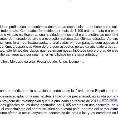
vidade profissional e econômica das artistas espanholas, com base nos resul
 todo o país. Com dados fornecidos por mais de 1,100 artistas, esta é a prim
icos e visuais na Espanha, sua atividade profissional e circunstâncias econômi
ntes do mercado de arte e a evolução histórica das últimas décadas. As ci
s mulheres foram contextualizadas e analisadas em comparação com aquelas
econômica espanhola. Além de oferecer aspectos gerais da atividade artísti
do, são fornecidos dados que reafirmam nossa hipótese sobre o grau de pre
nholas, agravada por sua menor visibilidade no sistema artístico.
Mulher; Mercado da arte; Precariedade; Crise; Economia
1
on a profundizar en la situación económica de los
artistas en España, sus re
ecesaria adaptación a una habitual situación de precariedad, agravada por la ac
Pérez Ibáñez 
o proyecto de investigación que fue publicado en febrero de 2017 (
tados globales de los datos aportados por 1,105 artistas en una encuesta, de
el conocimiento del sector artístico en nuestro país; se trata del primer estud
unto afecta la actual coyuntura económica del país a las y los creadores en