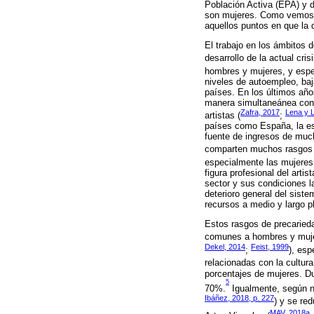
Población Activa (EPA) y de
son mujeres. Como vemos, l
aquellos puntos en que la 
El trabajo en los ámbitos 
desarrollo de la actual cri
hombres y mujeres, y espec
niveles de autoempleo, baja
países. En los últimos año
manera simultaneánea con l
Zafra, 2017
Lena y 
artistas (
;
países como España, la esp
fuente de ingresos de much
comparten muchos rasgos
especialmente las mujeres 
figura profesional del arti
sector y sus condiciones la
deterioro general del sist
recursos a medio y largo p
Estos rasgos de precaried
comunes a hombres y mujer
Dekel, 2014
Feist, 1999
;
), es
relacionadas con la cultur
porcentajes de mujeres. Du
5
70%.
Igualmente, según nu
Ibáñez, 2018, p. 227
) y se re
MAV, 2018a