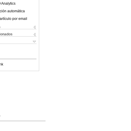
 Analytics
ción automática
artículo por email
s
cionados
nk
.