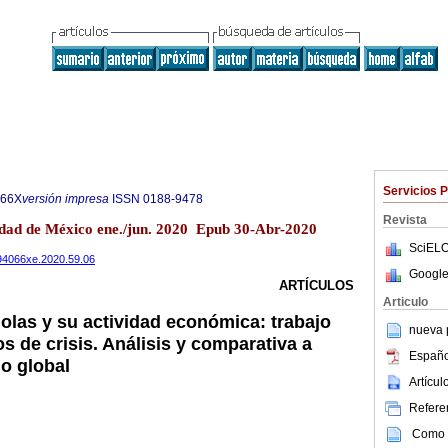
Servicios 
066X
versión impresa
ISSN
0188-9478
Revista
dad de México ene./jun. 2020 Epub 30-Abr-2020
SciELO
594066xe.2020.59.06
Google
ARTÍCULOS
Articulo
ñolas y su actividad económica: trabajo
nueva p
s de crisis. Análisis y comparativa a
Españo
io global
Artícu
Referen
Como c