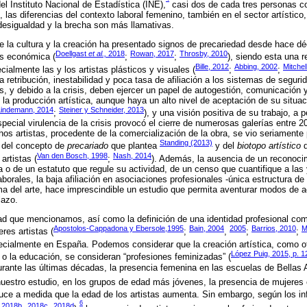
l Instituto Nacional de Estadística (INE),
casi dos de cada tres personas co
as diferencias del contexto laboral femenino, también en el sector artístico,
desigualdad y la brecha son más llamativas.
de la cultura y la creación ha presentado signos de precariedad desde hace 
Doellgast
et al.,
2018
Rowan, 2017
Throsby, 2010
sis económica (
;
;
), siendo esta una 
Bille, 2012
Abbing, 2002
Mitchel
ialmente las y los artistas plásticos y visuales (
;
;
 retribución, inestabilidad y poca tasa de afiliación a los sistemas de segurid
s, y debido a la crisis, deben ejercer un papel de autogestión, comunicación 
a producción artística, aunque haya un alto nivel de aceptación de su situa
Lindemann, 2014
Steiner y Schneider, 2013
;
), y una visión positiva de su trabajo, a 
ecial virulencia de la crisis provocó el cierre de numerosas galerías entre 2
os artistas, procedente de la comercialización de la obra, se vio seriamente
Standing (2013)
 del concepto de
precariado
que plantea
y del
biotopo artístico
d
Van den Bosch, 1998
Nash, 2014
artistas (
;
). Además, la ausencia de un reconocimi
sta o de un estatuto que regule su actividad, de un censo que cuantifique a las
borales, la baja afiliación en asociaciones profesionales -única estructura de 
ema del arte, hace imprescindible un estudio que permita aventurar modos de 
lazo.
ad que mencionamos, así como la definición de una identidad profesional com
Apostolos-Cappadona y Ebersole,1995
Bain, 2004
2005
Barrios, 2010
M
es artistas (
;
,
;
;
pecialmente en España. Podemos considerar que la creación artística, como 
López Puig, 2015, p. 1
a o la educación, se consideran “profesiones feminizadas” (
rante las últimas décadas, la presencia femenina en las escuelas de Bellas 
estro estudio, en los grupos de edad más jóvenes, la presencia de mujeres e
duce a medida que la edad de los artistas aumenta. Sin embargo, según los i
6
2018b
2018c
2018d