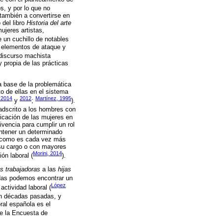
, y por lo que no
 también a convertirse en
 del libro
Historia del arte
ujeres artistas,
e un cuchillo de notables
 elementos de ataque y
l discurso machista
 propia de las prácticas
a base de la problemática
to de ellas en el sistema
 2014
2012
Martínez, 1995
y
;
).
adscrito a los hombres con
icación de las mujeres en
vencia para cumplir un rol
mantener un determinado
sí como es cada vez más
 su cargo o con mayores
Morini, 2014
ón laboral (
).
s trabajadoras
a las
hijas
das podemos encontrar un
López
ctividad laboral (
 en décadas pasadas, y
ral española es el
de la Encuesta de