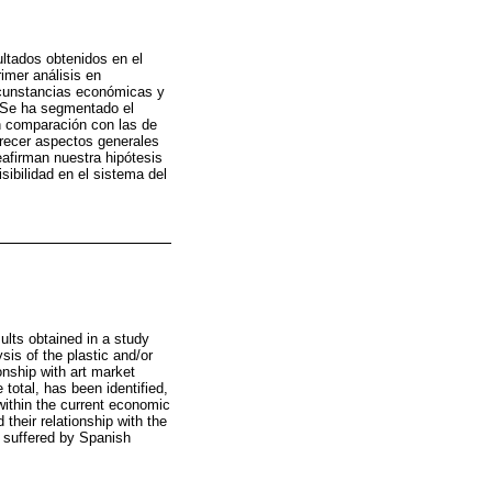
ultados obtenidos en el
rimer análisis en
ircunstancias económicas y
. Se ha segmentado el
en comparación con las de
frecer aspectos generales
eafirman nuestra hipótesis
sibilidad en el sistema del
ults obtained in a study
sis of the plastic and/or
onship with art market
total, has been identified,
within the current economic
 their relationship with the
y suffered by Spanish