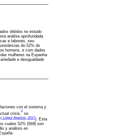
tados obtidos no estudo
eira análise aprofundada
cas e laborais, seu
rcunstâncias do 52% do
 dos homens, e com dados
ca das mulheres na Espanha
cariedade e desigualdade
laciones con el sistema y
2
tual crisis,
se
y López-Aparicio, 2017
). Esta
 los cuales 52% (569) son
io y análisis en
 España.