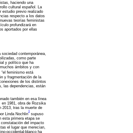
tistas, haciendo una
ollo cultural español. La
 estudio previo realizado
encias respecto a los datos
 nuevas teorías feministas
tículo profundizará en
os aportados por ellas
 la sociedad contemporánea,
bilizadas, como parte
l y político que ha
e muchos ámbitos y con
, “el feminismo está
ón y fragmentación de la
 conexiones de los distintos
tos, las dependencias, están
cionado también en esa línea
,
en 1981, obra de Rozsika
n 2013, tras la muerte de
3
or Linda Nochlin
supuso
En esta primera etapa se
 constatación del impacto
stas el lugar que merecían,
lino-occidental-blanco ha