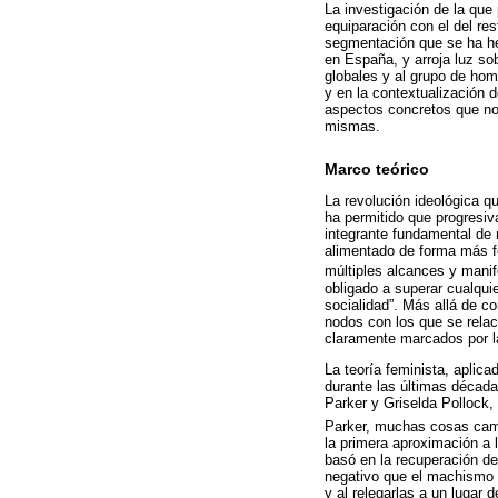
La investigación de la que 
equiparación con el del res
segmentación que se ha hec
en España, y arroja luz sob
globales y al grupo de hom
y en la contextualización d
aspectos concretos que nos 
mismas.
Marco teórico
La revolución ideológica q
ha permitido que progresiv
integrante fundamental de
alimentado de forma más f
múltiples alcances y manif
obligado a superar cualqui
socialidad”. Más allá de co
nodos con los que se relacio
claramente marcados por l
La teoría feminista, aplica
durante las últimas década
Parker y Griselda Pollock, 
Parker, muchas cosas cambi
la primera aproximación a 
basó en la recuperación d
negativo que el machismo in
y al relegarlas a un lugar 