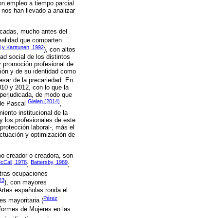
n empleo a tiempo parcial
 nos han llevado a analizar
décadas, mucho antes del
realidad que comparten
l y Karttunen, 1992
), con altos
ad social de los distintos
y promoción profesional de
ción y de su identidad como
pesar de la precariedad. En
010 y 2012, con lo que la
 perjudicada, de modo que
Gielen (2014)
e Pascal
,
ento institucional de la
 y los profesionales de este
protección laboral-, más el
actuación y optimización de
o creador o creadora, son
cCall, 1978
Battersby, 1989
;
;
otras ocupaciones
23
), con mayores
Artes españolas ronda el
Pérez
s mayoritaria (
nformes de Mujeres en las