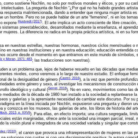
 como sostiene Nochlin, no solo por motivos morales y éticos, y por su caráct
 intelectuales. La pregunta de Nochlin “¿Por qué no ha habido grandes artis
na respuesta malintencionada, dando a entender que ninguna mujer artista es
e un hombre. Pero no se puede hablar de un arte “femenino”, ni en los temas n
Hustvedt (2017)
 lo expone
. El arte implica un acto consciente de libre creación,
istemas preestablecidos, desarrollados mediante la enseñanza, el aprendizaj
mujeres. La diferencia no radica en la propia práctica artística, ni en su for
osa en nuestras estrellas, nuestras hormonas, nuestros ciclos menstruales o 
sino en nuestras instituciones y en nuestra educación; educación entendida 
e nos ocurre desde el momento en que entramos en este mundo de símbolos, 
k y Moran, 1971: 483
; las traducciones son nuestras).
uden a un problema que, lejos de haberse resuelto en las décadas que median
ferentes niveles, como veremos a lo largo de nuestro estudio. El enfoque femin
Castro, 2016
onal de la desigualdad de género (
), a la vez que permite profundiz
iedades entre género y sexo, al investigar los mecanismos de construcción d
Serret, 2018
ollo ideológico y cultural (
). No en vano, movimientos como las d
de mediados de la década de 1980 han instado a la sociedad a replantearse la i
seos y galerías y la apremiante necesidad de cambiar este discurso. Por su p
radigma en la línea iniciada por Nochlin, expusieron una pregunta y dieron un
a y conozca en los museos, las galerías de arte, los libros de historia del art
llock, 2013, p. XXVII
). Para ellas, en efecto importa; una cultura segregada, limi
ciales están marginadas, ofrece ante la sociedad una imagen parcial, irreal, 
do la visión plural e integradora de una sociedad variada y singular que cons
dez (2010)
, el canon que provoca una infrarepresentación de mujeres en las 
o se soluciona con cuotas ni con una discriminación positiva; la autora coinci