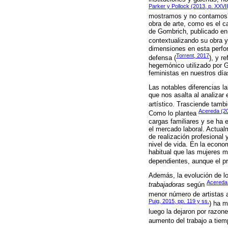
Parker y Pollock (2013, p. XXVII
mostramos y no contamos”. 
obra de arte, como es el c
de Gombrich, publicado en 
contextualizando su obra y 
dimensiones en esta perfo
Torrent, 2017
defensa (
), y r
hegemónico utilizado por G
feministas en nuestros día
Las notables diferencias l
que nos asalta al analizar 
artístico. Trasciende tambi
Acereda (2
Como lo plantea
cargas familiares y se ha 
el mercado laboral. Actual
de realización profesional 
nivel de vida. En la econo
habitual que las mujeres 
dependientes, aunque el pr
Además, la evolución de l
Acereda 
trabajadoras
según
menor número de artistas 
Puig, 2015, pp. 119 y ss.
) ha m
luego la dejaron por razone
aumento del trabajo a tiem