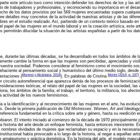
parte este artículo tuvo como intención defender los derechos de los y las ar
to de trabajadores y profesionales, y reconociendo su importancia en el desarr
ho de los datos provistos por las 569 mujeres encuestadas supera cualquier
re detalles muy concretos de la actividad de nuestras artistas y de las difer
bres en el estudio realizado. Así, partiendo de un contexto teórico basado en
el papel de las mujeres en el mundo laboral y en la creación artística, este ar
permitirán dilucidar la situación de las artistas españolas a partir de los dat
ue, durante las últimas décadas, se ha desarrollado en todos los ámbitos de
amente cambie la forma en que las mujeres son percibidas, apreciadas y visi
 nuestra sociedad. Podemos considerar al feminismo como el movimiento socia
ehaciente al pensamiento social y humanístico del último medio siglo, desd
Moreno y Alcántara, 2018
Morini (2014, p. 197)
estaciones (
). En palabras de Cristina
er circuito autorreferencial que aparezca detrás de los procesos de feminizaci
nsideraciones teóricas, el relato del papel de las mujeres en la sociedad, las
na, los ámbitos de la familia, el trabajo, el territorio, la militancia, los afec
a actividad de los nuevos feminismos.
da a la identificación y al reconocimiento de las mujeres en el arte, ha evolu
s. Desde la primera publicación de
Old Mistresses: Women, Art and Ideology
referencia fundamental en la crítica sobre arte y género, hasta su reedición e
aron. El intento iniciado al comienzo de la década de 1970 principalmente p
la historia del arte desde un enfoque feminista, hasta entonces inexistente. 
e nombres olvidados de mujeres que reclamaban su espacio y en la necesaria
stitucional había provocado a lo largo de la historia, al negar a aquellas arti
de amateurismo y práctica doméstica. En la historia del arte, el modelo mascu