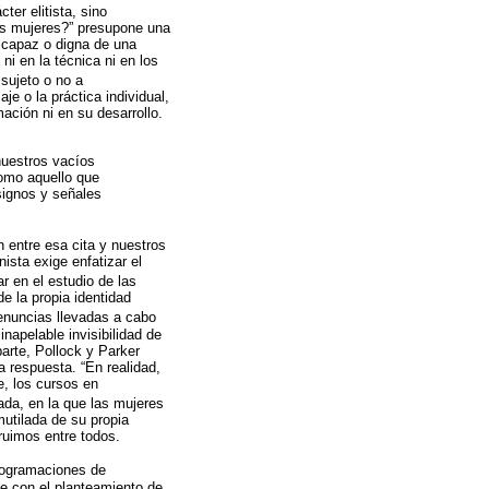
er elitista, sino
tas mujeres?” presupone una
 capaz o digna de una
i en la técnica ni en los
 sujeto o no a
e o la práctica individual,
mación ni en su desarrollo.
nuestros vacíos
como aquello que
signos y señales
 entre esa cita y nuestros
ista exige enfatizar el
ar en el estudio de las
e la propia identidad
enuncias llevadas a cabo
napelable invisibilidad de
arte, Pollock y Parker
a respuesta. “En realidad,
e, los cursos en
tada, en la que las mujeres
mutilada de su propia
truimos entre todos.
programaciones de
de con el planteamiento de