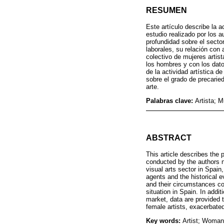
RESUMEN
Este artículo describe la a
estudio realizado por los a
profundidad sobre el secto
laborales, su relación con
colectivo de mujeres artis
los hombres y con los dat
de la actividad artística 
sobre el grado de precarie
arte.
Palabras clave:
Artista; 
ABSTRACT
This article describes the 
conducted by the authors na
visual arts sector in Spain
agents and the historical e
and their circumstances co
situation in Spain. In addit
market, data are provided 
female artists, exacerbated 
Key words:
Artist; Woman