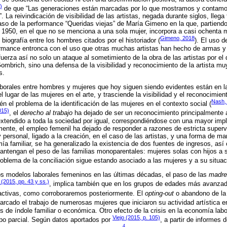
)
de que “Las generaciones están marcadas por lo que mostramos y contamos
La reivindicación de visibilidad de las artistas, negada durante siglos, llega
aso de la performance “Queridas viejas” de María Gimeno en la que, partiendo
1950, en el que no se menciona a una sola mujer, incorpora a casi ochenta m
Gimeno, 2018
biografía entre los hombres citados por el historiador (
). El uso d
rmance entronca con el uso que otras muchas artistas han hecho de armas y
efuerza así no solo un ataque al sometimiento de la obra de las artistas por e
ombrich, sino una defensa de la visibilidad y reconocimiento de la artista muy
s.
aborales entre hombres y mujeres que hoy siguen siendo evidentes están en l
el lugar de las mujeres en el arte, y trasciende la visibilidad y el reconocimien
Nash,
én el problema de la identificación de las mujeres en el contexto social (
015)
, el
derecho al trabajo
ha dejado de ser un reconocimiento principalmente 
extendido a toda la sociedad por igual, correspondiéndose con una mayor impl
mente, el empleo femenil ha dejado de responder a razones de estricta supervi
y personal, ligado a la creación, en el caso de las artistas, y una forma de 
mía familiar, se ha generalizado la existencia de dos fuentes de ingresos, a
mantengan el peso de las familias monoparentales: mujeres solas con hijos a
oblema de la conciliación sigue estando asociado a las mujeres y a su situaci
os modelos laborales femeninos en las últimas décadas, el paso de las
madre
(2015, pp. 43 y ss.)
, implica también que en los grupos de edades más avanza
activas, como corroboraremos posteriormente. El
opting-out
o abandono de la a
arcado el trabajo de numerosas mujeres que iniciaron su actividad artística
s de índole familiar o económica. Otro efecto de la crisis en la economía labo
Viejo (2015, p. 105)
po parcial. Según datos aportados por
, a partir de informes 
4