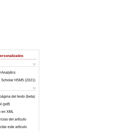
Personalizados
 Analytics
 Scholar H5M5 (
2021
)
ágina del texto (beta)
l (pdf)
lo en XML
cias del artículo
itar este artículo