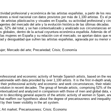
ctividad profesional y económica de las artistas españolas, a partir de los res
utores a nivel nacional con datos provistos por más de 1,100 artistas. Es el p
r de artistas plásticas/os y visuales en España, su actividad profesional y c
 agentes del mercado del arte y la evolución histórica de las últimas décadas
tas, 52% del total, y se han contextualizado y analizado sus circunstancias 
os globales, dentro de la actual coyuntura económica española. Además de o
de las mujeres en España y su relación con el mercado, se aportan datos que r
dad y desigualdad que sufren las artistas españolas, agravada por su menor vi
Mujer; Mercado del arte; Precariedad; Crisis; Economía
professional and economic activity of female Spanish artists, based on the res
tionwide with data provided by over 1,100 artists. It is the first in-depth analy
, their professional activity and economic and work circumstances, their relati
volution in recent decades. The group of female artists, comprising 52% of the 
ntextualized and analyzed in comparison with those of men and global data, 
ion to describing general aspects of the artistic activity of women in Spain, and
that reaffirm our hypothesis about the degree of precariousness and inequalit
by their lower visibility in the art system.
; Art market; Precariousness; Crisis; Economy