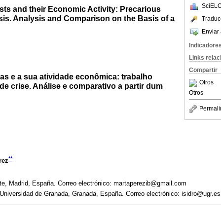
SciELO
ts and their Economic Activity: Precarious
sis. Analysis and Comparison on the Basis of a
Traduc
Enviar 
Indicadore
Links rela
Compartir
as e a sua atividade econômica: trabalho
Otros
e crise. Análise e comparativo a partir dum
Otros
Permali
**
rez
nte, Madrid, España. Correo electrónico: martaperezib@gmail.com
Universidad de Granada, Granada, España. Correo electrónico: isidro@ugr.es