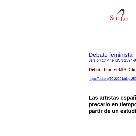
Debate feminista
versión On-line
ISSN
2594-
Debate fem. vol.59 Ciu
https://doi.org/10.22201/cieg.2
Las artistas espa
precario en tiempo
partir de un estud