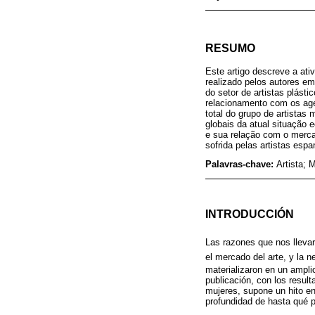
RESUMO
Este artigo descreve a ati
realizado pelos autores em
do setor de artistas plást
relacionamento com os age
total do grupo de artista
globais da atual situação 
e sua relação com o merca
sofrida pelas artistas espa
Palavras-chave:
Artista; 
INTRODUCCIÓN
Las razones que nos llevar
el mercado del arte, y la n
materializaron en un ampli
publicación, con los resul
mujeres, supone un hito en 
profundidad de hasta qué p