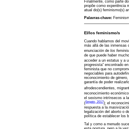
Finalmente, como parte do
propõe como experiência m
atual do(s) feminismo(s) ar
Palavras-chave:
Feminism
El/los feminismo/s
Cuando hablamos del movim
más allá de las inmensas d
enunciación de
los femini
de que puede haber muchos
acceder a un estatus y a u
progresista” encontrado en 
feminista que no compromet
negociables para autodefini
reconocimiento de género, r
garantía de poder realizarl
afrodescendientes, migran
reconocimiento económico y
el sexismo intrínsecos a l
Segato, 2017
(
); el reconocim
respuesta a la
masivizació
legalización del aborto o 
política de establecer los 
Tal y como a menudo suced
esta postura, pero a la ve