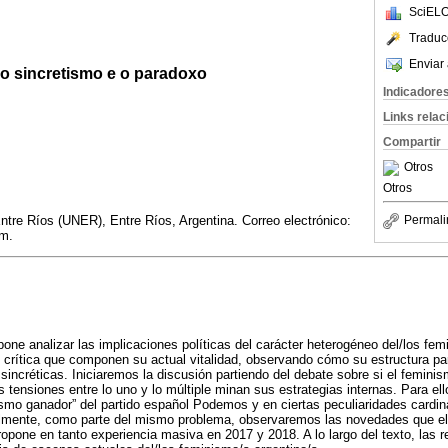
SciELO
Traduc
Enviar 
 o sincretismo e o paradoxo
Indicadore
Links rela
Compartir
Otros
Otros
ntre Ríos (UNER), Entre Ríos, Argentina. Correo electrónico:
Permali
m.
opone analizar las implicaciones políticas del carácter heterogéneo del/los fe
 crítica que componen su actual vitalidad, observando cómo su estructura pa
sincréticas. Iniciaremos la discusión partiendo del debate sobre si el femini
 tensiones entre lo uno y lo múltiple minan sus estrategias internas. Para el
smo ganador” del partido español Podemos y en ciertas peculiaridades cardina
almente, como parte del mismo problema, observaremos las novedades que el
ropone en tanto experiencia masiva en 2017 y 2018. A lo largo del texto, las r