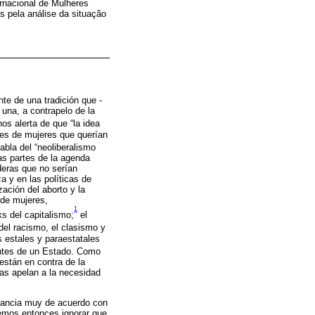
rnacional de Mulheres
 pela análise da situação
te de una tradición que -
una, a contrapelo de la
nos alerta de que “la idea
les de mujeres que querían
abla del “neoliberalismo
las partes de la agenda
deras que no serían
a y en las políticas de
zación del aborto y la
 de mujeres,
1
s del capitalismo;
el
del racismo, el clasismo y
s estales y paraestatales
tantes de un Estado. Como
están en contra de la
ras apelan a la necesidad
stancia muy de acuerdo con
demos entonces ignorar que