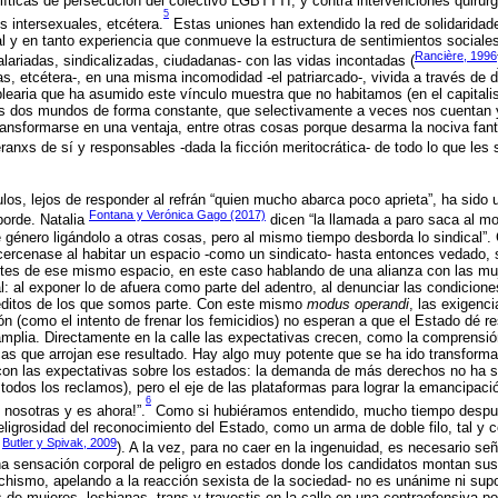
líticas de persecución del colectivo LGBTTTI, y contra intervenciones quirú
5
s intersexuales, etcétera.
Estas uniones han extendido la red de solidaridad
l y en tanto experiencia que conmueve la estructura de sentimientos sociales
Rancière, 1996
ariadas, sindicalizadas, ciudadanas- con las vidas incontadas (
as, etcétera-, en una misma incomodidad -el patriarcado-, vivida a través de d
earia que ha asumido este vínculo muestra que no habitamos (en el capitalis
os dos mundos de forma constante, que selectivamente a veces nos cuentan 
ransformarse en una ventaja, entre otras cosas porque desarma la nociva fant
ranxs de sí y responsables -dada la ficción meritocrática- de todo lo que les 
ulos, lejos de responder al refrán “quien mucho abarca poco aprieta”, ha sido
Fontana y Verónica Gago (2017)
borde. Natalia
dicen “la llamada a paro saca al mo
e género ligándolo a otras cosas, pero al mismo tiempo desborda lo sindical”. 
cercenase al habitar un espacio -como un sindicato- hasta entonces vedado, 
ímites de ese mismo espacio, en este caso hablando de una alianza con las m
al: al exponer lo de afuera como parte del adentro, al denunciar las condicion
réditos de los que somos parte. Con este mismo
modus operandi
, las exigenc
n (como el intento de frenar los femicidios) no esperan a que el Estado dé 
mplia. Directamente en la calle las expectativas crecen, como la comprensi
cas que arrojan ese resultado. Hay algo muy potente que se ha ido transform
r con las expectativas sobre los estados: la demanda de más derechos no ha 
todos los reclamos), pero el eje de las plataformas para lograr la emancipaci
6
 nosotras y es ahora!”.
Como si hubiéramos entendido, mucho tiempo despué
eligrosidad del reconocimiento del Estado, como un arma de doble filo, tal y
Butler y Spivak, 2009
;
). A la vez, para no caer en la ingenuidad, es necesario se
a sensación corporal de peligro en estados donde los candidatos montan su
hismo, apelando a la reacción sexista de la sociedad- no es unánime ni su
 de mujeres, lesbianas, trans y travestis en la calle en una contraofensiva po