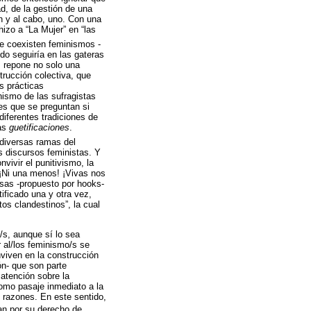
ad, de la gestión de una
fin y al cabo, uno. Con una
hizo a “La Mujer” en “las
ue coexisten feminismos -
do seguiría en las gateras
s repone no solo una
strucción colectiva, que
s prácticas
nismo de las sufragistas
es que se preguntan si
diferentes tradiciones de
las
guetificaciones
.
 diversas ramas del
s discursos feministas. Y
ivir el punitivismo, la
 “¡Ni una menos! ¡Vivas nos
asas -propuesto por hooks-
tificado una y otra vez,
os clandestinos”, la cual
/s, aunque sí lo sea
 al/los feminismo/s se
viven en la construcción
ón- que son parte
 atención sobre la
como pasaje inmediato a la
s razones. En este sentido,
an por su derecho de