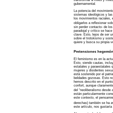
gubernamental.
La potencia del movimiento 
sistemas ideológicos y las 
los movimientos raciales, e
obligarlos a reflexionar so
sin perder contacto- de lo
paradojal y crítico se hac
clave. Esto, lejos de ser u
sobre el trotskismo y sost
quiere y busca su propia 
Pretensiones hegemón
El feminismo es en la actua
Esto, siendo cautas, incluy
estatales y paraestatales 
mujeres y disidentes sexua
está sostenido por el patri
beldades gozosas. Esto no 
hemos descrito en el punto
confort, aunque claramente
del “neoliberalismo desde a
están particularmente cons
este contexto, el pensamie
derechas) también se ha a
este artículo, nos gustaría