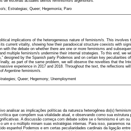
s de escenas actuales del/los feminismo/s argentino/s.
o/s; Estrategias; Queer; Hegemonía; Paro
olitical implications of the heterogeneous nature of feminism/s. This involves
its current vitality, showing how their paradoxical structure coexists with signi
on with the debate on whether there are one or more feminisms and subseque
nd multiple feminism/s undermine their internal strategies. To this end, we wi
,” designed by the Spanish party Podemos and on certain key peculiarities of
nally, as part of the same problem, we will observe the novelties that the In
assive experience in 2017 and 2018. Throughout the text, the reflections wi
 of Argentine feminism/s.
Strategies; Queer; Hegemony; Unemployment
ivo analisar as implicações políticas da natureza heterogênea do(s) feminismo
 crítica que compõem sua vitalidade atual, e observando como sua estrutura
ignificativas. A discussão começa com debate sobre se o feminismo é um ou m
o um e o múltiplo minam suas estratégias internas. Para isso, pararemos na
tido espanhol Podemos e em certas peculiaridades cardinais da ligação entr