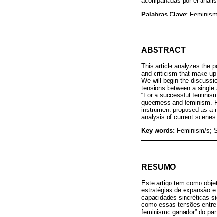
acompañadas por el análisi
Palabras Clave:
Feminism
ABSTRACT
This article analyzes the p
and criticism that make up 
We will begin the discussi
tensions between a single a
“For a successful feminism
queerness and feminism. Fi
instrument proposed as a m
analysis of current scenes
Key words:
Feminism/s; 
RESUMO
Este artigo tem como objet
estratégias de expansão e
capacidades sincréticas s
como essas tensões entre 
feminismo ganador” do par