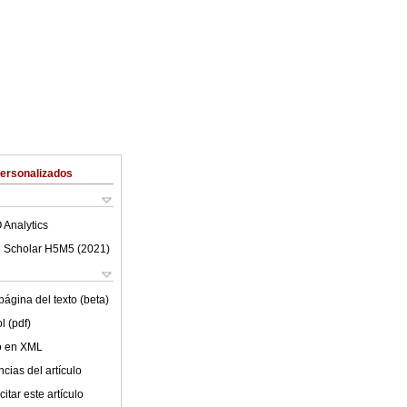
Personalizados
 Analytics
 Scholar H5M5 (
2021
)
ágina del texto (beta)
l (pdf)
lo en XML
cias del artículo
itar este artículo