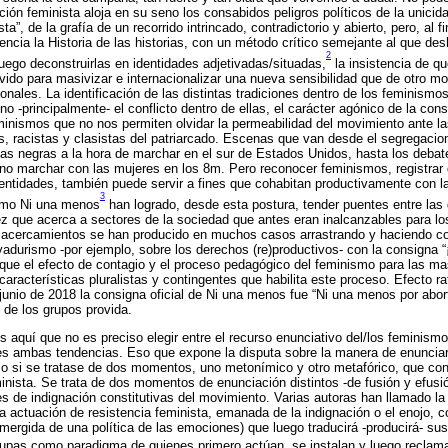
ción feminista aloja en su seno los consabidos peligros políticos de la unicid
ta”, de la grafía de un recorrido intrincado, contradictorio y abierto, pero, al 
erencia la Historia de las historias, con un método crítico semejante al que des
2
luego deconstruirlas en identidades adjetivadas/situadas,
la insistencia de q
rvido para masivizar e internacionalizar una nueva sensibilidad que de otro mo
onales. La identificación de las distintas tradiciones dentro de los feminismo
ino -principalmente- el conflicto dentro de ellas, el carácter agónico de la con
minismos que no nos permiten olvidar la permeabilidad del movimiento ante la
s, racistas y clasistas del patriarcado. Escenas que van desde el segregacio
tas negras a la hora de marchar en el sur de Estados Unidos, hasta los debat
 no marchar con las mujeres en los 8m. Pero reconocer feminismos, registrar 
identidades, también puede servir a fines que cohabitan productivamente con 
3
omo Ni una menos
han logrado, desde esta postura, tender puentes entre las
z que acerca a sectores de la sociedad que antes eran inalcanzables para lo
s acercamientos se han producido en muchos casos arrastrando y haciendo conv
ervadurismo -por ejemplo, sobre los derechos (re)productivos- con la consigna
que el efecto de contagio y el proceso pedagógico del feminismo para las m
características pluralistas y contingentes que habilita este proceso. Efecto ra
 junio de 2018 la consigna oficial de Ni una menos fue “Ni una menos por abort
 de los grupos provida.
aquí que no es preciso elegir entre el recurso enunciativo del/los feminismo
tes ambas tendencias. Eso que expone la disputa sobre la manera de enunciar
 si se tratase de dos momentos, uno metonímico y otro metafórico, que con
nista. Se trata de dos momentos de enunciación distintos -de fusión y efusi
es de indignación constitutivas del movimiento. Varias autoras han llamado la
 la actuación de resistencia feminista, emanada de la indignación o el enojo, 
 emergida de una política de las emociones) que luego traducirá -producirá- su
upas como paradigma de quienes primero actúan, se instalan y luego reclam