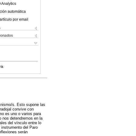
 Analytics
ción automática
artículo por email
s
cionados
nk
minismo/s. Esto supone las
radojal convive con
smo es uno o varios para
lo nos detendremos en la
les del vínculo entre lo
 instrumento del Paro
eflexiones serán