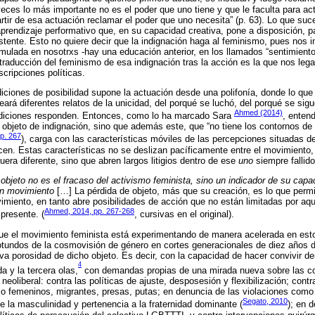
veces lo más importante no es el poder que uno tiene y que le faculta para ac
artir de esa actuación reclamar el poder que uno necesita” (p. 63). Lo que su
rendizaje performativo que, en su capacidad creativa, pone a disposición, pa
stente. Esto no quiere decir que la indignación haga al feminismo, pues nos 
mulada en nosotrxs -hay una educación anterior, en los llamados “sentimient
a/traducción del feminismo de esa indignación tras la acción es la que nos leg
cripciones políticas.
iciones de posibilidad supone la actuación desde una polifonía, donde lo que 
reará diferentes relatos de la unicidad, del porqué se luchó, del porqué se sig
Ahmed (2014)
adiciones responden. Entonces, como lo ha marcado Sara
, enten
 objeto de indignación, sino que además este, que “no tiene los contornos de
p. 267
), carga con las características móviles de las percepciones situadas 
acen. Estas características no se deslizan pacíficamente entre el movimiento
fuera diferente, sino que abren largos litigios dentro de ese
uno
siempre fallid
 objeto no es el fracaso del activismo feminista, sino un indicador de su cap
en movimiento
[…] La pérdida de objeto, más que su creación, es lo que perm
imiento, en tanto abre posibilidades de acción que no están limitadas por aqu
Ahmed, 2014, pp. 267-268
presente. (
, cursivas en el original).
ue el movimiento feminista está experimentando de manera acelerada en esto
otundos de la cosmovisión de género en cortes generacionales de diez años de
va porosidad de dicho objeto. Es decir, con la capacidad de hacer convivir d
4
a y la tercera olas,
con demandas propias de una mirada nueva sobre las 
eoliberal: contra las políticas de ajuste, desposesión y flexibilización; cont
 femeninos, migrantes, presas, putas; en denuncia de las violaciones como 
Segato, 2010
e la masculinidad y pertenencia a la fraternidad dominante (
); en 