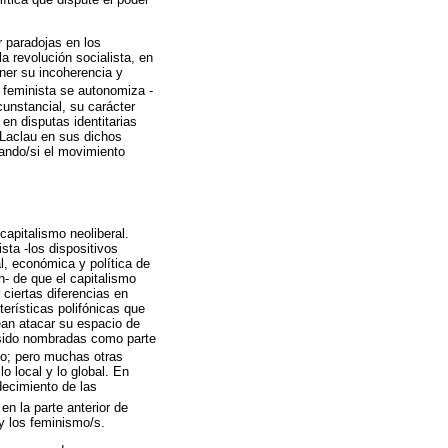
r paradojas en los
a revolución socialista, en
oner su incoherencia y
 feminista se autonomiza -
cunstancial, su carácter
en disputas identitarias
o Laclau en sus dichos
uando/si el movimiento
capitalismo neoliberal.
sta -los dispositivos
l, económica y política de
n- de que el capitalismo
 ciertas diferencias en
erísticas polifónicas que
ean atacar su espacio de
n sido nombradas como parte
to; pero muchas otras
o local y lo global. En
decimiento de las
en la parte anterior de
 y los feminismo/s.