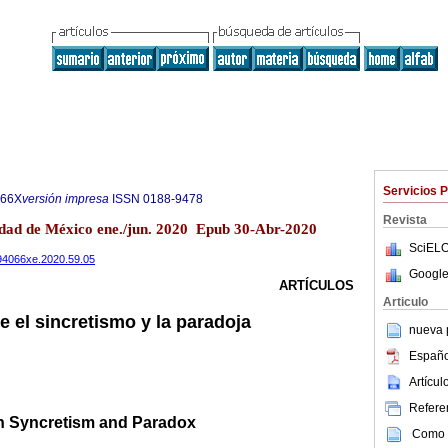
Servicios 
066X
versión impresa
ISSN
0188-9478
Revista
dad de México ene./jun. 2020 Epub 30-Abr-2020
SciELO
594066xe.2020.59.05
Google
ARTÍCULOS
Articulo
 el sincretismo y la paradoja
nueva p
Españo
Artícu
Referen
n Syncretism and Paradox
Como c