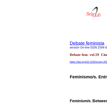
Debate feminista
versión On-line
ISSN
2594-
Debate fem. vol.59 Ciu
https://doi.org/10.22201/cieg.2
Feminismo/s. Entre
Feminism/s. Betwee