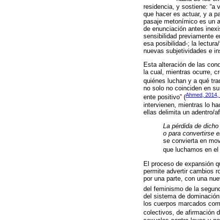
residencia, y sostiene: “a 
que hacer es actuar, y a p
pasaje metonímico es un ap
de enunciación antes inexi
sensibilidad previamente e
esa posibilidad-; la lectur
nuevas subjetividades e ins
Esta alteración de las cond
la cual, mientras ocurre, c
quiénes luchan y a qué tr
no solo no coinciden en su
Ahmed, 2014, 
ente positivo” (
intervienen, mientras lo h
ellas delimita un adentro/a
La pérdida de dicho
o para convertirse 
se convierta en mov
que luchamos en el 
El proceso de expansión q
permite advertir cambios r
por una parte, con una nue
del feminismo de la segund
del sistema de dominación n
los cuerpos marcados como
colectivos, de afirmación d