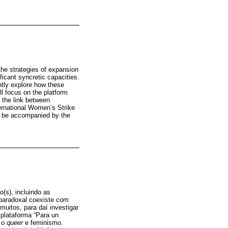
 the strategies of expansion
ficant syncretic capacities.
ntly explore how these
ll focus on the platform
 the link between
ternational Women’s Strike
ll be accompanied by the
(s), incluindo as
 paradoxal coexiste com
uitos, para daí investigar
 plataforma “Para un
e o
queer
e feminismo.