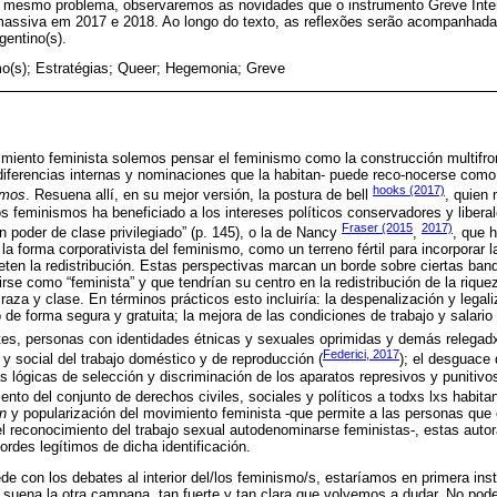
 mesmo problema, observaremos as novidades que o instrumento Greve Inte
assiva em 2017 e 2018. Ao longo do texto, as reflexões serão acompanhadas
gentino(s).
o(s); Estratégias; Queer; Hegemonia; Greve
iento feminista solemos pensar el feminismo como la construcción multifron
iferencias internas y nominaciones que la habitan- puede reco-nocerse como 
hooks (2017)
smos
. Resuena allí, en su mejor versión, la postura de bell
, quien 
 feminismos ha beneficiado a los intereses políticos conservadores y libera
Fraser (2015
2017)
n poder de clase privilegiado” (p. 145), o la de Nancy
,
, que h
la forma corporativista del feminismo, como un terreno fértil para incorporar 
en la redistribución. Estas perspectivas marcan un borde sobre ciertas ban
rse como “feminista” y que tendrían su centro en la redistribución de la riquez
aza y clase. En términos prácticos esto incluiría: la despenalización y legali
o de forma segura y gratuita; la mejora de las condiciones de trabajo y salario
tes, personas con identidades étnicas y sexuales oprimidas y demás relegadx
Federici, 2017
 social del trabajo doméstico y de reproducción (
); el desguace 
as lógicas de selección y discriminación de los aparatos represivos y punitivo
iento del conjunto de derechos civiles, sociales y políticos a todxs lxs habi
n
y popularización del movimiento feminista -que permite a las personas que 
del reconocimiento del trabajo sexual autodenominarse feministas-, estas auto
bordes legítimos de dicha identificación.
e con los debates al interior del/los feminismo/s, estaríamos en primera in
z suena la otra campana, tan fuerte y tan clara que volvemos a dudar. No po