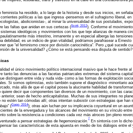
feminista ha residido, a lo largo de la historia y desde sus inicios, en señala
corrientes políticas a las que ingresa -pensemos en el sufragismo liberal, en l
cologistas, abolicionistas-, al minar la universalidad de sus postulados, exp
Scott, 2012
bre las faltas que anidan en sus certezas (
). Conforme el movimiento
s sistemas ideológicos y movimientos con los que teje alianzas de manera cir
e paulatinamente más intestino, inmanente y en especial alberga las tensiones 
na debilidad, es un indicio de gran vitalidad; podríamos parafrasear a Ernest
ener que “el feminismo crece por división cariocinética”. Pero ¿qué sucede c
versión de la universalidad? ¿Cómo se está pensando esa disputa de sentido?
icas
lidad el único movimiento político internacional masivo que le hace frente al 
e tanto las denuncias a las facetas patriarcales extremas del sistema capitali
que distinguen entre vida y nuda vida- como a las formas de explotación socia
les. Si somos optimistas, esto también supone el diagnóstico -minoritario aú
arcado, más allá de que el capital posea la alucinante habilidad de transformar
quiere decir que componentes tan diversos de un movimiento, con las caract
 anterior, sean de hecho anticapitalistas. Muchas de sus integrantes no plan
 no estén tan cómodas allí; otras intentan subsistir con estrategias que ha
Gago, 2014
bajo” (
); otras aún luchan por su implicancia coyuntural en un asun
cientes de la envergadura y los alcances del movimiento en su vínculo entre l
nto sobre la resistencia a condiciones cada vez más atroces (en pleno rever
7
venturado a pensar estrategias de
hegemonización
.
En sintonía con lo dicho 
 pensar las características de esta apuesta en medio de los diálogos entre el