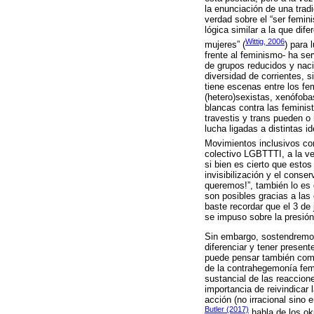
la enunciación de una tradi
verdad sobre el “ser feminis
lógica similar a la que dif
Wittig, 2006
mujeres” (
) para 
frente al feminismo- ha se
de grupos reducidos y naci
diversidad de corrientes, s
tiene escenas entre los fe
(hetero)sexistas, xenófoba
blancas contra las feminis
travestis y trans pueden o
lucha ligadas a distintas 
Movimientos inclusivos c
colectivo LGBTTTI, a la ve
si bien es cierto que esto
invisibilización y el cons
queremos!”, también lo es 
son posibles gracias a las 
baste recordar que el 3 de
se impuso sobre la presión
Sin embargo, sostendremos 
diferenciar y tener presen
puede pensar también como
de la contrahegemonía femi
sustancial de las reaccion
importancia de reivindicar
acción (no irracional sino
Butler (2017)
habla de los ok