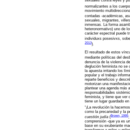
sexuales contra leyes y po
normalizantes a los cuerpo
movimiento multidirecciona
contadas -académicas, asal
sexuales, migrantes, viller
inmensas. La forma asambl
heteronormativo) uno de l
carácter espectral puede t
individuxs posesivxs, sobe
2013
).
El resultado de estos vínc
mediante políticas del des
denuncia de la violencia d
deglución feminista no se 
la apuesta irritando los l
popular y el trabajo inform
reparte beneficios y desc
motorizan una manifestació
plantear una agenda más a
responsabilidades sistémi
feminista, y tiene que ve
tiene un lugar guardado en 
“¡La revolución la hacemos
como la precariedad y la p
Brown, 1995
cuestión judía
(
comprensión -que ya es un
base en su exuberante mac
transformar a miles y miles