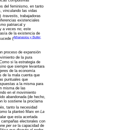
rgicas compulsivas
es del feminismo, en tanto
, vinculando las vidas
) -travestis, trabajadoras
iferencias existenciales
mo patriarcal y
y a veces no; este
asía de la existencia de
Athanasiou y Butler,
sucede (
 un proceso de expansión
vimiento de la pura
Como si la estrategia de
sino que siempre levantara
ujeres de la economía
es de la mala cuenta que
ias puntuales que
respuestas a la misma para
ón misma de las
ando en el movimiento
sido abandonada (de hecho,
ón lo sostiene la proclama
s, tanto la necesidad
 como la planteó Marx en
La
ñalar que esta acertada
s campañas electorales con
pone
per se
la capacidad de
lítica que dispute el poder