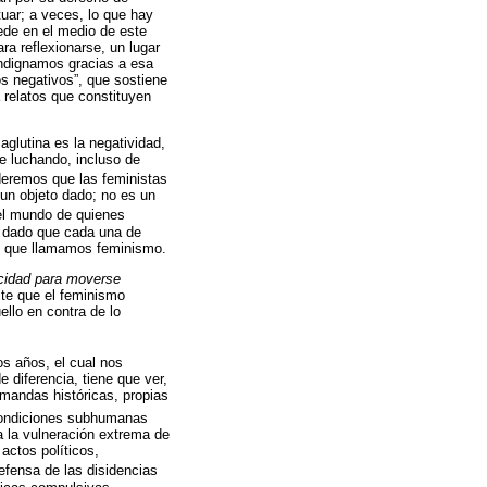
tuar; a veces, lo que hay
cede en el medio de este
ra reflexionarse, un lugar
indignamos gracias a esa
os negativos”, que sostiene
a relatos que constituyen
aglutina es la negatividad,
ue luchando, incluso de
deremos que las feministas
 un objeto dado; no es un
del mundo de quienes
, dado que cada una de
o que llamamos feminismo.
acidad para moverse
ite que el feminismo
ello en contra de lo
s años, el cual nos
 diferencia, tiene que ver,
emandas históricas, propias
condiciones subhumanas
ra la vulneración extrema de
actos políticos,
defensa de las disidencias