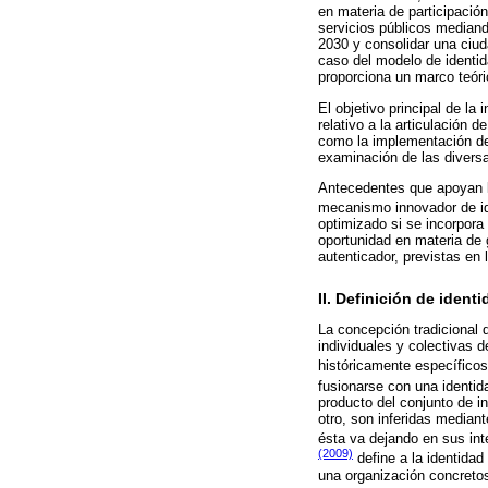
en materia de participació
servicios públicos mediand
2030 y consolidar una ciud
caso del modelo de identi
proporciona un marco teóric
El objetivo principal de la
relativo a la articulación d
como la implementación de
examinación de las diversas
Antecedentes que apoyan la
mecanismo innovador de id
optimizado si se incorpora
oportunidad en materia de g
autenticador, previstas en
II. Definición de identi
La concepción tradicional 
individuales y colectivas d
históricamente específicos
fusionarse con una identid
producto del conjunto de i
otro, son inferidas median
ésta va dejando en sus int
(2009)
define a la identidad 
una organización concretos