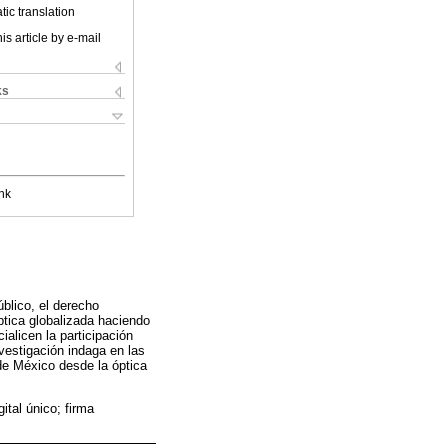
ic translation
is article by e-mail
ks
nk
blico, el derecho
ptica globalizada haciendo
alicen la participación
vestigación indaga en las
de México desde la óptica
gital único; firma