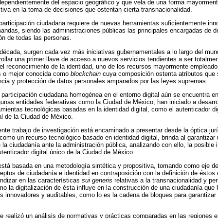
ndependientemente del espacio geográfico y que vela de una forma mayorment
ctiva en la toma de decisiones que ostentan cierta transnacionalidad.
participación ciudadana requiere de nuevas herramientas suficientemente inn
andas, siendo las administraciones públicas las principales encargadas de 
ión de todas las personas.
écada, surgen cada vez más iniciativas gubernamentales a lo largo del mun
rrollar una primer llave de acceso a nuevos servicios tendientes a ser totalme
 el reconocimiento de la identidad, uno de los recursos mayormente empleados
s o mejor conocida como
blockchain
cuya composición ostenta atributos que 
encia y protección de datos personales amparados por las leyes supremas.
 participación ciudadana homogénea en el entorno digital aún se encuentra e
lgunas entidades federativas como la Ciudad de México, han iniciado a desarr
ientas tecnológicas basadas en la identidad digital, como el autenticador di
al de la Ciudad de México.
ente trabajo de investigación está encaminado a presentar desde la óptica jur
 como un recurso tecnológico basado en identidad digital, brinda al garantizar 
 la ciudadanía ante la administración pública, analizando con ello, la posible
tenticador digital único de la Ciudad de México.
está basada en una metodología sintética y propositiva, tomando como eje de 
ptos de ciudadanía e identidad en contraposición con la definición de éstos e
undizar en las características
sui generis
relativas a la transnacionalidad y pe
mo la digitalización de ésta influye en la construcción de una ciudadanía que
 innovadores y auditables, como lo es la cadena de bloques para garantizar 
e realizó un análisis de normativas y prácticas comparadas en las regiones e