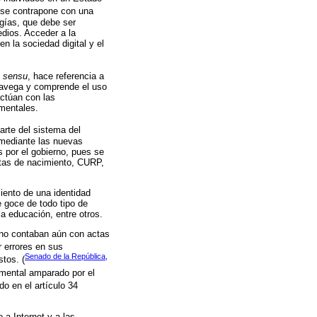
 se contrapone con una
ogías, que debe ser
dios. Acceder a la
en la sociedad digital y el
u sensu
, hace referencia a
 navega y comprende el uso
actúan con las
amentales.
arte del sistema del
 mediante las nuevas
s por el gobierno, pues se
actas de nacimiento, CURP,
iento de una identidad
e goce de todo tipo de
a educación, entre otros.
 no contaban aún con actas
 errores en sus
Senado de la República,
tos. (
mental amparado por el
do en el artículo 34
 a Internet y a las