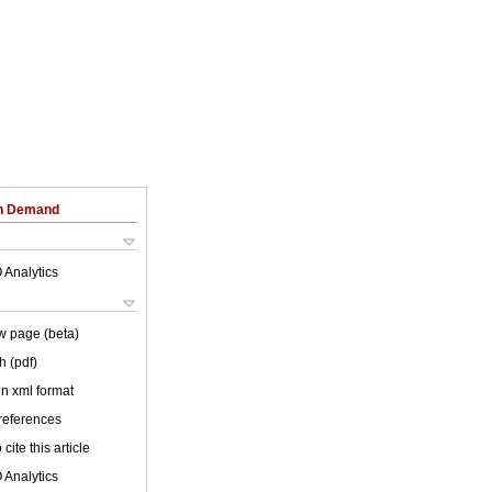
on Demand
 Analytics
w page (beta)
h (pdf)
 in xml format
 references
cite this article
 Analytics