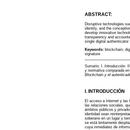
ABSTRACT:
Disruptive technologies suc
identity, and the conceptio
develop innovative technolo
transparency and accountabi
single digital authenticato
Keywords:
blockchain; dig
signature
Sumario: I.
Introducción
. I
y normativa comparada en 
Blockchain y el autenticad
I. INTRODUCCIÓN
El acceso a Internet y las
las relaciones sociales, qu
ámbitos públicos y privado
identidad sean reinterpret
soberano en un lugar y tie
se está lentamente desplaz
cuya inmediatez de inform