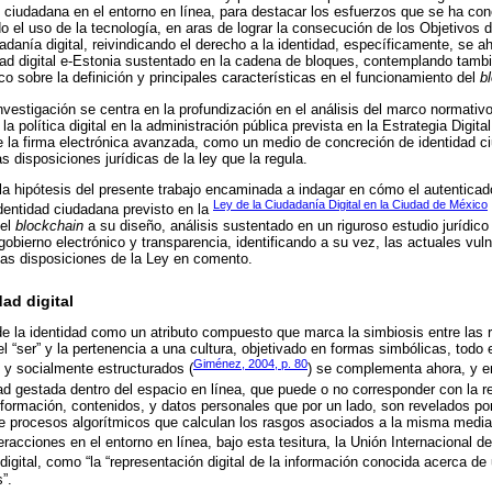
n ciudadana en el entorno en línea, para destacar los esfuerzos que se ha conc
o el uso de la tecnología, en aras de lograr la consecución de los Objetivos 
adanía digital, reivindicando el derecho a la identidad, específicamente, se a
dad digital e-Estonia sustentado en la cadena de bloques, contemplando tamb
o sobre la definición y principales características en el funcionamiento del
b
 investigación se centra en la profundización en el análisis del marco normati
e la política digital en la administración pública prevista en la Estrategia Digi
 la firma electrónica avanzada, como un medio de concreción de identidad c
 disposiciones jurídicas de la ley que la regula.
 hipótesis del presente trabajo encaminada a indagar en cómo el autenticado
Ley de la Ciudadanía Digital en la Ciudad de México
entidad ciudadana previsto en la
 el
blockchain
a su diseño, análisis sustentado en un riguroso estudio jurídico 
obierno electrónico y transparencia, identificando a su vez, las actuales vuln
 las disposiciones de la Ley en comento.
dad digital
de la identidad como un atributo compuesto que marca la simbiosis entre las
el “ser” y la pertenencia a una cultura, objetivado en formas simbólicas, todo 
Giménez, 2004, p. 80
 y socialmente estructurados (
) se complementa ahora, y e
ad gestada dentro del espacio en línea, que puede o no corresponder con la re
nformación, contenidos, y datos personales que por un lado, son revelados por 
te procesos algorítmicos que calculan los rasgos asociados a la misma mediant
eracciones en el entorno en línea, bajo esta tesitura, la Unión Internacional
digital, como “la “representación digital de la información conocida acerca de 
”.