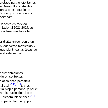
retado para eficientar los
de Desarrollo Sostenible
honda en el estudio de
ién un apartado donde se
lockchain
.
vo vigente en México
tal Nacional 2021-2024, así
iudadana, mediante la
r digital único, como un
puede verse fortalecido y
que identifica las áreas de
erabilidades del
 representaciones
ello en contextos
n ocasiones pareciera
CID, p. 3
alidad (
), y es
la propia persona, y por el
e la huella digital que
(UIT)
 de Telecomunicaciones
un particular, un grupo o