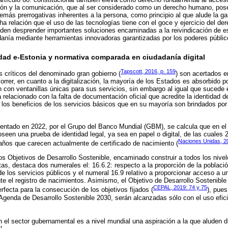
ión y la comunicación, que al ser considerado como un derecho humano, pose
emás prerrogativas inherentes a la persona, como principio al que alude la gar
ha relación que el uso de las tecnologías tiene con el goce y ejercicio del d
den desprender importantes soluciones encaminadas a la reivindicación de es
danía mediante herramientas innovadoras garantizadas por los poderes públic
idad e-Estonia y normativa comparada en ciudadanía digital
Tapscott, 2016, p. 159
os críticos del denominado gran gobierno (
) son acertados e
orrer, en cuanto a la digitalización, la mayoría de los Estados es absorbido p
con ventanillas únicas para sus servicios, sin embargo al igual que sucede 
á relacionado con la falta de documentación oficial que acredite la identidad 
s los beneficios de los servicios básicos que en su mayoría son brindados por
entado en 2022, por el Grupo del Banco Mundial (GBM), se calcula que en el
seen una prueba de identidad legal, ya sea en papel o digital, de las cuales
Naciones Unidas, 2
años que carecen actualmente de certificado de nacimiento (
los Objetivos de Desarrollo Sostenible, encaminado construir a todos los nivel
tas, destaca dos numerales el: 16.6.2: respecto a la proporción de la poblaci
e los servicios públicos y el numeral 16.9 relativo a proporcionar acceso a un
nte el registro de nacimientos. Asimismo, el Objetivo de Desarrollo Sostenible
CEPAL, 2019: 74 y 75
rfecta para la consecución de los objetivos fijados (
), pue
Agenda de Desarrollo Sostenible 2030, serán alcanzadas sólo con el uso efic
en el sector gubernamental es a nivel mundial una aspiración a la que aluden 