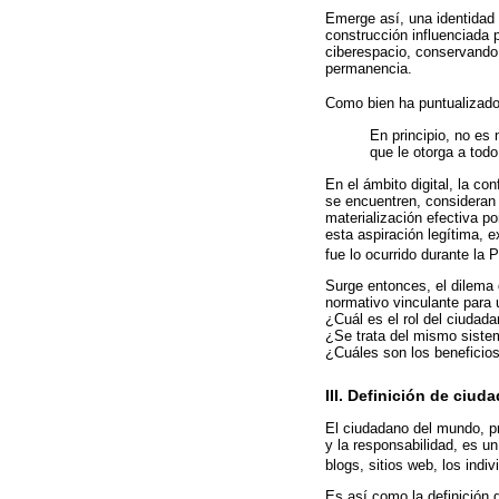
Emerge así, una identidad 
construcción influenciada 
ciberespacio, conservando 
permanencia.
Como bien ha puntualizado
En principio, no es 
que le otorga a todo
En el ámbito digital, la co
se encuentren, consideran 
materialización efectiva p
esta aspiración legítima, 
fue lo ocurrido durante la
Surge entonces, el dilema d
normativo vinculante para u
¿Cuál es el rol del ciudada
¿Se trata del mismo siste
¿Cuáles son los beneficios
III. Definición de ciuda
El ciudadano del mundo, pr
y la responsabilidad, es un
blogs, sitios web, los indi
Es así como la definición