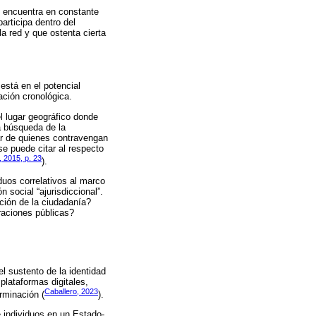
e encuentra en constante
articipa dentro del
a red y que ostenta cierta
está en el potencial
nación cronológica.
el lugar geográfico donde
a búsqueda de la
uar de quienes contravengan
se puede citar al respecto
 2015, p. 23
).
duos correlativos al marco
 social “ajurisdiccional”.
ación de la ciudadanía?
raciones públicas?
l sustento de la identidad
plataformas digitales,
Caballero, 2023
rminación (
).
 individuos en un Estado-