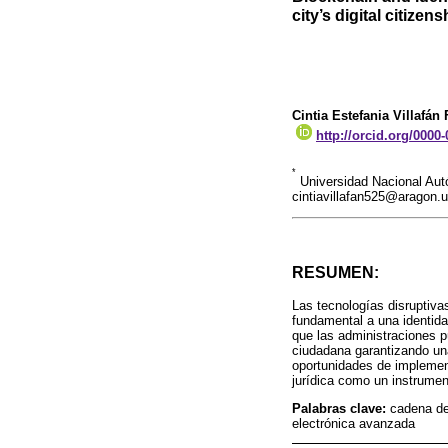
city’s digital citizen
Cintia Estefania Villafán 
http://orcid.org/0000
*
Universidad Nacional Aut
cintiavillafan525@aragon
RESUMEN:
Las tecnologías disruptiv
fundamental a una identida
que las administraciones p
ciudadana garantizando una
oportunidades de implement
jurídica como un instrumen
Palabras clave:
cadena de 
electrónica avanzada