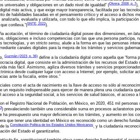
Olvera, 2008, p. 7
os universales y obligaciones en un dado nivel de igualdad” (
),
igital más activa, y que exige mayor transparencia, facilitada por las tecnol
to de habilidades basadas en el pensamiento crítico y el acceso a dichos me
nalizarla, evaluarla y utilizarla, con todo lo que ello implica, la participación 
SNTE, 2022
 que conlleva.”(
).
a acotación, el término de ciudadanía digital posee dos dimensiones, en
lat
os, obligaciones e incluso competencias con las que una persona participa,
as tecnologías, y en
stricto sensu,
alude a la forma en que las personas inter
mediante canales digitales para la mejora de los trámites y servicios gubern
Guzmán (2023, p. 36)
to,
define a la ciudadanía digital como aquella que “forma p
ocracia digital, que consiste en la administración de los recursos del Estado
vida más fácil. Asimismo, agiliza diversos trámites y servicios proporcionado
ctrónica desde cualquier lugar con acceso a Internet; por ejemplo, solicitar 
ias ante la fiscalía, entre otros.”
iales como el acta de nacimiento es la llave de acceso no sólo al reconocim
ne un requisito indispensable para ejercer de manera plena una ciudadanía qu
cceso a la seguridad social, a los servicios de salud básicos, el acceso a l
on el Registro Nacional de Población, en México, en 2020, 451 mil personas
23
) prevaleciendo también una considerable suma en procesos aclaratorios por
e ha presupuesto una mayor deficiencia en los trámites, y aumento en los cos
dera que tener una identidad en México es reconocido como un derecho funda
Constitución Política de los Estados Unidos Mexicanos
 de la
, y la ciudadanía reconoci
gación del Estado el garantizarlos.
 artículo 6o. constitucional también eleva como derecho fundamental al acceso