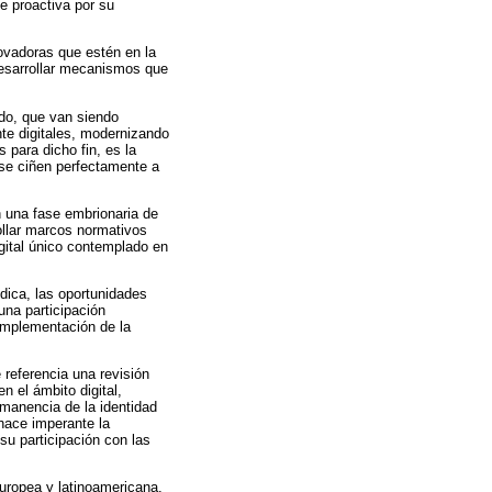
e proactiva por su
ovadoras que estén en la
desarrollar mecanismos que
do, que van siendo
nte digitales, modernizando
 para dicho fin, es la
se ciñen perfectamente a
n una fase embrionaria de
ollar marcos normativos
gital único contemplado en
ídica, las oportunidades
una participación
 implementación de la
referencia una revisión
n el ámbito digital,
rmanencia de la identidad
 hace imperante la
su participación con las
uropea y latinoamericana,