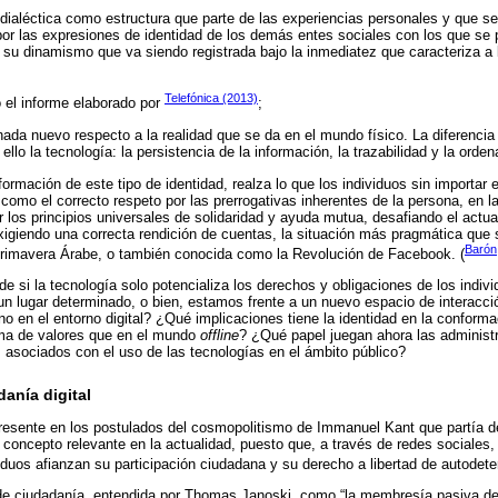
dialéctica como estructura que parte de las experiencias personales y que s
por las expresiones de identidad de los demás entes sociales con los que se p
su dinamismo que va siendo registrada bajo la inmediatez que caracteriza a l
Telefónica (2013)
 el informe elaborado por
;
nada nuevo respecto a la realidad que se da en el mundo físico. La diferencia 
 ello la tecnología: la persistencia de la información, la trazabilidad y la orde
nformación de este tipo de identidad, realza lo que los individuos sin importar 
como el correcto respeto por las prerrogativas inherentes de la persona, en l
or los principios universales de solidaridad y ayuda mutua, desafiando el act
exigiendo una correcta rendición de cuentas, la situación más pragmática que 
Barón,
 Primavera Árabe, o también conocida como la Revolución de Facebook. (
e si la tecnología solo potencializa los derechos y obligaciones de los indivi
n lugar determinado, o bien, estamos frente a un nuevo espacio de interacción
no en el entorno digital? ¿Qué implicaciones tiene la identidad en la conform
ma de valores que en el mundo
offline
? ¿Qué papel juegan ahora las administ
 asociados con el uso de las tecnologías en el ámbito público?
danía digital
esente en los postulados del cosmopolitismo de Immanuel Kant que partía de
 concepto relevante en la actualidad, puesto que, a través de redes sociales, 
viduos afianzan su participación ciudadana y su derecho a libertad de autodete
 de ciudadanía, entendida por Thomas Janoski, como “la membresía pasiva de