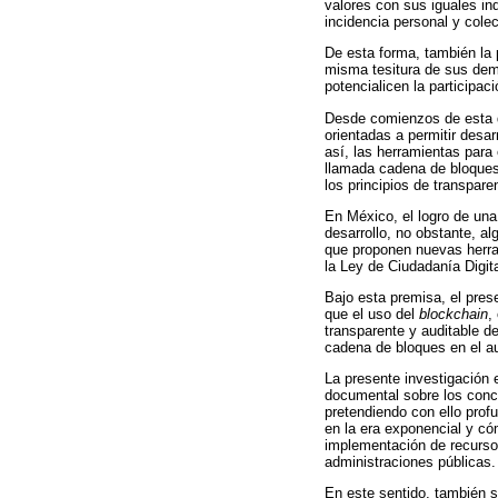
valores con sus iguales i
incidencia personal y cole
De esta forma, también la 
misma tesitura de sus dem
potencialicen la participac
Desde comienzos de esta d
orientadas a permitir desa
así, las herramientas para
llamada cadena de bloque
los principios de transpar
En México, el logro de una
desarrollo, no obstante, a
que proponen nuevas herram
la Ley de Ciudadanía Digit
Bajo esta premisa, el pres
que el uso del
blockchain
,
transparente y auditable de
cadena de bloques en el au
La presente investigación 
documental sobre los conce
pretendiendo con ello prof
en la era exponencial y có
implementación de recursos
administraciones públicas.
En este sentido, también s