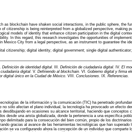
h as blockchain have shaken social interactions, in the public sphere, the fu
n of citizenship is being reinterpreted from a globalized perspective, making p
gical models of identity that enhance citizen participation in the digital conte
lity. In this regard, this research investigates the opportunities of implement
r in Mexico City from a legal perspective, as an instrument to guarantee the iden
ital citizenship; digital identity; digital government; single digital authenticato
I.
Definición de identidad digital
. III.
Definición de ciudadanía digital
. IV.
El mod
ciudadanía digital
. V.
Definiendo al blockchain
. VI.
Gobierno digital y firma e
or digital único en la Ciudad de México
. VIII.
Conclusiones
. IX.
Referencias.
 tecnologías de la información y la comunicación (TIC) ha penetrado profund
e no sólo afectan el plano individual, la tecnología ha provocado un efecto d
s desdibujando en ocasiones su alcance territorial, haciendo que conceptos
ados desde una arista globalizada, donde la pertenencia a una específica pobl
mpo delimitado para la consecución del bien común, propio de los doctrinarios 
ando gracias al avance de las herramientas tecnológicas que han superado lo
ación se va configurando ahora la concepción de un individuo que comparte l