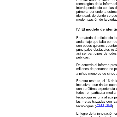
tecnologías de la informac
interdependencia con las d
primera, por ende la estrec
identidad, de donde se pue
modernización de la ciuda
IV. El modelo de ident
En materia de eficiencia l
andamiaje que falta por rec
son pocos quienes cuentan 
principales obstáculos est
así ser partícipes de todo
públicas.
De acuerdo al informe pres
millones de personas no po
a niños menores de cinco 
En esta tesitura, el 16 de 
inclusivas que rindan cuen
con su última experiencia d
todos, en particular media
tecnología es una aliada pe
las metas trazadas con la 
PNUD, 2023
tecnologías (
).
El logro de la innovación 