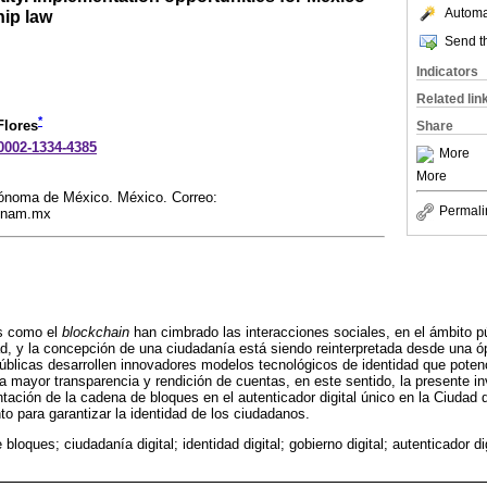
Automat
ship law
Send th
Indicators
Related lin
*
Flores
Share
-0002-1334-4385
More
More
ónoma de México. México. Correo:
Permali
.unam.mx
as como el
blockchain
han cimbrado las interacciones sociales, en el ámbito pú
d, y la concepción de una ciudadanía está siendo reinterpretada desde una ó
úblicas desarrollen innovadores modelos tecnológicos de identidad que potenci
 mayor transparencia y rendición de cuentas, en este sentido, la presente in
ación de la cadena de bloques en el autenticador digital único en la Ciudad 
to para garantizar la identidad de los ciudadanos.
bloques; ciudadanía digital; identidad digital; gobierno digital; autenticador di