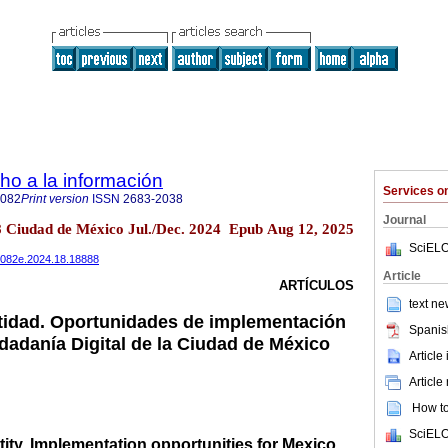
ho a la información
Services 
0082
Print version
ISSN
2683-2038
Journal
18 Ciudad de México Jul./Dec. 2024 Epub Aug 12, 2025
SciELO
940082e.2024.18.18888
Article
ARTÍCULOS
text ne
tidad. Oportunidades de implementación
Spanis
udadanía Digital de la Ciudad de México
Article
Article
How to 
SciELO
ity. Implementation opportunities for Mexico