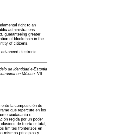
ndamental right to an
ublic administrations
xt, guaranteeing greater
ation of blockchain in the
tity of citizens.
r; advanced electronic
elo de identidad e-Estonia
lectrónica en México.
VII.
amente la composición de
errame que repercute en los
 como ciudadanía e
ación regida por un poder
clásicos de teoría estatal,
s límites fronterizos en
os mismos principios y