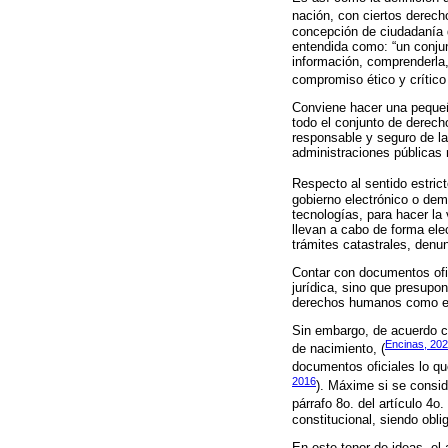
nación, con ciertos derech
concepción de ciudadanía d
entendida como: “un conjun
información, comprenderla, a
compromiso ético y crítico
Conviene hacer una pequeñ
todo el conjunto de derech
responsable y seguro de l
administraciones públicas 
Respecto al sentido estric
gobierno electrónico o dem
tecnologías, para hacer la 
llevan a cabo de forma ele
trámites catastrales, denunc
Contar con documentos ofic
jurídica, sino que presupo
derechos humanos como el a
Sin embargo, de acuerdo c
Encinas, 20
de nacimiento, (
documentos oficiales lo qu
2016
). Máxime si se consi
párrafo 8o. del artículo 4o.
constitucional, siendo obli
En este tenor de ideas, el