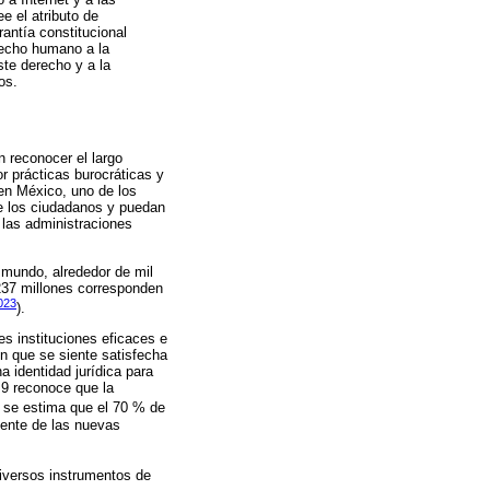
e el atributo de
antía constitucional
erecho humano a la
te derecho y a la
os.
n reconocer el largo
or prácticas burocráticas y
en México, uno de los
de los ciudadanos y puedan
 las administraciones
 mundo, alrededor de mil
 237 millones corresponden
023
).
es instituciones eficaces e
ón que se siente satisfecha
a identidad jurídica para
 9 reconoce que la
s se estima que el 70 % de
iente de las nuevas
diversos instrumentos de