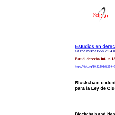
Estudios en derec
On-line version
ISSN
2594-
Estud. derecho inf. n.
https://doi.org/10.22201/iij.25
Blockchain e iden
para la Ley de Ci
Blockchain and ident