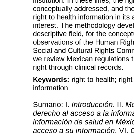
institution. In these lines, the r
conceptually addressed, and thei
right to health information in it
interest. The methodology develo
descriptive field, for the concep
observations of the Human Rig
Social and Cultural Rights Comm
we review Mexican regulations to
right through clinical records.
Keywords:
right to health; right
information
Sumario: I.
Introducción
. II.
Me
derecho al acceso a la inform
información de salud en Méxi
acceso a su información
. VI.