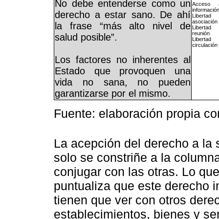
No debe entenderse como un
Acceso 
informació
derecho a estar sano. De ahí
Liberta
asociación
la frase “más alto nivel de
Liberta
reunión
salud posible”.
Liberta
circulación
Los factores no inherentes al
Estado que provoquen una
vida no sana, no pueden
garantizarse por el mismo.
Fuente: elaboración propia c
La acepción del derecho a la 
solo se constriñe a la column
conjugar con las otras. Lo qu
puntualiza que este derecho i
tienen que ver con otros dere
establecimientos, bienes y se