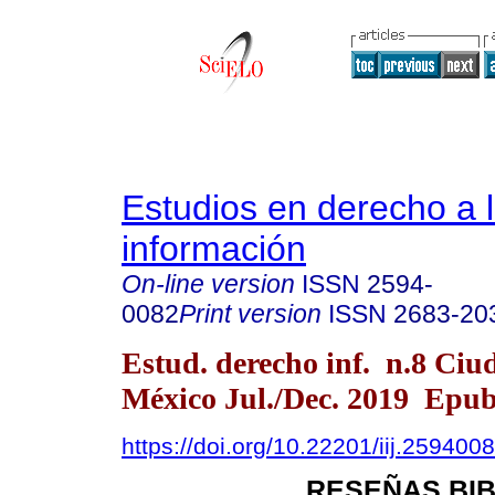
Estudios en derecho a 
información
On-line version
ISSN
2594-
0082
Print version
ISSN
2683-20
Estud. derecho inf. n.8 Ciu
México Jul./Dec. 2019 Epub
https://doi.org/10.22201/iij.25940
RESEÑAS BI