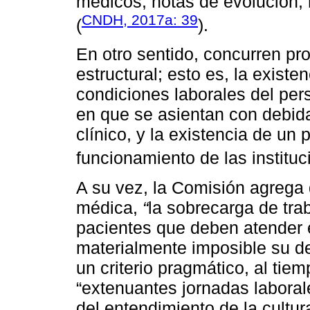
médicos, notas de evolución, 
CNDH, 2017a: 39
(
).
En otro sentido, concurren pr
estructural; esto es, la existe
condiciones laborales del per
en que se asientan con debida
clínico, y la existencia de un
funcionamiento de las instituc
A su vez, la Comisión agrega 
médica,
“
la sobrecarga de tra
pacientes que deben atender 
materialmente imposible su deb
un criterio pragmático, al tie
“extenuantes jornadas labor
del entendimiento de la cultura