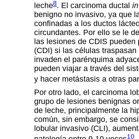
8
leche
. El carcinoma ductal
in
benigno no invasivo, ya que la
confinadas a los ductos lácteo
circundantes. Por ello se le 
las lesiones de CDIS pueden p
(CDI) si las células traspasa
invaden el parénquima adyacen
pueden viajar a través del sis
y hacer metástasis a otras pa
Por otro lado, el carcinoma lo
grupo de lesiones benignas or
de leche, principalmente la hi
común, sin embargo, se consi
lobular invasivo (CLI), aument
10
patología entre 9-10 veces
.