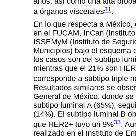
años, así como una alta proba
31
a órganos viscerales
.
En lo que respecta a México,
en el FUCAM, InCan (Instituto
ISSEMyM (Instituto de Seguri
Municipios) bajo el esquema d
los casos son del subtipo lum
mientras que el 21% son HER
corresponde a subtipo triple 
Resultados similares se obser
General de México, donde se 
subtipo luminal A (65%), segui
(14%). El subtipo luminal B o
33
que HER2+ tuvo un 9%
. Au
realizado en el Instituto de 