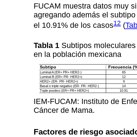
FUCAM muestra datos muy simi
agregando además el subtipo
12
el 10.91% de los casos
(
Tab
Tabla 1
Subtipos moleculares
en la población mexicana
Subtipo
Frecuencia (
Luminal A (ER+ PR+ HER2-)
65
Luminal B (ER+ PR- HER2+)
12
HER2+ (ER- PR- HER2+)
9
Basal o triple negativo (ER- PR- HER2-)
14
Triple positivo (ER+ PR+ HER2+)
10.91
IEM-FUCAM: Instituto de Enf
Cáncer de Mama.
Factores de riesgo asociad