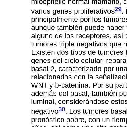
mioepitelio normal mamario, c
29
varios genes proliferativos
.
principalmente por los tumore
aunque también puede haber 
alguno de los receptores, as
tumores triple negativos que n
Existen dos tipos de tumores 
genes del ciclo celular, repara
basal 2, caracterizado por u
relacionados con la señalizac
WNT y b-catenina. Por su part
además del basal, también p
luminal, considerándose estos 
30
negativo
. Los tumores basa
pronóstico pobre, con un tie