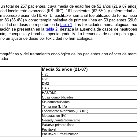
 un total de 257 pacientes, cuya media de edad fue de 52 años (21 a 87 años)
ad localmente avanzada (IIB- IIIC), 161 pacientes (62.6%); y enfermedad a d
an sobreexpresión de HER2. El paclitaxel semanal fue utilizado de forma neo
 86 (33.4%) y como terapia paliativa de primera línea en 53 pacientes (20.6
nsidad de dosis se reportan en la
tabla 1
. Las toxicidades hematológicas má
ación se presentan en la
tabla 2
, destaca la ausencia de casos de neutropeni
ia, leucopenia y trombocitopenia grado IV. La frecuencia de neutropenia grado
rió un ajuste de dosis por toxicidad no hematológica.
mográficas y del tratamiento oncológico de los pacientes con cáncer de mama
tudio
Media 52 años (21-87)
< 25
> 25
DM2
HAS
HAS/DM2
Otras comorbilidades
Sin comorbilidades
Temprana (I, IIA)
Localmente avanzado (IIB-IIIC)
Metastásico (IV)
Neoadyuvante/adyuvante
Paliativo primera línea
Paclitaxel
Paclitaxel + trastuzumab