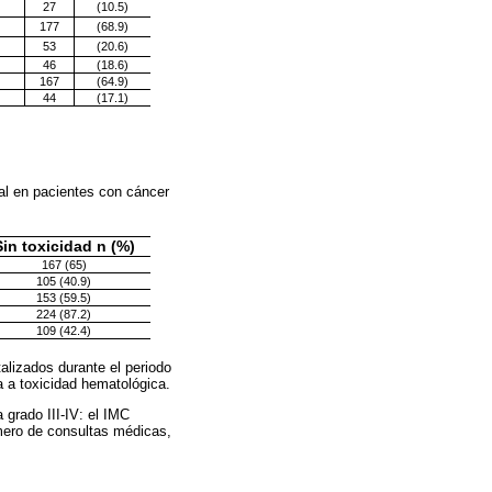
27
(10.5)
177
(68.9)
53
(20.6)
46
(18.6)
167
(64.9)
44
(17.1)
al en pacientes con cáncer
Sin toxicidad n (%)
167 (65)
105 (40.9)
153 (59.5)
224 (87.2)
109 (42.4)
alizados durante el periodo
a a toxicidad hematológica.
 grado III-IV: el IMC
úmero de consultas médicas,