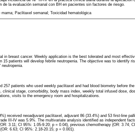
n de la evaluación semanal con BH en pacientes sin factores de riesgo.
 mama; Paclitaxel semanal; Toxicidad hematológica
al in breast cancer. Weekly application is the best tolerated and most effective
 15 patients will develop febrile neutropenia. The objective was to identify ris
V neutropenia.
d 257 patients who used weekly paclitaxel and had blood biometry before the 
clinical stage, comorbidity, body mass index, weekly total infused dose, d
tions, visits to the emergency room and hospitalizations.
.9%) received neoadjuvant paclitaxel, adjuvant 86 (33.4%) and 53 first-line pal
ade III-IV was 5.9%. The multivariate analysis identified as independent fact
) (OR: 3.11; CI 95%: 1.05-9.20; p = 0.04), previous chemotherapy (OR: 3.74; C
 (OR: 6.63; CI 95%: 2.18-20.15; p = 0.001).