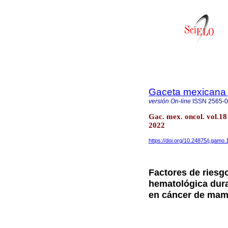
Gaceta mexicana 
versión On-line
ISSN
2565-
Gac. mex. oncol. vol.1
2022
https://doi.org/10.24875/j.gamo
Factores de riesgo
hematológica dura
en cáncer de ma