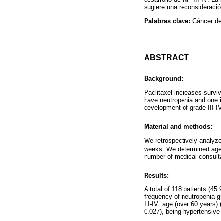
sugiere una reconsideració
Palabras clave:
Cáncer de
ABSTRACT
Background:
Paclitaxel increases surviv
have neutropenia and one in
development of grade III-I
Material and methods:
We retrospectively analyze
weeks. We determined age, 
number of medical consulta
Results:
A total of 118 patients (45
frequency of neutropenia gr
III-IV: age (over 60 years
0.027), being hypertensive