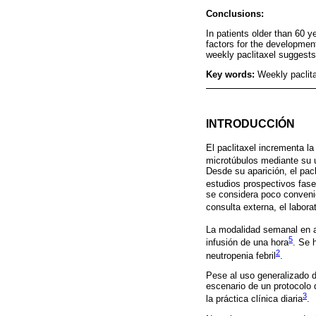
Conclusions:
In patients older than 60 y
factors for the development
weekly paclitaxel suggests 
Key words:
Weekly paclita
INTRODUCCIÓN
El paclitaxel incrementa l
microtúbulos mediante su u
Desde su aparición, el pac
estudios prospectivos fase
se considera poco convenie
consulta externa, el labora
La modalidad semanal en 
5
infusión de una hora
. Se 
2
neutropenia febril
.
Pese al uso generalizado d
escenario de un protocolo 
3
la práctica clínica diaria
.