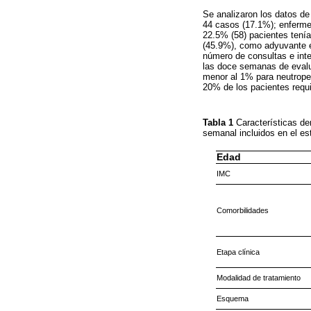
Se analizaron los datos de
44 casos (17.1%); enfermed
22.5% (58) pacientes tení
(45.9%), como adyuvante en
número de consultas e inte
las doce semanas de evalu
menor al 1% para neutropen
20% de los pacientes requi
Tabla 1
Características de
semanal incluidos en el es
Edad
IMC
Comorbilidades
Etapa clínica
Modalidad de tratamiento
Esquema