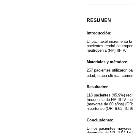
RESUMEN
Introducción:
El paclitaxel incrementa l
pacientes tendrá neutropeni
neutropenia (NP) III-IV.
Materiales y métodos:
257 pacientes utilizaron p
edad, etapa clínica, comorb
Resultados:
118 pacientes (45.9%) reci
frecuencia de NP III-IV fue
(mayores de 60 años) (OR: 
hipertenso (OR: 6.63; IC 9
Conclusiones:
En los pacientes mayores d
desarrollo de NP III-IV. La