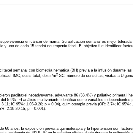
a supervivencia en cáncer de mama. Su aplicación semanal es mejor tolerada 
a y uno de cada 15 tendrá neutropenia febril. El objetivo fue identificar factor
aclitaxel semanal con biometría hemática (BH) previa a la infusión durante l
2
ilidad, IMC, dosis total, dosis/m
SC, número de consultas, visitas a Urgenci
bieron paclitaxel neoadyuvante, adyuvante 86 (33.4%) y paliativo primera lín
 del 5.9%. El análisis multivariante identificó como variables independientes 
3.11; IC 95%: 1.05-9.20; p = 0.04), quimioterapia previa (OR: 3.74; IC 95%: 1
5%: 2.18-20.15; p = 0.001).
e 60 años, la exposición previa a quimioterapia y la hipertensión son factore
 baja incidencia de NP III-IV en la práctica clínica diaria durante la aplicación