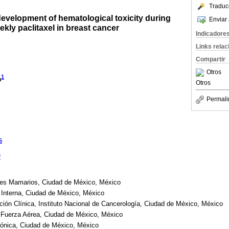
Traduc
 development of hematological toxicity during
Enviar 
ekly paclitaxel in breast cancer
Indicadore
Links rela
Compartir
Otros
1
a
Otros
Permali
5
*
es Mamarios, Ciudad de México, México
 Interna, Ciudad de México, México
ción Clínica, Instituto Nacional de Cancerología, Ciudad de México, México
y Fuerza Aérea, Ciudad de México, México
ónica, Ciudad de México, México