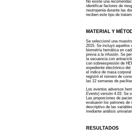
No existe una recomendació
identificar factores de rie
neutropenia durante las do
reciben este tipo de tratam
MATERIAL Y MÉTO
Se seleccionó una muestra
2015. Se incluyó aquellos
biometría hemática en cad
previa a la infusión. Se p
la secuencia con antracicl
con sobreexpresión de HER2
expediente electrónico del 
el índice de masa corporal 
registró el número de cons
las 12 semanas de paclitax
Los eventos adversos hema
Events
) versión 4.03. Se 
Las proporciones de pacie
evaluaron los patrones de
descriptivo de las variabl
mediante análisis univarian
RESULTADOS