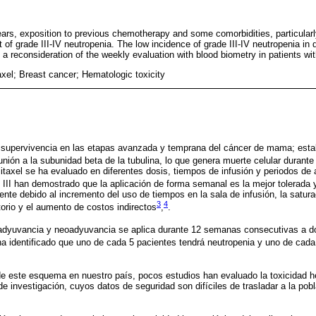
ears, exposition to previous chemotherapy and some comorbidities, particularl
 of grade III-IV neutropenia. The low incidence of grade III-IV neutropenia in da
a reconsideration of the weekly evaluation with blood biometry in patients wit
xel; Breast cancer; Hematologic toxicity
a supervivencia en las etapas avanzada y temprana del cáncer de mama; estabi
nión a la subunidad beta de la tubulina, lo que genera muerte celular durante 
litaxel se ha evaluado en diferentes dosis, tiempos de infusión y periodos de
 III han demostrado que la aplicación de forma semanal es la mejor tolerada 
nte debido al incremento del uso de tiempos en la sala de infusión, la satura
3
4
torio y el aumento de costos indirectos
,
.
adyuvancia y neoadyuvancia se aplica durante 12 semanas consecutivas a d
ha identificado que uno de cada 5 pacientes tendrá neutropenia y uno de cada
e este esquema en nuestro país, pocos estudios han evaluado la toxicidad h
de investigación, cuyos datos de seguridad son difíciles de trasladar a la po