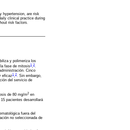
y hypertension, are risk
ily clinical practice during
hout risk factors.
liza y polimeriza los
1
2
la fase de mitosis
,
.
 administración. Cinco
1
2
y eficaz
,
. Sin embargo,
ción del servicio de
2
osis de 80 mg/m
en
 15 pacientes desarrollará
ematológica fuera del
blación no seleccionada de