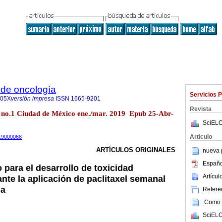
de oncología
Servicios 
005X
versión impresa
ISSN
1665-9201
Revista
8 no.1 Ciudad de México ene./mar. 2019 Epub 25-Abr-
SciELO
Articulo
.19000068
ARTÍCULOS ORIGINALES
nueva p
Españo
 para el desarrollo de toxicidad
Artícu
nte la aplicación de paclitaxel semanal
ma
Referen
Como c
SciELO