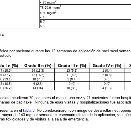
2
< 75 mg/m
2
75-79.9 mg/m
2
≥ 80 mg/m
< 4
5-7
> 8
ral.
ógica por paciente durante las 12 semanas de aplicación de paclitaxel seman
estudio
do I n (%)
Grado II n (%)
Grado III n (%)
Grado IV n (%)
47 (18.3)
29 (11.3)
13 (5.1)
1 (0.4)
97 (37.7)
42 (16.3)
11 (4.3)
2 (0.8)
85 (33.1)
18 (7.0)
1 (0.4)
0 (0)
27 (10.5)
6 (2.3)
0 (0)
0 (0)
93 (36.2)
41 (16)
10 (3.9)
4 (1.6)
mediata acudieron 70 pacientes al menos una vez y 21 pacientes fueron hospit
manas de paclitaxel. Ninguna de esas visitas y hospitalizaciones fue asociad
presenta en el
tabla 3
. No correlacionaron con riesgo de desarrollar neutropenia
l mayor de 140 mg por semana, el escenario clínico de la aplicación, y el n
ras toxicidades y de visitas a la sala de emergencia.