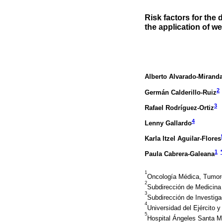
Risk factors for the
the application of we
Alberto Alvarado-Mirand
2
Germán Calderillo-Ruiz
3
Rafael Rodríguez-Ortiz
4
Lenny Gallardo
Karla Itzel Aguilar-Flores
1
Paula Cabrera-Galeana
1
Oncología Médica, Tumor
2
Subdirección de Medicina
3
Subdirección de Investiga
4
Universidad del Ejército 
5
Hospital Ángeles Santa M