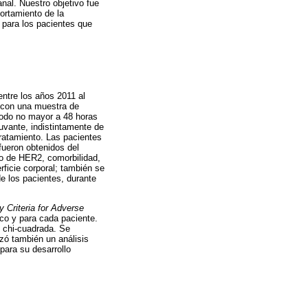
nal. Nuestro objetivo fue
portamiento de la
 para los pacientes que
ntre los años 2011 al
 con una muestra de
iodo no mayor a 48 horas
uvante, indistintamente de
ratamiento. Las pacientes
fueron obtenidos del
ado de HER2, comorbilidad,
rficie corporal; también se
de los pacientes, durante
 Criteria for Adverse
co y para cada paciente.
 chi-cuadrada. Se
zó también un análisis
para su desarrollo