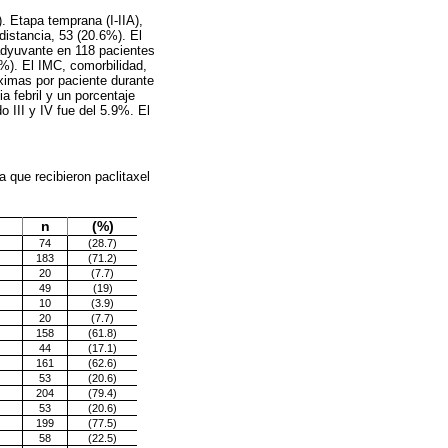
. Etapa temprana (I-IIA),
istancia, 53 (20.6%). El
adyuvante en 118 pacientes
%). El IMC, comorbilidad,
ximas por paciente durante
a febril y un porcentaje
 III y IV fue del 5.9%. El
 que recibieron paclitaxel
n
(%)
74
(28.7)
183
(71.2)
20
(7.7)
49
(19)
10
(3.9)
20
(7.7)
158
(61.8)
44
(17.1)
161
(62.6)
53
(20.6)
204
(79.4)
53
(20.6)
199
(77.5)
58
(22.5)