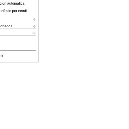
ción automática
artículo por email
s
cionados
nk