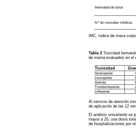
Intensidad de dosis
N.º de consultas médicas
IMC: índice de masa corpo
Tabla 2
Toxicidad hematol
de mama evaluados en el 
Toxicidad
Gra
Neutropenia
Leucopenia
Anemia
Trombocitopenia
Linfopenia
Al servicio de atención in
de aplicación de las 12 se
El análisis univariante se 
mayor a 25, una dosis tota
de hospitalizaciones por ot