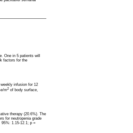
. One in 5 patients will
k factors for the
weekly infusion for 12
2
ose/m
of body surface,
liative therapy (20.6%). The
ors for neutropenia grade
I 95%: 1.15-12.1; p =