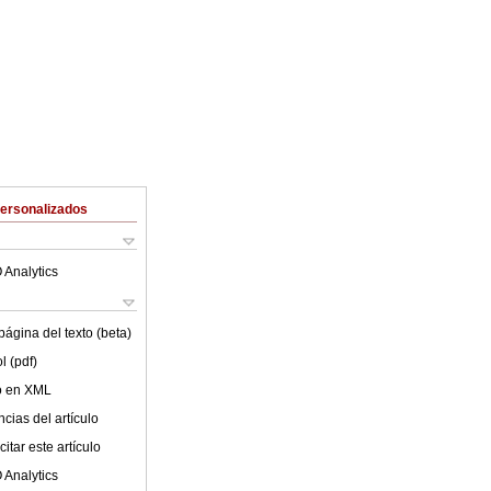
Personalizados
 Analytics
ágina del texto (beta)
l (pdf)
lo en XML
cias del artículo
itar este artículo
 Analytics