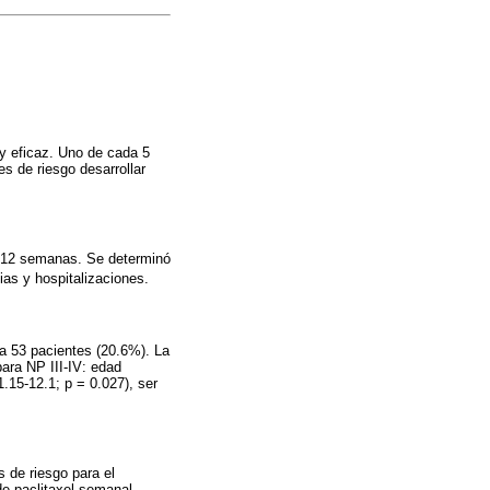
y eficaz. Uno de cada 5
es de riesgo desarrollar
as 12 semanas. Se determinó
as y hospitalizaciones.
ea 53 pacientes (20.6%). La
para NP III-IV: edad
.15-12.1; p = 0.027), ser
s de riesgo para el
 de paclitaxel semanal