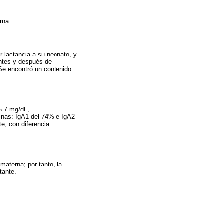
rna.
r lactancia a su neonato, y
antes y después de
Se encontró un contenido
5.7 mg/dL,
linas: IgA1 del 74% e IgA2
e, con diferencia
materna; por tanto, la
tante.