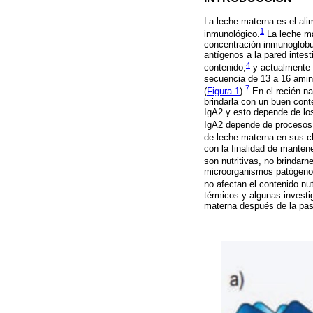
La leche materna es el ali
1
inmunológico.
La leche ma
concentración inmunoglobu
antígenos a la pared intes
4
contenido,
y actualmente 
secuencia de 13 a 16 amino
7
(
Figura 1
).
En el recién na
brindarla con un buen con
IgA2 y esto depende de los
IgA2 depende de procesos i
de leche materna en sus cl
con la finalidad de mantene
son nutritivas, no brindarn
microorganismos patógenos 
no afectan el contenido nut
térmicos y algunas investi
materna después de la pas