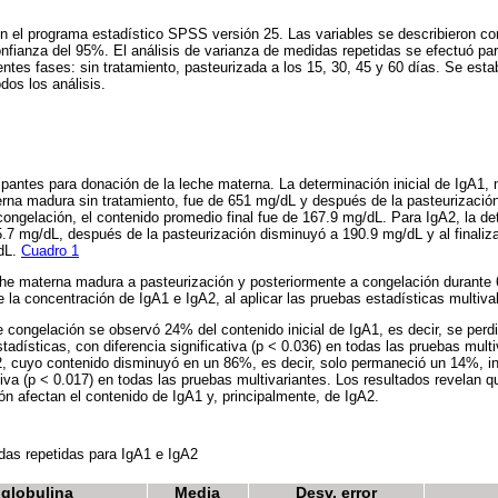
n el programa estadístico SPSS versión 25. Las variables se describieron c
onfianza del 95%. El análisis de varianza de medidas repetidas se efectuó par
entes fases: sin tratamiento, pasteurizada a los 15, 30, 45 y 60 días. Se estab
dos los análisis.
ipantes para donación de la leche materna. La determinación inicial de IgA1, 
erna madura sin tratamiento, fue de 651 mg/dL y después de la pasteurizaci
 congelación, el contenido promedio final fue de 167.9 mg/dL. Para IgA2, la de
5.7 mg/dL, después de la pasteurización disminuyó a 190.9 mg/dL y al finaliz
/dL.
Cuadro 1
he materna madura a pasteurización y posteriormente a congelación durante 
e la concentración de IgA1 e IgA2, al aplicar las pruebas estadísticas multiv
e congelación se observó 24% del contenido inicial de IgA1, es decir, se perdi
tadísticas, con diferencia significativa (p < 0.036) en todas las pruebas multi
, cuyo contenido disminuyó en un 86%, es decir, solo permaneció un 14%, in
tiva (p < 0.017) en todas las pruebas multivariantes. Los resultados revelan q
ón afectan el contenido de IgA1 y, principalmente, de IgA2.
as repetidas para IgA1 e IgA2
globulina
Media
Desv. error