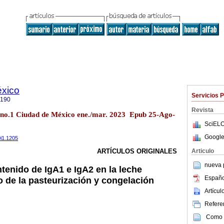
éxico
Servicios 
9190
Revista
0 no.1 Ciudad de México ene./mar. 2023 Epub 25-Ago-
SciELO
Google
0i1.1205
Articulo
ARTÍCULOS ORIGINALES
nueva p
tenido de IgA1 e IgA2 en la leche
Españo
o de la pasteurización y congelación
Artícu
Referen
Como c