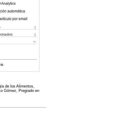
 Analytics
ción automática
artículo por email
s
cionados
nk
ía de los Alimentos,
rico Gómez, Pregrado en