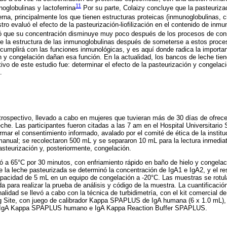
11
oglobulinas y lactoferrina
Por su parte, Colaizy concluye que la pasteuriz
erna, principalmente los que tienen estructuras proteicas (inmunoglobulinas, c
tro evaluó el efecto de la pasteurización-liofilización en el contenido de inmu
ó que su concentración disminuye muy poco después de los procesos de con
e la estructura de las inmunoglobulinas después de someterse a estos proce
 cumplirá con las funciones inmunológicas, y es aquí donde radica la importan
 y congelación dañan esa función. En la actualidad, los bancos de leche ti
tivo de este estudio fue: determinar el efecto de la pasteurización y congelac
.
trospectivo, llevado a cabo en mujeres que tuvieran más de 30 días de ofrece
che. Las participantes fueron citadas a las 7 am en el Hospital Universitari
rmar el consentimiento informado, avalado por el comité de ética de la institu
manual; se recolectaron 500 mL y se separaron 10 mL para la lectura inmediat
asteurización y, posteriormente, congelación.
zó a 65°C por 30 minutos, con enfriamiento rápido en baño de hielo y congelac
 la leche pasteurizada se determinó la concentración de IgA1 e IgA2, y el re
pacidad de 5 mL en un equipo de congelación a -20°C. Las muestras se rotul
 para realizar la prueba de análisis y código de la muestra. La cuantificació
nalidad se llevó a cabo con la técnica de turbidimetría, con el kit comercial 
Site, con juego de calibrador Kappa SPAPLUS de IgA humana (6 x 1.0 mL)
, IgA Kappa SPAPLUS humano e IgA Kappa Reaction Buffer SPAPLUS.