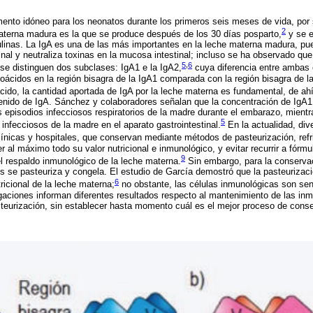
mento idóneo para los neonatos durante los primeros seis meses de vida, por 
2
terna madura es la que se produce después de los 30 días posparto,
y se e
linas. La IgA es una de las más importantes en la leche materna madura, pue
tinal y neutraliza toxinas en la mucosa intestinal; incluso se ha observado q
5
,
6
se distinguen dos subclases: IgA1 e la IgA2,
cuya diferencia entre ambas 
ácidos en la región bisagra de la IgA1 comparada con la región bisagra de l
cido, la cantidad aportada de IgA por la leche materna es fundamental, de ahí
tenido de IgA. Sánchez y colaboradores señalan que la concentración de IgA1
 episodios infecciosos respiratorios de la madre durante el embarazo, mientr
5
nfecciosos de la madre en el aparato gastrointestinal.
En la actualidad, div
ínicas y hospitales, que conservan mediante métodos de pasteurización, refr
r al máximo todo su valor nutricional e inmunológico, y evitar recurrir a fórmu
9
el respaldo inmunológico de la leche materna.
Sin embargo, para la conservac
se pasteuriza y congela. El estudio de García demostró que la pasteurizaci
6
ricional de la leche materna;
no obstante, las células inmunológicas son se
gaciones informan diferentes resultados respecto al mantenimiento de las inm
teurización, sin establecer hasta momento cuál es el mejor proceso de conse