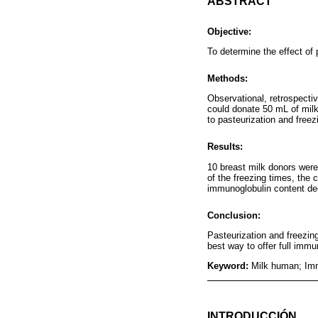
ABSTRACT
Objective:
To determine the effect of 
Methods:
Observational, retrospecti
could donate 50 mL of milk
to pasteurization and free
Results:
10 breast milk donors were
of the freezing times, the
immunoglobulin content decr
Conclusion:
Pasteurization and freezing
best way to offer full immun
Keyword:
Milk human; Imm
INTRODUCCIÓN