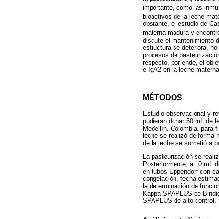
importante, como las inmun
bioactivos de la leche mat
obstante, el estudio de Cas
materna madura y encontr
discute el mantenimiento d
estructura se deteriora, no
procesos de pasteurización
respecto, por ende, el obje
e IgA2 en la leche materna
MÉTODOS
Estudio observacional y re
pudieran donar 50 mL de le
Medellín, Colombia, para fi
leche se realizó de forma 
de la leche se sometió a p
La pasteurización se reali
Posteriormente, a 10 mL de
en tubos Eppendorf con ca
congelación, fecha estimada
la determinación de funcio
Kappa SPAPLUS de Bindig 
SPAPLUS de alto control