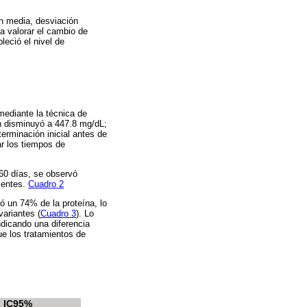
on media, desviación
a valorar el cambio de
leció el nivel de
mediante la técnica de
ón disminuyó a 447.8 mg/dL;
terminación inicial antes de
ar los tiempos de
60 días, se observó
alentes.
Cuadro 2
ó un 74% de la proteína, lo
variantes (
Cuadro 3
). Lo
dicando una diferencia
ue los tratamientos de
IC95%