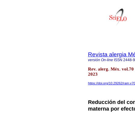
Revista alergia M
versión On-line
ISSN
2448-
Rev. alerg. Méx. vol.7
2023
https://doi.org/10.29262/ram.v7
Reducción del con
materna por efect