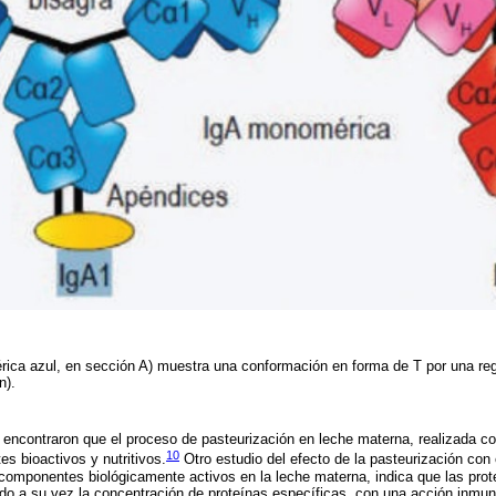
ica azul, en sección A) muestra una conformación en forma de T por una re
ón).
o encontraron que el proceso de pasteurización en leche materna, realizada c
10
s bioactivos y nutritivos.
Otro estudio del efecto de la pasteurización con
 componentes biológicamente activos en la leche materna, indica que las prot
ndo a su vez la concentración de proteínas específicas, con una acción inmun