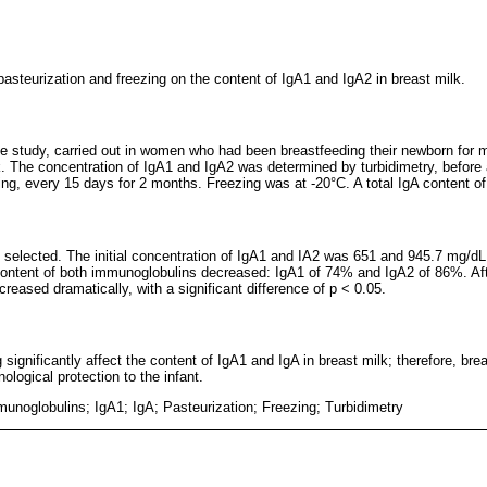
pasteurization and freezing on the content of IgA1 and IgA2 in breast milk.
ve study, carried out in women who had been breastfeeding their newborn for 
. The concentration of IgA1 and IgA2 was determined by turbidimetry, before 
zing, every 15 days for 2 months. Freezing was at -20°C. A total IgA content 
 selected. The initial concentration of IgA1 and IA2 was 651 and 945.7 mg/dL,
 content of both immunoglobulins decreased: IgA1 of 74% and IgA2 of 86%. Aft
eased dramatically, with a significant difference of p < 0.05.
 significantly affect the content of IgA1 and IgA in breast milk; therefore, br
ological protection to the infant.
unoglobulins; IgA1; IgA; Pasteurization; Freezing; Turbidimetry