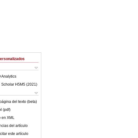
Personalizados
 Analytics
 Scholar H5M5 (
2021
)
ágina del texto (beta)
l (pdf)
lo en XML
cias del artículo
itar este artículo