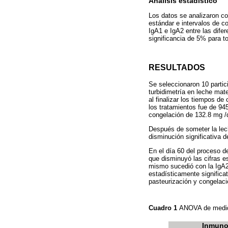
Análisis estadístico
Los datos se analizaron co
estándar e intervalos de c
IgA1 e IgA2 entre las difer
significancia de 5% para to
RESULTADOS
Se seleccionaron 10 partic
turbidimetría en leche mat
al finalizar los tiempos de
los tratamientos fue de 94
congelación de 132.8 mg 
Después de someter la lec
disminución significativa d
En el día 60 del proceso d
que disminuyó las cifras es
mismo sucedió con la IgA2
estadísticamente significa
pasteurización y congelaci
Cuadro 1
ANOVA de medid
Inmuno