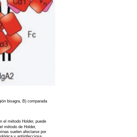
gión bisagra, B) comparada
on el método Holder, puede
 el método de Holder,
eínas suelen afectarse por
ológica y antiinfecciosa