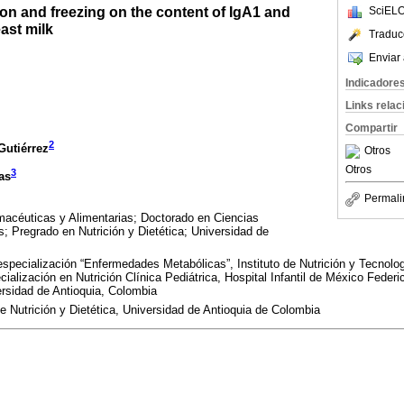
tion and freezing on the content of IgA1 and
SciELO
ast milk
Traduc
Enviar 
Indicadore
Links rela
Compartir
2
Gutiérrez
Otros
Otros
3
as
Permali
macéuticas y Alimentarias; Doctorado en Ciencias
; Pregrado en Nutrición y Dietética; Universidad de
pecialización “Enfermedades Metabólicas”, Instituto de Nutrición y Tecnolog
cialización en Nutrición Clínica Pediátrica, Hospital Infantil de México Fede
versidad de Antioquia, Colombia
 Nutrición y Dietética, Universidad de Antioquia de Colombia