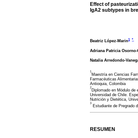
Effect of pasteuriza
IgA2 subtypes in bre
1
*
Beatriz López-Marin
Adriana Patricia Osorno-
Natalia Arredondo-Vaneg
1
Maestría en Ciencias Far
Farmacéuticas Alimentarias
Antioquia, Colombia
2
Diplomado en Módulo de es
Universidad de Chile. Espe
Nutrición y Dietética, Uni
3
Estudiante de Pregrado de
RESUMEN