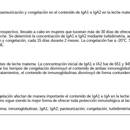
 pasteurización y congelación en el contenido de IgA1 e IgA2 en la leche mate
trospectivo, llevado a cabo en mujeres que tuvieran más de 30 días de ofrece
che. Se determinó la concentración de IgA1 e IgA2 mediante turbidimetría, 
n y congelación, cada 15 días durante 2 meses. La congelación fue a -20°C. 
dL.
es de leche materna. La concentración inicial de IgA1 e IA2 fue de 651 y 94
zar los tiempos de congelación disminuyó el contenido de ambas inmunoglobu
ratamientos, el contenido de inmunoglobulinas disminuyó de forma contundent
gelación afectan de manera importante el contenido de IgA1 e IgA en la leche 
no sigue siendo la mejor forma de ofrecer toda protección inmunológica al lac
na; inmunoglobulinas; IgA1; IgA2; pasteurización; congelación; turbidimetría