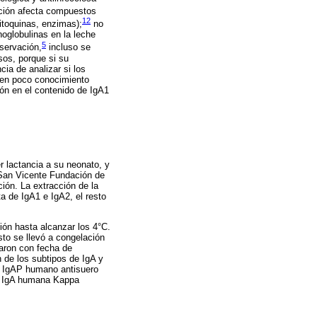
ación afecta compuestos
12
itoquinas, enzimas);
no
noglobulinas en la leche
5
servación,
incluso se
sos, porque si su
cia de analizar si los
enen poco conocimiento
ión en el contenido de IgA1
r lactancia a su neonato, y
o San Vicente Fundación de
ción. La extracción de la
a de IgA1 e IgA2, el resto
ión hasta alcanzar los 4°C.
sto se llevó a congelación
aron con fecha de
n de los subtipos de IgA y
de IgAP humano antisuero
, IgA humana Kappa