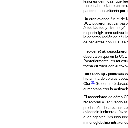
lesiones dérmicas, que fu
funcional mediante un inmun
paciente con urticaria por 
Un gran avance fue el de M
UCE pudieron activar basóf
ácido láctico y disminuyó
requería IgE para activar l
la desgranulación de célu
de pacientes con UCE se de
Fiebiger
et al
. descubriero
observaron que en la UCE 
Posteriormente, en muestr
forma cruzada con el toxoi
Utilizando IgG purificada
histamina de células cebad
31
C5a.
Se confirmó después
aumentaba con la activaci
El mecanismo de cómo C5 a
receptores α, activando as
producción de citocinas co
evidencia indirecta a fav
a los agentes inmunosupre
inmunoglobulina intravenos