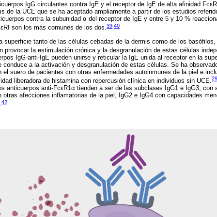
icuerpos IgG circulantes contra IgE y el receptor de IgE de alta afinidad Fc
is de la UCE que se ha aceptado ampliamente a partir de los estudios referid
icuerpos contra la subunidad α del receptor de IgE y entre 5 y 10 % reaccion
39
,
40
FcεRI son los más comunes de los dos.
a superficie tanto de las células cebadas de la dermis como de los basófilos,
n provocar la estimulación crónica y la desgranulación de estas células inde
erpos IgG-anti-IgE pueden unirse y reticular la IgE unida al receptor en la supe
e conduce a la activación y desgranulación de estas células. Se ha observad
el suero de pacientes con otras enfermedades autoinmunes de la piel e incl
2
idad liberadora de histamina con repercusión clínica en individuos sin UCE.
los anticuerpos anti-FcεR1α tienden a ser de las subclases IgG1 e IgG3, con
otras afecciones inflamatorias de la piel, IgG2 e IgG4 con capacidades meno
42
.