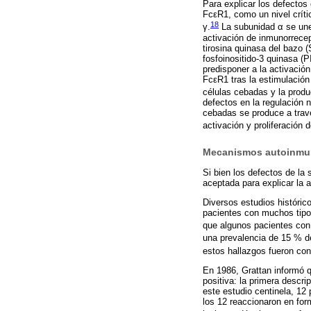
Para explicar los defectos 
FcεR1, como un nivel críti
18
γ.
La subunidad α se une 
activación de inmunorrecep
tirosina quinasa del bazo (
fosfoinositido-3 quinasa (
predisponer a la activació
FcεR1 tras la estimulación
células cebadas y la produc
defectos en la regulación 
cebadas se produce a travé
activación y proliferación
Mecanismos autoinmun
Si bien los defectos de la
aceptada para explicar la 
Diversos estudios históric
pacientes con muchos tipo
que algunos pacientes con 
una prevalencia de 15 % de
estos hallazgos fueron con
En 1986, Grattan informó 
positiva: la primera descr
este estudio centinela, 12
los 12 reaccionaron en for