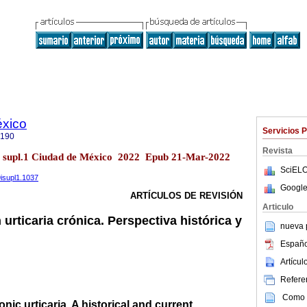
éxico
Servicios 
9190
Revista
69 supl.1 Ciudad de México 2022 Epub 21-Mar-2022
SciELO
9isupl1.1037
Google
ARTÍCULOS DE REVISIÓN
Articulo
rticaria crónica. Perspectiva histórica y
nueva p
Españo
Artícu
Referen
Como c
ic urticaria. A historical and current