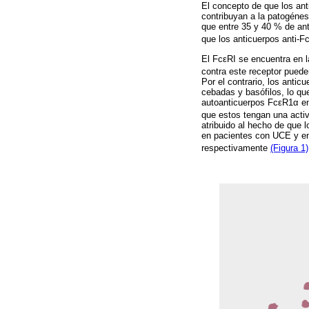
El concepto de que los ant
contribuyan a la patogénes
que entre 35 y 40 % de ant
que los anticuerpos anti-
El FcεRI se encuentra en l
contra este receptor puede
Por el contrario, los anticu
cebadas y basófilos, lo qu
autoanticuerpos FcεR1α en 
que estos tengan una activ
atribuido al hecho de que 
en pacientes con UCE y en 
respectivamente
(Figura 1)