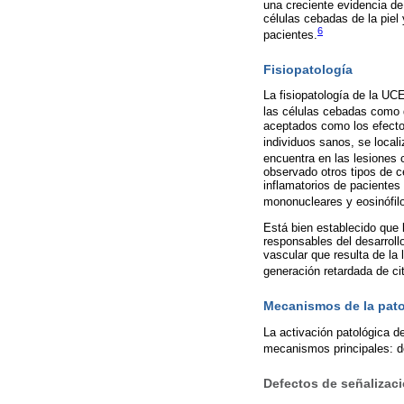
una creciente evidencia de
células cebadas de la piel
6
pacientes.
Fisiopatología
La fisiopatología de la UC
las células cebadas como 
aceptados como los efectore
individuos sanos, se locali
encuentra en las lesiones c
observado otros tipos de cé
inflamatorios de pacientes
mononucleares y eosinófilo
Está bien establecido que
responsables del desarrollo
vascular que resulta de la
generación retardada de ci
Mecanismos de la patog
La activación patológica d
mecanismos principales: de
Defectos de señalizaci