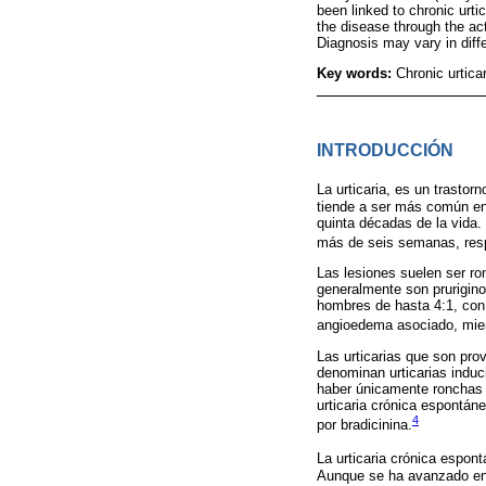
been linked to chronic urtic
the disease through the ac
Diagnosis may vary in diffe
Key words:
Chronic urtica
INTRODUCCIÓN
La urticaria, es un trasto
tiende a ser más común en 
quinta décadas de la vida.
más de seis semanas, res
Las lesiones suelen ser r
generalmente son prurigino
hombres de hasta 4:1, con 
angioedema asociado, mient
Las urticarias que son pro
denominan urticarias induc
haber únicamente ronchas y
urticaria crónica espontá
4
por bradicinina.
La urticaria crónica espon
Aunque se ha avanzado en 