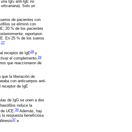
 una IgG anti-IgE no
urticariana). Solo un
 sueros de pacientes con
ófilos se eliminó con
gE; 20 % de los pacientes
steriormente, reportaron
CE. En 25 % de los sueros
27
.
28
al receptor de IgE
y
29
ctivar el complemento.
anos que reaccionaron de
 que la liberación de
ueaba con anticuerpos anti-
l receptor de IgE
ulas de IgG se unen a dos
basófilos induce la
34
s de UCE.
Además, hay
 la respuesta beneficiosa
37
féresis
e