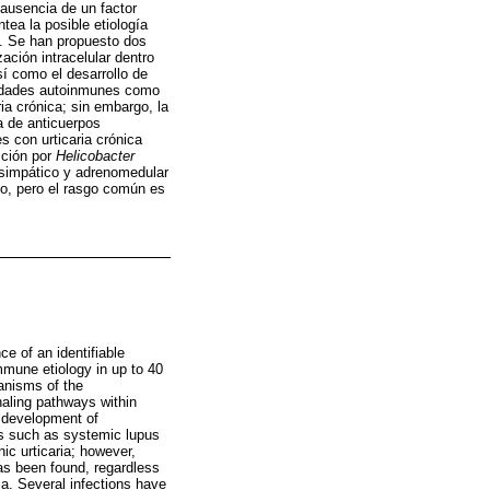
ausencia de un factor
tea la posible etiología
s. Se han propuesto dos
ación intracelular dentro
sí como el desarrollo de
medades autoinmunes como
ria crónica; sin embargo, la
 de anticuerpos
es con urticaria crónica
cción por
Helicobacter
a simpático y adrenomedular
ndo, pero el rasgo común es
ce of an identifiable
immune etiology in up to 40
anisms of the
naling pathways within
he development of
s such as systemic lupus
ic urticaria; however,
as been found, regardless
ia. Several infections have