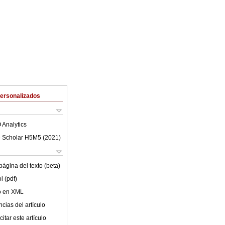
Personalizados
 Analytics
 Scholar H5M5 (
2021
)
ágina del texto (beta)
l (pdf)
lo en XML
cias del artículo
itar este artículo