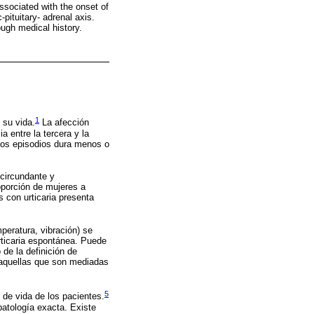
associated with the onset of
pituitary- adrenal axis.
ough medical history.
1
 su vida.
La afección
 entre la tercera y la
 los episodios dura menos o
circundante y
oporción de mujeres a
 con urticaria presenta
peratura, vibración) se
rticaria espontánea. Puede
de la definición de
 aquellas que son mediadas
5
 de vida de los pacientes.
atología exacta. Existe