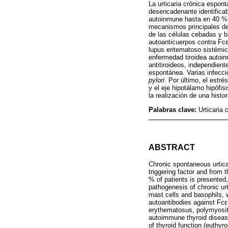
La urticaria crónica espon
desencadenante identificabl
autoinmune hasta en 40 % d
mecanismos principales de l
de las células cebadas y ba
autoanticuerpos contra F
lupus eritematoso sistémico
enfermedad tiroidea autoi
antitiroideos, independient
espontánea. Varias infecci
pylori
. Por último, el estr
y el eje hipotálamo hipófis
la realización de una histo
Palabras clave:
Urticaria
ABSTRACT
Chronic spontaneous urticar
triggering factor and from 
% of patients is presented
pathogenesis of chronic urt
mast cells and basophils, w
autoantibodies against Fc
erythematosus, polymyositi
autoimmune thyroid disease
of thyroid function (euthyr