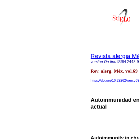
Revista alergia M
versión On-line
ISSN
2448-
Rev. alerg. Méx. vol.
https://doi.org/10.29262/ram.v6
Autoinmunidad en u
actual
Autoimmunity in chron