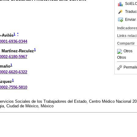
SciELO
Traduc
Enviar 
Indicadore
1
*
-Avilés
Links rela
-0001-6936-0344
Compartir
1
 Martínez-Reculez
Otros
-0002-6180-5967
Otros
1
amaño
Permali
-0002-6620-6322
1
ázquez
-0002-7556-5810
Servicios Sociales de los Trabajadores del Estado, Centro Médico Nacional 2
rgia, Ciudad de México, México