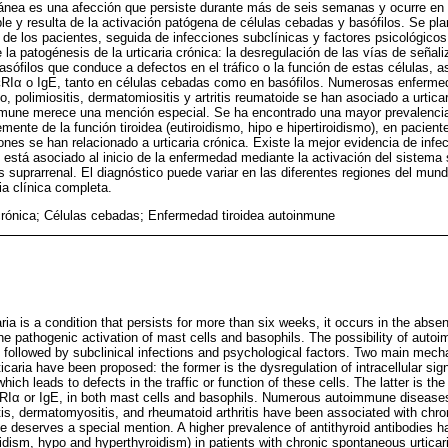
tánea es una afección que persiste durante más de seis semanas y ocurre en 
e y resulta de la activación patógena de células cebadas y basófilos. Se plan
e los pacientes, seguida de infecciones subclínicas y factores psicológico
a patogénesis de la urticaria crónica: la desregulación de las vías de señaliz
sófilos que conduce a defectos en el tráfico o la función de estas células, a
cεRIα o IgE, tanto en células cebadas como en basófilos. Numerosas enfer
, polimiositis, dermatomiositis y artritis reumatoide se han asociado a urtica
nmune merece una mención especial. Se ha encontrado una mayor prevalencia
emente de la función tiroidea (eutiroidismo, hipo e hipertiroidismo), en pacient
ones se han relacionado a urticaria crónica. Existe la mejor evidencia de infe
és está asociado al inicio de la enfermedad mediante la activación del sistem
is suprarrenal. El diagnóstico puede variar en las diferentes regiones del mu
ria clínica completa.
 crónica; Células cebadas; Enfermedad tiroidea autoinmune
ia is a condition that persists for more than six weeks, it occurs in the absen
the pathogenic activation of mast cells and basophils. The possibility of auto
, followed by subclinical infections and psychological factors. Two main mech
icaria have been proposed: the former is the dysregulation of intracellular sig
hich leads to defects in the traffic or function of these cells. The latter is t
εRIα or IgE, in both mast cells and basophils. Numerous autoimmune disease
s, dermatomyositis, and rheumatoid arthritis have been associated with chron
 deserves a special mention. A higher prevalence of antithyroid antibodies h
oidism, hypo and hyperthyroidism) in patients with chronic spontaneous urticar