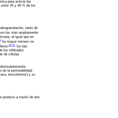
nica para activar las
 entre 35 y 40 % de los
 desgranulación, tanto de
 son los más ampliamente
icaria, al igual que en
9
Su mayor número se
10
,
11
erior.
Se han
 los infiltrados
ar de células
predominantemente
to de la permeabilidad
tasa, leucotrienos) y su
se produce a través de dos