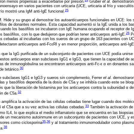
24
eron menos propensas a exacerbarse por presión.
Gruber
et al
. demostraron
oensayo en varios pacientes con urticaria (UCE, urticaria al frío y vasculitis 
25
frío mostró una IgM anti-IgE funcional.
. Hide y su grupo al demostrar los autoanticuerpos funcionales en UCE: los
ilos de donantes normales. Esta capacidad aumentó si la IgE unida a los bas
 cuando los basófilos se incubaron con IgE humana ocupando el receptor de I
26
os basófilos, con lo que dedujeron que podrían tener anticuerpos anti-IgE.
Po
las cebadas al incubarlas con los sueros de un grupo de 163 pacientes con U
tectaron anticuerpos anti-FcεRI y en menor proporción, anticuerpos anti-IgE
n que la IgG purificada de un subconjunto de pacientes con UCE podía unirse 
estos anticuerpos eran subclases IgG1 e IgG3, que tienen la capacidad de a
as de inmunoglobulina se encontraron anticuerpos anti-Fc-ε α en donantes s
30
de tetánico.
 de subclases IgG1 e IgG3 y sueros sin complemento, Ferrer
et al
. demostraron
as y basófilos dependía de la dosis de C5a y se inhibía cuando este se bloq
 que la liberación de histamina por los anticuerpos contra la subunidad α de
32
ón de C5a.
mplifica la activación de las células cebadas tiene lugar cuando dos moléc
33
í el C5a que a su vez activa las células cebadas.
También la activación de 
mo IL4, lo que explica el medio inflamatorio que se encuentra en las biopsia
or de un mecanismo autoinmune en un subconjunto de pacientes con UCE, y es
35
,
36
sores como ciclosporina
y al tratamiento inmunomodulador como plasma
38
a.