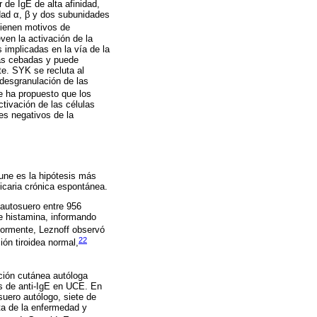
r de IgE de alta afinidad,
idad α, β y dos subunidades
tienen motivos de
ven la activación de la
s implicadas en la vía de la
las cebadas y puede
te. SYK se recluta al
 desgranulación de las
 ha propuesto que los
tivación de las células
es negativos de la
mune es la hipótesis más
ticaria crónica espontánea.
 autosuero entre 956
e histamina, informando
ormente, Leznoff observó
22
ón tiroidea normal,
ción cutánea autóloga
es de anti-IgE en UCE. En
suero autólogo, siete de
ta de la enfermedad y