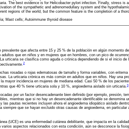
aria. The best evidence is for Helicobacter pylori infection. Finally, stress is 
tivation of the sympathetic and adrenomedullary system and the hypothalamic-
rent regions of the world, but the common feature is the completion of a thor
ria; Mast cells; Autoimmune thyroid disease
rno prevalente que afecta entre 15 y 25 % de la población en algún momento de
adultos que en niños y en mujeres que en hombres, con un pico de ocurrencia
 La urticaria se clasifica como aguda o crónica dependiendo de si el inicio de
2
pectivamente.
onchas rosadas o rojas edematosas de tamaño y forma variables, con eritema 
sas. La urticaria crónica es más común en adultos que en niños. Hay una pr
la mayor incidencia en mujeres de mediana edad. Casi 50 % de los pacientes
3
ras que 40 % tiene urticaria sola y 10 %, angioedema aislado sin urticaria.
vocadas por un factor desencadenante bien definido (por ejemplo, presión, tem
ibles, mientras que si no hay un desencadenante identificable se denomina u
 las pautas recientes incluyen ahora el angioedema idiopático aislado dentro 
nea siempre que se hayan excluido otras causas de angioedema, en particular
tánea (UCE) es una enfermedad cutánea debilitante, que impacta en la calidad
varios aspectos relacionados con esta condición, aún se desconoce la fisiop