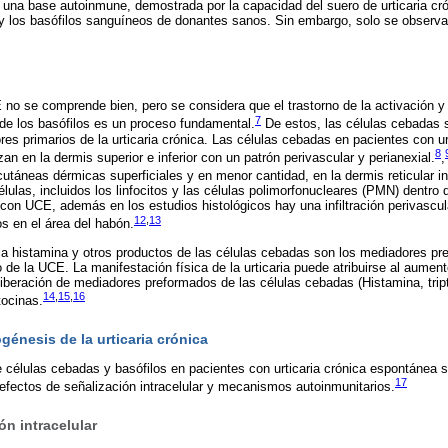
 una base autoinmune, demostrada por la capacidad del suero de urticaria cró
 y los basófilos sanguíneos de donantes sanos. Sin embargo, solo se observa
E no se comprende bien, pero se considera que el trastorno de la activación y
7
de los basófilos es un proceso fundamental.
De estos, las células cebadas
s primarios de la urticaria crónica. Las células cebadas en pacientes con urt
8
zan en la dermis superior e inferior con un patrón perivascular y perianexial.
,
utáneas dérmicas superficiales y en menor cantidad, en la dermis reticular inf
lulas, incluidos los linfocitos y las células polimorfonucleares (PMN) dentro de
 con UCE, además en los estudios histológicos hay una infiltración perivascul
12
,
13
s en el área del habón.
 la histamina y otros productos de las células cebadas son los mediadores 
 de la UCE. La manifestación física de la urticaria puede atribuirse al aumen
 liberación de mediadores preformados de las células cebadas (Histamina, trip
14
,
15
,
16
tocinas.
énesis de la urticaria crónica
e células cebadas y basófilos en pacientes con urticaria crónica espontánea 
17
fectos de señalización intracelular y mecanismos autoinmunitarios.
ón intracelular