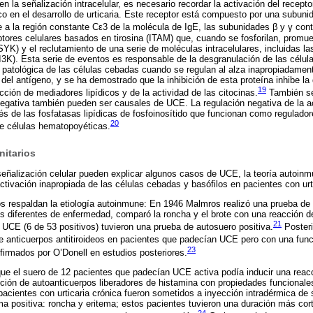
en la señalización intracelular, es necesario recordar la activación del recepto
co en el desarrollo de urticaria. Este receptor está compuesto por una subun
a la región constante Cε3 de la molécula de IgE, las subunidades β y γ con
tores celulares basados ​​en tirosina (ITAM) que, cuando se fosforilan, promue
SYK) y el reclutamiento de una serie de moléculas intracelulares, incluidas la
PI3K). Esta serie de eventos es responsable de la desgranulación de las célu
n patológica de las células cebadas cuando se regulan al alza inapropiadamen
 del antígeno, y se ha demostrado que la inhibición de esta proteína inhibe la
19
ción de mediadores lipídicos y de la actividad de las citocinas.
También se
negativa también pueden ser causales de UCE. La regulación negativa de la ac
s de las fosfatasas lipídicas de fosfoinosítido que funcionan como regulador
20
 de células hematopoyéticas.
itarios
 señalización celular pueden explicar algunos casos de UCE, la teoría autoin
activación inapropiada de las células cebadas y basófilos en pacientes con ur
os respaldan la etiología autoinmune: En 1946 Malmros realizó una prueba de
s diferentes de enfermedad, comparó la roncha y el brote con una reacción d
21
UCE (6 de 53 positivos) tuvieron una prueba de autosuero positiva.
Posteri
 anticuerpos antitiroideos en pacientes que padecían UCE pero con una funci
23
firmados por O’Donell en estudios posteriores.
que el suero de 12 pacientes que padecían UCE activa podía inducir una reac
ipción de autoanticuerpos liberadores de histamina con propiedades funcional
 pacientes con urticaria crónica fueron sometidos a inyección intradérmica de 
ma positiva: roncha y eritema; estos pacientes tuvieron una duración más cor