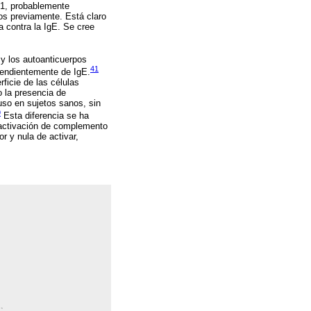
εR1, probablemente
os previamente. Está claro
a contra la IgE. Se cree
 y los autoanticuerpos
41
pendientemente de IgE.
rficie de las células
o la presencia de
uso en sujetos sanos, sin
9
Esta diferencia se ha
 activación de complemento
r y nula de activar,