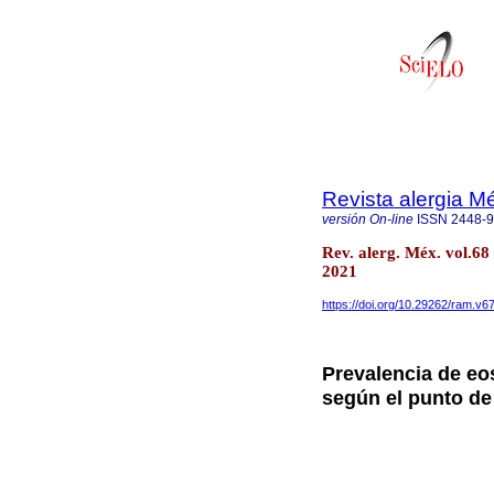
Revista alergia M
versión On-line
ISSN
2448-
Rev. alerg. Méx. vol.68
2021
https://doi.org/10.29262/ram.v6
Prevalencia de eo
según el punto de