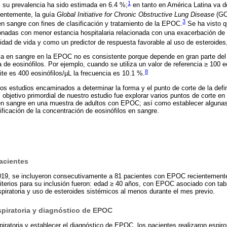
1
s su prevalencia ha sido estimada en 6.4 %;
en tanto en América Latina va d
entemente, la guía
Global Initiative for Chronic Obstructive Lung Disease
(GO
3
 en sangre con fines de clasificación y tratamiento de la EPOC.
Se ha visto q
ionadas con menor estancia hospitalaria relacionada con una exacerbación d
idad de vida y como un predictor de respuesta favorable al uso de esteroides
lia en sangre en la EPOC no es consistente porque depende en gran parte del 
a de eosinófilos. Por ejemplo, cuando se utiliza un valor de referencia ≥ 100 e
8
ite es 400 eosinófilos/µL la frecuencia es 10.1 %.
s estudios encaminados a determinar la forma y el punto de corte de la defini
objetivo primordial de nuestro estudio fue explorar varios puntos de corte en l
 en sangre en una muestra de adultos con EPOC; así como establecer algunas 
ficación de la concentración de eosinófilos en sangre.
acientes
019, se incluyeron consecutivamente a 81 pacientes con EPOC recientemente
criterios para su inclusión fueron: edad ≥ 40 años, con EPOC asociado con tab
spiratoria y uso de esteroides sistémicos al menos durante el mes previo.
spiratoria y diagnóstico de EPOC
spiratoria y establecer el diagnóstico de EPOC, los pacientes realizaron espir