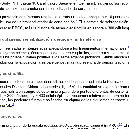
n-Body PFT (Jaeger®, CareFusion, Baesweiler, Germany), siguiendo las rec
9
ido, se hizo una prueba con broncodilatador de corta acción.
 presencia de síntomas respiratorios más un índice tabáquico ≥ 10 paquetes/
3
el uso de un broncodilatador de corta acción.
El síndrome de sobreposició
ablecer EPOC, más la historia de asma o eosinofilia en sangre ≥ 300 células/
cutáneas, sensibilización alérgica y rinitis alérgica
n realizadas e interpretadas apegándose a los lineamientos internacionales.
cluyeron pólenes, ácaros del polvo casero y epitelios, entre otros. La sensibil
una prueba cutánea positiva a los aeroalérgenos probados. Rinitis alérgica 
dos con la exposición a aeroalérgenos, más la presencia de sensibilización a
y eosinofilia
ueron medidos en el laboratorio clínico del hospital, mediante la técnica de ci
nostics Division, Abbott Laboratories, Il, USA). La cantidad se expresó como cé
eosinofilia en sangre se determinó a partir de 5 puntos diferentes de corte: ≥
µL, ≥ 300 células/µL y ≥ 400 células/µL. La frecuencia relativa se determinó 
más, los pacientes fueron clasificados en alguno de los siguientes estratos: <
3
ulas/µL.
funcionales
13
rminó a partir de la escala
modified Medical Research Council
(mMRC).
El 