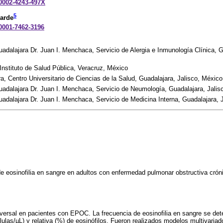
-0002-4243-497X
5
larde
-0001-7462-3196
uadalajara Dr. Juan I. Menchaca, Servicio de Alergia e Inmunología Clínica, G
Instituto de Salud Pública, Veracruz, México
a, Centro Universitario de Ciencias de la Salud, Guadalajara, Jalisco, México
uadalajara Dr. Juan I. Menchaca, Servicio de Neumología, Guadalajara, Jalis
uadalajara Dr. Juan I. Menchaca, Servicio de Medicina Interna, Guadalajara, 
de eosinofilia en sangre en adultos con enfermedad pulmonar obstructiva cró
sversal en pacientes con EPOC. La frecuencia de eosinofilia en sangre se dete
ulas/µL) y relativa (%) de eosinófilos. Fueron realizados modelos multivariado