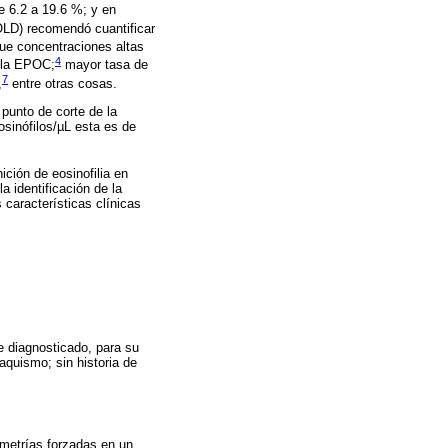
e 6.2 a 19.6 %; y en
LD) recomendó cuantificar
ue concentraciones altas
4
e la EPOC;
mayor tasa de
7
,
entre otras cosas.
punto de corte de la
osinófilos/µL esta es de
ción de eosinofilia en
a identificación de la
características clínicas
 diagnosticado, para su
aquismo; sin historia de
ometrías forzadas en un