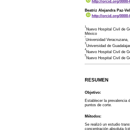
http://orcid.org/0000
Beatriz Alejandra Paz-Ve
http://orcid.org/0000
1
Nuevo Hospital Civil de G
México
²
Universidad Veracruzana, 
3
Universidad de Guadalajar
4
Nuevo Hospital Civil de G
5
Nuevo Hospital Civil de G
RESUMEN
Objetivo:
Establecer la prevalencia 
puntos de corte.
Métodos:
Se realizó un estudio tran
concentración absoluta (cél