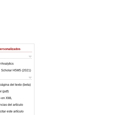
Personalizados
 Analytics
 Scholar H5M5 (
2021
)
ágina del texto (beta)
l (pdf)
lo en XML
cias del artículo
itar este artículo