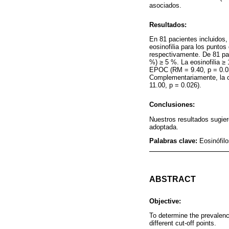
asociados.
Resultados:
En 81 pacientes incluidos,
eosinofilia para los puntos
respectivamente. De 81 pac
%) ≥ 5 %. La eosinofilia ≥
EPOC (RM = 9.40, p = 0.038
Complementariamente, la c
11.00, p = 0.026).
Conclusiones:
Nuestros resultados sugier
adoptada.
Palabras clave:
Eosinófil
ABSTRACT
Objective:
To determine the prevalenc
different cut-off points.