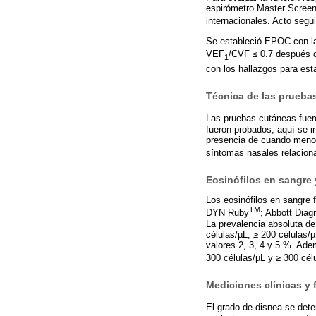
espirómetro Master Scree
internacionales. Acto segu
Se estableció EPOC con la
VEF
/CVF ≤ 0.7 después d
1
con los hallazgos para est
Técnica de las pruebas 
Las pruebas cutáneas fuero
fueron probados; aquí se in
presencia de cuando menos 
síntomas nasales relaciona
Eosinófilos en sangre 
Los eosinófilos en sangre f
TM
DYN Ruby
; Abbott Diag
La prevalencia absoluta de 
células/µL, ≥ 200 células/
valores 2, 3, 4 y 5 %. Ade
300 células/µL y ≥ 300 cél
Mediciones clínicas y 
El grado de disnea se dete