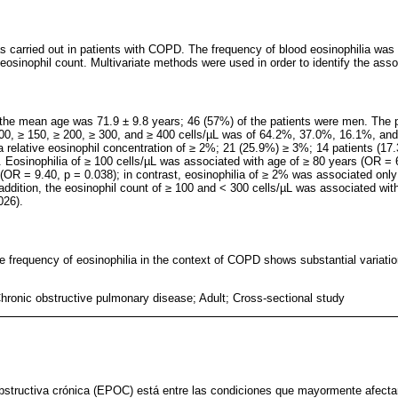
s carried out in patients with COPD. The frequency of blood eosinophilia was
) eosinophil count. Multivariate methods were used in order to identify the asso
 the mean age was 71.9 ± 9.8 years; 46 (57%) of the patients were men. The p
≥ 100, ≥ 150, ≥ 200, ≥ 300, and ≥ 400 cells/µL was of 64.2%, 37.0%, 16.1%, and
a relative eosinophil concentration of ≥ 2%; 21 (25.9%) ≥ 3%; 14 patients (1
 Eosinophilia of ≥ 100 cells/µL was associated with age of ≥ 80 years (OR = 6
OR = 9.40, p = 0.038); in contrast, eosinophilia of ≥ 2% was associated only
addition, the eosinophil count of ≥ 100 and < 300 cells/µL was associated wit
026).
he frequency of eosinophilia in the context of COPD shows substantial variati
hronic obstructive pulmonary disease; Adult; Cross-sectional study
tructiva crónica (EPOC) está entre las condiciones que mayormente afectan 