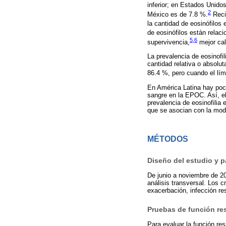
inferior; en Estados Unido
2
México es de 7.8 %.
Reci
la cantidad de eosinófilos
de eosinófilos están relac
5
,
6
supervivencia,
mejor cal
La prevalencia de eosinofi
cantidad relativa o absolut
86.4 %, pero cuando el lím
En América Latina hay poco
sangre en la EPOC. Así, el 
prevalencia de eosinofilia
que se asocian con la modi
MÉTODOS
Diseño del estudio y p
De junio a noviembre de 2
análisis transversal. Los 
exacerbación, infección re
Pruebas de función re
Para evaluar la función re