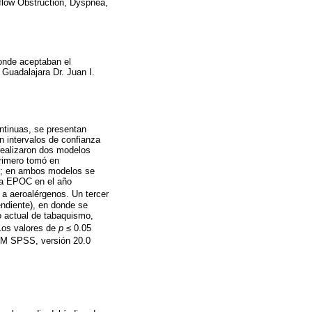
flow Obstruction, Dyspnea,
donde aceptaban el
 Guadalajara Dr. Juan I.
ontinuas, se presentan
n intervalos de confianza
realizaron dos modelos
primero tomó en
 %; en ambos modelos se
 la EPOC en el año
 a aeroalérgenos. Un tercer
endiente), en donde se
o actual de tabaquismo,
os valores de
p
≤ 0.05
IBM SPSS, versión 20.0