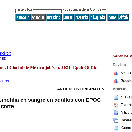
éxico
Servicios 
9190
Revista
 no.3 Ciudad de México jul./sep. 2021 Epub 06-Dic-
SciELO
Google
7i3.893
Articulo
ARTÍCULOS ORIGINALES
nueva p
sinofilia en sangre en adultos con EPOC
Españo
 corte
Artícu
Referen
Como c