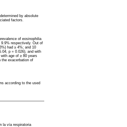
 determined by absolute
ciated factors.
revalence of eosinophilia
 9.9% respectively. Out of
7.3%) had ≥ 4%; and 10
.04, p = 0.026), and with
 with age of ≥ 80 years
h the exacerbation of
ons according to the used
la vía respiratoria