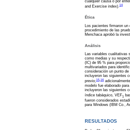
cualquier causa o por enfe
14
and Exercise index).
Ética
Los pacientes firmaron un 
procedimiento de las prueb
Menchaca aprobó la invest
Análisis
Las variables cualitativas
como medias y su respectiv
(IC) de 95 % para proporc
multivariados para identifi
consideración un punto de 
incluyeron las siguientes 
15
,
16
previo;
adicionalmente 
modelo fue elaborado para 
incluyeron las siguientes 
índice tabáquico, VEF
bas
1
fueron considerados estadí
para Windows (IBM Co., A
RESULTADOS