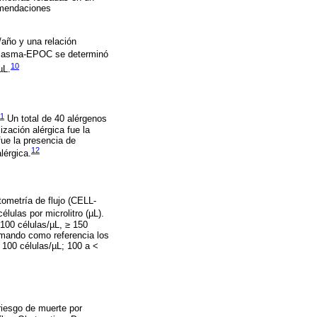
omendaciones
año y una relación
n asma-EPOC se determinó
10
µL.
11
Un total de 40 alérgenos
ización alérgica fue la
fue la presencia de
12
lérgica.
tometría de flujo (CELL-
lulas por microlitro (µL).
 100 células/µL, ≥ 150
tomando como referencia los
 100 células/µL; 100 a <
riesgo de muerte por