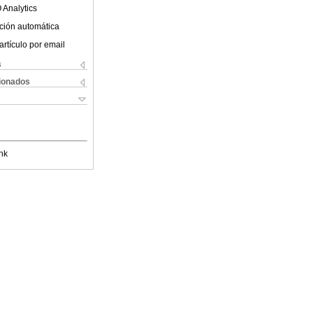
 Analytics
ción automática
artículo por email
s
cionados
nk