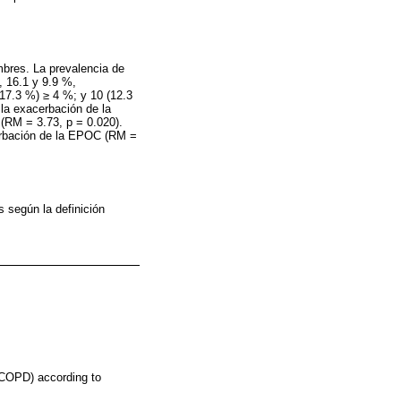
mbres. La prevalencia de
, 16.1 y 9.9 %,
17.3 %) ≥ 4 %; y 10 (12.3
 la exacerbación de la
 (RM = 3.73, p = 0.020).
cerbación de la EPOC (RM =
 según la definición
 (COPD) according to