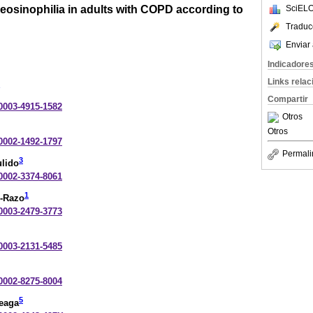
eosinophilia in adults with COPD according to
SciELO
Traduc
Enviar 
Indicadore
Links rela
Compartir
-0003-4915-1582
Otros
Otros
-0002-1492-1797
Permali
3
ulido
-0002-3374-8061
1
s-Razo
-0003-2479-3773
-0003-2131-5485
-0002-8275-8004
5
teaga