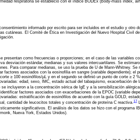
rmedad respiratoria se estableció con el índice BODEx (Body-mass index, air
consentimiento informado por escrito para ser incluidos en el estudio y otro 
as cutáneas. El Comité de Ética en Investigación del Nuevo Hospital Civil de
igación.
 se presentan como frecuencias o proporciones; en el caso de las variables c
a desviación estándar, medianas y sus valores intercuartilares. Se estimaro
iones. Para comparar medianas, se uso la prueba de U de Mann-Whitney. Se 
car factores asociados con la eosinofilia en sangre (variable dependiente); el 
corte ≥ 100 eosinófilos/µL y en el segundo se definió un punto de corte ≥ 2
covariadas: edad, sexo, IMC, estado actual del tabaquismo, exacerbación de
se incluyeron a la concentración sérica de IgE y a la sensibilización alérgica
identificar factores asociados con exacerbaciones de la EPOC (variable dep
covariadas: estratificación de eosinófilos de acuerdo con la guía GOLD, estad
17
al, cantidad de leucocitos totales y concentración de proteína C reactiva.
L
sticamente significativos. El análisis de los datos se hizo con el programa 
rmonk, Nueva York, Estados Unidos).