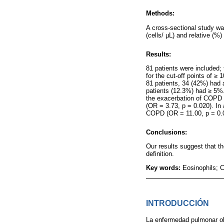
Methods:
A cross-sectional study wa
(cells/ µL) and relative (%
Results:
81 patients were included;
for the cut-off points of 
81 patients, 34 (42%) had 
patients (12.3%) had ≥ 5%.
the exacerbation of COPD (
(OR = 3.73, p = 0.020). In 
COPD (OR = 11.00, p = 0.
Conclusions:
Our results suggest that t
definition.
Key words:
Eosinophils; C
INTRODUCCIÓN
La enfermedad pulmonar obs