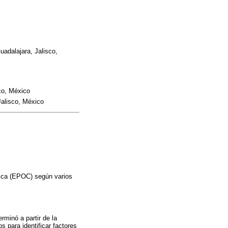
uadalajara, Jalisco,
co, México
Jalisco, México
nica (EPOC) según varios
rminó a partir de la
s para identificar factores