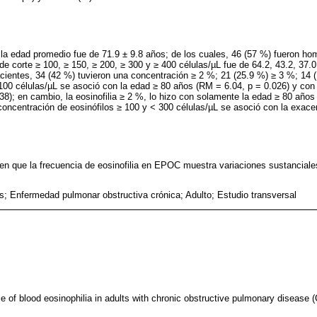
 la edad promedio fue de 71.9 ± 9.8 años; de los cuales, 46 (57 %) fueron ho
 de corte ≥ 100, ≥ 150, ≥ 200, ≥ 300 y ≥ 400 células/µL fue de 64.2, 43.2, 37.0
ientes, 34 (42 %) tuvieron una concentración ≥ 2 %; 21 (25.9 %) ≥ 3 %; 14 (
 100 células/µL se asoció con la edad ≥ 80 años (RM = 6.04, p = 0.026) y con
); en cambio, la eosinofilia ≥ 2 %, lo hizo con solamente la edad ≥ 80 años
oncentración de eosinófilos ≥ 100 y < 300 células/µL se asoció con la exa
en que la frecuencia de eosinofilia en EPOC muestra variaciones sustanciales
os; Enfermedad pulmonar obstructiva crónica; Adulto; Estudio transversal
e of blood eosinophilia in adults with chronic obstructive pulmonary disease