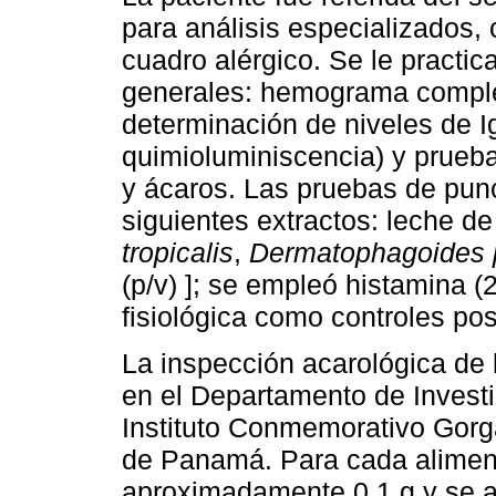
para análisis especializados, 
cuadro alérgico. Se le practic
generales: hemograma complet
determinación de niveles de I
quimioluminiscencia) y prueb
y ácaros. Las pruebas de punc
siguientes extractos: leche d
tropicalis
,
Dermatophagoides 
(p/v) ]; se empleó histamina (
fisiológica como controles pos
La inspección acarológica de 
en el Departamento de Invest
Instituto Conmemorativo Gorg
de Panamá. Para cada aliment
aproximadamente 0.1 g y se an