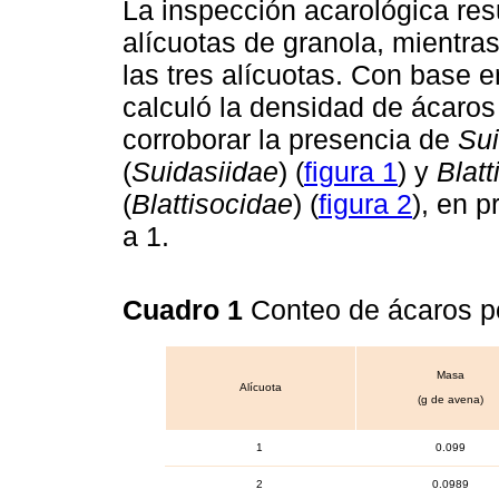
La inspección acarológica res
alícuotas de granola, mientras
las tres alícuotas. Con base e
calculó la densidad de ácaros
corroborar la presencia de
Sui
(
Suidasiidae
) (
figura 1
) y
Blat
(
Blattisocidae
) (
figura 2
), en 
a 1.
Cuadro 1
Conteo de ácaros p
Masa
Alícuota
(g de avena)
1
0.099
2
0.0989