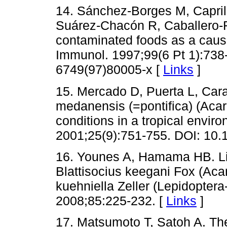
14. Sánchez-Borges M, Capril
Suárez-Chacón R, Caballero-Fo
contaminated foods as a cause
Immunol. 1997;99(6 Pt 1):738
6749(97)80005-x [
Links
]
15. Mercado D, Puerta L, Carab
medanensis (=pontifica) (Acari
conditions in a tropical envir
2001;25(9):751-755. DOI: 10
16. Younes A, Hamama HB. Life
Blattisocius keegani Fox (Aca
kuehniella Zeller (Lepidoptera
2008;85:225-232. [
Links
]
17. Matsumoto T, Satoh A. Th