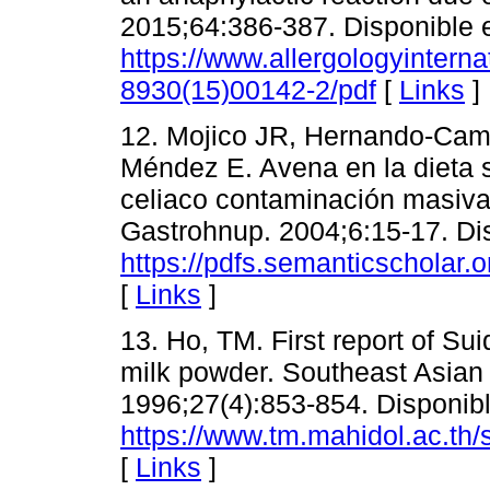
2015;64:386-387. Disponible 
https://www.allergologyinterna
8930(15)00142-2/pdf
[
Links
]
12. Mojico JR, Hernando-Ca
Méndez E. Avena en la dieta si
celiaco contaminación masiva
Gastrohnup. 2004;6:15-17. Di
https://pdfs.semanticschola
[
Links
]
13. Ho, TM. First report of Sui
milk powder. Southeast Asian 
1996;27(4):853-854. Disponibl
https://www.tm.mahidol.ac.th
[
Links
]