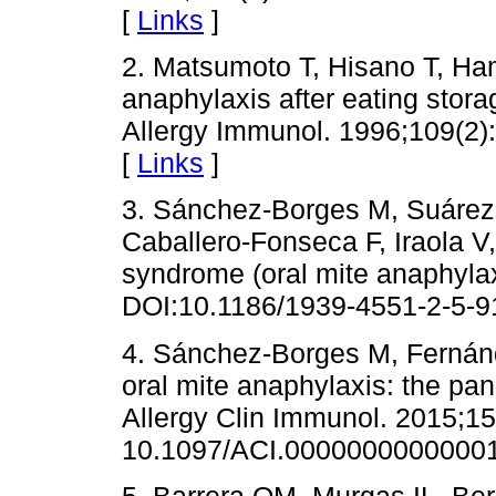
[
Links
]
2. Matsumoto T, Hisano T, Ha
anaphylaxis after eating stora
Allergy Immunol. 1996;109(2)
[
Links
]
3. Sánchez-Borges M, Suárez-
Caballero-Fonseca F, Iraola 
syndrome (oral mite anaphyla
DOI:10.1186/1939-4551-2-5-9
4. Sánchez-Borges M, Fernán
oral mite anaphylaxis: the pa
Allergy Clin Immunol. 2015;15
10.1097/ACI.0000000000000
5. Barrera OM, Murgas IL, Be