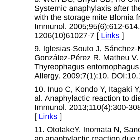
Systemic anaphylaxis after th
with the storage mite Blomia 
Immunol. 2005;95(6):612-614. 
1206(10)61027-7 [
Links
]
9. Iglesias-Souto J, Sánchez-
González-Pérez R, Matheu V. 
Thyreophagus entomophagus in 
Allergy. 2009;7(1):10. DOI:10
10. Inuo C, Kondo Y, Itagaki Y
al. Anaphylactic reaction to d
Immunol. 2013;110(4):300-308
[
Links
]
11. OtotakeY, Inomata N, Sano
an anaphylactic reaction due oa