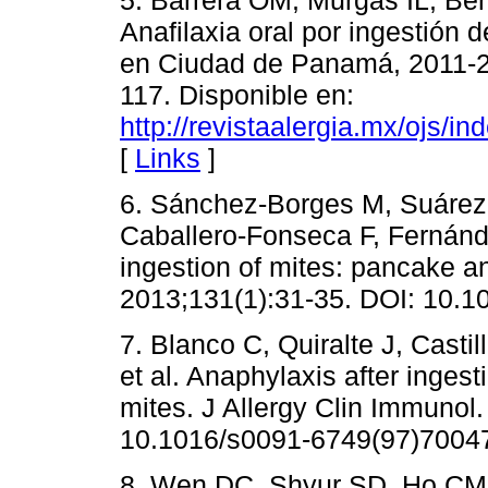
Anafilaxia oral por ingestión
en Ciudad de Panamá, 2011-2
117. Disponible en:
http://revistaalergia.mx/ojs/i
[
Links
]
6. Sánchez-Borges M, Suárez-
Caballero-Fonseca F, Fernánd
ingestion of mites: pancake a
2013;131(1):31-35. DOI: 10.10
7. Blanco C, Quiralte J, Casti
et al. Anaphylaxis after inges
mites. J Allergy Clin Immunol
10.1016/s0091-6749(97)70047
8. Wen DC, Shyur SD, Ho CM, 