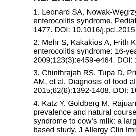
1. Leonard SA, Nowak-Węgrzy
enterocolitis syndrome. Pedia
1477. DOI: 10.1016/j.pcl.2015
2. Mehr S, Kakakios A, Frith 
enterocolitis syndrome: 16-yea
2009;123(3):e459-e464. DOI:
3. Chinthrajah RS, Tupa D, P
AM, et al. Diagnosis of food al
2015;62(6):1392-1408. DOI: 1
4. Katz Y, Goldberg M, Rajua
prevalence and natural course 
syndrome to cow’s milk: a larg
based study. J Allergy Clin I