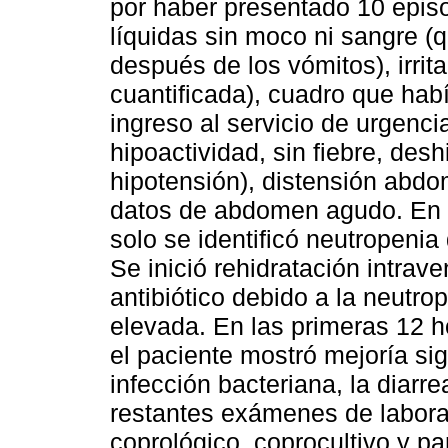
por haber presentado 10 epis
líquidas sin moco ni sangre (
después de los vómitos), irritab
cuantificada), cuadro que habí
ingreso al servicio de urgenc
hipoactividad, sin fiebre, desh
hipotensión), distensión abdom
datos de abdomen agudo. En l
solo se identificó neutropeni
Se inició rehidratación intra
antibiótico debido a la neutrop
elevada. En las primeras 12 ho
el paciente mostró mejoría sign
infección bacteriana, la diarr
restantes exámenes de laborat
coprológico, coprocultivo y pa