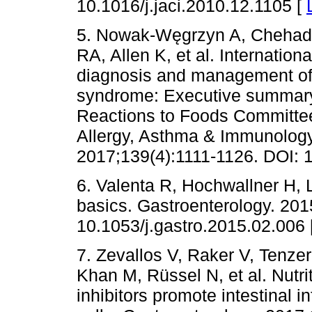
10.1016/j.jaci.2010.12.1105 [
5. Nowak-Węgrzyn A, Chehad
RA, Allen K, et al. Internation
diagnosis and management of f
syndrome: Executive summary
Reactions to Foods Committee
Allergy, Asthma & Immunology.
2017;139(4):1111-1126. DOI: 1
6. Valenta R, Hochwallner H, L
basics. Gastroenterology. 201
10.1053/j.gastro.2015.02.006 
7. Zevallos V, Raker V, Tenze
Khan M, Rüssel N, et al. Nutri
inhibitors promote intestinal i