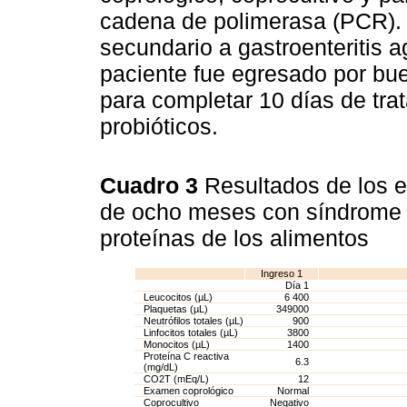
cadena de polimerasa (PCR).
secundario a gastroenteritis 
paciente fue egresado por bue
para completar 10 días de tra
probióticos.
Cuadro 3
Resultados de los 
de ocho meses con síndrome a
proteínas de los alimentos
Ingreso 1
Día 1
Leucocitos (µL)
6 400
Plaquetas (µL)
349000
Neutrófilos totales (µL)
900
Linfocitos totales (µL)
3800
Monocitos (µL)
1400
Proteína C reactiva
6.3
(mg/dL)
CO2T (mEq/L)
12
Examen coprológico
Normal
Coprocultivo
Negativo