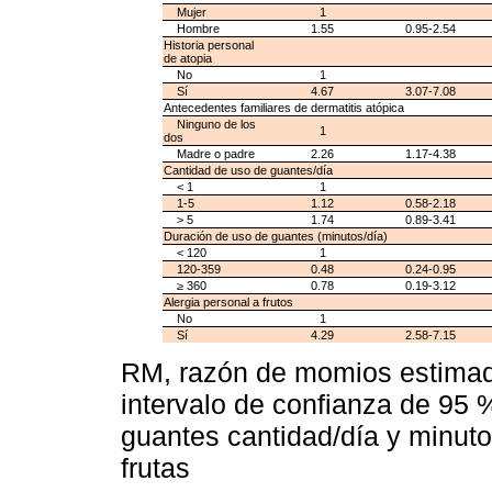
Mujer
1
Hombre
1.55
0.95-2.54
Historia personal
de atopia
No
1
Sí
4.67
3.07-7.08
Antecedentes familiares de dermatitis atópica
Ninguno de los
1
dos
Madre o padre
2.26
1.17-4.38
Cantidad de uso de guantes/día
< 1
1
1-5
1.12
0.58-2.18
> 5
1.74
0.89-3.41
Duración de uso de guantes (minutos/día)
< 120
1
120-359
0.48
0.24-0.95
≥ 360
0.78
0.19-3.12
Alergia personal a frutos
No
1
Sí
4.29
2.58-7.15
RM, razón de momios estimada
intervalo de confianza de 95 
guantes cantidad/día y minutos
frutas