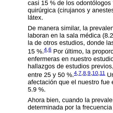
casi 15 % de los odontólogos 
quirúrgica (cirujanos y aneste
látex.
De manera similar, la prevalen
laboran en la sala médica (8.2
la de otros estudios, donde l
4
,
6
15 %.
Por último, la propor
enfermeras en nuestro estudio
hallazgos de estudios previos
4
,
7
,
8
,
9
,
10
,
11
entre 25 y 50 %.
Un
afectación que el nuestro fue 
5.9 %.
Ahora bien, cuando la prevalen
determinada por la frecuencia