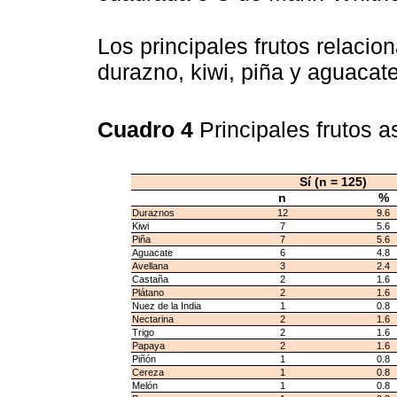
Los principales frutos relacion
durazno, kiwi, piña y aguacate
Cuadro 4
Principales frutos a
Sí (n = 125)
n
%
Duraznos
12
9.6
Kiwi
7
5.6
Piña
7
5.6
Aguacate
6
4.8
Avellana
3
2.4
Castaña
2
1.6
Plátano
2
1.6
Nuez de la India
1
0.8
Nectarina
2
1.6
Trigo
2
1.6
Papaya
2
1.6
Piñón
1
0.8
Cereza
1
0.8
Melón
1
0.8