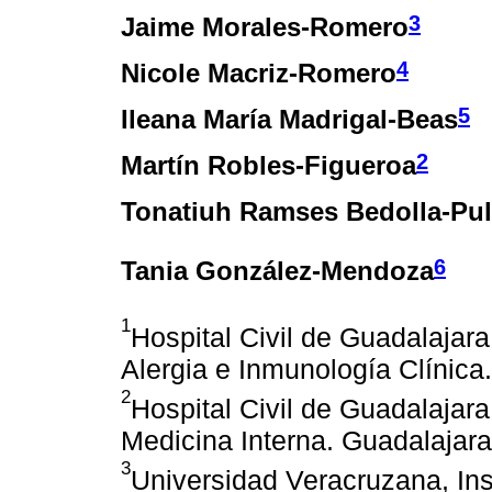
3
Jaime Morales-Romero
4
Nicole Macriz-Romero
5
Ileana María Madrigal-Beas
2
Martín Robles-Figueroa
Tonatiuh Ramses Bedolla-Pul
6
Tania González-Mendoza
1
Hospital Civil de Guadalajara
Alergia e Inmunología Clínica
2
Hospital Civil de Guadalajara
Medicina Interna. Guadalajara
3
Universidad Veracruzana, Ins