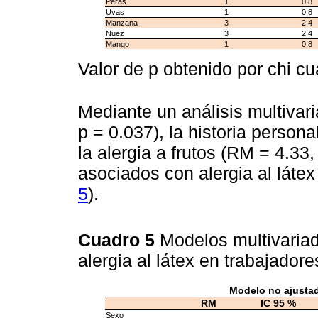
Peras
1
0.8
Uvas
1
0.8
Manzana
3
2.4
Nuez
3
2.4
Mango
1
0.8
Valor de p obtenido por chi c
Mediante un análisis multivari
p = 0.037), la historia person
la alergia a frutos (RM = 4.33
asociados con alergia al látex
5
).
Cuadro 5
Modelos multivariad
alergia al látex en trabajador
Modelo no ajusta
RM
IC 95 %
Sexo