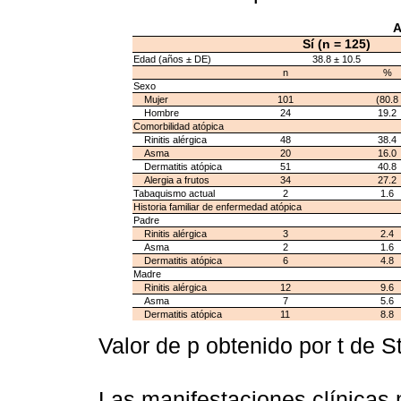
A
Sí (n = 125)
Edad (años ± DE)
38.8 ± 10.5
n
%
Sexo
Mujer
101
(80.8
Hombre
24
19.2
Comorbilidad atópica
Rinitis alérgica
48
38.4
Asma
20
16.0
Dermatitis atópica
51
40.8
Alergia a frutos
34
27.2
Tabaquismo actual
2
1.6
Historia familiar de enfermedad atópica
Padre
Rinitis alérgica
3
2.4
Asma
2
1.6
Dermatitis atópica
6
4.8
Madre
Rinitis alérgica
12
9.6
Asma
7
5.6
Dermatitis atópica
11
8.8
Valor de p obtenido por t de 
Las manifestaciones clínicas 