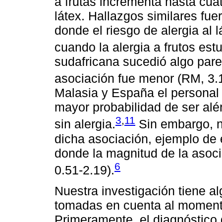
a frutas incrementa hasta cuat
látex. Hallazgos similares fue
donde el riesgo de alergia al 
cuando la alergia a frutos est
sudafricana sucedió algo pare
asociación fue menor (RM, 3.1
Malasia y España el personal 
mayor probabilidad de ser alér
3
,
11
sin alergia.
Sin embargo, n
dicha asociación, ejemplo de e
donde la magnitud de la asoc
6
0.51-2.19).
Nuestra investigación tiene a
tomadas en cuenta al momento 
Primeramente, el diagnóstico d