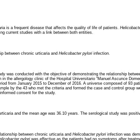
a is a frequent disease that affects the quality of life of patients.
Helicobacte
ing current studies with a link between both entities.
hip between chronic urticaria and
Helicobacter pylori
infection.
udy was conducted with the objective of demonstrating the relationship betwee
n in the allergology clinic of the Hospital Universitario “Manuel Ascunce Dome
riod from January 2015 to December of 2016. A universe composed of 93 pat
sample by the 43 who met the criteria and formed the case and control group w
informed consent for the study.
ticaria and the mean age was 36.10 years. The serological study was positi
elationship between chronic urticaria and
Helicobacter pylori
infection was demo
elicobacter pylori
was effective as the patients had no symptoms after treatme