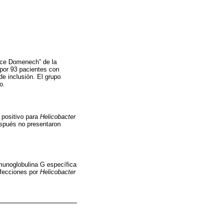
unce Domenech” de la
 por 93 pacientes con
de inclusión. El grupo
o.
 positivo para
Helicobacter
espués no presentaron
munoglobulina G específica
afecciones por
Helicobacter