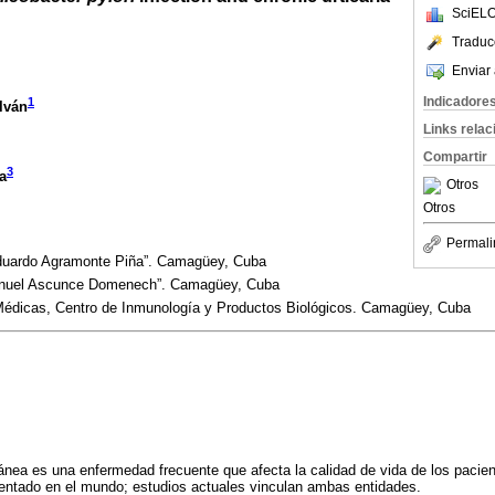
SciELO
Traduc
Enviar 
Indicadore
1
lván
Links rela
Compartir
3
a
Otros
Otros
Permali
 Eduardo Agramonte Piña”. Camagüey, Cuba
“Manuel Ascunce Domenech”. Camagüey, Cuba
Médicas, Centro de Inmunología y Productos Biológicos. Camagüey, Cuba
tánea es una enfermedad frecuente que afecta la calidad de vida de los pacien
ntado en el mundo; estudios actuales vinculan ambas entidades.