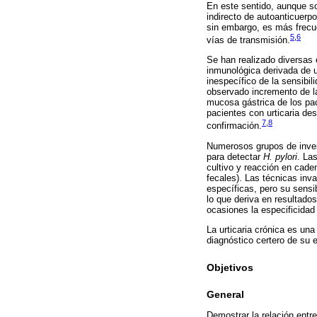
En este sentido, aunque so
indirecto de autoanticuer
sin embargo, es más frecue
5
,
6
vías de transmisión.
Se han realizado diversas
inmunológica derivada de u
inespecífico de la sensibi
observado incremento de la 
mucosa gástrica de los pac
pacientes con urticaria des
7
,
8
confirmación.
Numerosos grupos de inves
para detectar
H. pylori
. La
cultivo y reacción en cade
fecales). Las técnicas inv
específicas, pero su sensi
lo que deriva en resultado
ocasiones la especificidad
La urticaria crónica es u
diagnóstico certero de su e
Objetivos
General
Demostrar la relación entre