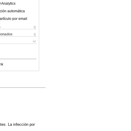
 Analytics
ción automática
artículo por email
s
cionados
nk
tes. La infección por