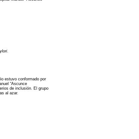
ylori
.
dio estuvo conformado por
Manuel “Ascunce
erios de inclusión. El grupo
as al azar.