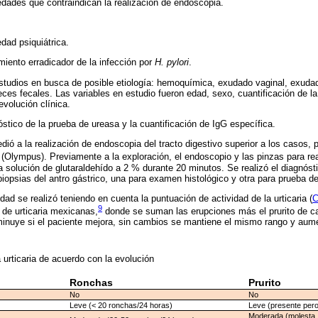
dades que contraindican la realización de endoscopia.
dad psiquiátrica.
miento erradicador de la infección por
H. pylori
.
estudios en busca de posible etiología: hemoquímica, exudado vaginal, exudado
ces fecales. Las variables en estudio fueron edad, sexo, cuantificación de l
evolución clínica.
óstico de la prueba de ureasa y la cuantificación de IgG específica.
dió a la realización de endoscopia del tracto digestivo superior a los casos, 
(Olympus). Previamente a la exploración, el endoscopio y las pinzas para rea
 solución de glutaraldehído a 2 % durante 20 minutos. Se realizó el diagnós
opsias del antro gástrico, una para examen histológico y otra para prueba d
ad se realizó teniendo en cuenta la puntuación de actividad de la urticaria (
C
9
 de urticaria mexicanas,
donde se suman las erupciones más el prurito de ca
minuye si el paciente mejora, sin cambios se mantiene el mismo rango y aum
 urticaria de acuerdo con la evolución
Ronchas
Prurito
No
No
Leve (˂ 20 ronchas/24 horas)
Leve (presente pero
Moderada (molesta, p