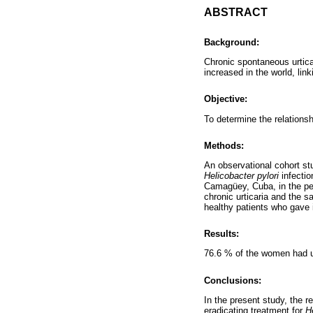
ABSTRACT
Background:
Chronic spontaneous urticari
increased in the world, link
Objective:
To determine the relations
Methods:
An observational cohort st
Helicobacter pylori
infectio
Camagüey, Cuba, in the pe
chronic urticaria and the 
healthy patients who gave 
Results:
76.6 % of the women had ur
Conclusions:
In the present study, the r
eradicating treatment for
H