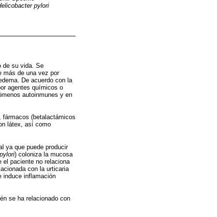
elicobacter pylori
 de su vida. Se
ce más de una vez por
edema. De acuerdo con la
 por agentes químicos o
enómenos autoinmunes y en
, fármacos (betalactámicos
on látex, así como
sal ya que puede producir
pylori
) coloniza la mucosa
el paciente no relaciona
acionada con la urticaria
e induce inflamación
ién se ha relacionado con