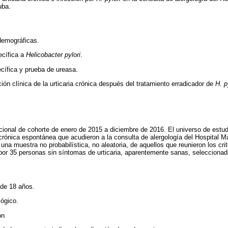
uba.
 demográficas.
ecífica a
Helicobacter pylori
.
cífica y prueba de ureasa.
ión clínica de la urticaria crónica después del tratamiento erradicador de
H. p
cional de cohorte de enero de 2015 a diciembre de 2016. El universo de estu
 crónica espontánea que acudieron a la consulta de alergología del Hospital 
a muestra no probabilística, no aleatoria, de aquellos que reunieron los crit
 por 35 personas sin síntomas de urticaria, aparentemente sanas, seleccionad
de 18 años.
lógico.
ón