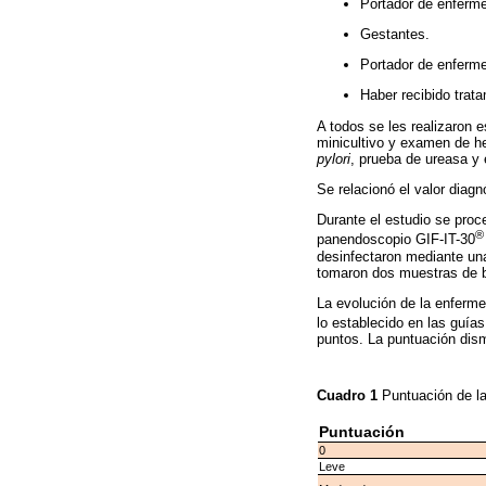
Portador de enferme
Gestantes.
Portador de enferme
Haber recibido trata
A todos se les realizaron 
minicultivo y examen de he
pylori
, prueba de ureasa y 
Se relacionó el valor diagn
Durante el estudio se proce
®
panendoscopio GIF-IT-30
desinfectaron mediante una
tomaron dos muestras de bi
La evolución de la enfermed
lo establecido en las guías
puntos. La puntuación dis
Cuadro 1
Puntuación de la
Puntuación
0
Leve