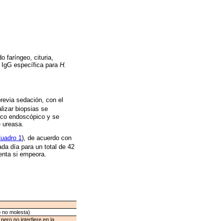
 faríngeo, cituria,
a IgG específica para
H.
previa sedación, con el
lizar biopsias se
tico endoscópico y se
e ureasa.
uadro 1
), de acuerdo con
da día para un total de 42
enta si empeora.
 no molesta)
ero no interfiere en la