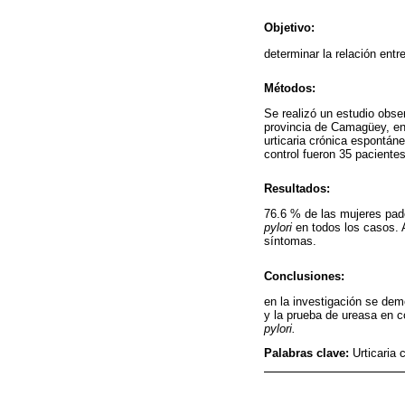
Objetivo:
determinar la relación entr
Métodos:
Se realizó un estudio obse
provincia de Camagüey, ent
urticaria crónica espontáne
control fueron 35 paciente
Resultados:
76.6 % de las mujeres pade
pylori
en todos los casos. A
síntomas.
Conclusiones:
en la investigación se demo
y la prueba de ureasa en 
pylori.
Palabras clave:
Urticaria