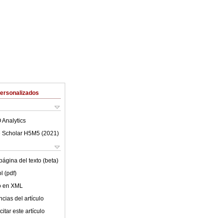
Personalizados
 Analytics
 Scholar H5M5 (
2021
)
ágina del texto (beta)
l (pdf)
lo en XML
cias del artículo
itar este artículo