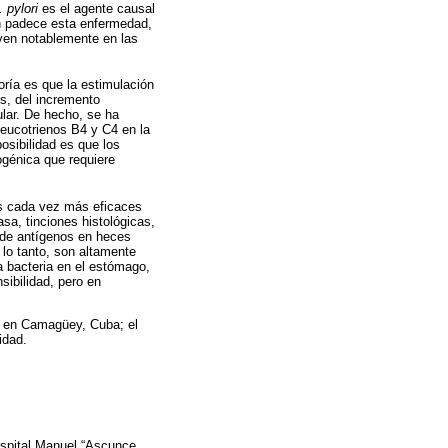
. pylori
es el agente causal
n padece esta enfermedad,
uyen notablemente en las
ría es que la estimulación
es, del incremento
ular. De hecho, se ha
 leucotrienos B4 y C4 en la
osibilidad es que los
ogénica que requiere
as cada vez más eficaces
asa, tinciones histológicas,
n de antígenos en heces
 lo tanto, son altamente
a bacteria en el estómago,
sibilidad, pero en
s en Camagüey, Cuba; el
idad.
ospital Manuel “Ascunce