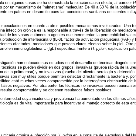
lo en algunos casos se ha demostrado la relación causa-efecto, al parecer
H
pos por un mecanismo de “mimetismo” molecular. De 40 a 60 % de la població
nte en países en desarrollo pues las condiciones sanitarias deficientes infl
 especulaciones en cuanto a otros posibles mecanismos involucrados. Una teo
na infección crónica es la responsable a través de la liberación de mediador
lidad de los vasos cutáneos a agentes que incrementan la permeabilidad vasc
producción de interleucina 8 (IL-8), factor de activación plaquetaria (PAF) y
ientes afectados, mediadores que poseen claros efectos sobre la piel. Otra p
arrollen inmunoglobulina E (IgE) específica frente a
H. pylori
, explicación pat
tigación han enfocado sus estudios en el desarrollo de técnicas diagnóstic
s técnicas se pueden dividir en dos grupos: invasivas (prueba rápida de la ure
na de la polimerasa) y no invasivas (prueba del aliento, serología y detecció
asivas son muy útiles porque permiten detectar directamente la bacteria y, por
bilidad está muchas veces comprometida por la heterogénea distribución de l
s falsos negativos. Por otra parte, las técnicas no invasivas poseen buena sen
 resulta comprometida y se obtienen resultados falsos positivos.
na enfermedad cuya incidencia y prevalencia ha aumentado en los últimos año
tiología es de vital importancia para incentivar el manejo correcto de esta ent
 urticaria crónica e infección por
H. pylori
en la consulta de alergología del H