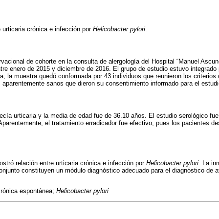
e urticaria crónica e infección por
Helicobacter pylori
.
rvacional de cohorte en la consulta de alergología del Hospital “Manuel Asc
re enero de 2015 y diciembre de 2016. El grupo de estudio estuvo integrado
a; la muestra quedó conformada por 43 individuos que reunieron los criterios 
s aparentemente sanos que dieron su consentimiento informado para el estudi
cía urticaria y la media de edad fue de 36.10 años. El estudio serológico fue
parentemente, el tratamiento erradicador fue efectivo, pues los pacientes d
stró relación entre urticaria crónica e infección por
Helicobacter pylori
. La in
conjunto constituyen un módulo diagnóstico adecuado para el diagnóstico de 
 crónica espontánea;
Helicobacter pylori