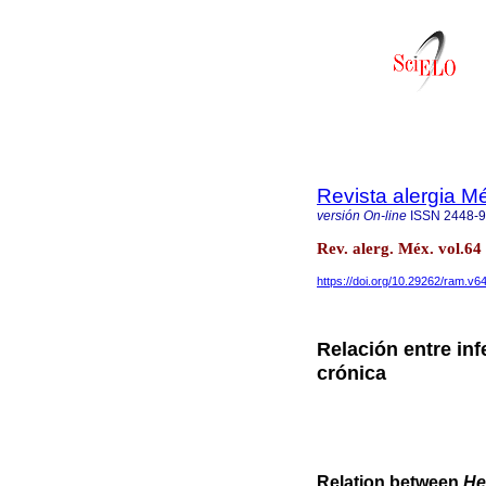
Revista alergia M
versión On-line
ISSN
2448-
Rev. alerg. Méx. vol.64
https://doi.org/10.29262/ram.v6
Relación entre in
crónica
Relation between
He