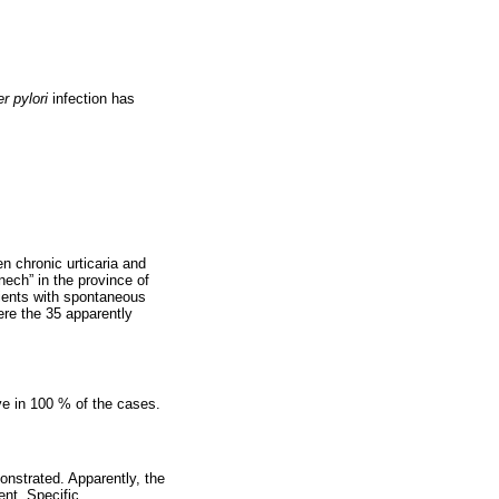
r pylori
infection has
n chronic urticaria and
nech” in the province of
ients with spontaneous
ere the 35 apparently
ve in 100 % of the cases.
nstrated. Apparently, the
nt. Specific