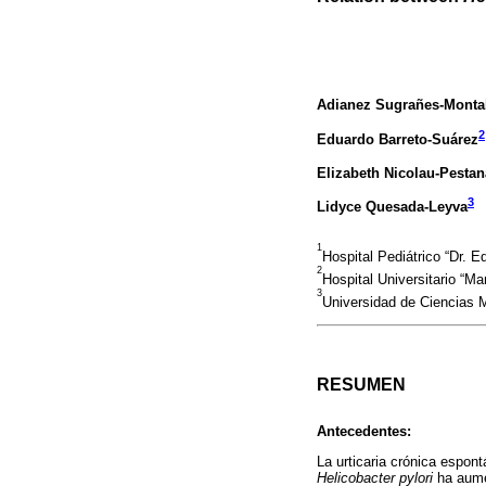
Adianez Sugrañes-Monta
2
Eduardo Barreto-Suárez
Elizabeth Nicolau-Pestan
3
Lidyce Quesada-Leyva
1
Hospital Pediátrico “Dr.
2
Hospital Universitario 
3
Universidad de Ciencias 
RESUMEN
Antecedentes:
La urticaria crónica espon
Helicobacter pylori
ha aume