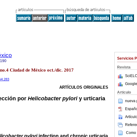
éxico
Servicios 
9190
Revista
 no.4 Ciudad de México oct./dic. 2017
SciELO
4i4.283
Google
ARTÍCULOS ORIGINALES
Articulo
fección por
Helicobacter pylori
y urticaria
nueva p
Españo
Artícu
Referen
Como c
licobacter pylori
infection and chronic urticaria