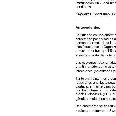
immunoglobulin G and ureas
conditions.
Keywords:
Spontaneous ch
Antecedentes
La urticaria es una enfer
caracteriza por episodios 
semana por más de seis s
clasificación de la Organi
físicos, mientras que 80 
el resto no está definida (i
Las etiologías relacionad
y antinflamatorios no este
infecciones (parasitarias y 
Tanto en la anamnesis como
reacciones anafilactoideas
gástrica, en numerosas oc
con los cutáneos. Por este
crónica idiopática (UCI), 
gástrica, incluso en ausen
Recientemente se describió 
rosácea, síndrome de Swee