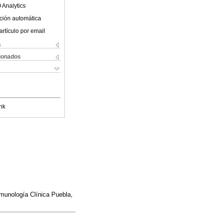
 Analytics
ción automática
artículo por email
s
cionados
nk
munología Clínica Puebla,