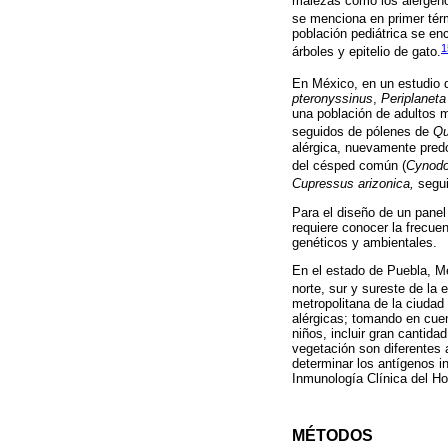
malezas como los alérgeno
se menciona en primer térm
población pediátrica se en
1
árboles y epitelio de gato.
En México, en un estudio d
pteronyssinus
,
Periplanet
una población de adultos m
seguidos de pólenes de
Qu
alérgica, nuevamente predo
del césped común (
Cynodo
Cupressus arizonica,
segu
Para el diseño de un panel
requiere conocer la frecue
genéticos y ambientales.
En el estado de Puebla, Mé
norte, sur y sureste de la
metropolitana de la ciudad
alérgicas; tomando en cuen
niños, incluir gran cantid
vegetación son diferentes 
determinar los antígenos i
Inmunología Clínica del Hos
MÉTODOS