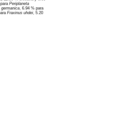
 para
Periplaneta
a germanica
, 6.94 % para
para
Fraxinus uhdei
, 5.20