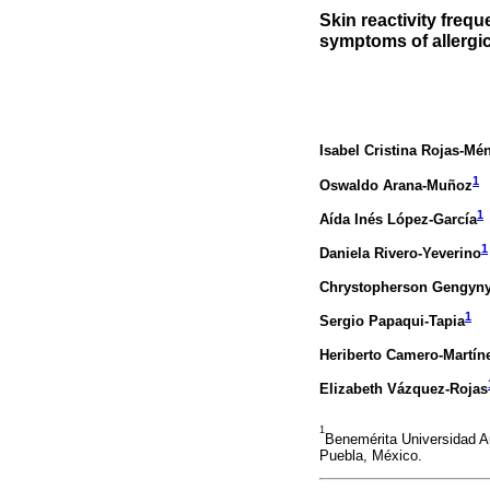
Skin reactivity frequ
symptoms of allergi
Isabel Cristina Rojas-Mé
1
Oswaldo Arana-Muñoz
1
Aída Inés López-García
1
Daniela Rivero-Yeverino
Chrystopherson Gengyny
1
Sergio Papaqui-Tapia
Heriberto Camero-Martín
Elizabeth Vázquez-Rojas
1
Benemérita Universidad Au
Puebla, México.