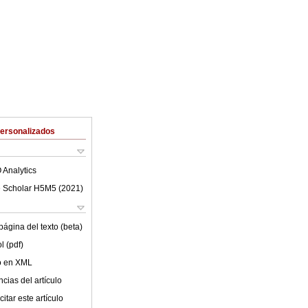
Personalizados
 Analytics
 Scholar H5M5 (
2021
)
ágina del texto (beta)
l (pdf)
lo en XML
cias del artículo
itar este artículo