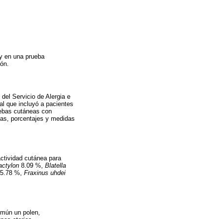
 y en una prueba
ión.
 del Servicio de Alergia e
al que incluyó a pacientes
uebas cutáneas con
cias, porcentajes y medidas
ctividad cutánea para
ctylon
8.09 %,
Blatella
5.78 %,
Fraxinus uhdei
omún un polen,