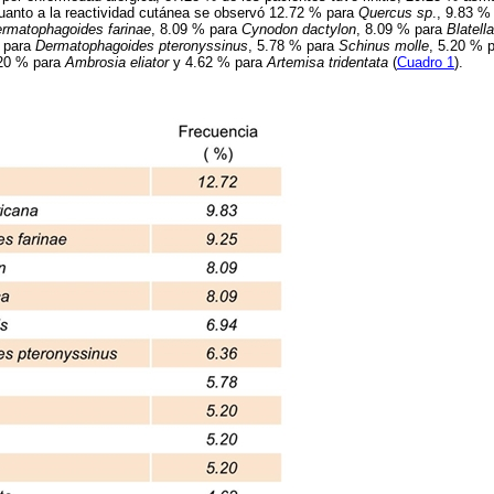
cuanto a la reactividad cutánea se observó 12.72 % para
Quercus sp
., 9.83 %
rmatophagoides farinae
, 8.09 % para
Cynodon dactylon
, 8.09 % para
Blatell
% para
Dermatophagoides pteronyssinus
, 5.78 % para
Schinus molle
, 5.20 % 
.20 % para
Ambrosia eliator
y 4.62 % para
Artemisa tridentata
(
Cuadro 1
).