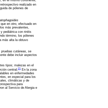
, en el mismo continente,
etrospectivo realizado en
eguida de pólenes de
atophagoides
 que en otro, efectuado en
 los más prevalentes,
 pediátrica con rinitis
ndo término, los pólenes
ra más alta la obtuvo
s pruebas cutáneas, se
ente debe incluir aspectos
tes tipos; malezas en el
21
ción central;
En la zona
halables en enfermedades
tes, en especial para los
ales, climáticas y de
 prospectiva para
n al Servicio de Alergia e