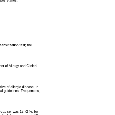
pos etarios.
nsitization test; the
nt of Allergy and Clinical
ve of allergic disease, in
nal guidelines. Frequencies,
rcus sp.
was 12.72 %, for