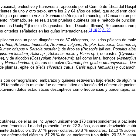
vacional, prolectivo y transversal, aprobado por el Comité de Ética del Hospit
cientes de uno y otro sexo, entre los 2 y 64 años de edad, que acudieron debi
érgica por primera vez al Servicio de Alergia e Inmunología Clínica en un pe
ento informado, se les realizaron pruebas cutáneas por el método de punción
®
ancetas Duotip
(Lincoln Diagnostics, Inc., Decatur, Illinois). Se consideraron
11
,
16
,
20
,
21
,
22
s criterios señalados en las guías internacionales.
licaron con un panel diagnóstico de 37 alérgenos, incluidos pólenes de male
trífida
,
Artemisa tridentata
,
Artemisa vulgaris
,
Atriplex bacteosa
,
Cosmos bi
Rumex crispus
y
Salsola pestifer
); de árboles (
Prosopis juli ora
,
Populus alba
gustrum lucidum
,
Salix sp.
,
Schinnus molle
y
Pinus sp
.); de pastos (
Cynodon 
ne
), y de algodón (
Gossypium herbaceum
); así como lana, hongos (
Aspergilus
s
y
Hormodendrum
), ácaros del polvo (
Dermatopha- goides pteronyssinus
,
Der
de plumas, epitelios (
Felis silvestris catus
,
Canis lupus familiaris
) y cucarach
es con dermografismo, embarazo y quienes estuvieran bajo efecto de algún me
. El tamaño de la muestra fue determinístico en función del número de pacie
 obtuvieron datos estadísticos descriptivos como frecuencias y porcentajes, a
cutáneas, de ellas se incluyeron únicamente 173 correspondientes a pacient
 sexo femenino. La edad promedio fue de 22.3 años, con una desviación está
iente distribución: 19.07 % prees- colares, 20.8 % escolares, 12.13 % adole
n por enfermedad alérgica, 87.28 % de los pacientes tuvo rinitis, 20.23 % asma