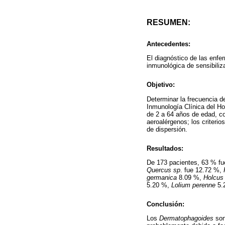
RESUMEN:
Antecedentes:
El diagnóstico de las enfe
inmunológica de sensibiliz
Objetivo:
Determinar la frecuencia de
Inmunología Clínica del Ho
de 2 a 64 años de edad, c
aeroalérgenos; los criteri
de dispersión.
Resultados:
De 173 pacientes, 63 % fue
Quercus sp
. fue 12.72 %,
germanica
8.09 %,
Holcus
5.20 %,
Lolium perenne
5.
Conclusión:
Los
Dermatophagoides
son