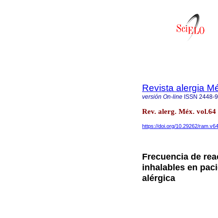
Revista alergia M
versión On-line
ISSN
2448-
Rev. alerg. Méx. vol.6
https://doi.org/10.29262/ram.v6
Frecuencia de reac
inhalables en pac
alérgica