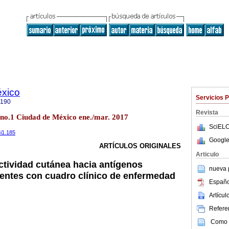
éxico
Servicios 
9190
Revista
4 no.1 Ciudad de México ene./mar. 2017
SciELO
4i1.185
Google
ARTÍCULOS ORIGINALES
Articulo
tividad cutánea hacia antígenos
nueva p
ientes con cuadro clínico de enfermedad
Españo
Artícu
Referen
Como c