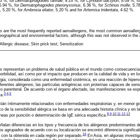
83 %, for
Dermatophagoides farinae
, 9.25 %, for
Cynodon dactylon
, 8.09 %, f
 6.94 %, for
Dermatophagoides pteronyssinus
, 6.36 %, for
Schinus molle
, 5.7
, 5.20 %, for
Ambrosia eliator
, 5.20 % and for
Artemisa tridentata
, 4.62 %.
es
are the most frequently reported aeroallergens, the most common aeroallerg
geographical and environmental factors, although this was not observed in the
Allergic disease; Skin prick test; Sensitization
s representan un problema de salud pública en el mundo como consecuencia
morbilidad, así como por el impacto que producen en la calidad de vida y en l
rgia, considerada como una enfermedad sistémica, es una reacción de hiperse
ferentes alérgenos; las partículas antigénicas son proteínas capaces de sensib
l o parenteral. De acuerdo con el órgano afectado, las manifestaciones se exp
3
,
4
,
5
ia.
stán íntimamente relacionados con enfermedades respiratorias y, en menor g
co de la sensibilidad alérgica se basa en una adecuada historia clínica y en l
8
,
9
,
10
,
11
,
12
,
13
eas por punción o determinación de IgE sérica específica.
ñalan diferencias en los tipos y frecuencia de los alérgenos predominantes d
s agrupados de acuerdo con su localización se encontró diferencia significati
16
 con la obtenida en cada región por separado.
En Asia, en algunas investiga