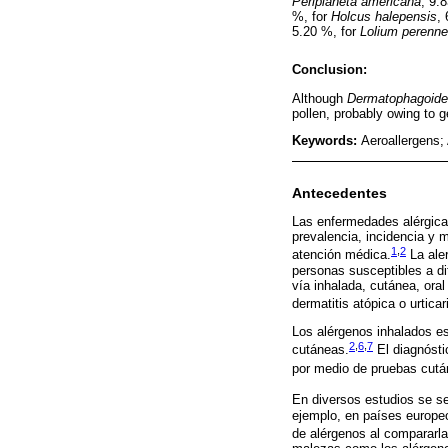
Periplaneta americana
, 9.
%, for
Holcus halepensis
,
5.20 %, for
Lolium perenne
Conclusion:
Although
Dermatophagoid
pollen, probably owing to 
Keywords:
Aeroallergens; 
Antecedentes
Las enfermedades alérgica
prevalencia, incidencia y 
1
,
2
atención médica.
La ale
personas susceptibles a di
vía inhalada, cutánea, ora
dermatitis atópica o urticar
Los alérgenos inhalados e
2
,
6
,
7
cutáneas.
El diagnósti
por medio de pruebas cután
En diversos estudios se se
ejemplo, en países europeo
de alérgenos al compararla