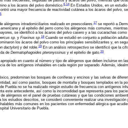
s más frecuentes, seguidas de pastos y ácaros del polvo; mientras que otras
6
,
14
ino a los ácaros del polvo doméstico.
En Estados Unidos, en un estudio r
contró una mayor frecuencia de reactividad cutánea a los ácaros del polvo, s
5
17
e alérgenos intradomiciliarios realizado en preescolares.
se reportó a
Derm
a americana
y al epitelio del perro como los alérgenos más comunes, mientras
ayores, se identificó a los ácaros del polvo casero y a las cucarachas como
18
ercus sp
. y
Fraxinus sp
.
Cuando se estudió en conjunto a población adulta y
minaron los ácaros del polvo como los principales sensibilizantes y, en segu
19
n dactylon
) y del roble.
En un análisis retrospectivo se identificó que la cif
20
ida de
Dermatophagoides pteronyssinus
y el epitelio de gato.
 apropiado en cuanto al número y tipo de alérgenos que deben incluirse en la
ncia de los antígenos inhalables en cada región por separado. Además, idealm
xico, predominan los bosques de coníferas y encinos y las selvas de diferen
 entidad, así como pastos, bosques de montaña y bosques templados en la por
 de Puebla no se ha realizado ningún estudio de frecuencia con antígenos in
ta este antecedente, así como la incomodidad que representa para los pacien
ad de alérgenos en el panel de pruebas cutáneas y que las condiciones ambient
a los estudios descritos, se consideró conveniente realizar una investigación
nhalables más comunes en los pacientes con enfermedad alérgica que acudiero
pital Universitario de Puebla.