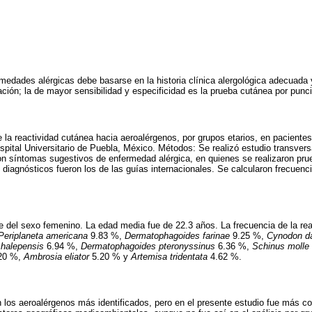
rmedades alérgicas debe basarse en la historia clínica alergológica adecuada
ación; la de mayor sensibilidad y especificidad es la prueba cutánea por punc
 la reactividad cutánea hacia aeroalérgenos, por grupos etarios, en pacientes
spital Universitario de Puebla, México. Métodos: Se realizó estudio transvers
on síntomas sugestivos de enfermedad alérgica, en quienes se realizaron pr
os diagnósticos fueron los de las guías internacionales. Se calcularon frecuen
 del sexo femenino. La edad media fue de 22.3 años. La frecuencia de la rea
Periplaneta americana
9.83 %,
Dermatophagoides farinae
9.25 %,
Cynodon da
 halepensis
6.94 %,
Dermatophagoides pteronyssinus
6.36 %,
Schinus molle
20 %,
Ambrosia eliator
5.20 % y
Artemisa tridentata
4.62 %.
 los aeroalérgenos más identificados, pero en el presente estudio fue más c