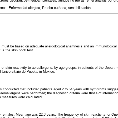
tores geográficos-medioambientales, aunque no fue así en el análisis por gru
enos; Enfermedad alérgica; Prueba cutánea; sensibilización
s must be based on adequate allergological anamnesis and an immunological se
 is the skin prick test.
of skin reactivity to aeroallergens, by age groups, in patients of the Departme
 Universitario de Puebla, in Mexico.
s conducted that included patients aged 2 to 64 years with symptoms suggesti
 aeroallergens were performed; the diagnostic criteria were those of internatio
n measures were calculated.
 females. Mean age was 22.3 years. The frequency of skin reactivity for
Que