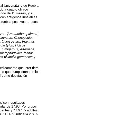
al Universitario de Puebla,
do a cuadro clínico
riodo de 11 meses, y a
 con antígenos inhalables
 pruebas positivas a todas
zas (
Amaranthus palmeri
,
pinnatus
,
Chenopodium
,
Quercus sp.
,
Fraxinus
dactylon
,
Holcus
 fumigathus, Alternaria
matophagoides farinae
,
as (
Blatella germánica
y
dicamento que inter riera
ntes que cumplieron con los
sí como desviación
es con resultados
ndar de 17.93. Por grupo
scentes y 47.97 % adultos.
, 11.56 % urticaria y 8.09