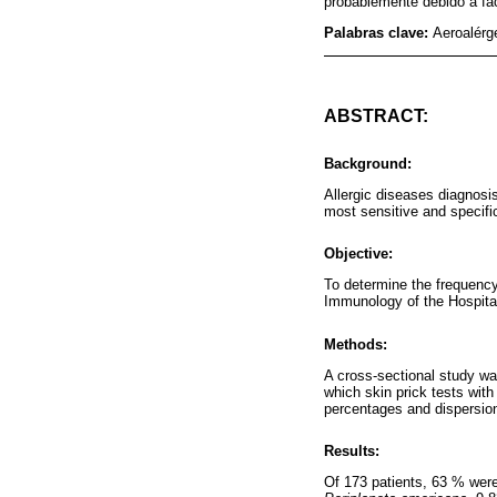
probablemente debido a fac
Palabras clave:
Aeroalérg
ABSTRACT:
Background:
Allergic diseases diagnosi
most sensitive and specific
Objective:
To determine the frequency 
Immunology of the Hospital
Methods:
A cross-sectional study wa
which skin prick tests with
percentages and dispersio
Results:
Of 173 patients, 63 % were