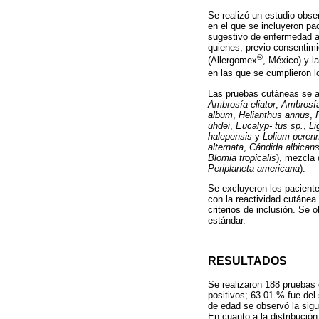
Se realizó un estudio obser
en el que se incluyeron pa
sugestivo de enfermedad al
quienes, previo consentimi
®
(Allergomex
, México) y l
en las que se cumplieron lo
Las pruebas cutáneas se ap
Ambrosía eliator
,
Ambrosía 
album
,
Helianthus annus
,
uhdei
,
Eucalyp- tus sp.
,
Li
halepensis
y
Lolium peren
alternata
,
Cándida albican
Blomia tropicalis
), mezcla 
Periplaneta americana
).
Se excluyeron los pacient
con la reactividad cutánea
criterios de inclusión. Se
estándar.
RESULTADOS
Se realizaron 188 pruebas 
positivos; 63.01 % fue del
de edad se observó la sigu
En cuanto a la distribució