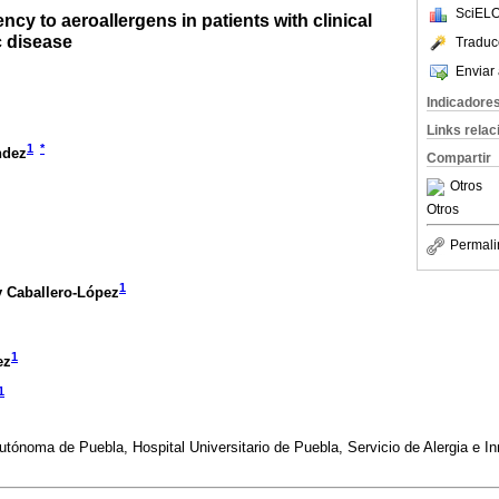
SciELO
ency to aeroallergens in patients with clinical
c disease
Traduc
Enviar 
Indicadore
Links rela
1
*
ndez
Compartir
Otros
Otros
Permali
1
 Caballero-López
1
ez
1
tónoma de Puebla, Hospital Universitario de Puebla, Servicio de Alergia e In