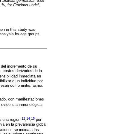
or
Blatella germanica
, 8.09
8 %, for
Fraxinus uhdei
,
en in this study was
 analysis by age groups.
 del incremento de su
os costos derivados de la
nsibilidad inmediata en
ilizar a un individuo por
resan como rinitis, asma,
rado, con manifestaciones
a evidencia inmunológica
12
14
15
e una región,
,
,
por
va en la prevalencia global
ciones se indica a las