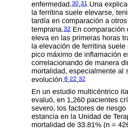
30
31
enfermedad.
,
Una explicac
la ferritina suele elevarse, t
tardía en comparación a otro
32
temprana.
En comparación c
eleva en las primeras horas tra
la elevación de ferritina suel
pico máximo de inflamación e
correlacionando de manera dire
mortalidad, especialmente al s
8
22
32
evolución.
,
,
En un estudio multicéntrico i
evaluó, en 1,260 pacientes c
severo, los factores de riesg
estancia en la Unidad de Tera
mortalidad de 33.81% (n = 426)