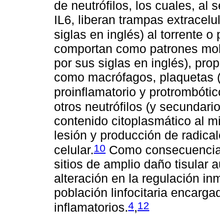
de neutrófilos, los cuales, al
IL6, liberan trampas extracelu
siglas en inglés) al torrente 
comportan como patrones mol
por sus siglas en inglés), prop
como macrófagos, plaquetas (P
proinflamatorio y protrombótico
otros neutrófilos (y secundari
contenido citoplasmático al 
lesión y producción de radica
10
celular.
Como consecuencia d
sitios de amplio daño tisular 
alteración en la regulación i
población linfocitaria encarga
4
12
inflamatorios.
,