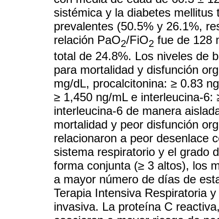
sistémica y la diabetes mellitus
prevalentes (50.5% y 26.1%, re
relación PaO
/FiO
fue de 128 
2
2
total de 24.8%. Los niveles de 
para mortalidad y disfunción org
mg/dL, procalcitonina: ≥ 0.83 ng
≥ 1,450 ng/mL e interleucina-6: 
interleucina-6 de manera aisla
mortalidad y peor disfunción or
relacionaron a peor desenlace co
sistema respiratorio y el grado 
forma conjunta (≥ 3 altos), los 
a mayor número de días de estan
Terapia Intensiva Respiratoria y
invasiva. La proteína C reactiva,