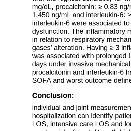
mg/dL, procalcitonin: ≥ 0.83 ng/
1,450 ng/mL and interleukin-6: 
interleukin-6 were associated to
dysfunction. The inflammatory 
in relation to respiratory mecha
gases’ alteration. Having ≥ 3 in
was associated with prolonged
days under invasive mechanical v
procalcitonin and interleukin-6 
SOFA and worst outcome defin
Conclusion:
individual and joint measuremen
hospitalization can identify patie
LOS, intensive care LOS and lon