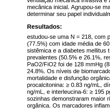
ventilação mecânica invasiva e a
mecânica inicial. Agrupou-se ma
determinar seu papel individua
Resultados:
estudou-se uma N = 218, com p
(77.5%) com idade média de 60.3
sistêmica e a diabetes mellitus
prevalentes (50.5% e 26.1%, re
PaO2/FiO2 foi de 128 mmHg (83.
24.8%. Os níveis de biomarcado
mortalidade e disfunção orgânic
procalcitonina: ≥ 0.83 ng/mL, dí
ng/mL, e interleucina-6: ≥ 195 p
sozinhas demonstraram maior ri
orgânica. Os marcadores inflama