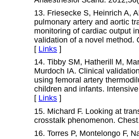
13. Friesecke S, Heinrich A, A
pulmonary artery and aortic t
monitoring of cardiac output in
validation of a novel method.
[
Links
]
14. Tibby SM, Hatherill M, Ma
Murdoch IA. Clinical validati
using femoral artery thermodilu
children and infants. Intensi
[
Links
]
15. Michard F. Looking at tra
crosstalk phenomenon. Chest
16. Torres P, Montelongo F, N