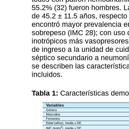
55.2% (32) fueron hombres. L
de 45.2 ± 11.5 años, respecto
encontró mayor prevalencia e
sobrepeso (IMC 28); con uso 
inotrópicos más vasopresores 
de ingreso a la unidad de cui
séptico secundario a neumonía
se describen las característi
incluidos.
Tabla 1:
Características demo
Variables
Género
Masculino
Femenino
Edad (años), media ± DE
2
IMC (kg/m
), media ± DE