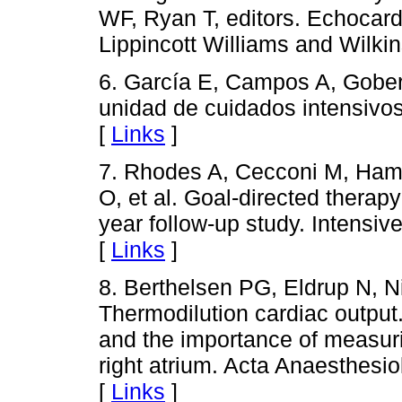
WF, Ryan T, editors. Echocard
Lippincott Williams and Wilkin
6. García E, Campos A, Gober
unidad de cuidados intensivo
[
Links
]
7. Rhodes A, Cecconi M, Hami
O, et al. Goal-directed therapy
year follow-up study. Intensi
[
Links
]
8. Berthelsen PG, Eldrup N, 
Thermodilution cardiac output
and the importance of measuri
right atrium. Acta Anaesthesi
[
Links
]