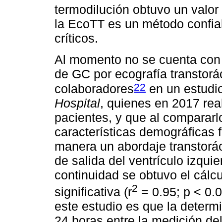
termodilución obtuvo un valor
la EcoTT es un método confia
críticos.
Al momento no se cuenta con
de GC por ecografía transtor
22
colaboradores
en un estudio
Hospital
, quienes en 2017 rea
pacientes, y que al compararl
características demográficas f
manera un abordaje transtoráci
de salida del ventrículo izqu
continuidad se obtuvo el cálc
2
significativa (r
= 0.95; p < 0.
este estudio es que la determ
24 horas entre la medición de