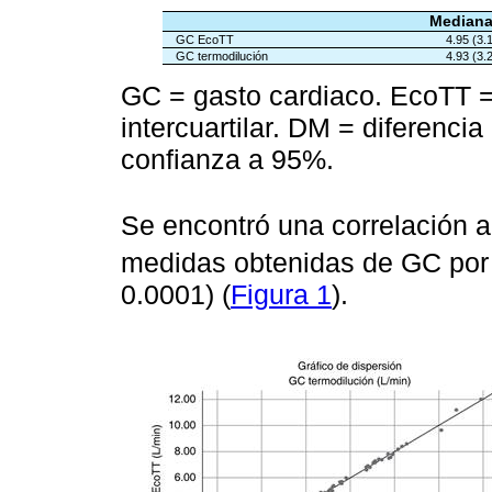
Mediana
GC EcoTT
4.95 (3.1
GC termodilución
4.93 (3.2
GC = gasto cardiaco. EcoTT = 
intercuartilar. DM = diferenci
confianza a 95%.
Se encontró una correlación al
medidas obtenidas de GC por
0.0001) (
Figura 1
).