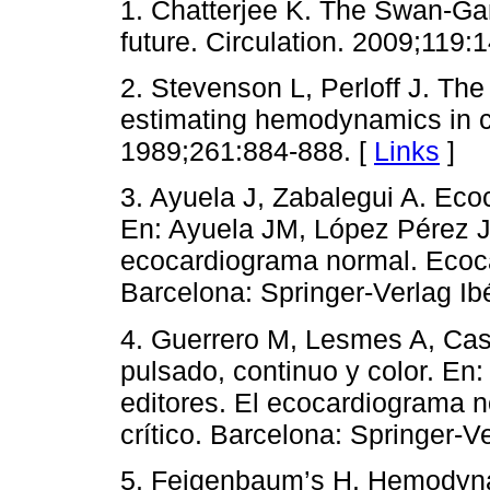
1. Chatterjee K. The Swan-Gan
future. Circulation. 2009;119:
2. Stevenson L, Perloff J. The l
estimating hemodynamics in ch
1989;261:884-888. [
Links
]
3. Ayuela J, Zabalegui A. Eco
En: Ayuela JM, López Pérez JM
ecocardiograma normal. Ecocar
Barcelona: Springer-Verlag Ibé
4. Guerrero M, Lesmes A, Cast
pulsado, continuo y color. En
editores. El ecocardiograma n
crítico. Barcelona: Springer-Ve
5. Feigenbaum’s H. Hemodyna