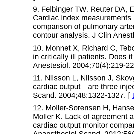
9. Felbinger TW, Reuter DA, E
Cardiac index measurements d
comparison of pulmonary artery
contour analysis. J Clin Anes
10. Monnet X, Richard C, Tebo
in critically ill patients. Doe
Anestesiol. 2004;70(4):219-22
11. Nilsson L, Nilsson J, Sko
cardiac output—are three inj
Scand. 2004;48:1322-1327. [
12. Moller-Sorensen H, Hans
Moller K. Lack of agreement an
cardiac output monitor compar
Anaesthesiol Scand. 2012;56(