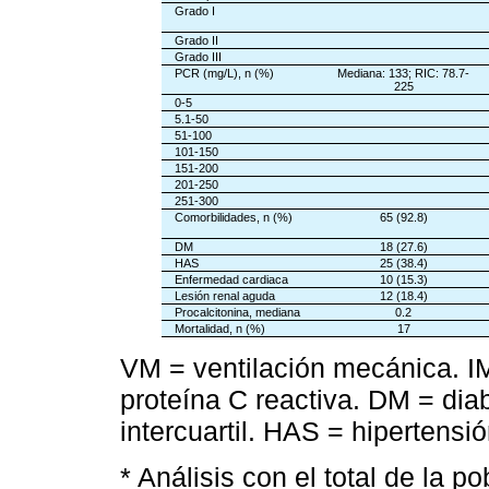
Grado I
Grado II
Grado III
PCR (mg/L), n (%)
Mediana: 133; RIC: 78.7-
225
0-5
5.1-50
51-100
101-150
151-200
201-250
251-300
Comorbilidades, n (%)
65 (92.8)
DM
18 (27.6)
HAS
25 (38.4)
Enfermedad cardiaca
10 (15.3)
Lesión renal aguda
12 (18.4)
Procalcitonina, mediana
0.2
Mortalidad, n (%)
17
VM = ventilación mecánica. I
proteína C reactiva. DM = dia
intercuartil. HAS = hipertensión
* Análisis con el total de la po