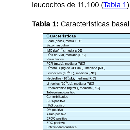
leucocitos de 11,100 (
Tabla 1
)
Tabla 1:
Características basal
Características
Edad (años), media ± DE
Sexo masculino
2
IMC (kg/m
), media ± DE
Días de VMI, mediana [RIC]
Paraclínicos
PCR (mg/L), mediana [RIC]
Dímero D (ng de UEF/mL), mediana [RIC]
3
Leucocitos (10
/μL), mediana [RIC]
3
Neutrófilos (10
/μL), mediana [RIC]
3
Linfocitos (10
/μL), mediana [RIC]
Procalcitonina (ng/mL), mediana [RIC]
Tabaquismo positivo
Comorbilidades
SIRA positivo
HAS positivo
DM positivo
Asma positivo
EPOC positivo
ERC positivo
Enfermedad cardiaca