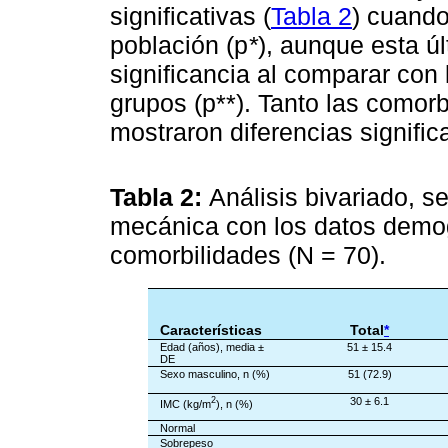
significativas (
Tabla 2
) cuando
población (p
*
), aunque esta ú
significancia al comparar con
grupos (p**). Tanto las comor
mostraron diferencias significa
Tabla 2:
Análisis bivariado, s
mecánica con los datos demog
comorbilidades (N = 70).
Características
Total
*
Edad (años), media ±
51 ± 15.4
DE
Sexo masculino, n (%)
51 (72.9)
2
30 ± 6.1
IMC (kg/m
), n (%)
Normal
Sobrepeso