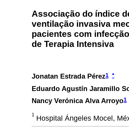
Associação do índice 
ventilação invasiva me
pacientes com infecçã
de Terapia Intensiva
1
*
Jonatan Estrada Pérez
Eduardo Agustín Jaramillo So
1
Nancy Verónica Alva Arroyo
1
Hospital Ángeles Mocel, Méx