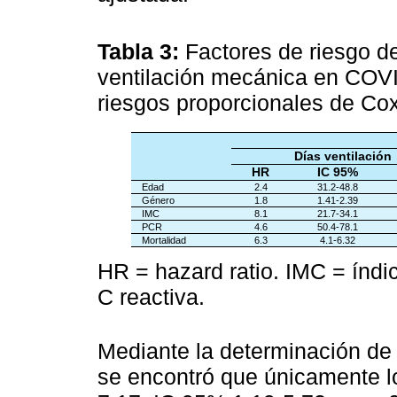
Tabla 3:
Factores de riesgo de
ventilación mecánica en COVI
riesgos proporcionales de Co
Días ventilación
HR
IC 95%
Edad
2.4
31.2-48.8
Género
1.8
1.41-2.39
IMC
8.1
21.7-34.1
PCR
4.6
50.4-78.1
Mortalidad
6.3
4.1-6.32
HR = hazard ratio. IMC = índi
C reactiva.
Mediante la determinación de 
se encontró que únicamente l