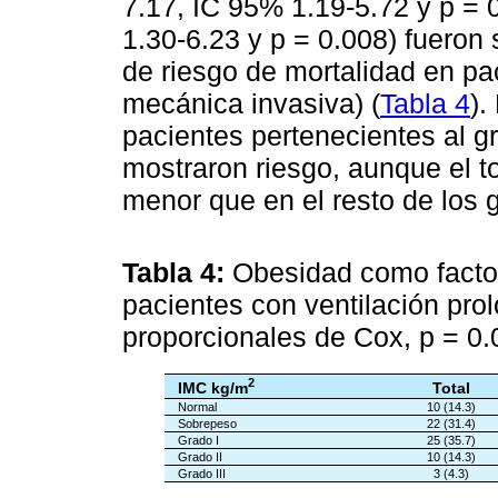
7.17, IC 95% 1.19-5.72 y p = 
1.30-6.23 y p = 0.008) fueron 
de riesgo de mortalidad en pa
mecánica invasiva) (
Tabla 4
).
pacientes pertenecientes al g
mostraron riesgo, aunque el t
menor que en el resto de los 
Tabla 4:
Obesidad como factor
pacientes con ventilación pr
proporcionales de Cox, p = 0.
2
IMC kg/m
Total
Normal
10 (14.3)
Sobrepeso
22 (31.4)
Grado I
25 (35.7)
Grado II
10 (14.3)
Grado III
3 (4.3)