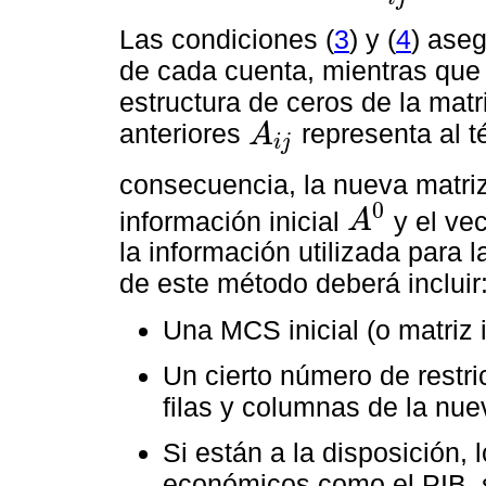
Las condiciones (
3
) y (
4
) ase
de cada cuenta, mientras que 
estructura de ceros de la matr
anteriores
representa al t
A
i
j
A
i
j
consecuencia, la nueva matri
0
información inicial
y el vec
A
A
0
la información utilizada para 
de este método deberá incluir
Una MCS inicial (o matriz
Un cierto número de restri
filas y columnas de la nu
Si están a la disposición,
económicos como el PIB, s