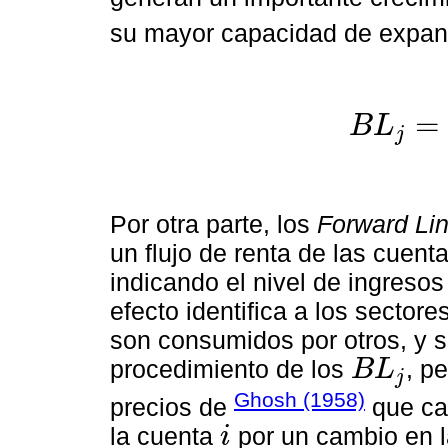
su mayor capacidad de expan
=
B
L
j
B
L
j
=
∑
i
=
1
n
a
j
b
i
j
1
Por otra parte, los
Forward Li
un flujo de renta de las cuen
indicando el nivel de ingreso
efecto identifica a los secto
son consumidos por otros, y 
procedimiento de los
, p
B
L
j
B
L
j
Ghosh (1958)
precios de
que cal
la cuenta
por un cambio en l
i
i