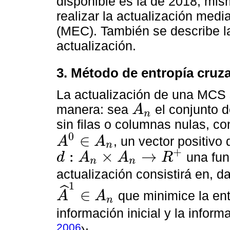
disponible es la de 2018, mi
realizar la actualización med
(MEC). También se describe la
actualización.
3. Método de entropía cruz
La actualización de una MCS 
manera: sea
el conjunto d
A
n
A
n
sin filas o columnas nulas, c
0
∈
, un vector positivo
A
A
n
A
0
∈
A
n
+
:
×
→
una fun
d
A
A
R
n
n
d
:
A
n
×
A
n
→
R
+
actualización consistirá en, 
1
ˆ
∈
que minimice la entr
A
A
n
A
^
1
∈
A
n
información inicial y la inform
2006