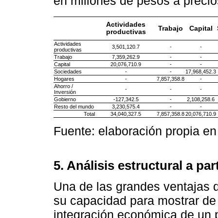
en millones de pesos a prec
Actividades
Trabajo
Capital
productivas
Actividades
3,501,120.7
-
-
productivas
Trabajo
7,359,262.9
-
-
Capital
20,076,710.9
-
-
Sociedades
-
-
17,968,452.3
Hogares
-
7,857,358.8
-
Ahorro /
-
-
-
Inversión
Gobierno
-127,342.5
-
2,108,258.6
Resto del mundo
3,230,575.4
-
-
Total
34,040,327.5
7,857,358.8
20,076,710.9
Fuente: elaboración propia 
5. Análisis estructural a par
Una de las grandes ventajas d
su capacidad para mostrar de 
integración económica de un p