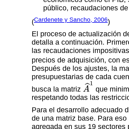
público, recaudaciones de
Cardenete y Sancho, 2006
(
)
El proceso de actualización d
detalla a continuación. Prime
las recaudaciones impositivas 
precios de adquisición, con es
Después de los ajustes, la mat
presupuestarias de cada cuen
1
ˆ
busca la matriz
que minimi
A
A
^
1
respetando todas las restricci
Para el desarrollo adecuado d
de una matriz base. Para eso 
agregada en sus 19 sectores 