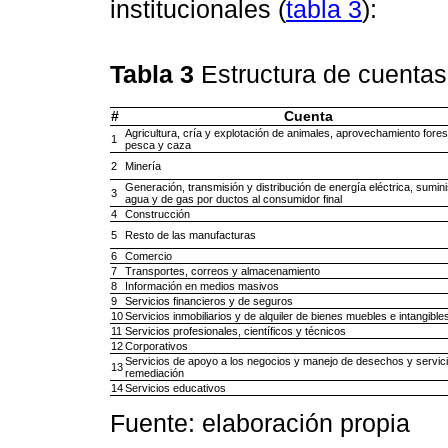
institucionales (
tabla 3
):
Tabla 3
Estructura de cuenta
#
Cuenta
Agricultura, cría y explotación de animales, aprovechamiento forest
1
pesca y caza
2
Minería
Generación, transmisión y distribución de energía eléctrica, sumini
3
agua y de gas por ductos al consumidor final
4
Construcción
5
Resto de las manufacturas
6
Comercio
7
Transportes, correos y almacenamiento
8
Información en medios masivos
9
Servicios financieros y de seguros
10
Servicios inmobiliarios y de alquiler de bienes muebles e intangible
11
Servicios profesionales, científicos y técnicos
12
Corporativos
Servicios de apoyo a los negocios y manejo de desechos y servic
13
remediación
14
Servicios educativos
Fuente: elaboración propia