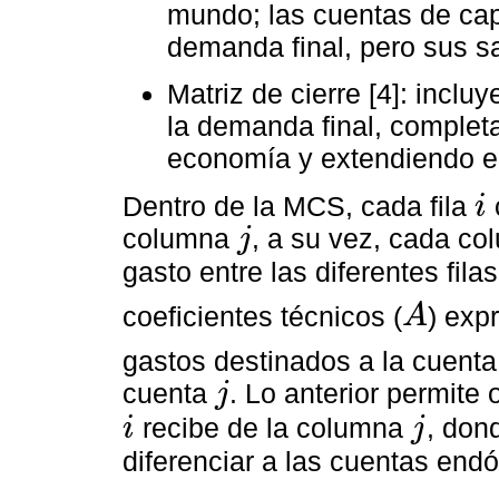
mundo; las cuentas de capi
demanda final, pero sus s
Matriz de cierre [4]: incluy
la demanda final, completan
economía y extendiendo el
Dentro de la MCS, cada fila
i
i
columna
, a su vez, cada co
j
j
gasto entre las diferentes fila
coeficientes técnicos (
) exp
A
A
gastos destinados a la cuent
cuenta
. Lo anterior permite 
j
j
recibe de la columna
, don
i
j
i
j
diferenciar a las cuentas end