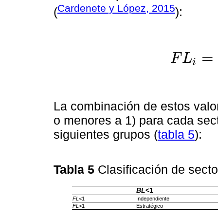
Cardenete y López, 2015
(
):
=
F
L
i
F
L
i
=
∑
j
=
1
n
a
j
δ
i
j
La combinación de estos valo
o menores a 1) para cada secto
siguientes grupos (
tabla 5
):
Tabla 5
Clasificación de secto
BL
<1
FL
<1
Independiente
FL
>1
Estratégico