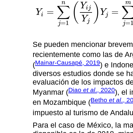
n
m
(
)
Y
∑
i
j
=
=
Y
Y
i
j
Y
i
=
∑
j
=
1
n
Y
i
j
Y
j
Y
j
=
∑
j
=
1
m
a
i
j
Y
j
+
∑
j
=
m
+
1
m
+
k
a
i
j
Y
j
,
n
=
m
Y
j
=
1
=
j
j
Se pueden mencionar brevem
recientemente como las de Ar
Mainar-Causapé, 2019
(
) e Indone
diversos estudios donde se h
evaluación de los impactos d
Diao
et al
., 2020
Myanmar (
), el
Betho
et al
., 2
en Mozambique (
impuesto al turismo de Andalu
Para el caso de México, la ma