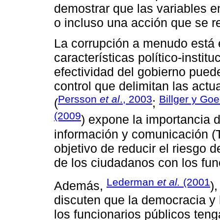
demostrar que las variables e
o incluso una acción que se r
La corrupción a menudo está 
características político-instit
efectividad del gobierno pued
control que delimitan las actu
Persson
et al
., 2003
Billger y Goe
(
;
(2009
) expone la importancia 
información y comunicación (T
objetivo de reducir el riesgo d
de los ciudadanos con los fun
Lederman
et al.
(2001
Además,
)
discuten que la democracia y l
los funcionarios públicos tenga