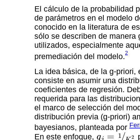
El cálculo de la probabilidad 
de parámetros en el modelo de
conocido en la literatura de e
sólo se describen de manera g
utilizados, especialmente aqu
2
premediación del modelo.
La idea básica, de la g-priori
consiste en asumir una distri
coeficientes de regresión. De
requerida para las distribucio
el marco de selección del mode
distribución previa (g-priori) 
Fe
bayesianos, planteada por
=
/
1
En este enfoque,
p
g
2
j
g
j
=
1
K
2
K