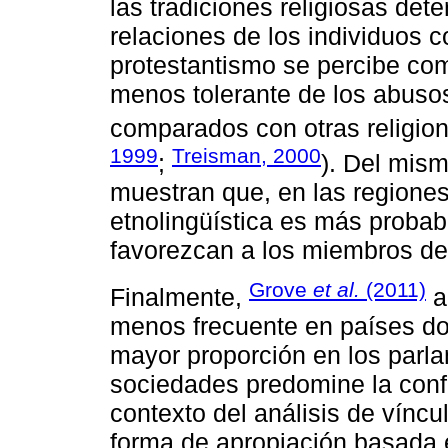
las tradiciones religiosas det
relaciones de los individuos 
protestantismo se percibe como
menos tolerante de los abusos
comparados con otras religion
1999
Treisman, 2000
;
). Del mis
muestran que, en las regiones
etnolingüística es más probab
favorezcan a los miembros de
Grove
et al.
(2011)
Finalmente,
a
menos frecuente en países do
mayor proporción en los parla
sociedades predomine la confi
contexto del análisis de víncu
forma de apropiación basada 