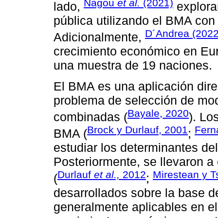
Nagou
et al.
(2021)
lado,
explora
pública utilizando el BMA con
D´Andrea (2022
Adicionalmente,
crecimiento económico en Eur
una muestra de 19 naciones.
El BMA es una aplicación dire
problema de selección de mode
Bayale, 2020
combinadas (
). Lo
Brock y Durlauf, 2001
Fer
BMA (
;
estudiar los determinantes de
Posteriormente, se llevaron a 
Durlauf
et al.,
2012
Mirestean y T
(
;
desarrollados sobre la base 
generalmente aplicables en el