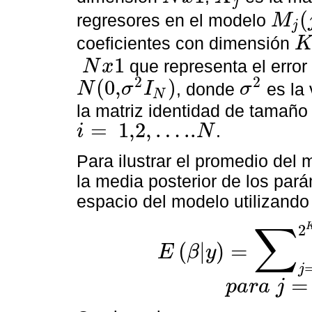
j
N
x
1
X
j
(
regresores en el modelo
M
j
M
j
(
j
:
1,2,
coeficientes con dimensión
K
j
x
1
que representa el error 
N
x
N
x
1
2
2
(
0,
)
, donde
es la 
N
σ
I
σ
N
N
(
0,
σ
2
I
N
)
σ
2
la matriz identidad de tamañ
=
1,2,
…
..
.
i
N
i
=
1,2,
…
..
N
Para ilustrar el promedio del
la media posterior de los pará
espacio del modelo utilizando
∑
2
(
|
)
=
E
β
y
E
β
|
y
=
∑
j
=
1
2
K
E
β
j
|
y
,
M
j
P
M
j
|
y
j
=
p
a
r
a
j
p
a
r
a
j
=
1,
2,
…
,