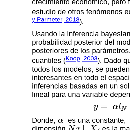
crecimiento económico, pero 
estudio de otros fenómenos e
y Parmeter, 2018
).
Usando la inferencia bayesian
probabilidad posterior del mod
posteriores de los parámetros
Koop, 2003
cuantiles (
). Dado qu
todos los modelos, se pueden
interesantes en todo el espac
inferencias basadas en un sol
lineal para una variable depe
=
y
α
l
N
y
=
α
l
N
+
β
j
X
j
+
ε
Donde,
es una constante,
α
α
1
dimensión
,
es la ma
N
x
X