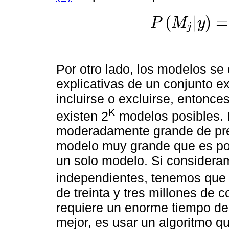
(
|
)
=
P
M
y
j
P
M
j
|
y
=
P
y
|
M
j
∑
j
=
1
2
K
P
y
|
Por otro lado, los modelos se
explicativas de un conjunto ex
incluirse o excluirse, entonce
K
existen 2
modelos posibles. E
moderadamente grande de pre
modelo muy grande que es po
un solo modelo. Si consider
independientes, tenemos que 
de treinta y tres millones de 
requiere un enorme tiempo de
mejor, es usar un algoritmo 