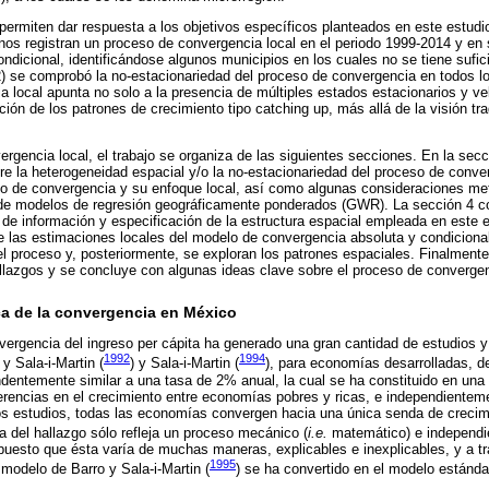
 permiten dar respuesta a los objetivos específicos planteados en este estudi
os registran un proceso de convergencia local en el periodo 1999-2014 y en 
dicional, identificándose algunos municipios en los cuales no se tiene sufic
2) se comprobó la no-estacionariedad del proceso de convergencia en todos lo
ia local apunta no solo a la presencia de múltiples estados estacionarios y v
ción de los patrones de crecimiento tipo catching up, más allá de la visión tr
ergencia local, el trabajo se organiza de las siguientes secciones. En la sec
e la heterogeneidad espacial y/o la no-estacionariedad del proceso de conv
o de convergencia y su enfoque local, así como algunas consideraciones met
de modelos de regresión geográficamente ponderados (GWR). La sección 4 con
 de información y especificación de la estructura espacial empleada en este e
e las estimaciones locales del modelo de convergencia absoluta y condicional
el proceso y, posteriormente, se exploran los patrones espaciales. Finalmente
allazgos y se concluye con algunas ideas clave sobre el proceso de converge
ca de la convergencia en México
vergencia del ingreso per cápita ha generado una gran cantidad de estudios y
1992
1994
y Sala-i-Martin (
) y Sala-i-Martin (
), para economías desarrolladas, d
dentemente similar a una tasa de 2% anual, la cual se ha constituido en una r
ferencias en el crecimiento entre economías pobres y ricas, e independientem
os estudios, todas las economías convergen hacia una única senda de crecimi
ia del hallazgo sólo refleja un proceso mecánico (
i.e.
matemático) e independie
uesto que ésta varía de muchas maneras, explicables e inexplicables, y a tr
1995
 modelo de Barro y Sala-i-Martin (
) se ha convertido en el modelo estándar