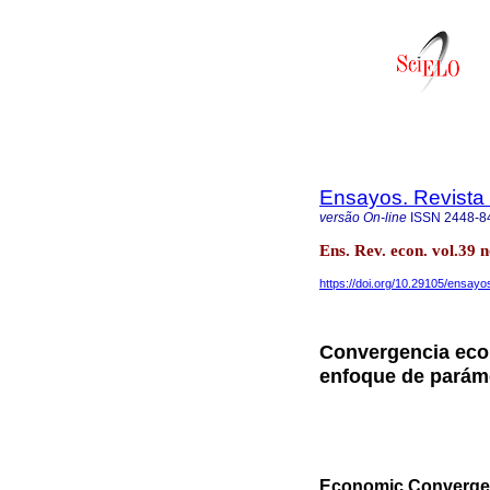
Ensayos. Revista
versão On-line
ISSN
2448-8
Ens. Rev. econ. vol.39
https://doi.org/10.29105/ensayo
Convergencia eco
enfoque de paráme
Economic Convergenc