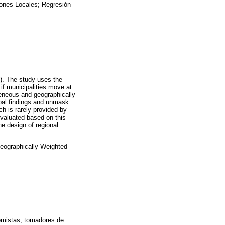
ones Locales; Regresión
4). The study uses the
f municipalities move at
geneous and geographically
lobal findings and unmask
ch is rarely provided by
evaluated based on this
e design of regional
eographically Weighted
omistas, tomadores de