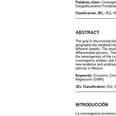
Palabras clave:
Convergen
Geográficamente Pondera
Clasificación JEL:
R11; R
ABSTRACT
The goal is discovering th
geographically weighted re
different speeds. The resu
differentiated process. The 
the heterogeneity of the co
convergence studies, due to
new evidence and emphasize
policies in Mexico.
Keywords:
Economic Conve
Regression (GWR)
JEL Classification:
R11; 
INTRODUCCIÓN
La convergencia económica