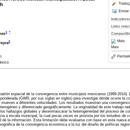
Traduç
ch
Enviar 
Indicadore
Links rela
1
*
mez
Compartilh
Mais
2
reyra
Mais
o
Permali
éxico
 patrón espacial de la convergencia entre municipios mexicanos (1999-2014). El
 ponderada (GWR, por sus siglas en inglés) para investigar dónde ocurre la 
se mueven a diferentes velocidades. Los resultados muestran una convergenci
terogéneo y diferenciado geográficamente. La originalidad de este trabajo rad
r los hallazgos globales y desenmascarar la heterogeneidad del proceso de c
cia a escala municipal, la cual pocas veces es provista por los estudios de c
ad de la información. Esta limitación debe evaluarse con base en esta nueva ev
eográfica de la convergencia económica a la luz del diseño de políticas regi