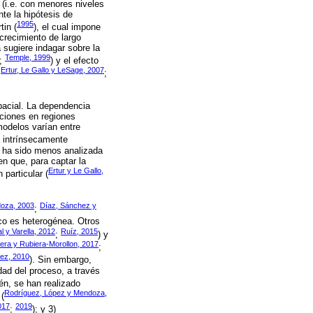
 (i.e. con menores niveles
te la hipótesis de
1995
tin (
), el cual impone
crecimiento de largo
 sugiere indagar sobre la
Temple, 1999
;
) y el efecto
Ertur, Le Gallo y LeSage, 2007
;
;
spacial. La dependencia
aciones en regiones
modelos varían entre
n intrínsecamente
d ha sido menos analizada
n que, para captar la
Ertur y Le Gallo,
particular (
oza, 2003
Díaz, Sánchez y
;
ico es heterogénea. Otros
l y Varella, 2012
Ruíz, 2015
;
) y
ra y Rubiera-Morollon, 2017
;
rez, 2010
). Sin embargo,
dad del proceso, a través
én, se han realizado
Rodríguez, López y Mendoza,
 (
017
2019
;
); y 3)