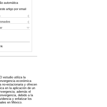
ão automática
este artigo por email
s
cionados
ar
nk
 estudio utiliza la
convergencia económica
a no-estacionaria y ofrecen
ica en la aplicación de un
onvergencia; además el
onvergencia, debido a la
idencia y enfatizar los
onales en México.