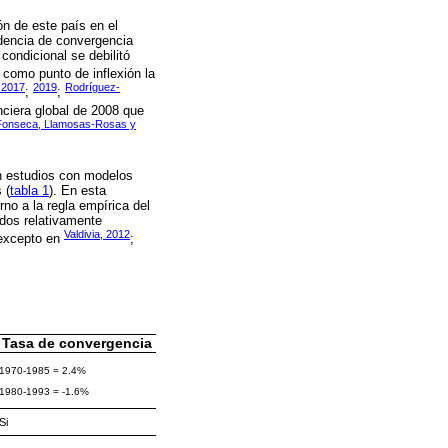
ón de este país en el
dencia de convergencia
condicional se debilitó
 como punto de inflexión la
, 2017
2019
Rodríguez-
;
;
nciera global de 2008 que
Fonseca, Llamosas-Rosas y
on estudios con modelos
 (
tabla 1
). En esta
no a la regla empírica del
dos relativamente
Valdivia, 2012
(excepto en
;
Tasa de convergencia
1970-1985 = 2.4%
1980-1993 = -1.6%
Si