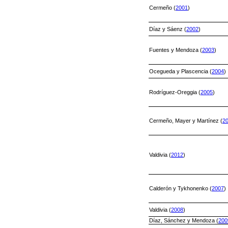
Cermeño (
2001
)
Díaz y Sáenz (
2002
)
Fuentes y Mendoza (
2003
)
Ocegueda y Plascencia (
2004
)
Rodríguez-Oreggia (
2005
)
Cermeño, Mayer y Martínez (
2
Valdivia (
2012
)
Calderón y Tykhonenko (
2007
)
Valdivia (
2008
)
Díaz, Sánchez y Mendoza (
200