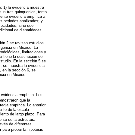
o: 1) la evidencia muestra
sus tres quinquenios, tanto
iente evidencia empírica a
s periodos analizados; y
elocidades, sino que
adicional de disparidades
ción 2 se revisan estudios
ergencia en México. La
odológicas, limitaciones y
tiene la descripción del
studio. En la sección 5 se
, se muestra la evidencia
, en la sección 6, se
ncia en México.
 evidencia empírica. Los
emostraron que la
egla empírica. Lo anterior
ente de la escala
ento de largo plazo. Para
nte de la estructura
avés de diferentes
 para probar la hipótesis