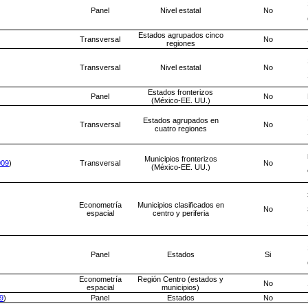
Panel
Nivel estatal
No
Estados agrupados cinco
Transversal
No
regiones
Transversal
Nivel estatal
No
Estados fronterizos
Panel
No
(México-EE. UU.)
Estados agrupados en
Transversal
No
cuatro regiones
Municipios fronterizos
009
)
Transversal
No
(México-EE. UU.)
Econometría
Municipios clasificados en
No
espacial
centro y periferia
Panel
Estados
Si
Econometría
Región Centro (estados y
No
espacial
municipios)
9
)
Panel
Estados
No