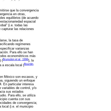
mitirse que la convergencia
ergencia en otras,
les equilibrios (de acuerdo
-estacionariedad espacial
bal” (i.e. todas las
 capturar las relaciones
arse, la tasa de
pecificando regímenes
especificar varianzas
zación. Para ello se han
étodos econométricos más
Brunsdon et al., 1996
 (
), la
Bourdin,
 a escala local (
 en México son escasos, y
ba, siguiendo un enfoque
. En particular interesa
 variables de control, y/o
hacia sus estados
dio. Para ello, se utiliza
icipio cuenta con sus
locidades de convergencia;
local (i.e. el municipio