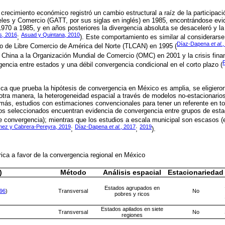
crecimiento económico registró un cambio estructural a raíz de la participaci
les y Comercio (GATT, por sus siglas en inglés) en 1985, encontrándose evi
1970 a 1985, y en años posteriores la divergencia absoluta se desaceleró y la 
s, 2016
Asuad y Quintana, 2010
;
). Este comportamiento es similar al considerarse
Díaz-Dapena
et al
.
do de Libre Comercio de América del Norte (TLCAN) en 1995 (
de China a la Organización Mundial de Comercio (OMC) en 2001 y la crisis fina
encia entre estados y una débil convergencia condicional en el corto plazo (
rica que prueba la hipótesis de convergencia en México es amplia, se eligier
otra manera, la heterogeneidad espacial a través de modelos no-estacionarios
más, estudios con estimaciones convencionales para tener un referente en tor
ios seleccionados encuentran evidencia de convergencia entre grupos de esta
 convergencia); mientras que los estudios a escala municipal son escasos 
ez y Cabrera-Pereyra, 2019
Díaz-Dapena
et al.
, 2017
2019
;
;
).
ica a favor de la convergencia regional en México
)
Método
Análisis espacial
Estacionariedad
Estados agrupados en
96
)
Transversal
No
pobres y ricos
Estados apilados en siete
Transversal
No
regiones