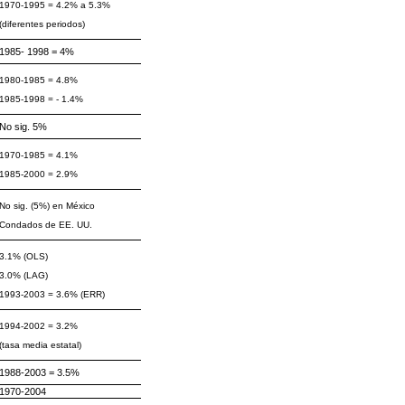
1970-1995 = 4.2% a 5.3%
(diferentes periodos)
1985- 1998 = 4%
1980-1985 = 4.8%
1985-1998 = - 1.4%
No sig. 5%
1970-1985 = 4.1%
1985-2000 = 2.9%
No sig. (5%) en México
Condados de EE. UU.
3.1% (OLS)
3.0% (LAG)
1993-2003 = 3.6% (ERR)
1994-2002 = 3.2%
(tasa media estatal)
1988-2003 = 3.5%
1970-2004