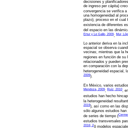
decisiones y planificadores
de ingreso per cápita) cre
convergencia se verifica a
una homogeneidad al proces
plazo), proceso en el cual
existencia de diferentes es
del espacio en las dinámic
Ertur y Le Gallo, 2009
Mur, Lóp
;
Lo anterior deriva en la in
espacial se observa cuando
vecinas; mientras que la 
regiones en función de su l
relacionados y pueden pre
en comparación con la depe
heterogeneidad espacial, l
2009
).
En México, varios estudio
Mendoza, 2009
Ruíz, 2010
;
, e
estudios han hecho hincapi
la heterogeneidad resultant
2019
), así como en las dis
sólo algunos estudios han 
Cerme
de series de tiempo (
estudios transversales par
2016; 2
)) modelos espaciale