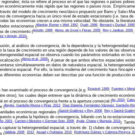
 regionales; ésta se refiere al proceso en el que las regiones o países pobres
cen económicamente más rápido que las regiones o países ricos. Empíricamen
 través del modelo de crecimiento neoclásico propuesto por Barro y Sala-i-Mar
o de convergencia hacia un único nivel de estado estacionario (i.e. tasa de 
 todas las economías crecen a una misma velocidad. No obstante, la literatura
Mankiw, Romer y Weil, 1992
Quah, 1996
Bernard y Durlauf, 1995
tados estacionarios (
;
;
Anselin, 1988
Abreu, de Groot y Florax, 2005
Rey y Janikas, 2005
as de crecimiento (
;
;
ez y Angulo, 2010
).
clusión, al análisis de convergencia, de la dependencia y la heterogeneidad e
 la tasa de crecimiento en una región depende de los valores de las observ
heterogeneidad espacial se observa cuando los parámetros estimados en los 
Abreu et al., 2005
ocalización (
). A pesar de que ambos efectos espaciales está
sentarse simultáneamente en datos de naturaleza espacial, la heterogeneida
ndencia espacial. Por ello, la teoría moderna del crecimiento hace hincapié e
as diferentes economías deben ser descritas por una función de producción en 
Esquivel, 1999
Fuentes y Mend
s han examinado el proceso de convergencia (e.g.
;
ntre otros), los cuales dejan entrever que la dinámica de crecimiento económ
Ito, 2010
Cabra
é en el proceso de convergencia frente a la apertura comercial (
;
Bayles, Garduño-Rivera y Piras, 2012
Díaz-Dapena, Fernández-Vázquez, Garduño-Rive
e (
;
Sastré-Gutiérrez y Rey, 2008
Rey y Sastré-Gutiér
paridades económicas regionales (
;
puesto a prueba la hipótesis de convergencia, lidiando con la no-estacionarie
ño, 2001
Carrion-i-Silvestre y German-Soto, 2008
Ayala, Chapa y Murguía, 2011
;
;
). Tambi
a capturar la heterogeneidad espacial, a través de: 1) clubes de convergencia
Valdivia, 2008
2012
Asuad y Quintana, 2010
Rodríguez-Gámez y Cabrera-Pereyra, 2
s (
,
;
;