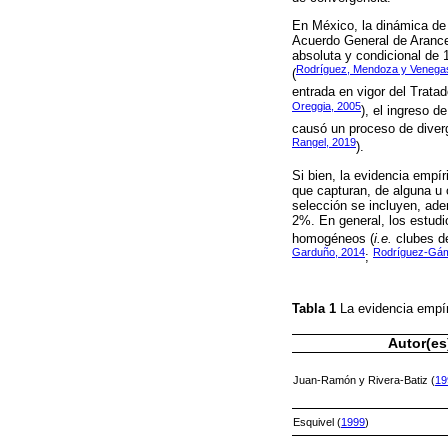
En México, la dinámica de 
Acuerdo General de Arance
absoluta y condicional de 
Rodríguez, Mendoza y Venega
(
entrada en vigor del Trata
Oreggia, 2005
), el ingreso 
causó un proceso de diverg
Rangel, 2019
).
Si bien, la evidencia empí
que capturan, de alguna u 
selección se incluyen, ade
2%. En general, los estud
homogéneos (
i.e.
clubes de
Garduño, 2014
Rodríguez-Gám
;
Tabla 1
La evidencia empír
Autor(es
Juan-Ramón y Rivera-Batiz (
19
Esquivel (
1999
)