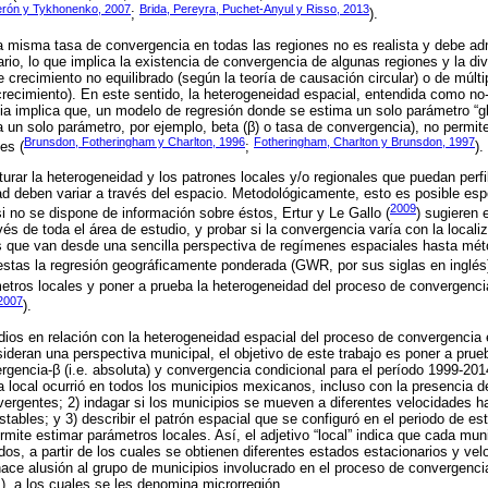
erón y Tykhonenko, 2007
Brida, Pereyra, Puchet-Anyul y Risso, 2013
;
).
 misma tasa de convergencia en todas las regiones no es realista y debe ad
rio, lo que implica la existencia de convergencia de algunas regiones y la div
crecimiento no equilibrado (según la teoría de causación circular) o de múltip
crecimiento). En este sentido, la heterogeneidad espacial, entendida como no
a implica que, un modelo de regresión donde se estima un solo parámetro “glo
 un solo parámetro, por ejemplo, beta (β) o tasa de convergencia), no permite
Brunsdon, Fotheringham y Charlton, 1996
Fotheringham, Charlton y Brunsdon, 1997
es (
;
).
urar la heterogeneidad y los patrones locales y/o regionales que puedan perfil
ad deben variar a través del espacio. Metodológicamente, esto es posible es
2009
i no se dispone de información sobre éstos, Ertur y Le Gallo (
) sugieren 
és de toda el área de estudio, y probar si la convergencia varía con la locali
 que van desde una sencilla perspectiva de regímenes espaciales hasta m
stas la regresión geográficamente ponderada (GWR, por sus siglas en inglés)
etros locales y poner a prueba la heterogeneidad del proceso de convergencia
 2007
).
dios en relación con la heterogeneidad espacial del proceso de convergencia
deran una perspectiva municipal, el objetivo de este trabajo es poner a prue
ergencia-β (i.e. absoluta) y convergencia condicional para el período 1999-2014
a local ocurrió en todos los municipios mexicanos, incluso con la presencia de
vergentes; 2) indagar si los municipios se mueven a diferentes velocidades 
tables; y 3) describir el patrón espacial que se configuró en el periodo de estu
mite estimar parámetros locales. Así, el adjetivo “local” indica que cada mun
os, a partir de los cuales se obtienen diferentes estados estacionarios y ve
hace alusión al grupo de municipios involucrado en el proceso de convergencia 
s), a los cuales se les denomina microrregión.