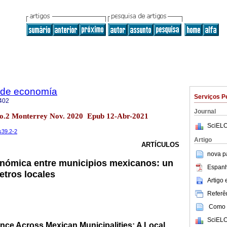
 de economía
Serviços P
402
Journal
 no.2 Monterrey Nov. 2020 Epub 12-Abr-2021
SciELO
s39.2-2
Artigo
ARTÍCULOS
nova p
nómica entre municipios mexicanos: un
Espanh
tros locales
Artigo
Referên
Como c
SciELO
e Across Mexican Municipalities: A Local