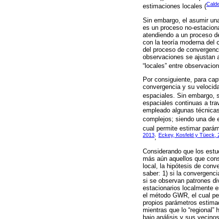
Cald
estimaciones locales (
Sin embargo, el asumir una
es un proceso no-estaciona
atendiendo a un proceso de 
con la teoría moderna del 
del proceso de convergenci
observaciones se ajustan a
“locales” entre observacion
Por consiguiente, para capt
convergencia y su velocid
espaciales. Sin embargo, s
espaciales continuas a trav
empleado algunas técnicas
complejos; siendo una de e
cual permite estimar parám
2013
Eckey, Kosfeld y Tüeck,
;
Considerando que los estu
más aún aquellos que consi
local, la hipótesis de conv
saber: 1) si la convergenci
si se observan patrones di
estacionarios localmente es
el método GWR, el cual per
propios parámetros estimad
mientras que lo “regional” 
bajo análisis y sus vecino