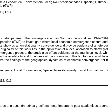
cia Económica; Convergencia Local; No-Estacionariedad Espacial; Estimaci
da (GWR)
12; C13
e spatial pattern of the convergence across Mexican municipalities (1999-201
gression (GWR) to investigate where local economic convergence occurs and i
lts show us a non-stationarity convergence and provide evidence of a hetero
originality of this work lies in the application of a local approach to clarify g
nvergence process; the study also offers evidence at the municipal level, whi
 the availability and timeliness of the information. This limitation should be 
 the findings of the geographical dynamics of economic convergence, for th
rgence; Local Convergence; Special Non-Stationarity; Local Estimations; G
R12; C13
 es una cuestión teórica y políticamente importante para académicos, econ