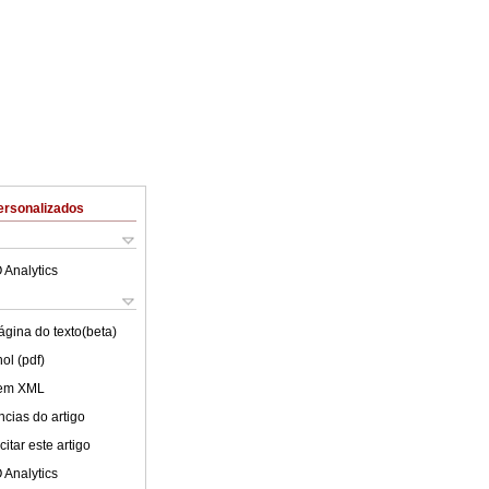
ersonalizados
 Analytics
ágina do texto(beta)
ol (pdf)
 em XML
cias do artigo
itar este artigo
 Analytics