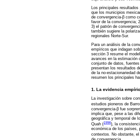
Los principales resultados
que los municipios mexican
de convergencia-β como con
favor de la convergencia; 
3) el patrón de convergenc
también sugiere la polariza
regionales Norte-Sur.
Para un análisis de la conv
empíricos que indagan sobr
sección 3 resume el model
avances en la estimación 
conjunto de datos, fuentes
presentan los resultados d
de la no-estacionariedad d
resumen los principales h
1. La evidencia empíri
La investigación sobre con
estudios pioneros de Barro 
convergencia-β fue sorpren
implica que, pese a las di
geográfica y temporal de l
1996
Quah (
), la consistenc
económica de los países, p
contextos. No obstante, el
de convergencia.