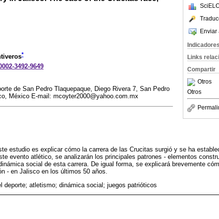
SciELO
Traduc
Enviar 
Indicadore
*
tiveros
Links rela
-0002-3492-9649
Compartir
Otros
porte de San Pedro Tlaquepaque, Diego Rivera 7, San Pedro
Otros
sco, México E-mail: mcoyter2000@yahoo.com.mx
Permali
te estudio es explicar cómo la carrera de las Crucitas surgió y se ha establ
ste evento atlético, se analizarán los principales patrones - elementos constr
inámica social de esta carrera. De igual forma, se explicará brevemente cóm
ión - en Jalisco en los últimos 50 años.
el deporte; atletismo; dinámica social; juegos patrióticos