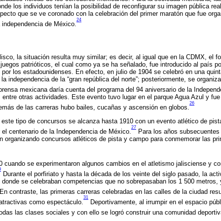
nde los individuos tenían la posibilidad de reconfigurar su imagen pública rea
pecto que se ve coronado con la celebración del primer maratón que fue org
24
la independencia de México.
isco, la situación resulta muy similar; es decir, al igual que en la CDMX, el f
juegos patrióticos, el cual como ya se ha señalado, fue introducido al país po
e por los estadounidenses. En efecto, en julio de 1904 se celebró en una quin
 la independencia de la “gran república del norte”; posteriormente, se organiz
prensa mexicana daría cuenta del programa del 94 aniversario de la Indepen
, entre otras actividades. Este evento tuvo lugar en el parque Agua Azul y fu
26
demás de las carreras hubo bailes, cucañas y ascensión en globos.
 este tipo de concursos se alcanza hasta 1910 con un evento atlético de pis
27
r el centenario de la Independencia de México.
Para los años subsecuentes l
an organizando concursos atléticos de pista y campo para conmemorar las prin
 cuando se experimentaron algunos cambios en el atletismo jalisciense y co
9
Durante el porfiriato y hasta la década de los veinte del siglo pasado, la acti
, donde se celebraban competencias que no sobrepasaban los 1 500 metros, y
En contraste, las primeras carreras celebradas en las calles de la ciudad res
31
tractivas como espectáculo.
Deportivamente, al irrumpir en el espacio públi
das las clases sociales y con ello se logró construir una comunidad deportiv