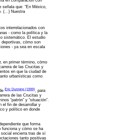
nima en comparación con
e señala que: “En México,
no. (…) Nuestra
tos interrelacionados con
nas - como la política y la
io sistemático. El estudio
s deportivas, cómo son
ciones - ya sea en escala
er, en primer término, cómo
carrera de las Crucitas y
entos en que la ciudad de
tanto urbanísticas como
Eric Dunning (1999)
 de
, para
rrera de las Crucitas y
inos “patrón” y “situación”.
el fin de desarrollar y
ico y político en donde
rdependiente que forma
mo funciona y cómo se ha
ocial encierra tras de sí
ctaciones tanto positivas