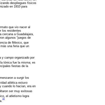
lizando despliegues físicos
anizado en 1910 para
ormato que vio nacer al
r los residentes
ta cercana a Guadalajara,
aron algunos “juegos de
dencia de México, que
e más una feria que un
ta y campo organizado por
a tónica fue la misma; es
cipales fiestas de la
menzaron a surgir los
vidad atlética estuvo
 cuando lo hacían, era en
ultaron ser muy exitosas
co, el atletismo logra
32
a.