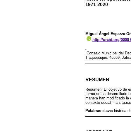
1971-2020
Miguel Ángel Esparza On
http://orcid.org/0000
*
Consejo Municipal del De
Tlaquepaque, 45559, Jali
RESUMEN
Resumen: El objetivo de es
forma se ha desarrollado e
manera han modificado la d
contexto social - la situac
Palabras clave:
historia d