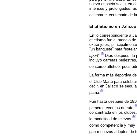
nuevo espacio social en do
intensos y prolongados, as
celebrar el centenario de 
El atletismo en Jalisco
En lo correspondiente a Jal
atletismo fue el modelo de 
extranjeros, principalment
“un banquete” para festejar
25
sport
”.
Días después, la 
incluyó carreras pedestres
concurso atlético, pues a
La forma más deportiva de
el Club Marte para celebra
decir, en Jalisco se seguí
28
patria.
Fue hasta después de 1930
2
primeros eventos de ruta.
concentrada en los clubes
30
la modalidad de relevos.
como competencia y muy a
ganar nuevos adeptos de to