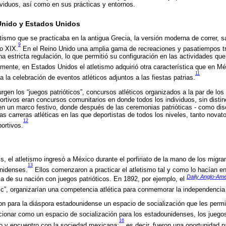
viduos, así como en sus prácticas y entornos.
 Unido y Estados Unidos
ismo que se practicaba en la antigua Grecia, la versión moderna de correr, sal
9
lo XIX.
En el Reino Unido una amplia gama de recreaciones y pasatiempos tr
una estricta regulación, lo que permitió su configuración en las actividades 
mente, en Estados Unidos el atletismo adquirió otra característica que en Mé
11
a la celebración de eventos atléticos adjuntos a las fiestas patrias.
rgen los “juegos patrióticos”, concursos atléticos organizados a la par de los
ortivos eran concursos comunitarios en donde todos los individuos, sin distin
en un marco festivo, donde después de las ceremonias patrióticas - como dis
as carreras atléticas en las que deportistas de todos los niveles, tanto nova
12
ortivos.
s, el atletismo ingresó a México durante el porfiriato de la mano de los migra
13
unidenses.
Ellos comenzaron a practicar el atletismo tal y como lo hacían en
Daily Anglo-Ame
a de su nación con juegos patrióticos. En 1892, por ejemplo, el
ic”, organizarían una competencia atlética para conmemorar la independenci
ron para la diáspora estadounidense un espacio de socialización que les permit
onar como un espacio de socialización para los estadounidenses, los juegos 
16
 y encuentro con la sociedad mexicana;
es decir, fueron una oportunidad 