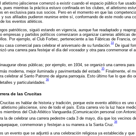
 atletismo jalisciense comenzó a existir cuando el espacio público fue usado
, pues mientras la práctica estuvo confinada en los clubes, el atletismo est
os en exclusiva para sus socios. Pero en el momento en que las competencia
s y sus afiliados pudieron reunirse entre sí, conformando de este modo una 
de los eventos atléticos.
egos patrióticos, siguió estando en vigencia, aunque fue readaptado y reapro
o empresas y partidos políticos comenzaron a organizar carreras atléticas d
llos. Por ejemplo, el Club Forbec, perteneciente a las Fábricas de Francia, or
33
 su casa comercial para celebrar el aniversario de su fundación.
De igual for
izó una carrera para festejar el día del voceador y otra para conmemorar el a
 inaugurar obras públicas; por ejemplo, en 1934, se organizó una carrera para 
35
 más moderna, mejor iluminada y pavimentada del estado.
Finalmente, el mo
a celebrar al Santo Patrono de alguna parroquia. Esto último fue lo que dio or
36
etalles y particularidades.
rrera de las Crucitas
 Crucitas es hablar de historia y tradición, porque este evento atlético es uno
atletismo jalisciense, sino de todo el país. Esta carrera vio la luz hace medio 
los miembros del Club Atlético Vanguardia (Comunicación personal con Anton
era la de celebrar una carrera pedestre cada 3 de mayo, día que los vecinos d
38
aquepaque, conmemoran y festejan a su manera a la Santa Cruz.
 es un evento que se adjuntó a una celebración religiosa ya establecida y qu