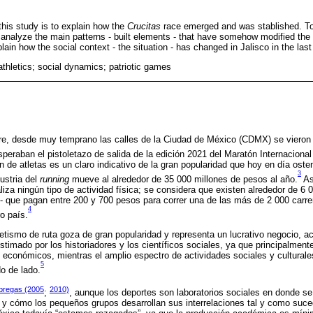
this study is to explain how the
Crucitas
race emerged and was stablished. To
I analyze the main patterns - built elements - that have somehow modified the
xplain how the social context - the situation - has changed in Jalisco in the las
 athletics; social dynamics; patriotic games
e, desde muy temprano las calles de la Ciudad de México (CDMX) se vieron
peraban el pistoletazo de salida de la edición 2021 del Maratón Internaciona
n de atletas es un claro indicativo de la gran popularidad que hoy en día osten
3
ustria del
running
mueve al alrededor de 35 000 millones de pesos al año.
As
liza ningún tipo de actividad física; se considera que existen alrededor de 6 
 - que pagan entre 200 y 700 pesos para correr una de las más de 2 000 carr
4
o país.
etismo de ruta goza de gran popularidad y representa un lucrativo negocio,
timado por los historiadores y los científicos sociales, ya que principalment
y económicos, mientras el amplio espectro de actividades sociales y cultural
5
do de lado.
bregas (2005
2010)
;
, aunque los deportes son laboratorios sociales en donde 
 y cómo los pequeños grupos desarrollan sus interrelaciones tal y como suce