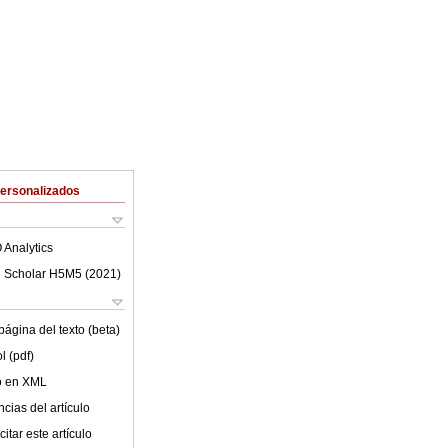
Personalizados
 Analytics
 Scholar H5M5 (
2021
)
ágina del texto (beta)
l (pdf)
lo en XML
cias del artículo
itar este artículo