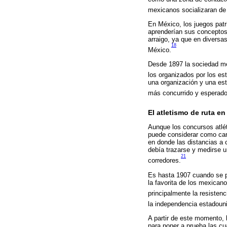
mexicanos socializaran de 
En México, los juegos patri
aprenderían sus conceptos 
arraigo, ya que en diversa
18
México.
Desde 1897 la sociedad me
los organizados por los es
una organización y una est
más concurrido y esperado
El atletismo de ruta e
Aunque los concursos atlét
puede considerar como car
en donde las distancias a 
debía trazarse y medirse u
21
corredores.
Es hasta 1907 cuando se pu
la favorita de los mexican
principalmente la resistenc
la independencia estadouni
A partir de este momento, 
para poner a prueba las cu