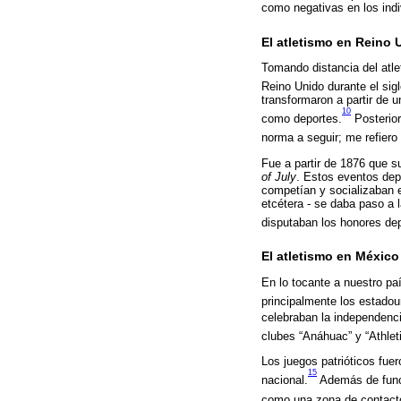
como negativas en los indi
El atletismo en Reino
Tomando distancia del atlet
Reino Unido durante el sig
transformaron a partir de 
10
como deportes.
Posterior
norma a seguir; me refiero 
Fue a partir de 1876 que su
of July
. Estos eventos dep
competían y socializaban 
etcétera - se daba paso a l
disputaban los honores dep
El atletismo en México
En lo tocante a nuestro paí
principalmente los estado
celebraban la independenci
clubes “Anáhuac” y “Athlet
Los juegos patrióticos fue
15
nacional.
Además de funci
como una zona de contacto