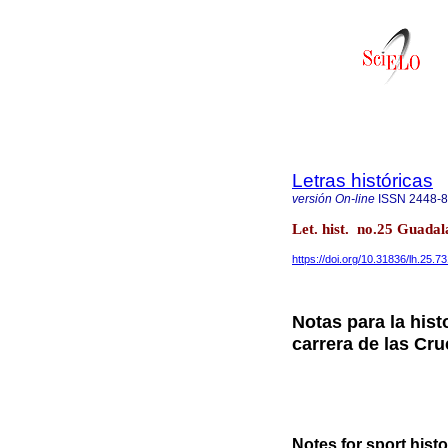
Letras históricas
versión On-line
ISSN
2448-
Let. hist. no.25 Guada
https://doi.org/10.31836/lh.25.7
Notas para la hist
carrera de las Cru
Notes for sport histo