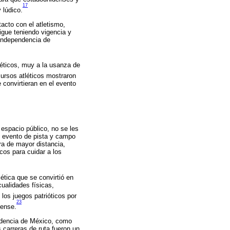
17
 lúdico.
tacto con el atletismo,
igue teniendo vigencia y
 independencia de
éticos, muy a la usanza de
cursos atléticos mostraron
 convirtieran en el evento
 espacio público, no se les
n evento de pista y campo
ra de mayor distancia,
cos para cuidar a los
ética que se convirtió en
cualidades físicas,
los juegos patrióticos por
23
dense.
endencia de México, como
 carreras de ruta fueron un