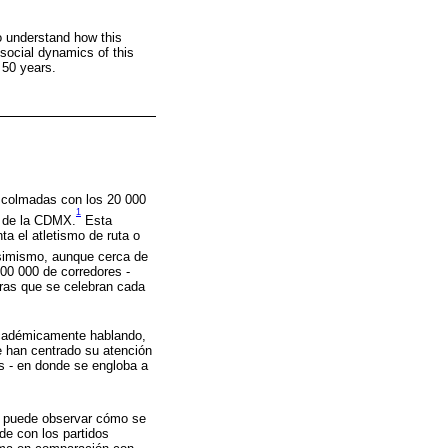
 understand how this
 social dynamics of this
t 50 years.
 colmadas con los 20 000
1
l de la CDMX.
Esta
ta el atletismo de ruta o
imismo, aunque cerca de
000 000 de corredores -
eras que se celebran cada
 académicamente hablando,
e han centrado su atención
es - en donde se engloba a
se puede observar cómo se
de con los partidos