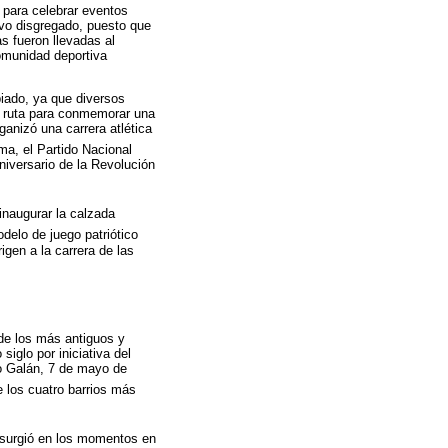
 para celebrar eventos
uvo disgregado, puesto que
s fueron llevadas al
comunidad deportiva
piado, ya que diversos
e ruta para conmemorar una
ganizó una carrera atlética
ma, el Partido Nacional
niversario de la Revolución
inaugurar la calzada
delo de juego patriótico
igen a la carrera de las
 de los más antiguos y
siglo por iniciativa del
io Galán, 7 de mayo de
e los cuatro barrios más
e surgió en los momentos en