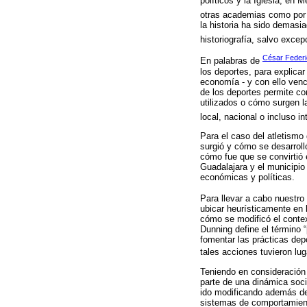
políticos y la Iglesia, e
otras academias como por 
la historia ha sido demasia
historiografía, salvo exce
César Federi
En palabras de
los deportes, para explica
economía - y con ello vence
de los deportes permite c
utilizados o cómo surgen l
local, nacional o incluso in
Para el caso del atletismo 
surgió y cómo se desarrolló
cómo fue que se convirtió 
Guadalajara y el municipi
económicas y políticas.
Para llevar a cabo nuestro
ubicar heurísticamente en 
cómo se modificó el context
Dunning define el término 
fomentar las prácticas depo
tales acciones tuvieron lug
Teniendo en consideración 
parte de una dinámica soci
ido modificando además de 
sistemas de comportamiento