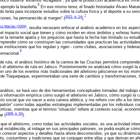
n México todavía “estamos rezagados”, ya que la producción académica es mí
6
ejemplo la brasileña.
En ese mismo tenor, el finado historiador Álvaro Matut
do lenta para incorporar estudios sobre la cultura física y el deporte a su se
7
2021, p. 14
pciones, ha permanecido al margen” (
).
co Macías (2009)
, resulta necesario enfocar el análisis académico en los aspec
r el impacto social que tienen y cómo inciden en otros ámbitos y esferas huma
r la reinante apatía y los prejuicios que hasta la fecha han limitado su estud
omprender cómo se construyen las comunidades que practican las actividade
as instituciones que los regulan y rigen - como clubes, asociaciones y federa
8
ternacional.
de ruta, el análisis histórico de la carrera de las Crucitas permitirá comprend
 el atletismo de ruta en Jalisco. Posteriormente se analizará cómo surgió la 
en uno de los eventos más tradicionales del atletismo jalisciense en los mom
o de Tlaquepaque, experimentaban una serie de cambios y transformaciones, 
 análisis, se hará uso de dos herramientas conceptuales tomadas del trabajo
la información empírica cómo surgió el atletismo en Jalisco, cómo surgió la ca
o social que vio nacer a esta carrera atlética, y me refiero con ello a los térm
“patrón” como todas aquellas estrategias implementadas por los individuos con 
rtivas, mientras que el término “situación” refiere al contexto social, económ
1999, p. 50
ar (
).
que el atletismo, como todas las actividades sociales, es una actividad inte
al establecida, al indagar en sus principales patrones, se podrá explicar có
conocer aspectos y detalles hasta ahora desconocidos, ya que su dinámica s
, costumbres y tradiciones que se conjugan entre ellas y que derivan en afe