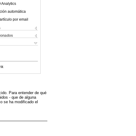
 Analytics
ción automática
artículo por email
s
cionados
nk
ecido. Para entender de qué
uidos - que de alguna
o se ha modificado el