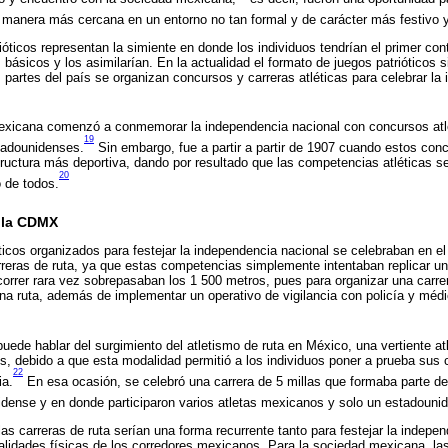
manera más cercana en un entorno no tan formal y de carácter más festivo y
óticos representan la simiente en donde los individuos tendrían el primer con
básicos y los asimilarían. En la actualidad el formato de juegos patrióticos s
s partes del país se organizan concursos y carreras atléticas para celebrar la
xicana comenzó a conmemorar la independencia nacional con concursos atl
19
tadounidenses.
Sin embargo, fue a partir a partir de 1907 cuando estos con
ructura más deportiva, dando por resultado que las competencias atléticas se
20
 de todos.
n la CDMX
icos organizados para festejar la independencia nacional se celebraban en el
reras de ruta, ya que estas competencias simplemente intentaban replicar u
correr rara vez sobrepasaban los 1 500 metros, pues para organizar una carre
na ruta, además de implementar un operativo de vigilancia con policía y médi
ede hablar del surgimiento del atletismo de ruta en México, una vertiente atl
os, debido a que esta modalidad permitió a los individuos poner a prueba sus 
22
ia.
En esa ocasión, se celebró una carrera de 5 millas que formaba parte de 
dense y en donde participaron varios atletas mexicanos y solo un estadouni
las carreras de ruta serían una forma recurrente tanto para festejar la indep
alidades físicas de los corredores mexicanos. Para la sociedad mexicana, las