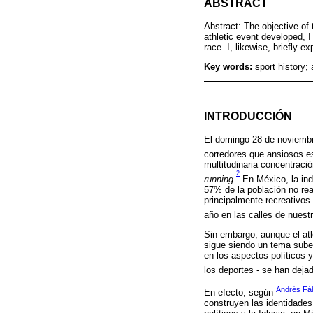
ABSTRACT
Abstract: The objective of 
athletic event developed, 
race. I, likewise, briefly e
Key words:
sport history;
INTRODUCCIÓN
El domingo 28 de noviembr
corredores que ansiosos es
multitudinaria concentració
2
running
.
En México, la ind
57% de la población no rea
principalmente recreativos
año en las calles de nuestr
Sin embargo, aunque el atl
sigue siendo un tema subes
en los aspectos políticos 
los deportes - se han deja
Andrés Fá
En efecto, según
construyen las identidades