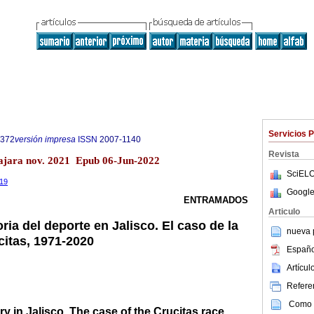
Servicios 
8372
versión impresa
ISSN
2007-1140
Revista
lajara nov. 2021 Epub 06-Jun-2022
SciELO
319
Google
ENTRAMADOS
Articulo
oria del deporte en Jalisco. El caso de la
nueva p
citas, 1971-2020
Españo
Artícu
Referen
Como c
ry in Jalisco. The case of the Crucitas race,