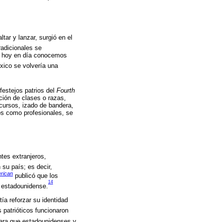
tar y lanzar, surgió en el
adicionales se
que hoy en día conocemos
xico se volvería una
 festejos patrios del
Fourth
ción de clases o razas,
cursos, izado de bandera,
tos como profesionales, se
ntes extranjeros,
 su país; es decir,
rican
publicó que los
14
a estadounidense.
ía reforzar su identidad
patrióticos funcionaron
para que estadounidenses y